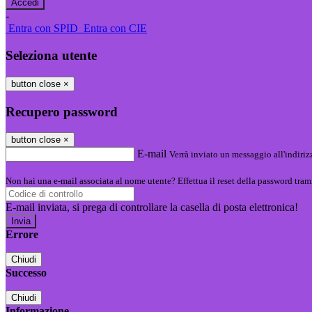
-
Entra con SPID
Entra con CIE
Seleziona utente
button close
×
Recupero password
button close
×
E-mail
Verrà inviato un messaggio all'indirizz
Non hai una e-mail associata al nome utente? Effettua il reset della password tram
E-mail inviata, si prega di controllare la casella di posta elettronica!
Errore
Chiudi
Successo
Chiudi
Informazione