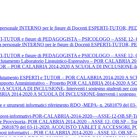
iva personale INTERNO per le figure di Docenti ESPERTI-TU
ERTI-TUTOR e figure di PEDAGOGISTA – PSICOLOGO – ASSE 12- O
oria personale INTERNO per le figure di Docenti ESPERTI-TU
ERTI-TUTOR e figure di PEDAGOGISTA e PSICOLOGO – ASSE 12- O
clutamento Laboratorio Linguistico-Espressivo – POR CALABRI
 – POR CALABRIA 2014-2020 A SCUOLA DI INCLUSIONE-Interventi 
lutamento ESPERTI e TUTOR – POR CALABRIA 2014-2020 A 
e Supporto Amministrativo – Progetto POR CALABRIA 2014-2020
 SCUOLA DI INCLUSIONE- Interventi i sostegno studenti per contras
RIA 2014-2020 A SCUOLA DI INCLUSIONE-Interventi i sostegno studen
ture e strumenti informatici riferimento RDO -MEPA- n. 2681879 d
ighi-post-informativi-POR-CALABRIA-2014-2020-–-ASSE-12-OB.S
rovvisoria- POR CALABRIA 2014-2020 – ASSE 12- OB.SP – Tra
n. 2681879 del 03-11-2020. ACQUISTO TABLET E ACCESSORI. 
hi post informativi – POR CALABRIA 2014-2020 – ASSE 12- OB.SP 