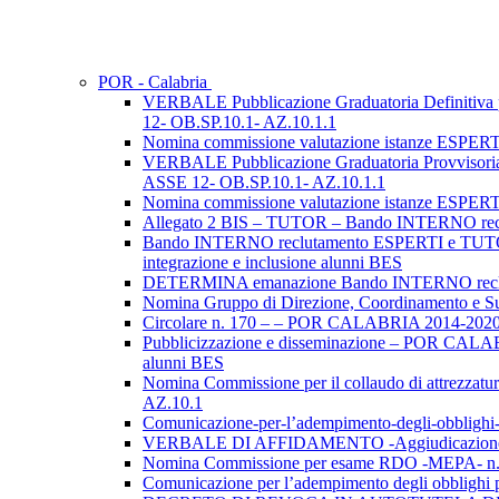
POR - Calabria
VERBALE Pubblicazione Graduatoria Definit
12- OB.SP.10.1- AZ.10.1.1
Nomina commissione valutazione istanze ESP
VERBALE Pubblicazione Graduatoria Provvis
ASSE 12- OB.SP.10.1- AZ.10.1.1
Nomina commissione valutazione istanze ESP
Allegato 2 BIS – TUTOR – Bando INTERNO re
Bando INTERNO reclutamento ESPERTI e TUTOR
integrazione e inclusione alunni BES
DETERMINA emanazione Bando INTERNO rec
Nomina Gruppo di Direzione, Coordinamento 
Circolare n. 170 – – POR CALABRIA 2014-2020 A
Pubblicizzazione e disseminazione – POR CALAB
alunni BES
Nomina Commissione per il collaudo di attrezza
AZ.10.1
Comunicazione-per-l’adempimento-degli-obbl
VERBALE DI AFFIDAMENTO -Aggiudicazione P
Nomina Commissione per esame RDO -MEPA- 
Comunicazione per l’adempimento degli obblig