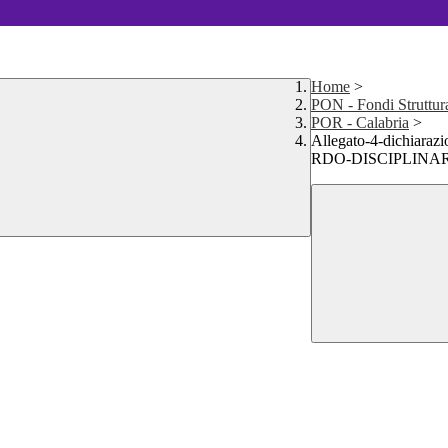
Home
>
PON - Fondi Struttur
POR - Calabria
>
Allegato-4-dichia
RDO-DISCIPLINAR