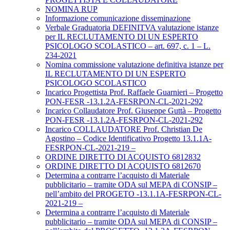
NOMINA RUP
Informazione comunicazione disseminazione
Verbale Graduatoria DEFINITVA valutazione istanze
per IL RECLUTAMENTO DI UN ESPERTO
PSICOLOGO SCOLASTICO – art. 697, c. 1 – L.
234-2021
Nomina commissione valutazione definitiva istanze per
IL RECLUTAMENTO DI UN ESPERTO
PSICOLOGO SCOLASTICO
Incarico Progettista Prof. Raffaele Guarnieri – Progetto
PON-FESR -13.1.2A-FESRPON-CL-2021-292
Incarico Collaudatore Prof. Giuseppe Guttà – Progetto
PON-FESR -13.1.2A-FESRPON-CL-2021-292
Incarico COLLAUDATORE Prof. Christian De
Agostino – Codice Identificativo Progetto 13.1.1A-
FESRPON-CL-2021-219 –
ORDINE DIRETTO DI ACQUISTO 6812832
ORDINE DIRETTO DI ACQUISTO 6812670
Determina a contrarre l’acquisto di Materiale
pubblicitario – tramite ODA sul MEPA di CONSIP –
nell’ambito del PROGETO -13.1.1A-FESRPON-CL-
2021-219 –
Determina a contrarre l’acquisto di Materiale
pubblicitario – tramite ODA sul MEPA di CONSIP –