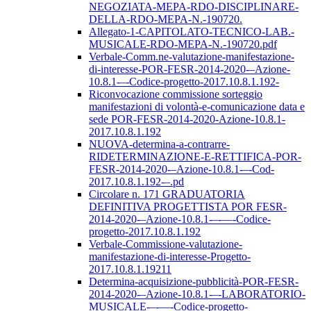
NEGOZIATA-MEPA-RDO-DISCIPLINARE-
DELLA-RDO-MEPA-N.-190720.
Allegato-1-CAPITOLATO-TECNICO-LAB.-
MUSICALE-RDO-MEPA-N.-190720.pdf
Verbale-Comm.ne-valutazione-manifestazione-
di-interesse-POR-FESR-2014-2020-–Azione-
10.8.1-–-Codice-progetto-2017.10.8.1.192-
Riconvocazione commissione sorteggio
manifestazioni di volontà-e-comunicazione data e
sede POR-FESR-2014-2020-Azione-10.8.1-
2017.10.8.1.192
NUOVA-determina-a-contrarre-
RIDETERMINAZIONE-E-RETTIFICA-POR-
FESR-2014-2020-–Azione-10.8.1-–-Cod-
2017.10.8.1.192-–.pd
Circolare n. 171 GRADUATORIA
DEFINITIVA PROGETTISTA POR FESR-
2014-2020-–Azione-10.8.1-–-––-Codice-
progetto-2017.10.8.1.192
Verbale-Commissione-valutazione-
manifestazione-di-interesse-Progetto-
2017.10.8.1.19211
Determina-acquisizione-pubblicità-POR-FESR-
2014-2020-–Azione-10.8.1-–-LABORATORIO-
MUSICALE-–-––-Codice-progetto-