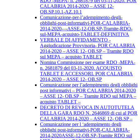
RDO -MEPA- n. 2681879 del 03-11-2020. POR
CALABRIA 2014-2020 – ASSE 12-
OB.SP.10.1-AZ.10.1
Comunicazione-per-l’adempimento-degli-
obblighi-post-informativi-POR-CALABRIA-
2014-2020-–-ASSE-12-OB.SP-Tramite-RDO-
sul-MEPA-acquisto-TABLET-DEFINITIVA
VERBALE DI AFFIDAMENTO -
Aggiudicazione Provvisoria- POR CALABRIA
2014-2020 – ASSE 12- OB.SP – Tramite RDO
sul MEPA – acquisto TABLET
Nomina Commissione per esame RDO -MEPA-
n. 2681879 del 03-11-2020. ACQUISTO
TABLET E ACCESSORI. POR CALABRIA
2014-2020 – ASSE 12- OB.SP
Comunicazione per l’adempimento degli obblighi
post informativi – POR CALABRIA 2014-2020
– ASSE 12- OB.SP – Tramite RDO sul MEPA –
acquisto TABLET –
DECRETO DI REVOCA IN AUTOTUTELA
DELLA GARA RDO N. 2646869 di cui al POR
CALABRIA 2014-2020 – ASSE 12- OB.SP –
Comunicazione per l ‘adempimento degli
obblighi post-informativi-POR-CALABRIA-
2014-2020ASSE-12-OB.SP-Tramite RDO sul