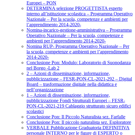
Europei – PON
DETERMINA selezione PROGETTISTA esperto
interno all’istituzione scolastica – Programma Operativo
Nazionale – Per la scuola, competenze e ambienti per
l’apprendimento 2014-2020-
Nomina-incarico-gestione-amministrativa – Programma
Operativo Nazionale – Per la scuola, competenze e
ambienti per l’apprendimento 2014-2020-
Nomina RUP- Programma Operativo Nazionale – Per
la scuola, competenze e ambienti per l’apprendimento
2014-2020-
Conclusione Pon: Modulo: Laboratorio di Suonodanza
nel Borgo -Lab 2
2 – Azioni di disseminazione, informazione,
pubblicizzazione – FESR-PON-CL-2021-292 – Digital
Board – trasformazione digitale nella didattica e
nell’organizzazione
1 – Azioni di disseminazione, informazione,
pubblicizzazione Fondi Strutturali Europei – FESR-
PON-CL-2021-219 Cablaggio strutturato sicuro edifici
scolastici
Conclusione Pon: Il Piccolo Naturalista sez. Farfalle
Conclusione Pon: Il piccolo naturalista sez. Esploratore
VERBALE Pubblicazione Graduatoria DEFINITIVA
personale INTERNO per le figure di ESPERTO o