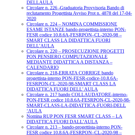
DELLAULA
Circolare n. 226 -Graduatoria Provvisoria Bando di
reclutamento Progettista Avviso Prot n. 4878 del 17-04-
2020
Circolare n. 224 – NOMINA COMMISSIONE
ESAME ISTANZE bando-progettista-interno PON-
FESR codice 10.8.6A-FESRPON–CL-2020-98 –
SMART CLASS LA DIDATTICA FUORI
DELL’AULA
Circolare n. 220 – PROSECUZIONE PROGETTI
PON PENSIERO COMPUTAZIONALE
MEDIANTE DIDATTICA A DISTANZA –
CALENDARIO
Circolare n. 218-ERRATA CORRIGE bando
progettista-interno PON-FESR-codice-10.8.6A-
FESRPON-CL-2020-98-SMART CLASS LA
DIDATTICA FUORI DELL’ AULA
Circolare n. 217 bando COLLAUDATORE-interno-
PON-FESR codice 10.8.6A-FESRPON-CL-2020-98-
SMART-CLASS-LA-DIDATTICA-FUORI-DELL
‘AULA
Nomina RUP PON FESR SMART CLASS – LA
DIDATTICA FUORI DALL’AULA
Circolare n. 213 – bando-progettista-interno PON-
FESR codice 10.8.6A-FESRPON–CL-2020-98 –