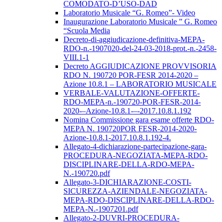
COMODATO-D’USO-DAD
Laboratorio Musicale “G. Romeo”- Video
Inaugurazione Laboratorio Musicale ” G. Romeo
“Scuola Media
Decreto-di-aggiudicazione-definitiva-MEPA-
RDO-n.-1907020-del-24-03-2018-prot.-n.-2458-
VIII.1-1
Decreto AGGIUDICAZIONE PROVVISORIA
RDO N. 190720 POR-FESR 2014-2020 –
Azione 10.8.1 – LABORATORIO MUSICALE
VERBALE-VALUTAZIONE-OFFERTE-
RDO-MEPA-n.-190720-POR-FESR-2014-
2020-–Azione-10.8.1-–-2017.10.8.1.192
Nomina Commissione gara esame offerte RDO-
MEPA N. 190720POR FESR-2014-2020-
Azione-10.8.1-2017.10.8.1.192-4.
Allegato-4-dichiarazione-partecipazione-gara-
PROCEDURA-NEGOZIATA-MEPA-RDO-
DISCIPLINARE-DELLA-RDO-MEPA-
N.-190720.pdf
Allegato-3-DICHIARAZIONE-COSTI-
SICUREZZA-AZIENDALE-NEGOZIATA-
MEPA-RDO-DISCIPLINARE-DELLA-RDO-
MEPA-N.-1907201.pdf
Allegato-2-DUVRI-PROCEDURA-