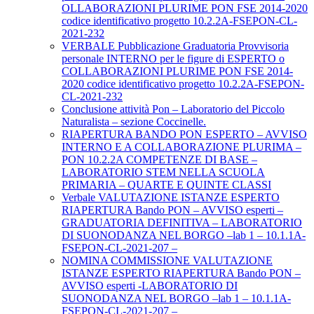
OLLABORAZIONI PLURIME PON FSE 2014-2020
codice identificativo progetto 10.2.2A-FSEPON-CL-
2021-232
VERBALE Pubblicazione Graduatoria Provvisoria
personale INTERNO per le figure di ESPERTO o
COLLABORAZIONI PLURIME PON FSE 2014-
2020 codice identificativo progetto 10.2.2A-FSEPON-
CL-2021-232
Conclusione attività Pon – Laboratorio del Piccolo
Naturalista – sezione Coccinelle.
RIAPERTURA BANDO PON ESPERTO – AVVISO
INTERNO E A COLLABORAZIONE PLURIMA –
PON 10.2.2A COMPETENZE DI BASE –
LABORATORIO STEM NELLA SCUOLA
PRIMARIA – QUARTE E QUINTE CLASSI
Verbale VALUTAZIONE ISTANZE ESPERTO
RIAPERTURA Bando PON – AVVISO esperti –
GRADUATORIA DEFINITIVA – LABORATORIO
DI SUONODANZA NEL BORGO –lab 1 – 10.1.1A-
FSEPON-CL-2021-207 –
NOMINA COMMISSIONE VALUTAZIONE
ISTANZE ESPERTO RIAPERTURA Bando PON –
AVVISO esperti -LABORATORIO DI
SUONODANZA NEL BORGO –lab 1 – 10.1.1A-
FSEPON-CL-2021-207 –