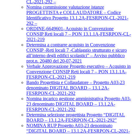
CL-2021-292 –
Nomina commissione valutazione istanze
PROGETTISTA e COLLAUDATORE – Codice
Identificativo Progetto 13.1.2A-FESRPON-CL-2021-
292 –
ORDINE-6649601- Acquisto in Convenzione
CONSIP Reti locali 7 – PON 13.1.1A-FESRPON-CL-
2021-219
Determina a contrarre acquisto in Convenzione
CONSIP -Reti locali 7 -Cablaggio strutturato e sicuro
all’interno degli edifici scolastici” – Avviso pubblico
prot.n. 20480 del 20-07-2021
Verbale Approvazione Progetto esecutivo – Acquisto in
Convenzione CONSIP Reti locali 7 – PON 13.1.1A-
FESRPON-CL-2021-219
Bando Progettista e Collaudatore – Progetto A03-23
denominato DIGITAL BOARD – 13.1.2A-
FESRPON-CL-2021-292
Nomina incarico gestione amministrativa Progetto A03-
23 denominato DIGITAL BOARD – 13.1.2A-
FESRPON-CL-2021-292
Determina selezione progettista Progetto “DIGITAL
BOARD – 13.1.2A-FESRPON-CL-2021-292”
NOMINA RUP Progetto A03-23 denominato
“DIGITAL BOARD – 13.1.2A-FESRPON-CL-2021-