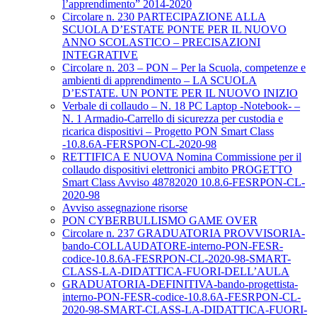
l’apprendimento” 2014-2020
Circolare n. 230 PARTECIPAZIONE ALLA
SCUOLA D’ESTATE PONTE PER IL NUOVO
ANNO SCOLASTICO – PRECISAZIONI
INTEGRATIVE
Circolare n. 203 – PON – Per la Scuola, competenze e
ambienti di apprendimento – LA SCUOLA
D’ESTATE. UN PONTE PER IL NUOVO INIZIO
Verbale di collaudo – N. 18 PC Laptop -Notebook- –
N. 1 Armadio-Carrello di sicurezza per custodia e
ricarica dispositivi – Progetto PON Smart Class
-10.8.6A-FERSPON-CL-2020-98
RETTIFICA E NUOVA Nomina Commissione per il
collaudo dispositivi elettronici ambito PROGETTO
Smart Class Avviso 48782020 10.8.6-FESRPON-CL-
2020-98
Avviso assegnazione risorse
PON CYBERBULLISMO GAME OVER
Circolare n. 237 GRADUATORIA PROVVISORIA-
bando-COLLAUDATORE-interno-PON-FESR-
codice-10.8.6A-FESRPON-CL-2020-98-SMART-
CLASS-LA-DIDATTICA-FUORI-DELL’AULA
GRADUATORIA-DEFINITIVA-bando-progettista-
interno-PON-FESR-codice-10.8.6A-FESRPON-CL-
2020-98-SMART-CLASS-LA-DIDATTICA-FUORI-