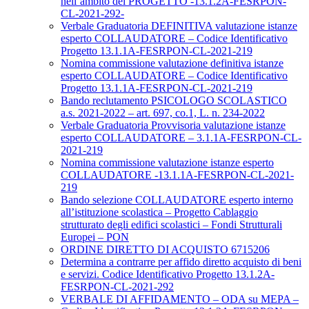
nell’ambito del PROGETTO -13.1.2A-FESRPON-
CL-2021-292-
Verbale Graduatoria DEFINITIVA valutazione istanze
esperto COLLAUDATORE – Codice Identificativo
Progetto 13.1.1A-FESRPON-CL-2021-219
Nomina commissione valutazione definitiva istanze
esperto COLLAUDATORE – Codice Identificativo
Progetto 13.1.1A-FESRPON-CL-2021-219
Bando reclutamento PSICOLOGO SCOLASTICO
a.s. 2021-2022 – art. 697, co.1, L. n. 234-2022
Verbale Graduatoria Provvisoria valutazione istanze
esperto COLLAUDATORE – 3.1.1A-FESRPON-CL-
2021-219
Nomina commissione valutazione istanze esperto
COLLAUDATORE -13.1.1A-FESRPON-CL-2021-
219
Bando selezione COLLAUDATORE esperto interno
all’istituzione scolastica – Progetto Cablaggio
strutturato degli edifici scolastici – Fondi Strutturali
Europei – PON
ORDINE DIRETTO DI ACQUISTO 6715206
Determina a contrarre per affido diretto acquisto di beni
e servizi. Codice Identificativo Progetto 13.1.2A-
FESRPON-CL-2021-292
VERBALE DI AFFIDAMENTO – ODA su MEPA –