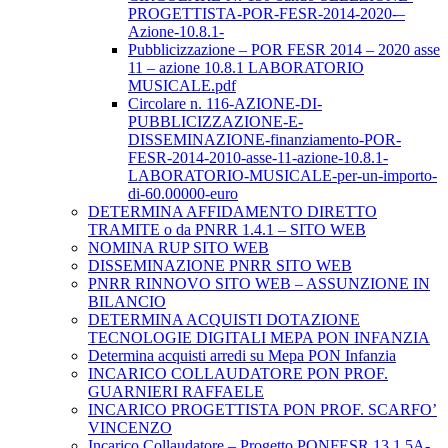
PROGETTISTA-POR-FESR-2014-2020-–
Azione-10.8.1-
Pubblicizzazione – POR FESR 2014 – 2020 asse
11 – azione 10.8.1 LABORATORIO
MUSICALE.pdf
Circolare n. 116-AZIONE-DI-
PUBBLICIZZAZIONE-E-
DISSEMINAZIONE-finanziamento-POR-
FESR-2014-2010-asse-11-azione-10.8.1-
LABORATORIO-MUSICALE-per-un-importo-
di-60.00000-euro
DETERMINA AFFIDAMENTO DIRETTO
TRAMITE o da PNRR 1.4.1 – SITO WEB
NOMINA RUP SITO WEB
DISSEMINAZIONE PNRR SITO WEB
PNRR RINNOVO SITO WEB – ASSUNZIONE IN
BILANCIO
DETERMINA ACQUISTI DOTAZIONE
TECNOLOGIE DIGITALI MEPA PON INFANZIA
Determina acquisti arredi su Mepa PON Infanzia
INCARICO COLLAUDATORE PON PROF.
GUARNIERI RAFFAELE
INCARICO PROGETTISTA PON PROF. SCARFO’
VINCENZO
Incarico Collaudatore – Progetto PONFESR 13.1.5A-