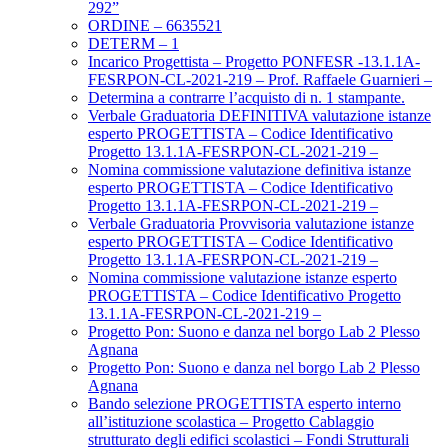
292”
ORDINE – 6635521
DETERM – 1
Incarico Progettista – Progetto PONFESR -13.1.1A-
FESRPON-CL-2021-219 – Prof. Raffaele Guarnieri –
Determina a contrarre l’acquisto di n. 1 stampante.
Verbale Graduatoria DEFINITIVA valutazione istanze
esperto PROGETTISTA – Codice Identificativo
Progetto 13.1.1A-FESRPON-CL-2021-219 –
Nomina commissione valutazione definitiva istanze
esperto PROGETTISTA – Codice Identificativo
Progetto 13.1.1A-FESRPON-CL-2021-219 –
Verbale Graduatoria Provvisoria valutazione istanze
esperto PROGETTISTA – Codice Identificativo
Progetto 13.1.1A-FESRPON-CL-2021-219 –
Nomina commissione valutazione istanze esperto
PROGETTISTA – Codice Identificativo Progetto
13.1.1A-FESRPON-CL-2021-219 –
Progetto Pon: Suono e danza nel borgo Lab 2 Plesso
Agnana
Progetto Pon: Suono e danza nel borgo Lab 2 Plesso
Agnana
Bando selezione PROGETTISTA esperto interno
all’istituzione scolastica – Progetto Cablaggio
strutturato degli edifici scolastici – Fondi Strutturali