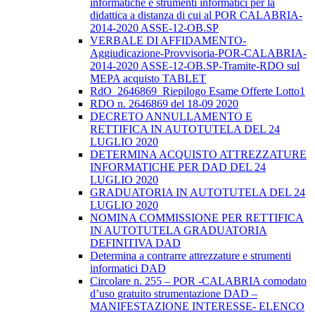
informatiche e strumenti informatici per la
didattica a distanza di cui al POR CALABRIA-
2014-2020 ASSE-12-OB.SP
VERBALE DI AFFIDAMENTO-
Aggiudicazione-Provvisoria-POR-CALABRIA-
2014-2020 ASSE-12-OB.SP-Tramite-RDO sul
MEPA acquisto TABLET
RdO_2646869_Riepilogo Esame Offerte Lotto1
RDO n. 2646869 del 18-09 2020
DECRETO ANNULLAMENTO E
RETTIFICA IN AUTOTUTELA DEL 24
LUGLIO 2020
DETERMINA ACQUISTO ATTREZZATURE
INFORMATICHE PER DAD DEL 24
LUGLIO 2020
GRADUATORIA IN AUTOTUTELA DEL 24
LUGLIO 2020
NOMINA COMMISSIONE PER RETTIFICA
IN AUTOTUTELA GRADUATORIA
DEFINITIVA DAD
Determina a contrarre attrezzature e strumenti
informatici DAD
Circolare n. 255 – POR -CALABRIA comodato
d’uso gratuito strumentazione DAD –
MANIFESTAZIONE INTERESSE- ELENCO