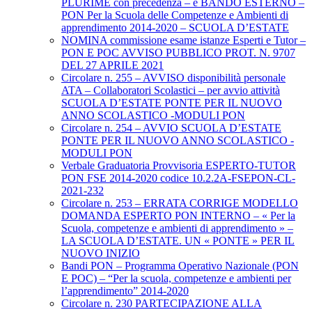
PLURIME con precedenza – e BANDO ESTERNO –
PON Per la Scuola delle Competenze e Ambienti di
apprendimento 2014-2020 – SCUOLA D’ESTATE
NOMINA commissione esame istanze Esperti e Tutor –
PON E POC AVVISO PUBBLICO PROT. N. 9707
DEL 27 APRILE 2021
Circolare n. 255 – AVVISO disponibilità personale
ATA – Collaboratori Scolastici – per avvio attività
SCUOLA D’ESTATE PONTE PER IL NUOVO
ANNO SCOLASTICO -MODULI PON
Circolare n. 254 – AVVIO SCUOLA D’ESTATE
PONTE PER IL NUOVO ANNO SCOLASTICO -
MODULI PON
Verbale Graduatoria Provvisoria ESPERTO-TUTOR
PON FSE 2014-2020 codice 10.2.2A-FSEPON-CL-
2021-232
Circolare n. 253 – ERRATA CORRIGE MODELLO
DOMANDA ESPERTO PON INTERNO – « Per la
Scuola, competenze e ambienti di apprendimento » –
LA SCUOLA D’ESTATE. UN « PONTE » PER IL
NUOVO INIZIO
Bandi PON – Programma Operativo Nazionale (PON
E POC) – “Per la scuola, competenze e ambienti per
l’apprendimento” 2014-2020
Circolare n. 230 PARTECIPAZIONE ALLA