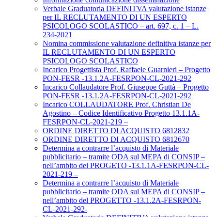
Verbale Graduatoria DEFINITVA valutazione istanze
per IL RECLUTAMENTO DI UN ESPERTO
PSICOLOGO SCOLASTICO – art. 697, c. 1 – L.
234-2021
Nomina commissione valutazione definitiva istanze per
IL RECLUTAMENTO DI UN ESPERTO
PSICOLOGO SCOLASTICO
Incarico Progettista Prof. Raffaele Guarnieri – Progetto
PON-FESR -13.1.2A-FESRPON-CL-2021-292
Incarico Collaudatore Prof. Giuseppe Guttà – Progetto
PON-FESR -13.1.2A-FESRPON-CL-2021-292
Incarico COLLAUDATORE Prof. Christian De
Agostino – Codice Identificativo Progetto 13.1.1A-
FESRPON-CL-2021-219 –
ORDINE DIRETTO DI ACQUISTO 6812832
ORDINE DIRETTO DI ACQUISTO 6812670
Determina a contrarre l’acquisto di Materiale
pubblicitario – tramite ODA sul MEPA di CONSIP –
nell’ambito del PROGETO -13.1.1A-FESRPON-CL-
2021-219 –
Determina a contrarre l’acquisto di Materiale
pubblicitario – tramite ODA sul MEPA di CONSIP –
nell’ambito del PROGETTO -13.1.2A-FESRPON-
CL-2021-292-