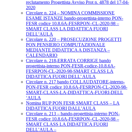
reclutamento Progettista Avviso Prot n. 4878 del 17-04-
2020
Circolare n. 224 – NOMINA COMMISSIONE
ESAME ISTANZE bando-progettista-interno PON-
FESR codice 10.8.6A-FESRPON–CL-2020-98 –
SMART CLASS LA DIDATTICA FUORI
DELL’AULA
Circolare n. 220 – PROSECUZIONE PROGETTI
PON PENSIERO COMPUTAZIONALE
MEDIANTE DIDATTICA A DISTANZA –
CALENDARIO
Circolare n. 218-ERRATA CORRIGE bando
progettista-interno PON-FESR-codice-10.8.6A-
FESRPON-CL-2020-98-SMART CLASS LA
DIDATTICA FUORI DELL’ AULA
Circolare n. 217 bando COLLAUDATORE-interno-
PON-FESR codice 10.8.6A-FESRPON-CL-2020-98-
SMART-CLASS-LA-DIDATTICA-FUORI-DELL
‘AULA
Nomina RUP PON FESR SMART CLASS – LA
DIDATTICA FUORI DALL’AULA
Circolare n. 213 – bando-progettista-interno PON-
FESR codice 10.8.6A-FESRPON–CL-2020-98 –
SMART CLASS LA DIDATTICA FUORI
DELL’AULA –