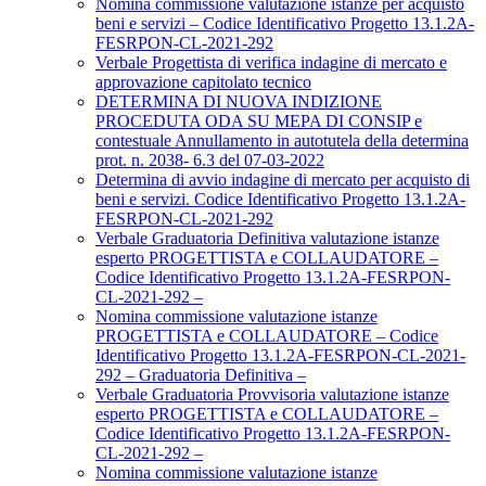
Nomina commissione valutazione istanze per acquisto
beni e servizi – Codice Identificativo Progetto 13.1.2A-
FESRPON-CL-2021-292
Verbale Progettista di verifica indagine di mercato e
approvazione capitolato tecnico
DETERMINA DI NUOVA INDIZIONE
PROCEDUTA ODA SU MEPA DI CONSIP e
contestuale Annullamento in autotutela della determina
prot. n. 2038- 6.3 del 07-03-2022
Determina di avvio indagine di mercato per acquisto di
beni e servizi. Codice Identificativo Progetto 13.1.2A-
FESRPON-CL-2021-292
Verbale Graduatoria Definitiva valutazione istanze
esperto PROGETTISTA e COLLAUDATORE –
Codice Identificativo Progetto 13.1.2A-FESRPON-
CL-2021-292 –
Nomina commissione valutazione istanze
PROGETTISTA e COLLAUDATORE – Codice
Identificativo Progetto 13.1.2A-FESRPON-CL-2021-
292 – Graduatoria Definitiva –
Verbale Graduatoria Provvisoria valutazione istanze
esperto PROGETTISTA e COLLAUDATORE –
Codice Identificativo Progetto 13.1.2A-FESRPON-
CL-2021-292 –
Nomina commissione valutazione istanze