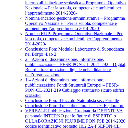
interno all’istituzione scolastica – Programma Operativo
Nazionale – Per la scuola, competenze e ambienti per
l’apprendimento 2014-2020-
Nomina-incarico-gestione-amministrativa – Programma
Operativo Nazionale – Per la scuola, competenze e
ambienti per l’apprendimento 2014-2020-
Nomina RUP- Programma Operativo Nazionale – Per
la scuola, competenze e ambienti per l’apprendimento
2014-2020-
Conclusione Pon: Modulo: Laboratorio di Suonodanza
nel Borgo -Lab 2
2 – Azioni di disseminazione, informazione,
pubblicizzazione – FESR-PON-CL-2021-292 – Digital
Board – trasformazione digitale nella didattica e
nell’organizzazione
1 – Azioni di disseminazione, informazione,
pubblicizzazione Fondi Strutturali Europei – FESR-
PON-CL-2021-219 Cablaggio strutturato sicuro edifici
scolastici
Conclusione Pon: Il Piccolo Naturalista sez. Farfalle
Conclusione Pon: Il piccolo naturalista sez. Esploratore
VERBALE Pubblicazione Graduatoria DEFINITIVA
personale INTERNO per le figure di ESPERTO o
OLLABORAZIONI PLURIME PON FSE 2014-2020
codice identificativo progetto 10.2.2A-FSEPON-CL-