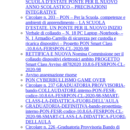
SCUOLA D’ESTATE PONTE PER IL NUOVO
ANNO SCOLASTICO – PRECISAZIONI
INTEGRATIVE
Circolare n. 203 – PON – Per la Scuola, competenze e
ambienti di apprendimento – LA SCUOLA
D’ESTATE. UN PONTE PER IL NUOVO INIZIO
Verbale di collaudo – N. 18 PC Laptop -Notebook- –
N. 1 Armadio-Carrello di sicurezza per custodia e
ricarica dispositivi – Progetto PON Smart Class
-10.8.6A-FERSPON-CL-2020-98
RETTIFICA E NUOVA Nomina Commissione per il
collaudo dispositivi elettronici ambito PROGETTO
Smart Class Avviso 48782020 10.8.6-FESRPON-CL-
2020-98
Avviso assegnazione risorse
PON CYBERBULLISMO GAME OVER
Circolare n. 237 GRADUATORIA PROVVISORIA-
bando-COLLAUDATORE-interno-PON-FESR-
codice-10.8.6A-FESRPON-CL-2020-98-SMART-
CLASS-LA-DIDATTICA-FUORI-DELL’AULA
GRADUATORIA-DEFINITIVA-bando-progettista-
interno-PON-FESR-codice-10.8.6A-FESRPON-CL-
2020-98-SMART-CLASS-LA-DIDATTICA-FUORI-
DELLAULA
Circolare n. 226 -Graduatoria Provvisoria Bando di