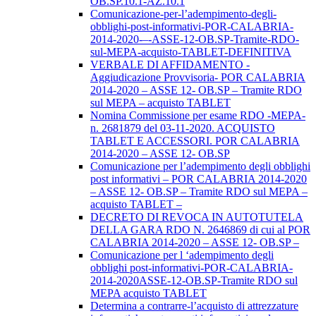
OB.SP.10.1-AZ.10.1
Comunicazione-per-l’adempimento-degli-
obblighi-post-informativi-POR-CALABRIA-
2014-2020-–-ASSE-12-OB.SP-Tramite-RDO-
sul-MEPA-acquisto-TABLET-DEFINITIVA
VERBALE DI AFFIDAMENTO -
Aggiudicazione Provvisoria- POR CALABRIA
2014-2020 – ASSE 12- OB.SP – Tramite RDO
sul MEPA – acquisto TABLET
Nomina Commissione per esame RDO -MEPA-
n. 2681879 del 03-11-2020. ACQUISTO
TABLET E ACCESSORI. POR CALABRIA
2014-2020 – ASSE 12- OB.SP
Comunicazione per l’adempimento degli obblighi
post informativi – POR CALABRIA 2014-2020
– ASSE 12- OB.SP – Tramite RDO sul MEPA –
acquisto TABLET –
DECRETO DI REVOCA IN AUTOTUTELA
DELLA GARA RDO N. 2646869 di cui al POR
CALABRIA 2014-2020 – ASSE 12- OB.SP –
Comunicazione per l ‘adempimento degli
obblighi post-informativi-POR-CALABRIA-
2014-2020ASSE-12-OB.SP-Tramite RDO sul
MEPA acquisto TABLET
Determina a contrarre-l’acquisto di attrezzature