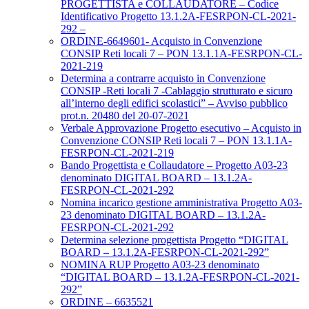
PROGETTISTA e COLLAUDATORE – Codice
Identificativo Progetto 13.1.2A-FESRPON-CL-2021-
292 –
ORDINE-6649601- Acquisto in Convenzione
CONSIP Reti locali 7 – PON 13.1.1A-FESRPON-CL-
2021-219
Determina a contrarre acquisto in Convenzione
CONSIP -Reti locali 7 -Cablaggio strutturato e sicuro
all’interno degli edifici scolastici” – Avviso pubblico
prot.n. 20480 del 20-07-2021
Verbale Approvazione Progetto esecutivo – Acquisto in
Convenzione CONSIP Reti locali 7 – PON 13.1.1A-
FESRPON-CL-2021-219
Bando Progettista e Collaudatore – Progetto A03-23
denominato DIGITAL BOARD – 13.1.2A-
FESRPON-CL-2021-292
Nomina incarico gestione amministrativa Progetto A03-
23 denominato DIGITAL BOARD – 13.1.2A-
FESRPON-CL-2021-292
Determina selezione progettista Progetto “DIGITAL
BOARD – 13.1.2A-FESRPON-CL-2021-292”
NOMINA RUP Progetto A03-23 denominato
“DIGITAL BOARD – 13.1.2A-FESRPON-CL-2021-
292”
ORDINE – 6635521