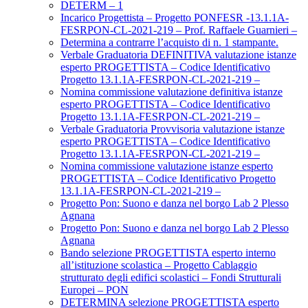
DETERM – 1
Incarico Progettista – Progetto PONFESR -13.1.1A-
FESRPON-CL-2021-219 – Prof. Raffaele Guarnieri –
Determina a contrarre l’acquisto di n. 1 stampante.
Verbale Graduatoria DEFINITIVA valutazione istanze
esperto PROGETTISTA – Codice Identificativo
Progetto 13.1.1A-FESRPON-CL-2021-219 –
Nomina commissione valutazione definitiva istanze
esperto PROGETTISTA – Codice Identificativo
Progetto 13.1.1A-FESRPON-CL-2021-219 –
Verbale Graduatoria Provvisoria valutazione istanze
esperto PROGETTISTA – Codice Identificativo
Progetto 13.1.1A-FESRPON-CL-2021-219 –
Nomina commissione valutazione istanze esperto
PROGETTISTA – Codice Identificativo Progetto
13.1.1A-FESRPON-CL-2021-219 –
Progetto Pon: Suono e danza nel borgo Lab 2 Plesso
Agnana
Progetto Pon: Suono e danza nel borgo Lab 2 Plesso
Agnana
Bando selezione PROGETTISTA esperto interno
all’istituzione scolastica – Progetto Cablaggio
strutturato degli edifici scolastici – Fondi Strutturali
Europei – PON
DETERMINA selezione PROGETTISTA esperto