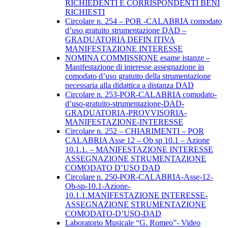
RICHIEDENTI E CORRISPONDENTI BENI
RICHIESTI
Circolare n. 254 – POR -CALABRIA comodato
d’uso gratuito strumentazione DAD –
GRADUATORIA DEFIN ITIVA
MANIFESTAZIONE INTERESSE
NOMINA COMMISSIONE esame istanze –
Manifestazione di interesse assegnazione in
comodato d’uso gratuito della strumentazione
necessaria alla didattica a distanza DAD
Circolare n. 253-POR-CALABRIA comodato-
d’uso-gratuito-strumentazione-DAD-
GRADUATORIA-PROVVISORIA-
MANIFESTAZIONE-INTERESSE
Circolare n. 252 – CHIARIMENTI – POR
CALABRIA Asse 12 – Ob sp 10.1 – Azione
10.1.1. – MANIFESTAZIONE INTERESSE
ASSEGNAZIONE STRUMENTAZIONE
COMODATO D’USO DAD
Circolare n. 250-POR-CALABRIA-Asse-12-
Ob-sp-10.1-Azione-
10.1.1.MANIFESTAZIONE INTERESSE-
ASSEGNAZIONE STRUMENTAZIONE
COMODATO-D’USO-DAD
Laboratorio Musicale “G. Romeo”- Video