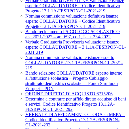
Verbale Graduatoria DEFINITIVA valutazione istanze
esperto COLLAUDATORE – Codice Identificativo
Progetto 13.1.1A-FESRPON-CL-2021-219
Nomina commissione valutazione definitiva istanze
esperto COLLAUDATORE – Codice Identificativo
Progetto 13.1.1A-FESRPON-CL-2021-219
Bando reclutamento PSICOLOGO SCOLASTICO
a.s. 2021-2022 – art. 697, co.1, L. n. 234-2022
Verbale Graduatoria Provvisoria valutazione istanze
esperto COLLAUDATORE – 3.1.1A-FESRPON-CL-
2021-219
Nomina commissione valutazione istanze esperto
COLLAUDATORE -13.1.1A-FESRPON-CL-2021-
219
Bando selezione COLLAUDATORE esperto interno
all’istituzione scolastica – Progetto Cablaggio
strutturato degli edifici scolastici – Fondi Strutturali
Europei – PON
ORDINE DIRETTO DI ACQUISTO 6715206
Determina a contrarre per affido diretto acquisto di beni
e servizi. Codice Identificativo Progetto 13.1.2A-
FESRPON-CL-2021-292
VERBALE DI AFFIDAMENTO – ODA su MEPA –
Codice Identificativo Progetto 13.1.2A-FESRPON-
CL-2021-292