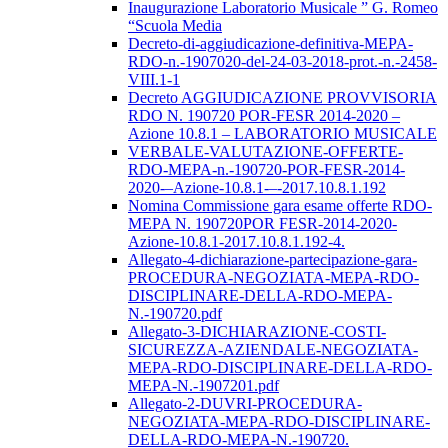
Inaugurazione Laboratorio Musicale ” G. Romeo
“Scuola Media
Decreto-di-aggiudicazione-definitiva-MEPA-
RDO-n.-1907020-del-24-03-2018-prot.-n.-2458-
VIII.1-1
Decreto AGGIUDICAZIONE PROVVISORIA
RDO N. 190720 POR-FESR 2014-2020 –
Azione 10.8.1 – LABORATORIO MUSICALE
VERBALE-VALUTAZIONE-OFFERTE-
RDO-MEPA-n.-190720-POR-FESR-2014-
2020-–Azione-10.8.1-–-2017.10.8.1.192
Nomina Commissione gara esame offerte RDO-
MEPA N. 190720POR FESR-2014-2020-
Azione-10.8.1-2017.10.8.1.192-4.
Allegato-4-dichiarazione-partecipazione-gara-
PROCEDURA-NEGOZIATA-MEPA-RDO-
DISCIPLINARE-DELLA-RDO-MEPA-
N.-190720.pdf
Allegato-3-DICHIARAZIONE-COSTI-
SICUREZZA-AZIENDALE-NEGOZIATA-
MEPA-RDO-DISCIPLINARE-DELLA-RDO-
MEPA-N.-1907201.pdf
Allegato-2-DUVRI-PROCEDURA-
NEGOZIATA-MEPA-RDO-DISCIPLINARE-
DELLA-RDO-MEPA-N.-190720.