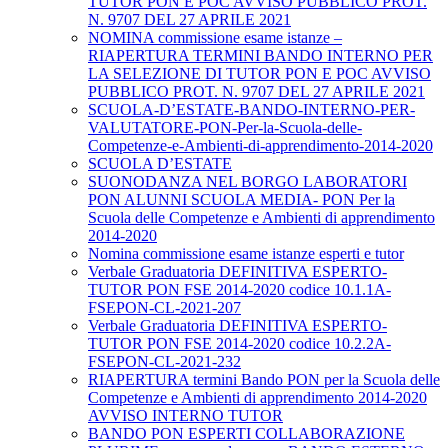
TUTOR PON E POC AVVISO PUBBLICO PROT.
N. 9707 DEL 27 APRILE 2021
NOMINA commissione esame istanze –
RIAPERTURA TERMINI BANDO INTERNO PER
LA SELEZIONE DI TUTOR PON E POC AVVISO
PUBBLICO PROT. N. 9707 DEL 27 APRILE 2021
SCUOLA-D’ESTATE-BANDO-INTERNO-PER-
VALUTATORE-PON-Per-la-Scuola-delle-
Competenze-e-Ambienti-di-apprendimento-2014-2020
SCUOLA D’ESTATE
SUONODANZA NEL BORGO LABORATORI
PON ALUNNI SCUOLA MEDIA- PON Per la
Scuola delle Competenze e Ambienti di apprendimento
2014-2020
Nomina commissione esame istanze esperti e tutor
Verbale Graduatoria DEFINITIVA ESPERTO-
TUTOR PON FSE 2014-2020 codice 10.1.1A-
FSEPON-CL-2021-207
Verbale Graduatoria DEFINITIVA ESPERTO-
TUTOR PON FSE 2014-2020 codice 10.2.2A-
FSEPON-CL-2021-232
RIAPERTURA termini Bando PON per la Scuola delle
Competenze e Ambienti di apprendimento 2014-2020
AVVISO INTERNO TUTOR
BANDO PON ESPERTI COLLABORAZIONE