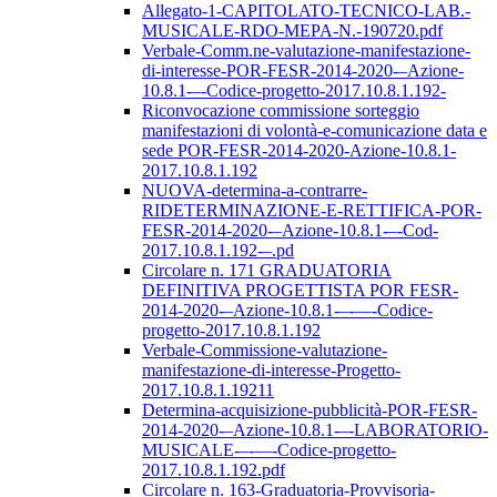
Allegato-1-CAPITOLATO-TECNICO-LAB.-
MUSICALE-RDO-MEPA-N.-190720.pdf
Verbale-Comm.ne-valutazione-manifestazione-
di-interesse-POR-FESR-2014-2020-–Azione-
10.8.1-–-Codice-progetto-2017.10.8.1.192-
Riconvocazione commissione sorteggio
manifestazioni di volontà-e-comunicazione data e
sede POR-FESR-2014-2020-Azione-10.8.1-
2017.10.8.1.192
NUOVA-determina-a-contrarre-
RIDETERMINAZIONE-E-RETTIFICA-POR-
FESR-2014-2020-–Azione-10.8.1-–-Cod-
2017.10.8.1.192-–.pd
Circolare n. 171 GRADUATORIA
DEFINITIVA PROGETTISTA POR FESR-
2014-2020-–Azione-10.8.1-–-––-Codice-
progetto-2017.10.8.1.192
Verbale-Commissione-valutazione-
manifestazione-di-interesse-Progetto-
2017.10.8.1.19211
Determina-acquisizione-pubblicità-POR-FESR-
2014-2020-–Azione-10.8.1-–-LABORATORIO-
MUSICALE-–-––-Codice-progetto-
2017.10.8.1.192.pdf
Circolare n. 163-Graduatoria-Provvisoria-