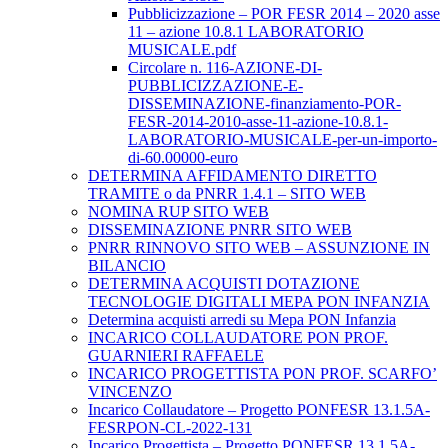
Pubblicizzazione – POR FESR 2014 – 2020 asse
11 – azione 10.8.1 LABORATORIO
MUSICALE.pdf
Circolare n. 116-AZIONE-DI-
PUBBLICIZZAZIONE-E-
DISSEMINAZIONE-finanziamento-POR-
FESR-2014-2010-asse-11-azione-10.8.1-
LABORATORIO-MUSICALE-per-un-importo-
di-60.00000-euro
DETERMINA AFFIDAMENTO DIRETTO
TRAMITE o da PNRR 1.4.1 – SITO WEB
NOMINA RUP SITO WEB
DISSEMINAZIONE PNRR SITO WEB
PNRR RINNOVO SITO WEB – ASSUNZIONE IN
BILANCIO
DETERMINA ACQUISTI DOTAZIONE
TECNOLOGIE DIGITALI MEPA PON INFANZIA
Determina acquisti arredi su Mepa PON Infanzia
INCARICO COLLAUDATORE PON PROF.
GUARNIERI RAFFAELE
INCARICO PROGETTISTA PON PROF. SCARFO’
VINCENZO
Incarico Collaudatore – Progetto PONFESR 13.1.5A-
FESRPON-CL-2022-131
Incarico Progettista – Progetto PONFESR 13.1.5A-