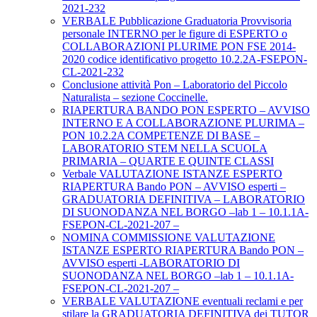
2021-232
VERBALE Pubblicazione Graduatoria Provvisoria
personale INTERNO per le figure di ESPERTO o
COLLABORAZIONI PLURIME PON FSE 2014-
2020 codice identificativo progetto 10.2.2A-FSEPON-
CL-2021-232
Conclusione attività Pon – Laboratorio del Piccolo
Naturalista – sezione Coccinelle.
RIAPERTURA BANDO PON ESPERTO – AVVISO
INTERNO E A COLLABORAZIONE PLURIMA –
PON 10.2.2A COMPETENZE DI BASE –
LABORATORIO STEM NELLA SCUOLA
PRIMARIA – QUARTE E QUINTE CLASSI
Verbale VALUTAZIONE ISTANZE ESPERTO
RIAPERTURA Bando PON – AVVISO esperti –
GRADUATORIA DEFINITIVA – LABORATORIO
DI SUONODANZA NEL BORGO –lab 1 – 10.1.1A-
FSEPON-CL-2021-207 –
NOMINA COMMISSIONE VALUTAZIONE
ISTANZE ESPERTO RIAPERTURA Bando PON –
AVVISO esperti -LABORATORIO DI
SUONODANZA NEL BORGO –lab 1 – 10.1.1A-
FSEPON-CL-2021-207 –
VERBALE VALUTAZIONE eventuali reclami e per
stilare la GRADUATORIA DEFINITIVA dei TUTOR