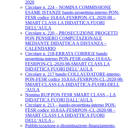
2020
Circolare n. 224 – NOMINA COMMISSIONE
ESAME ISTANZE bando-progettista-interno PON-
FESR codice 10.8.6A-FESRPON–CL-2020-98 –
SMART CLASS LA DIDATTICA FUORI
DELL’AULA
Circolare n. 220 – PROSECUZIONE PROGETTI
PON PENSIERO COMPUTAZIONALE
MEDIANTE DIDATTICA A DISTANZA –
CALENDARIO
Circolare n. 218-ERRATA CORRIGE bando
progettista-interno PON-FESR-codice-10.8.6A-
FESRPON-CL-2020-98-SMART CLASS LA
DIDATTICA FUORI DELL’ AULA
Circolare n. 217 bando COLLAUDATORE-interno-
PON-FESR codice 10.8.6A-FESRPON-CL-2020-98-
SMART-CLASS-LA-DIDATTICA-FUORI-DELL
‘AULA
Nomina RUP PON FESR SMART CLASS – LA
DIDATTICA FUORI DALL’AULA
Circolare n. 213 – bando-progettista-interno PON-
FESR codice 10.8.6A-FESRPON–CL-2020-98 –
SMART CLASS LA DIDATTICA FUORI
DELL’AULA –
Pubblicizzazione-e-dissiminazione-finanziamento-