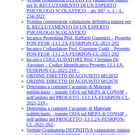
per IL RECLUTAMENTO DI UN ESPERTO
PSICOLOGO SCOLASTICO – art. 697, c. 1 – L.
234-2021
Nomina commissione valutazione definitiva istanze per
IL RECLUTAMENTO DI UN ESPERTO
PSICOLOGO SCOLASTICO
Incarico Progettista Prof. Raffaele Guarnieri – Progetto
PON-FESR -13.1.2A-FESRPON-CL-2021-292
Incarico Collaudatore Prof. Giuseppe Guttà – Progetto
PON-FESR -13.1.2A-FESRPON-CL-2021-292
Incarico COLLAUDATORE Prof. Christian De
Agostino – Codice Identificativo Progetto 13.1.1A-
FESRPON-CL-2021-219 –
ORDINE DIRETTO DI ACQUISTO 6812832
ORDINE DIRETTO DI ACQUISTO 6812670
Determina a contrarre l’acquisto di Materiale
pubblicitario – tramite ODA sul MEPA di CONSIP –
nell’ambito del PROGETO -13.1.1A-FESRPON-CL-
2021-219 –
Determina a contrarre l’acquisto di Materiale
pubblicitario – tramite ODA sul MEPA di CONSIP –
nell’ambito del PROGETTO -13.1.2A-FESRPON-
CL-2021-292-
Verbale Graduatoria DEFINITIVA valutazione istanze