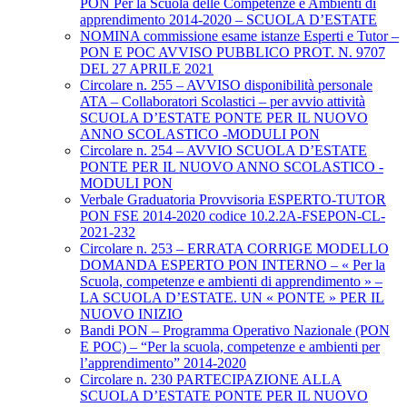
PON Per la Scuola delle Competenze e Ambienti di
apprendimento 2014-2020 – SCUOLA D’ESTATE
NOMINA commissione esame istanze Esperti e Tutor –
PON E POC AVVISO PUBBLICO PROT. N. 9707
DEL 27 APRILE 2021
Circolare n. 255 – AVVISO disponibilità personale
ATA – Collaboratori Scolastici – per avvio attività
SCUOLA D’ESTATE PONTE PER IL NUOVO
ANNO SCOLASTICO -MODULI PON
Circolare n. 254 – AVVIO SCUOLA D’ESTATE
PONTE PER IL NUOVO ANNO SCOLASTICO -
MODULI PON
Verbale Graduatoria Provvisoria ESPERTO-TUTOR
PON FSE 2014-2020 codice 10.2.2A-FSEPON-CL-
2021-232
Circolare n. 253 – ERRATA CORRIGE MODELLO
DOMANDA ESPERTO PON INTERNO – « Per la
Scuola, competenze e ambienti di apprendimento » –
LA SCUOLA D’ESTATE. UN « PONTE » PER IL
NUOVO INIZIO
Bandi PON – Programma Operativo Nazionale (PON
E POC) – “Per la scuola, competenze e ambienti per
l’apprendimento” 2014-2020
Circolare n. 230 PARTECIPAZIONE ALLA
SCUOLA D’ESTATE PONTE PER IL NUOVO