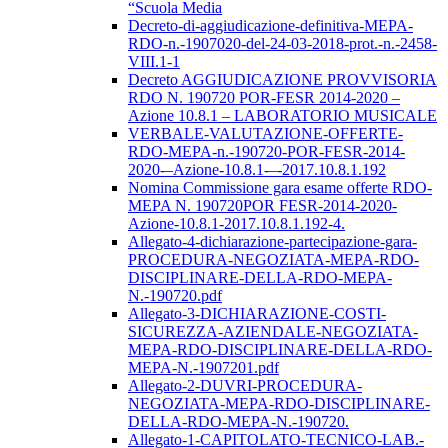
“Scuola Media
Decreto-di-aggiudicazione-definitiva-MEPA-
RDO-n.-1907020-del-24-03-2018-prot.-n.-2458-
VIII.1-1
Decreto AGGIUDICAZIONE PROVVISORIA
RDO N. 190720 POR-FESR 2014-2020 –
Azione 10.8.1 – LABORATORIO MUSICALE
VERBALE-VALUTAZIONE-OFFERTE-
RDO-MEPA-n.-190720-POR-FESR-2014-
2020-–Azione-10.8.1-–-2017.10.8.1.192
Nomina Commissione gara esame offerte RDO-
MEPA N. 190720POR FESR-2014-2020-
Azione-10.8.1-2017.10.8.1.192-4.
Allegato-4-dichiarazione-partecipazione-gara-
PROCEDURA-NEGOZIATA-MEPA-RDO-
DISCIPLINARE-DELLA-RDO-MEPA-
N.-190720.pdf
Allegato-3-DICHIARAZIONE-COSTI-
SICUREZZA-AZIENDALE-NEGOZIATA-
MEPA-RDO-DISCIPLINARE-DELLA-RDO-
MEPA-N.-1907201.pdf
Allegato-2-DUVRI-PROCEDURA-
NEGOZIATA-MEPA-RDO-DISCIPLINARE-
DELLA-RDO-MEPA-N.-190720.
Allegato-1-CAPITOLATO-TECNICO-LAB.-