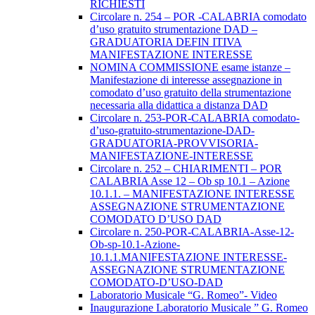
RICHIESTI
Circolare n. 254 – POR -CALABRIA comodato
d’uso gratuito strumentazione DAD –
GRADUATORIA DEFIN ITIVA
MANIFESTAZIONE INTERESSE
NOMINA COMMISSIONE esame istanze –
Manifestazione di interesse assegnazione in
comodato d’uso gratuito della strumentazione
necessaria alla didattica a distanza DAD
Circolare n. 253-POR-CALABRIA comodato-
d’uso-gratuito-strumentazione-DAD-
GRADUATORIA-PROVVISORIA-
MANIFESTAZIONE-INTERESSE
Circolare n. 252 – CHIARIMENTI – POR
CALABRIA Asse 12 – Ob sp 10.1 – Azione
10.1.1. – MANIFESTAZIONE INTERESSE
ASSEGNAZIONE STRUMENTAZIONE
COMODATO D’USO DAD
Circolare n. 250-POR-CALABRIA-Asse-12-
Ob-sp-10.1-Azione-
10.1.1.MANIFESTAZIONE INTERESSE-
ASSEGNAZIONE STRUMENTAZIONE
COMODATO-D’USO-DAD
Laboratorio Musicale “G. Romeo”- Video
Inaugurazione Laboratorio Musicale ” G. Romeo