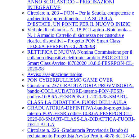
ANNO SCOLASTICO – PRECISAZIONI
INTEGRATIVE
Circolare n. 203 – PON – Per la Scuola, competenze e
ambienti di apprendimento – LA SCUOLA
D’ESTATE. UN PONTE PER IL NUOVO INIZIO
Verbale di collaudo – N. 18 PC Laptop -Notebook- –
N. 1 Armadio-Carrello di sicurezza per custodia e
ricarica dispositivi – Progetto PON Smart Class
-10.8.6A-FERSPON-CL-2020-98
RETTIFICA E NUOVA Nomina Commissione per il
collaudo dispositivi elettronici ambito PROGETTO
Smart Class Avviso 48782020 10.8.6-FESRPON-CL-
2020-98
Avviso assegnazione risorse
PON CYBERBULLISMO GAME OVER
Circolare n. 237 GRADUATORIA PROVVISORIA-
bando-COLLAUDATORE-interno-PON-FESR-
codice-10.8.6A-FESRPON-CL-2020-98-SMART-
CLASS-LA-DIDATTICA-FUORI-DELL’AULA
GRADUATORIA-DEFINITIVA-bando-progettista-
interno-PON-FESR-codice-10.8.6A-FESRPON-CL-
2020-98-SMART-CLASS-LA-DIDATTICA-FUORI-
DELLAULA
Circolare n. 226 -Graduatoria Provvisoria Bando di
reclutamento Progettista Avviso Prot n. 4878 del 17-04-