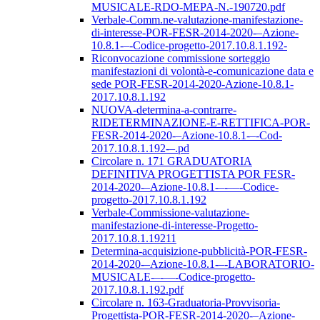
MUSICALE-RDO-MEPA-N.-190720.pdf
Verbale-Comm.ne-valutazione-manifestazione-
di-interesse-POR-FESR-2014-2020-–Azione-
10.8.1-–-Codice-progetto-2017.10.8.1.192-
Riconvocazione commissione sorteggio
manifestazioni di volontà-e-comunicazione data e
sede POR-FESR-2014-2020-Azione-10.8.1-
2017.10.8.1.192
NUOVA-determina-a-contrarre-
RIDETERMINAZIONE-E-RETTIFICA-POR-
FESR-2014-2020-–Azione-10.8.1-–-Cod-
2017.10.8.1.192-–.pd
Circolare n. 171 GRADUATORIA
DEFINITIVA PROGETTISTA POR FESR-
2014-2020-–Azione-10.8.1-–-––-Codice-
progetto-2017.10.8.1.192
Verbale-Commissione-valutazione-
manifestazione-di-interesse-Progetto-
2017.10.8.1.19211
Determina-acquisizione-pubblicità-POR-FESR-
2014-2020-–Azione-10.8.1-–-LABORATORIO-
MUSICALE-–-––-Codice-progetto-
2017.10.8.1.192.pdf
Circolare n. 163-Graduatoria-Provvisoria-
Progettista-POR-FESR-2014-2020-–Azione-