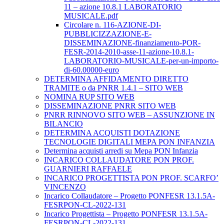
11 – azione 10.8.1 LABORATORIO
MUSICALE.pdf
Circolare n. 116-AZIONE-DI-
PUBBLICIZZAZIONE-E-
DISSEMINAZIONE-finanziamento-POR-
FESR-2014-2010-asse-11-azione-10.8.1-
LABORATORIO-MUSICALE-per-un-importo-
di-60.00000-euro
DETERMINA AFFIDAMENTO DIRETTO
TRAMITE o da PNRR 1.4.1 – SITO WEB
NOMINA RUP SITO WEB
DISSEMINAZIONE PNRR SITO WEB
PNRR RINNOVO SITO WEB – ASSUNZIONE IN
BILANCIO
DETERMINA ACQUISTI DOTAZIONE
TECNOLOGIE DIGITALI MEPA PON INFANZIA
Determina acquisti arredi su Mepa PON Infanzia
INCARICO COLLAUDATORE PON PROF.
GUARNIERI RAFFAELE
INCARICO PROGETTISTA PON PROF. SCARFO’
VINCENZO
Incarico Collaudatore – Progetto PONFESR 13.1.5A-
FESRPON-CL-2022-131
Incarico Progettista – Progetto PONFESR 13.1.5A-
FESRPON-CL-2022-131