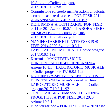
10.8.1-–-––-Codice-progetto-
2017.10.8.1.192.pdf
Commissione sorteggio manifestazioni di volontà
e comunicazione data e sede POR-FESR-2014-
2020-Azione-10.8.1-2017.10.8.1.192
DETERMINA-A-CONTRARRE-POR-FESR-
2014-2020-–Azione-10.8.1-–-LABORATORIO-
MUSICALE-–-––-Codice-progetto-
2017.10.8.1.192.pdf.doc.pdf
MANIFESTAZIONE D’INTERESSE POR-
FESR 2014-2020 Azione 10.8.1 –
LABORATORIO MUSICALE Codice progetto
2017.10.8.1.192.
Determina MANIFESTAZIONE
D’INTERESSE POR-FESR 2014-2020 –
Azione 10.8.1 – LABORATORIO MUSICALE
– Codice progetto 2017.10.8.1.192
DETERMINA-SELEZIONE-PROGETTISTA-
POR-FESR-2014-2020-–Azione-10.8.1-–-
LABORATORIO-MUSICALE-–-––-Codice-
progetto-2017.10.8.1.192
CIRCOLARE-N.-130-bando-SELEZIONE-
PROGETTISTA-POR-FESR-2014-2020-–
Azione-10.8.1-
Pubblicizzazione – POR FESR 2014 – 2020 asse