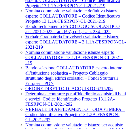
esperto COLLAUDATORE – Codice Identificativo
Progetto 13.1.1A-FESRPON-CL-2021-219
Nomina commissione valutazione definitiva istanze
esperto COLLAUDATORE – Codice Identificativo
Progetto 13.1.1A-FESRPON-CL-2021-219
Bando reclutamento PSICOLOGO SCOLASTICO
a.s. 2021-2022 – art. 697, co.1, L. n. 234-2022
Verbale Graduatoria Provvisoria valutazione istanze
esperto COLLAUDATORE – 3.1.1A-FESRPON-CL-
2021-219
Nomina commissione valutazione istanze esperto
COLLAUDATORE -13.1.1A-FESRPON-CL-2021-
219
Bando selezione COLLAUDATORE esperto interno
all’istituzione scolastica – Progetto Cablaggio
strutturato degli edifici scolastici – Fondi Strutturali
Europei – PON
ORDINE DIRETTO DI ACQUISTO 6715206
Determina a contrarre per affido diretto acquisto di beni
e servizi. Codice Identificativo Progetto 13.1.2A-
FESRPON-CL-2021-292
VERBALE DI AFFIDAMENTO – ODA su MEPA –
Codice Identificativo Progetto 13.1.2A-FESRPON-
CL-2021-292
Nomina commissione valutazione istanze per acquisto