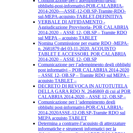
Comunicazione-per-l’adempimento-degli-
obblighi-post-informativi-POR-CALABRIA-
2014-2020-–-ASSE-12-OB.SP-Tramite-RDO-
sul-MEPA-acquisto-TABLET-DEFINITIVA
VERBALE DI AFFIDAMENTO -
Aggiudicazione Provvisoria- POR CALABRIA
2014-2020 – ASSE 12- OB.SP – Tramite RDO
sul MEPA – acquisto TABLET
Nomina Commissione per esame RDO -MEPA-
n. 2681879 del 03-11-2020. ACQUISTO
TABLET E ACCESSORI. POR CALABRIA
2014-2020 – ASSE 12- OB.SP
Comunicazione per l’adempimento degli obblighi
post informativi – POR CALABRIA 2014-2020
– ASSE 12- OB.SP – Tramite RDO sul MEPA –
acquisto TABLET –
DECRETO DI REVOCA IN AUTOTUTELA
DELLA GARA RDO N. 2646869 di cui al POR
CALABRIA 2014-2020 – ASSE 12- OB.SP –
Comunicazione per l ‘adempimento degli
obblighi post-informativi-POR-CALABRIA-
2014-2020ASSE-12-OB.SP-Tramite RDO sul
MEPA acquisto TABLET
Determina a contrarre-l’acquisto di attrezzature
informatiche e strumenti informatici per la