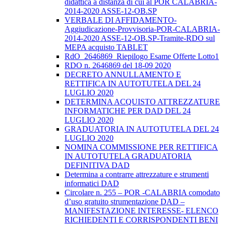
didattica a distanza di cui al POR CALABRIA-
2014-2020 ASSE-12-OB.SP
VERBALE DI AFFIDAMENTO-
Aggiudicazione-Provvisoria-POR-CALABRIA-
2014-2020 ASSE-12-OB.SP-Tramite-RDO sul
MEPA acquisto TABLET
RdO_2646869_Riepilogo Esame Offerte Lotto1
RDO n. 2646869 del 18-09 2020
DECRETO ANNULLAMENTO E
RETTIFICA IN AUTOTUTELA DEL 24
LUGLIO 2020
DETERMINA ACQUISTO ATTREZZATURE
INFORMATICHE PER DAD DEL 24
LUGLIO 2020
GRADUATORIA IN AUTOTUTELA DEL 24
LUGLIO 2020
NOMINA COMMISSIONE PER RETTIFICA
IN AUTOTUTELA GRADUATORIA
DEFINITIVA DAD
Determina a contrarre attrezzature e strumenti
informatici DAD
Circolare n. 255 – POR -CALABRIA comodato
d’uso gratuito strumentazione DAD –
MANIFESTAZIONE INTERESSE- ELENCO
RICHIEDENTI E CORRISPONDENTI BENI