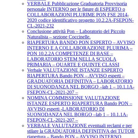
VERBALE Pubblicazione Graduatoria Provvisoria
personale INTERNO per le figure di ESPERTO o
COLLABORAZIONI PLURIME PON FSE 2014-
2020 codice identificativo progetto 10.2.2A-FSEPON-
CL-2021-232
Conclusione attività Pon – Laboratorio del Piccolo
Naturalista – sezione Coccinelle.
RIAPERTURA BANDO PON ESPERTO – AVVISO
INTERNO E A COLLABORAZIONE PLURIMA –
PON 10.2.2A COMPETENZE DI BASE –
LABORATORIO STEM NELLA SCUOLA
PRIMARIA – QUARTE E QUINTE CLASSI
Verbale VALUTAZIONE ISTANZE ESPERTO
RIAPERTURA Bando PON – AVVISO esperti –
GRADUATORIA DEFINITIVA – LABORATORIO
DI SUONODANZA NEL BORGO –lab 1 – 10.1.1A-
FSEPON-CL-2021-207 –
NOMINA COMMISSIONE VALUTAZIONE
ISTANZE ESPERTO RIAPERTURA Bando PON –
AVVISO esperti -LABORATORIO DI
SUONODANZA NEL BORGO –lab 1 – 10.1.1A-
FSEPON-CL-2021-207 –
VERBALE VALUTAZIONE eventuali reclami e per
stilare la GRADUATORIA DEFINITIVA dei TUTOR
riapertura – Bando PON – AVVISO INTERNO