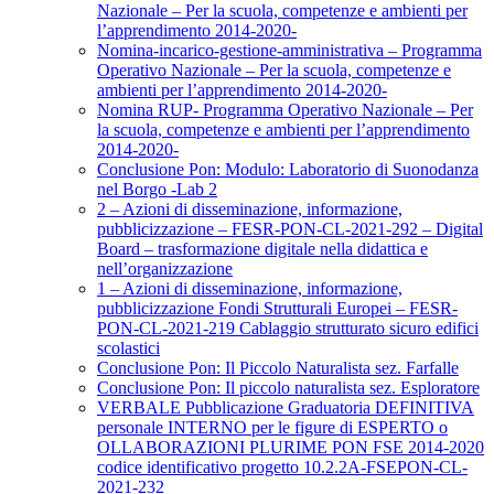
Nazionale – Per la scuola, competenze e ambienti per
l’apprendimento 2014-2020-
Nomina-incarico-gestione-amministrativa – Programma
Operativo Nazionale – Per la scuola, competenze e
ambienti per l’apprendimento 2014-2020-
Nomina RUP- Programma Operativo Nazionale – Per
la scuola, competenze e ambienti per l’apprendimento
2014-2020-
Conclusione Pon: Modulo: Laboratorio di Suonodanza
nel Borgo -Lab 2
2 – Azioni di disseminazione, informazione,
pubblicizzazione – FESR-PON-CL-2021-292 – Digital
Board – trasformazione digitale nella didattica e
nell’organizzazione
1 – Azioni di disseminazione, informazione,
pubblicizzazione Fondi Strutturali Europei – FESR-
PON-CL-2021-219 Cablaggio strutturato sicuro edifici
scolastici
Conclusione Pon: Il Piccolo Naturalista sez. Farfalle
Conclusione Pon: Il piccolo naturalista sez. Esploratore
VERBALE Pubblicazione Graduatoria DEFINITIVA
personale INTERNO per le figure di ESPERTO o
OLLABORAZIONI PLURIME PON FSE 2014-2020
codice identificativo progetto 10.2.2A-FSEPON-CL-
2021-232