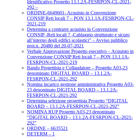
Identificativo Progetto 13.1.2A-FESRPON-CL-2021-
292 –
ORDINE-6649601- Acquisto in Convenzione
CONSIP Reti locali 7 – PON 13.1.1A-FESRPON-CL-
2021-219
Determina a contrarre acquisto in Convenzione
CONSIP -Reti locali 7 -Cablaggio strutturato e sicuro
all’interno degli edifici scolastici” – Avviso pubblico
prot.n. 20480 del 20-07-2021
Verbale Approvazione Progetto esecutivo – Acquisto in
Convenzione CONSIP Reti locali 7 – PON 13.1.1A-
FESRPON-CL-2021-219
Bando Progettista e Collaudatore – Progetto A03-23
denominato DIGITAL BOARD – 13.1.2A-
FESRPON-CL-2021-292
Nomina incarico gestione amministrativa Progetto A03-
23 denominato DIGITAL BOARD – 13.1.2A-
FESRPON-CL-2021-292
Determina selezione progettista Progetto “DIGITAL
BOARD – 13.1.2A-FESRPON-CL-2021-292”
NOMINA RUP Progetto A03-23 denominato
“DIGITAL BOARD – 13.1.2A-FESRPON-CL-2021-
292”
ORDINE – 6635521
DETERM – 1