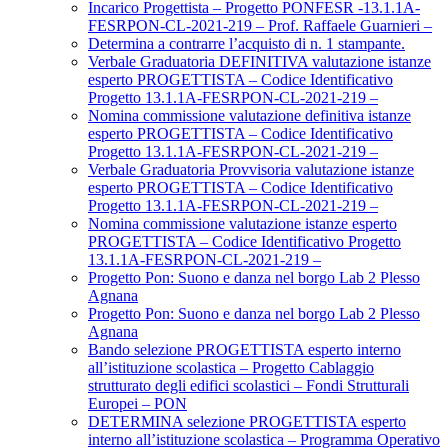
Incarico Progettista – Progetto PONFESR -13.1.1A-
FESRPON-CL-2021-219 – Prof. Raffaele Guarnieri –
Determina a contrarre l’acquisto di n. 1 stampante.
Verbale Graduatoria DEFINITIVA valutazione istanze
esperto PROGETTISTA – Codice Identificativo
Progetto 13.1.1A-FESRPON-CL-2021-219 –
Nomina commissione valutazione definitiva istanze
esperto PROGETTISTA – Codice Identificativo
Progetto 13.1.1A-FESRPON-CL-2021-219 –
Verbale Graduatoria Provvisoria valutazione istanze
esperto PROGETTISTA – Codice Identificativo
Progetto 13.1.1A-FESRPON-CL-2021-219 –
Nomina commissione valutazione istanze esperto
PROGETTISTA – Codice Identificativo Progetto
13.1.1A-FESRPON-CL-2021-219 –
Progetto Pon: Suono e danza nel borgo Lab 2 Plesso
Agnana
Progetto Pon: Suono e danza nel borgo Lab 2 Plesso
Agnana
Bando selezione PROGETTISTA esperto interno
all’istituzione scolastica – Progetto Cablaggio
strutturato degli edifici scolastici – Fondi Strutturali
Europei – PON
DETERMINA selezione PROGETTISTA esperto
interno all’istituzione scolastica – Programma Operativo