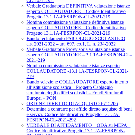
CL-2021-292-
Verbale Graduatoria DEFINITIVA valutazione istanze
esperto COLLAUDATORE – Codice Identificativo
Progetto 13.1.1A-FESRPON-CL-2021-219
Nomina commissione valutazione definitiva istanze
esperto COLLAUDATORE – Codice Identificativo
Progetto 13.1.1A-FESRPON-CL-2021-219
Bando reclutamento PSICOLOGO SCOLASTICO
a.s. 2021-2022 – art. 697, co.1, L. n. 234-2022
Verbale Graduatoria Provvisoria valutazione istanze
esperto COLLAUDATORE – 3.1.1A-FESRPON-CL-
2021-219
Nomina commissione valutazione istanze esperto
COLLAUDATORE -13.1.1A-FESRPON-CL-2021-
219
Bando selezione COLLAUDATORE esperto interno
all’istituzione scolastica – Progetto Cablaggio
strutturato degli edifici scolastici – Fondi Strutturali
Europei – PON
ORDINE DIRETTO DI ACQUISTO 6715206
Determina a contrarre per affido diretto acquisto di beni
e servizi. Codice Identificativo Progetto 13.1.2A-
FESRPON-CL-2021-292
VERBALE DI AFFIDAMENTO – ODA su MEPA –
Codice Identificativo Progetto 13.1.2A-FESRPON-