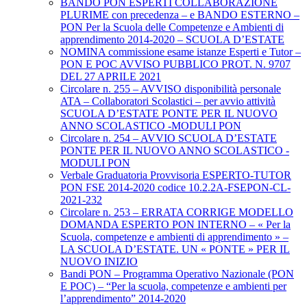
BANDO PON ESPERTI COLLABORAZIONE
PLURIME con precedenza – e BANDO ESTERNO –
PON Per la Scuola delle Competenze e Ambienti di
apprendimento 2014-2020 – SCUOLA D’ESTATE
NOMINA commissione esame istanze Esperti e Tutor –
PON E POC AVVISO PUBBLICO PROT. N. 9707
DEL 27 APRILE 2021
Circolare n. 255 – AVVISO disponibilità personale
ATA – Collaboratori Scolastici – per avvio attività
SCUOLA D’ESTATE PONTE PER IL NUOVO
ANNO SCOLASTICO -MODULI PON
Circolare n. 254 – AVVIO SCUOLA D’ESTATE
PONTE PER IL NUOVO ANNO SCOLASTICO -
MODULI PON
Verbale Graduatoria Provvisoria ESPERTO-TUTOR
PON FSE 2014-2020 codice 10.2.2A-FSEPON-CL-
2021-232
Circolare n. 253 – ERRATA CORRIGE MODELLO
DOMANDA ESPERTO PON INTERNO – « Per la
Scuola, competenze e ambienti di apprendimento » –
LA SCUOLA D’ESTATE. UN « PONTE » PER IL
NUOVO INIZIO
Bandi PON – Programma Operativo Nazionale (PON
E POC) – “Per la scuola, competenze e ambienti per
l’apprendimento” 2014-2020