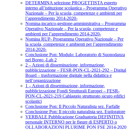
DETERMINA selezione PROGETTISTA esperto
interno all’istituzione scolastica – Programma Operativo
Nazionale – Per la scuola, competenze e ambienti per
l’apprendimento 2014-2020-
Nomina-incarico-gestione-amministrativa – Programma
Operativo Nazionale – Per la scuola, competenze e
ambienti per l’apprendimento 2014-2020-
Nomina RUP- Programma Operativo Nazionale – Per
la scuola, competenze e ambienti per l’apprendimento
2014-2020-
Conclusione Pon: Modulo: Laboratorio di Suonodanza
nel Borgo -Lab 2
2 – Azioni di disseminazione, informazione,
pubblicizzazione – FESR-PON-CL-2021-292 – Digital
Board – trasformazione digitale nella didattica e
nell’organizzazione
1 – Azioni di disseminazione, informazione,
pubblicizzazione Fondi Strutturali Europei – FESR-
PON-CL-2021-219 Cablaggio strutturato sicuro edifici
scolastici
Conclusione Pon: Il Piccolo Naturalista sez. Farfalle
Conclusione Pon: Il piccolo naturalista sez. Esploratore
VERBALE Pubblicazione Graduatoria DEFINITIVA
personale INTERNO per le figure di ESPERTO o
OLLABORAZIONI PLURIME PON FSE 2014-2020