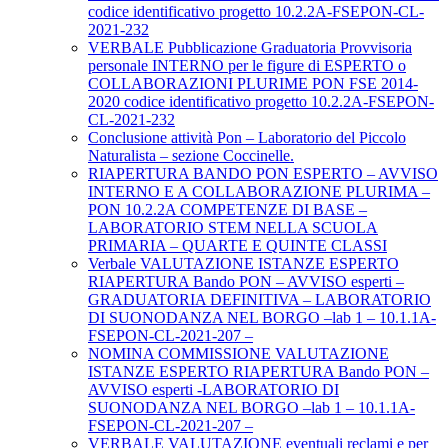
codice identificativo progetto 10.2.2A-FSEPON-CL-
2021-232
VERBALE Pubblicazione Graduatoria Provvisoria
personale INTERNO per le figure di ESPERTO o
COLLABORAZIONI PLURIME PON FSE 2014-
2020 codice identificativo progetto 10.2.2A-FSEPON-
CL-2021-232
Conclusione attività Pon – Laboratorio del Piccolo
Naturalista – sezione Coccinelle.
RIAPERTURA BANDO PON ESPERTO – AVVISO
INTERNO E A COLLABORAZIONE PLURIMA –
PON 10.2.2A COMPETENZE DI BASE –
LABORATORIO STEM NELLA SCUOLA
PRIMARIA – QUARTE E QUINTE CLASSI
Verbale VALUTAZIONE ISTANZE ESPERTO
RIAPERTURA Bando PON – AVVISO esperti –
GRADUATORIA DEFINITIVA – LABORATORIO
DI SUONODANZA NEL BORGO –lab 1 – 10.1.1A-
FSEPON-CL-2021-207 –
NOMINA COMMISSIONE VALUTAZIONE
ISTANZE ESPERTO RIAPERTURA Bando PON –
AVVISO esperti -LABORATORIO DI
SUONODANZA NEL BORGO –lab 1 – 10.1.1A-
FSEPON-CL-2021-207 –
VERBALE VALUTAZIONE eventuali reclami e per