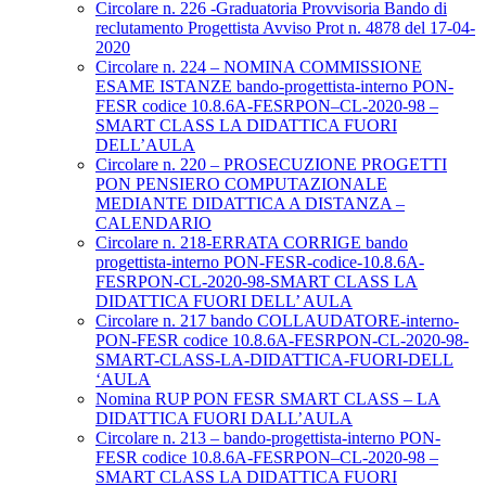
Circolare n. 226 -Graduatoria Provvisoria Bando di
reclutamento Progettista Avviso Prot n. 4878 del 17-04-
2020
Circolare n. 224 – NOMINA COMMISSIONE
ESAME ISTANZE bando-progettista-interno PON-
FESR codice 10.8.6A-FESRPON–CL-2020-98 –
SMART CLASS LA DIDATTICA FUORI
DELL’AULA
Circolare n. 220 – PROSECUZIONE PROGETTI
PON PENSIERO COMPUTAZIONALE
MEDIANTE DIDATTICA A DISTANZA –
CALENDARIO
Circolare n. 218-ERRATA CORRIGE bando
progettista-interno PON-FESR-codice-10.8.6A-
FESRPON-CL-2020-98-SMART CLASS LA
DIDATTICA FUORI DELL’ AULA
Circolare n. 217 bando COLLAUDATORE-interno-
PON-FESR codice 10.8.6A-FESRPON-CL-2020-98-
SMART-CLASS-LA-DIDATTICA-FUORI-DELL
‘AULA
Nomina RUP PON FESR SMART CLASS – LA
DIDATTICA FUORI DALL’AULA
Circolare n. 213 – bando-progettista-interno PON-
FESR codice 10.8.6A-FESRPON–CL-2020-98 –
SMART CLASS LA DIDATTICA FUORI