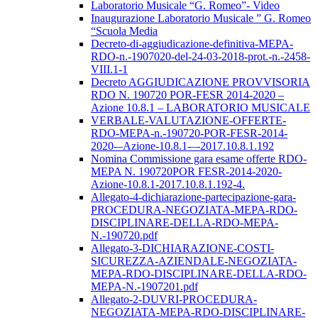
Laboratorio Musicale “G. Romeo”- Video
Inaugurazione Laboratorio Musicale ” G. Romeo
“Scuola Media
Decreto-di-aggiudicazione-definitiva-MEPA-
RDO-n.-1907020-del-24-03-2018-prot.-n.-2458-
VIII.1-1
Decreto AGGIUDICAZIONE PROVVISORIA
RDO N. 190720 POR-FESR 2014-2020 –
Azione 10.8.1 – LABORATORIO MUSICALE
VERBALE-VALUTAZIONE-OFFERTE-
RDO-MEPA-n.-190720-POR-FESR-2014-
2020-–Azione-10.8.1-–-2017.10.8.1.192
Nomina Commissione gara esame offerte RDO-
MEPA N. 190720POR FESR-2014-2020-
Azione-10.8.1-2017.10.8.1.192-4.
Allegato-4-dichiarazione-partecipazione-gara-
PROCEDURA-NEGOZIATA-MEPA-RDO-
DISCIPLINARE-DELLA-RDO-MEPA-
N.-190720.pdf
Allegato-3-DICHIARAZIONE-COSTI-
SICUREZZA-AZIENDALE-NEGOZIATA-
MEPA-RDO-DISCIPLINARE-DELLA-RDO-
MEPA-N.-1907201.pdf
Allegato-2-DUVRI-PROCEDURA-
NEGOZIATA-MEPA-RDO-DISCIPLINARE-