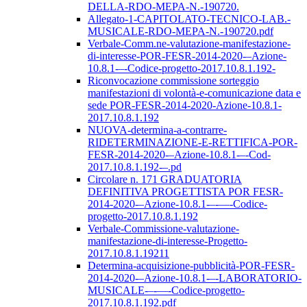
DELLA-RDO-MEPA-N.-190720.
Allegato-1-CAPITOLATO-TECNICO-LAB.-
MUSICALE-RDO-MEPA-N.-190720.pdf
Verbale-Comm.ne-valutazione-manifestazione-
di-interesse-POR-FESR-2014-2020-–Azione-
10.8.1-–-Codice-progetto-2017.10.8.1.192-
Riconvocazione commissione sorteggio
manifestazioni di volontà-e-comunicazione data e
sede POR-FESR-2014-2020-Azione-10.8.1-
2017.10.8.1.192
NUOVA-determina-a-contrarre-
RIDETERMINAZIONE-E-RETTIFICA-POR-
FESR-2014-2020-–Azione-10.8.1-–-Cod-
2017.10.8.1.192-–.pd
Circolare n. 171 GRADUATORIA
DEFINITIVA PROGETTISTA POR FESR-
2014-2020-–Azione-10.8.1-–-––-Codice-
progetto-2017.10.8.1.192
Verbale-Commissione-valutazione-
manifestazione-di-interesse-Progetto-
2017.10.8.1.19211
Determina-acquisizione-pubblicità-POR-FESR-
2014-2020-–Azione-10.8.1-–-LABORATORIO-
MUSICALE-–-––-Codice-progetto-
2017.10.8.1.192.pdf