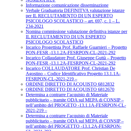
Informazione comunicazione disseminazione
Verbale Graduatoria DEFINITVA valutazione istanze
per IL RECLUTAMENTO DI UN ESPERTO
PSICOLOGO SCOLASTICO – art. 697, c. 1 – L.
234-2021
Nomina commissione valutazione definitiva istanze per
IL RECLUTAMENTO DI UN ESPERTO
PSICOLOGO SCOLASTICO
Incarico Progettista Prof. Raffaele Guarnieri – Progetto
PON-FESR -13.1.2A-FESRPON-CL-2021-292
Incarico Collaudatore Prof. Giuseppe Guttà – Progetto
PON-FESR -13.1.2A-FESRPON-CL-2021-292
Incarico COLLAUDATORE Prof. Christian De
Agostino – Codice Identificativo Progetto 13.1.1A-
FESRPON-CL-2021-219 –
ORDINE DIRETTO DI ACQUISTO 6812832
ORDINE DIRETTO DI ACQUISTO 6812670
Determina a contrarre l’acquisto di Materiale
pubblicitario – tramite ODA sul MEPA di CONSIP –
nell’ambito del PROGETO -13.1.1A-FESRPON-CL-
2021-219 –
Determina a contrarre l’acquisto di Materiale
pubblicitario – tramite ODA sul MEPA di CONSIP –
nell’ambito del PROGETTO -13.1.2A-FESRPON-