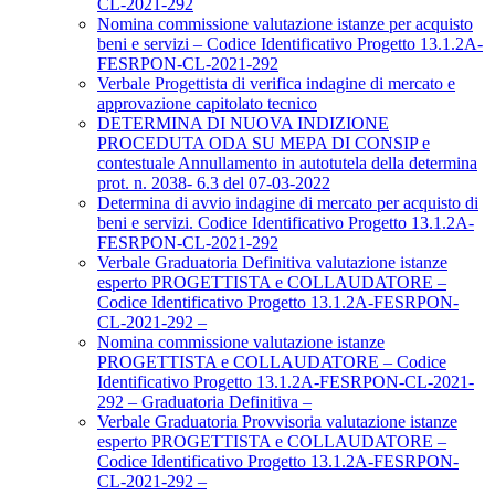
CL-2021-292
Nomina commissione valutazione istanze per acquisto
beni e servizi – Codice Identificativo Progetto 13.1.2A-
FESRPON-CL-2021-292
Verbale Progettista di verifica indagine di mercato e
approvazione capitolato tecnico
DETERMINA DI NUOVA INDIZIONE
PROCEDUTA ODA SU MEPA DI CONSIP e
contestuale Annullamento in autotutela della determina
prot. n. 2038- 6.3 del 07-03-2022
Determina di avvio indagine di mercato per acquisto di
beni e servizi. Codice Identificativo Progetto 13.1.2A-
FESRPON-CL-2021-292
Verbale Graduatoria Definitiva valutazione istanze
esperto PROGETTISTA e COLLAUDATORE –
Codice Identificativo Progetto 13.1.2A-FESRPON-
CL-2021-292 –
Nomina commissione valutazione istanze
PROGETTISTA e COLLAUDATORE – Codice
Identificativo Progetto 13.1.2A-FESRPON-CL-2021-
292 – Graduatoria Definitiva –
Verbale Graduatoria Provvisoria valutazione istanze
esperto PROGETTISTA e COLLAUDATORE –
Codice Identificativo Progetto 13.1.2A-FESRPON-
CL-2021-292 –