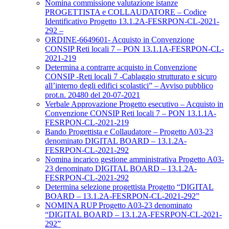
Nomina commissione valutazione istanze
PROGETTISTA e COLLAUDATORE – Codice
Identificativo Progetto 13.1.2A-FESRPON-CL-2021-
292 –
ORDINE-6649601- Acquisto in Convenzione
CONSIP Reti locali 7 – PON 13.1.1A-FESRPON-CL-
2021-219
Determina a contrarre acquisto in Convenzione
CONSIP -Reti locali 7 -Cablaggio strutturato e sicuro
all’interno degli edifici scolastici” – Avviso pubblico
prot.n. 20480 del 20-07-2021
Verbale Approvazione Progetto esecutivo – Acquisto in
Convenzione CONSIP Reti locali 7 – PON 13.1.1A-
FESRPON-CL-2021-219
Bando Progettista e Collaudatore – Progetto A03-23
denominato DIGITAL BOARD – 13.1.2A-
FESRPON-CL-2021-292
Nomina incarico gestione amministrativa Progetto A03-
23 denominato DIGITAL BOARD – 13.1.2A-
FESRPON-CL-2021-292
Determina selezione progettista Progetto “DIGITAL
BOARD – 13.1.2A-FESRPON-CL-2021-292”
NOMINA RUP Progetto A03-23 denominato
“DIGITAL BOARD – 13.1.2A-FESRPON-CL-2021-
292”