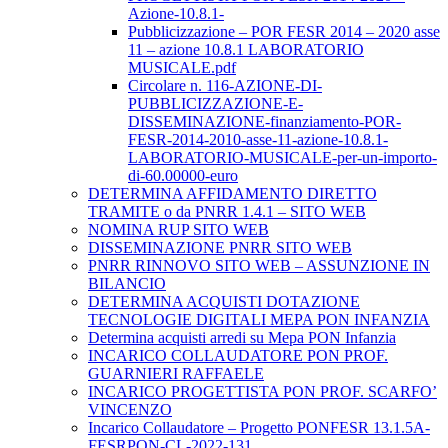
Azione-10.8.1-
Pubblicizzazione – POR FESR 2014 – 2020 asse
11 – azione 10.8.1 LABORATORIO
MUSICALE.pdf
Circolare n. 116-AZIONE-DI-
PUBBLICIZZAZIONE-E-
DISSEMINAZIONE-finanziamento-POR-
FESR-2014-2010-asse-11-azione-10.8.1-
LABORATORIO-MUSICALE-per-un-importo-
di-60.00000-euro
DETERMINA AFFIDAMENTO DIRETTO
TRAMITE o da PNRR 1.4.1 – SITO WEB
NOMINA RUP SITO WEB
DISSEMINAZIONE PNRR SITO WEB
PNRR RINNOVO SITO WEB – ASSUNZIONE IN
BILANCIO
DETERMINA ACQUISTI DOTAZIONE
TECNOLOGIE DIGITALI MEPA PON INFANZIA
Determina acquisti arredi su Mepa PON Infanzia
INCARICO COLLAUDATORE PON PROF.
GUARNIERI RAFFAELE
INCARICO PROGETTISTA PON PROF. SCARFO’
VINCENZO
Incarico Collaudatore – Progetto PONFESR 13.1.5A-
FESRPON-CL-2022-131