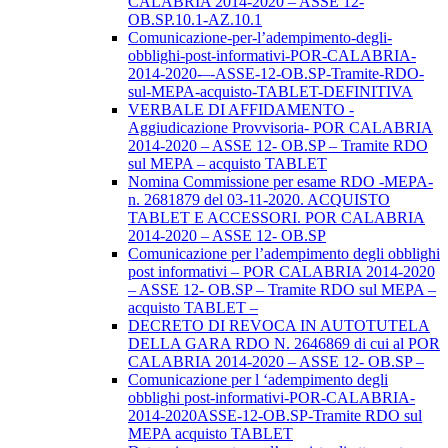
CALABRIA 2014-2020 – ASSE 12-
OB.SP.10.1-AZ.10.1
Comunicazione-per-l’adempimento-degli-
obblighi-post-informativi-POR-CALABRIA-
2014-2020-–-ASSE-12-OB.SP-Tramite-RDO-
sul-MEPA-acquisto-TABLET-DEFINITIVA
VERBALE DI AFFIDAMENTO -
Aggiudicazione Provvisoria- POR CALABRIA
2014-2020 – ASSE 12- OB.SP – Tramite RDO
sul MEPA – acquisto TABLET
Nomina Commissione per esame RDO -MEPA-
n. 2681879 del 03-11-2020. ACQUISTO
TABLET E ACCESSORI. POR CALABRIA
2014-2020 – ASSE 12- OB.SP
Comunicazione per l’adempimento degli obblighi
post informativi – POR CALABRIA 2014-2020
– ASSE 12- OB.SP – Tramite RDO sul MEPA –
acquisto TABLET –
DECRETO DI REVOCA IN AUTOTUTELA
DELLA GARA RDO N. 2646869 di cui al POR
CALABRIA 2014-2020 – ASSE 12- OB.SP –
Comunicazione per l ‘adempimento degli
obblighi post-informativi-POR-CALABRIA-
2014-2020ASSE-12-OB.SP-Tramite RDO sul
MEPA acquisto TABLET