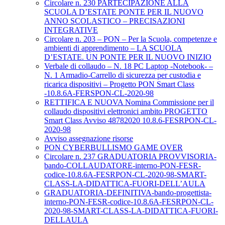
Circolare n. 230 PARTECIPAZIONE ALLA
SCUOLA D’ESTATE PONTE PER IL NUOVO
ANNO SCOLASTICO – PRECISAZIONI
INTEGRATIVE
Circolare n. 203 – PON – Per la Scuola, competenze e
ambienti di apprendimento – LA SCUOLA
D’ESTATE. UN PONTE PER IL NUOVO INIZIO
Verbale di collaudo – N. 18 PC Laptop -Notebook- –
N. 1 Armadio-Carrello di sicurezza per custodia e
ricarica dispositivi – Progetto PON Smart Class
-10.8.6A-FERSPON-CL-2020-98
RETTIFICA E NUOVA Nomina Commissione per il
collaudo dispositivi elettronici ambito PROGETTO
Smart Class Avviso 48782020 10.8.6-FESRPON-CL-
2020-98
Avviso assegnazione risorse
PON CYBERBULLISMO GAME OVER
Circolare n. 237 GRADUATORIA PROVVISORIA-
bando-COLLAUDATORE-interno-PON-FESR-
codice-10.8.6A-FESRPON-CL-2020-98-SMART-
CLASS-LA-DIDATTICA-FUORI-DELL’AULA
GRADUATORIA-DEFINITIVA-bando-progettista-
interno-PON-FESR-codice-10.8.6A-FESRPON-CL-
2020-98-SMART-CLASS-LA-DIDATTICA-FUORI-
DELLAULA