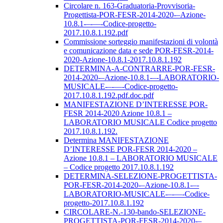
Circolare n. 163-Graduatoria-Provvisoria-
Progettista-POR-FESR-2014-2020-–Azione-
10.8.1-–-––-Codice-progetto-
2017.10.8.1.192.pdf
Commissione sorteggio manifestazioni di volontà
e comunicazione data e sede POR-FESR-2014-
2020-Azione-10.8.1-2017.10.8.1.192
DETERMINA-A-CONTRARRE-POR-FESR-
2014-2020-–Azione-10.8.1-–-LABORATORIO-
MUSICALE-–-––-Codice-progetto-
2017.10.8.1.192.pdf.doc.pdf
MANIFESTAZIONE D’INTERESSE POR-
FESR 2014-2020 Azione 10.8.1 –
LABORATORIO MUSICALE Codice progetto
2017.10.8.1.192.
Determina MANIFESTAZIONE
D’INTERESSE POR-FESR 2014-2020 –
Azione 10.8.1 – LABORATORIO MUSICALE
– Codice progetto 2017.10.8.1.192
DETERMINA-SELEZIONE-PROGETTISTA-
POR-FESR-2014-2020-–Azione-10.8.1-–-
LABORATORIO-MUSICALE-–-––-Codice-
progetto-2017.10.8.1.192
CIRCOLARE-N.-130-bando-SELEZIONE-
PROGETTISTA-POR-FESR-2014-2020-–