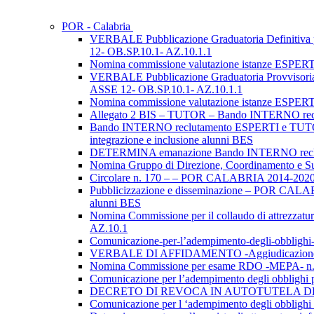
POR - Calabria
VERBALE Pubblicazione Graduatoria Definit
12- OB.SP.10.1- AZ.10.1.1
Nomina commissione valutazione istanze ESP
VERBALE Pubblicazione Graduatoria Provvis
ASSE 12- OB.SP.10.1- AZ.10.1.1
Nomina commissione valutazione istanze ESP
Allegato 2 BIS – TUTOR – Bando INTERNO re
Bando INTERNO reclutamento ESPERTI e TUTOR
integrazione e inclusione alunni BES
DETERMINA emanazione Bando INTERNO rec
Nomina Gruppo di Direzione, Coordinamento 
Circolare n. 170 – – POR CALABRIA 2014-2020 A
Pubblicizzazione e disseminazione – POR CALAB
alunni BES
Nomina Commissione per il collaudo di attrezza
AZ.10.1
Comunicazione-per-l’adempimento-degli-obbl
VERBALE DI AFFIDAMENTO -Aggiudicazione P
Nomina Commissione per esame RDO -MEPA- 
Comunicazione per l’adempimento degli obblig
DECRETO DI REVOCA IN AUTOTUTELA DELLA 
Comunicazione per l ‘adempimento degli obbl