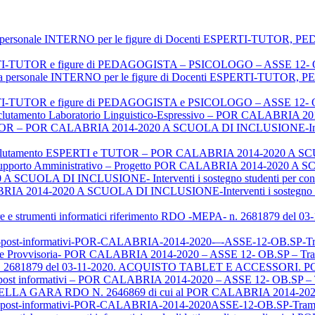
iva personale INTERNO per le figure di Docenti ESPERTI-TU
ERTI-TUTOR e figure di PEDAGOGISTA – PSICOLOGO – ASSE 12- O
oria personale INTERNO per le figure di Docenti ESPERTI-TU
ERTI-TUTOR e figure di PEDAGOGISTA e PSICOLOGO – ASSE 12- O
clutamento Laboratorio Linguistico-Espressivo – POR CALABRI
 – POR CALABRIA 2014-2020 A SCUOLA DI INCLUSIONE-Interventi 
lutamento ESPERTI e TUTOR – POR CALABRIA 2014-2020 A 
e Supporto Amministrativo – Progetto POR CALABRIA 2014-2020
 SCUOLA DI INCLUSIONE- Interventi i sostegno studenti per contras
RIA 2014-2020 A SCUOLA DI INCLUSIONE-Interventi i sostegno studen
ture e strumenti informatici riferimento RDO -MEPA- n. 2681879 d
ighi-post-informativi-POR-CALABRIA-2014-2020-–-ASSE-12-OB.S
rovvisoria- POR CALABRIA 2014-2020 – ASSE 12- OB.SP – Tra
n. 2681879 del 03-11-2020. ACQUISTO TABLET E ACCESSORI. 
hi post informativi – POR CALABRIA 2014-2020 – ASSE 12- OB.SP 
GARA RDO N. 2646869 di cui al POR CALABRIA 2014-2020 
ighi post-informativi-POR-CALABRIA-2014-2020ASSE-12-OB.SP-Tr