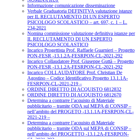
Informazione comunicazione disseminazione
Verbale Graduatoria DEFINITVA valutazione istanze
per IL RECLUTAMENTO DI UN ESPERTO
PSICOLOGO SCOLASTICO – art. 697, c. 1 – L.
234-2021
Nomina commissione valutazione definitiva istanze per
IL RECLUTAMENTO DI UN ESPERTO
PSICOLOGO SCOLASTICO
Incarico Progettista Prof. Raffaele Guarnieri – Progetto
PON-FESR -13.1.2A-FESRPON-CL-2021-292
Incarico Collaudatore Prof. Giuseppe Guttà – Progetto
PON-FESR -13.1.2A-FESRPON-CL-2021-292
Incarico COLLAUDATORE Prof. Christian De
Agostino – Codice Identificativo Progetto 13.1.1A-
FESRPON-CL-2021-219 –
ORDINE DIRETTO DI ACQUISTO 6812832
ORDINE DIRETTO DI ACQUISTO 6812670
Determina a contrarre l’acquisto di Materiale
pubblicitario – tramite ODA sul MEPA di CONSIP –
nell’ambito del PROGETO -13.1.1A-FESRPON-CL-
2021-219 –
Determina a contrarre l’acquisto di Materiale
pubblicitario – tramite ODA sul MEPA di CONSIP –
nell’ambito del PROGETTO -13.1.2A-FESRPON-