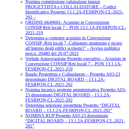
Nomina commissione valutazione istanze
PROGETTISTA e COLLAUDATORE – Codice
Identificativo Progetto 13.1.2A-FESRPON-CL-2021-
292 –
ORDINE-6649601- Acquisto in Convenzione
CONSIP Reti locali 7 – PON 13.1.1A-FESRPON-CL-
2021-219
Determina a contrarre acquisto in Convenzione
CONSIP -Reti locali 7 -Cablaggio strutturato e sicuro
all’interno degli edifici scolastici” – Avviso pubblico
prot.n. 20480 del 20-07-2021
Verbale Approvazione Progetto esecutivo – Acquisto in
Convenzione CONSIP Reti locali 7 – PON 13.1.1A-
FESRPON-CL-2021-219
Bando Progettista e Collaudatore – Progetto A03-23
denominato DIGITAL BOARD – 13.1.2A-
FESRPON-CL-2021-292
Nomina incarico gestione amministrativa Progetto A03-
23 denominato DIGITAL BOARD – 13.1.2A-
FESRPON-CL-2021-292
Determina selezione progettista Progetto “DIGITAL
BOARD – 13.1.2A-FESRPON-CL-2021-292”
NOMINA RUP Progetto A03-23 denominato
“DIGITAL BOARD – 13.1.2A-FESRPON-CL-2021-
292”