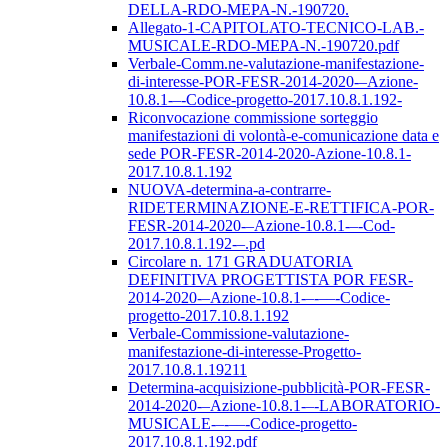
DELLA-RDO-MEPA-N.-190720.
Allegato-1-CAPITOLATO-TECNICO-LAB.-
MUSICALE-RDO-MEPA-N.-190720.pdf
Verbale-Comm.ne-valutazione-manifestazione-
di-interesse-POR-FESR-2014-2020-–Azione-
10.8.1-–-Codice-progetto-2017.10.8.1.192-
Riconvocazione commissione sorteggio
manifestazioni di volontà-e-comunicazione data e
sede POR-FESR-2014-2020-Azione-10.8.1-
2017.10.8.1.192
NUOVA-determina-a-contrarre-
RIDETERMINAZIONE-E-RETTIFICA-POR-
FESR-2014-2020-–Azione-10.8.1-–-Cod-
2017.10.8.1.192-–.pd
Circolare n. 171 GRADUATORIA
DEFINITIVA PROGETTISTA POR FESR-
2014-2020-–Azione-10.8.1-–-––-Codice-
progetto-2017.10.8.1.192
Verbale-Commissione-valutazione-
manifestazione-di-interesse-Progetto-
2017.10.8.1.19211
Determina-acquisizione-pubblicità-POR-FESR-
2014-2020-–Azione-10.8.1-–-LABORATORIO-
MUSICALE-–-––-Codice-progetto-
2017.10.8.1.192.pdf