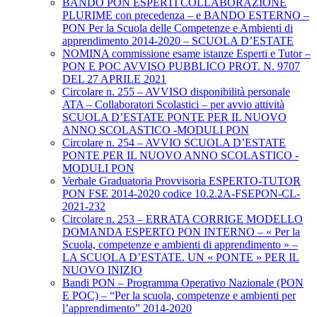
BANDO PON ESPERTI COLLABORAZIONE
PLURIME con precedenza – e BANDO ESTERNO –
PON Per la Scuola delle Competenze e Ambienti di
apprendimento 2014-2020 – SCUOLA D’ESTATE
NOMINA commissione esame istanze Esperti e Tutor –
PON E POC AVVISO PUBBLICO PROT. N. 9707
DEL 27 APRILE 2021
Circolare n. 255 – AVVISO disponibilità personale
ATA – Collaboratori Scolastici – per avvio attività
SCUOLA D’ESTATE PONTE PER IL NUOVO
ANNO SCOLASTICO -MODULI PON
Circolare n. 254 – AVVIO SCUOLA D’ESTATE
PONTE PER IL NUOVO ANNO SCOLASTICO -
MODULI PON
Verbale Graduatoria Provvisoria ESPERTO-TUTOR
PON FSE 2014-2020 codice 10.2.2A-FSEPON-CL-
2021-232
Circolare n. 253 – ERRATA CORRIGE MODELLO
DOMANDA ESPERTO PON INTERNO – « Per la
Scuola, competenze e ambienti di apprendimento » –
LA SCUOLA D’ESTATE. UN « PONTE » PER IL
NUOVO INIZIO
Bandi PON – Programma Operativo Nazionale (PON
E POC) – “Per la scuola, competenze e ambienti per
l’apprendimento” 2014-2020