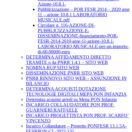
Azione-10.8.1-
Pubblicizzazione – POR FESR 2014 – 2020 asse
11 – azione 10.8.1 LABORATORIO
MUSICALE.pdf
Circolare n. 116-AZIONE-DI-
PUBBLICIZZAZIONE-E-
DISSEMINAZIONE-finanziamento-POR-
FESR-2014-2010-asse-11-azione-10.8.1-
LABORATORIO-MUSICALE-per-un-importo-
di-60.00000-euro
DETERMINA AFFIDAMENTO DIRETTO
TRAMITE o da PNRR 1.4.1 – SITO WEB
NOMINA RUP SITO WEB
DISSEMINAZIONE PNRR SITO WEB
PNRR RINNOVO SITO WEB – ASSUNZIONE IN
BILANCIO
DETERMINA ACQUISTI DOTAZIONE
TECNOLOGIE DIGITALI MEPA PON INFANZIA
Determina acquisti arredi su Mepa PON Infanzia
INCARICO COLLAUDATORE PON PROF.
GUARNIERI RAFFAELE
INCARICO PROGETTISTA PON PROF. SCARFO’
VINCENZO
Incarico Collaudatore – Progetto PONFESR 13.1.5A-
FESRPON-CL-2022-131