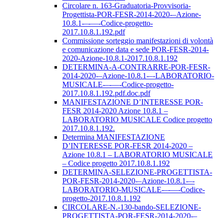
Circolare n. 163-Graduatoria-Provvisoria-
Progettista-POR-FESR-2014-2020-–Azione-
10.8.1-–-––-Codice-progetto-
2017.10.8.1.192.pdf
Commissione sorteggio manifestazioni di volontà
e comunicazione data e sede POR-FESR-2014-
2020-Azione-10.8.1-2017.10.8.1.192
DETERMINA-A-CONTRARRE-POR-FESR-
2014-2020-–Azione-10.8.1-–-LABORATORIO-
MUSICALE-–-––-Codice-progetto-
2017.10.8.1.192.pdf.doc.pdf
MANIFESTAZIONE D’INTERESSE POR-
FESR 2014-2020 Azione 10.8.1 –
LABORATORIO MUSICALE Codice progetto
2017.10.8.1.192.
Determina MANIFESTAZIONE
D’INTERESSE POR-FESR 2014-2020 –
Azione 10.8.1 – LABORATORIO MUSICALE
– Codice progetto 2017.10.8.1.192
DETERMINA-SELEZIONE-PROGETTISTA-
POR-FESR-2014-2020-–Azione-10.8.1-–-
LABORATORIO-MUSICALE-–-––-Codice-
progetto-2017.10.8.1.192
CIRCOLARE-N.-130-bando-SELEZIONE-
PROGETTISTA-POR-FESR-2014-2020-–