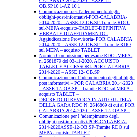
CALABRIA 2014-2020 – ASSE 12-
OB.SP.10.1-AZ.10.1
Comunicazione-per-l’adempimento-degli-
obblighi-post-informativi-POR-CALABRIA-
2014-2020-–-ASSE-12-OB.SP-Tramite-RDO-
sul-MEPA-acquisto-TABLET-DEFINITIVA
VERBALE DI AFFIDAMENTO -
Aggiudicazione Provvisoria- POR CALABRIA
2014-2020 – ASSE 12- OB.SP – Tramite RDO
sul MEPA – acquisto TABLET
Nomina Commissione per esame RDO -MEPA-
n. 2681879 del 03-11-2020. ACQUISTO
TABLET E ACCESSORI. POR CALABRIA
2014-2020 – ASSE 12- OB.SP
Comunicazione per l’adempimento degli obblighi
post informativi – POR CALABRIA 2014-2020
– ASSE 12- OB.SP – Tramite RDO sul MEPA –
acquisto TABLET –
DECRETO DI REVOCA IN AUTOTUTELA
DELLA GARA RDO N. 2646869 di cui al POR
CALABRIA 2014-2020 – ASSE 12- OB.SP –
Comunicazione per l ‘adempimento degli
obblighi post-informativi-POR-CALABRIA-
2014-2020ASSE-12-OB.SP-Tramite RDO sul
MEPA acquisto TABLET