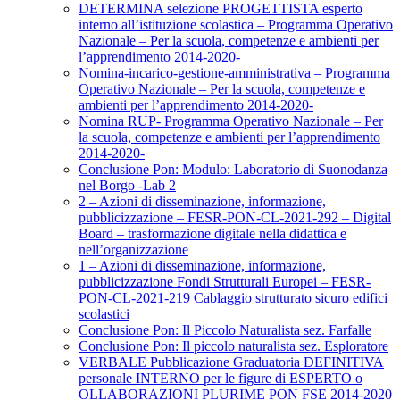
DETERMINA selezione PROGETTISTA esperto
interno all’istituzione scolastica – Programma Operativo
Nazionale – Per la scuola, competenze e ambienti per
l’apprendimento 2014-2020-
Nomina-incarico-gestione-amministrativa – Programma
Operativo Nazionale – Per la scuola, competenze e
ambienti per l’apprendimento 2014-2020-
Nomina RUP- Programma Operativo Nazionale – Per
la scuola, competenze e ambienti per l’apprendimento
2014-2020-
Conclusione Pon: Modulo: Laboratorio di Suonodanza
nel Borgo -Lab 2
2 – Azioni di disseminazione, informazione,
pubblicizzazione – FESR-PON-CL-2021-292 – Digital
Board – trasformazione digitale nella didattica e
nell’organizzazione
1 – Azioni di disseminazione, informazione,
pubblicizzazione Fondi Strutturali Europei – FESR-
PON-CL-2021-219 Cablaggio strutturato sicuro edifici
scolastici
Conclusione Pon: Il Piccolo Naturalista sez. Farfalle
Conclusione Pon: Il piccolo naturalista sez. Esploratore
VERBALE Pubblicazione Graduatoria DEFINITIVA
personale INTERNO per le figure di ESPERTO o
OLLABORAZIONI PLURIME PON FSE 2014-2020