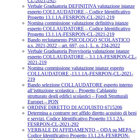
CL-2021-292-
Verbale Graduatoria DEFINITIVA valutazione istanze
esperto COLLAUDATORE – Codice Identificativo
Progetto 13.1.1A-FESRPON-CL-2021-219
Nomina commissione valutazione definitiva istanze
esperto COLLAUDATORE – Codice Identificativo
Progetto 13.1.1A-FESRPON-CL-2021-219
Bando reclutamento PSICOLOGO SCOLASTICO
a.s. 2021-2022 – art. 697, co.1, L. n. 234-2022
Verbale Graduatoria Provvisoria valutazione istanze
esperto COLLAUDATORE – 3.1.1A-FESRPON-CL-
2021-219
Nomina commissione valutazione istanze esperto
COLLAUDATORE -13.1.1A-FESRPON-CL-2021-
219
Bando selezione COLLAUDATORE esperto interno
all’istituzione scolastica – Progetto Cablaggio
strutturato degli edifici scolastici – Fondi Strutturali
Europei – PON
ORDINE DIRETTO DI ACQUISTO 6715206
Determina a contrarre per affido diretto acquisto di beni
e servizi. Codice Identificativo Progetto 13.1.2A-
FESRPON-CL-2021-292
VERBALE DI AFFIDAMENTO – ODA su MEPA –
Codice Identificativo Progetto 13.1.2A-FESRPON-