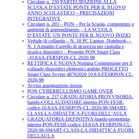
Circolare n. 230 PARTECIPAZIONE ALLA
SCUOLA D’ESTATE PONTE PER IL NUOVO
ANNO SCOLASTICO – PRECISAZIONI
INTEGRATIVE
Circolare n. 203 – PON – Per la Scuola, competenze e
ambienti di apprendimento – LA SCUOLA
D’ESTATE. UN PONTE PER IL NUOVO INIZIO
Verbale di collaudo – N. 18 PC Laptop -Notebook- –
N. 1 Armadio-Carrello di sicurezza per custodia e
ricarica dispositivi – Progetto PON Smart Class
-10.8.6A-FERSPON-CL-2020-98
RETTIFICA E NUOVA Nomina Commissione per il
collaudo dispositivi elettronici ambito PROGETTO
Smart Class Avviso 48782020 10.8.6-FESRPON-CL-
2020-98
Avviso assegnazione risorse
PON CYBERBULLISMO GAME OVER
Circolare n. 237 GRADUATORIA PROVVISORIA-
bando-COLLAUDATORE-interno-PON-FESR-
codice-10.8.6A-FESRPON-CL-2020-98-SMART-
CLASS-LA-DIDATTICA-FUORI-DELL’AULA
GRADUATORIA-DEFINITIVA-bando-progettista-
interno-PON-FESR-codice-10.8.6A-FESRPON-CL-
2020-98-SMART-CLASS-LA-DIDATTICA-FUORI-
DELLAULA