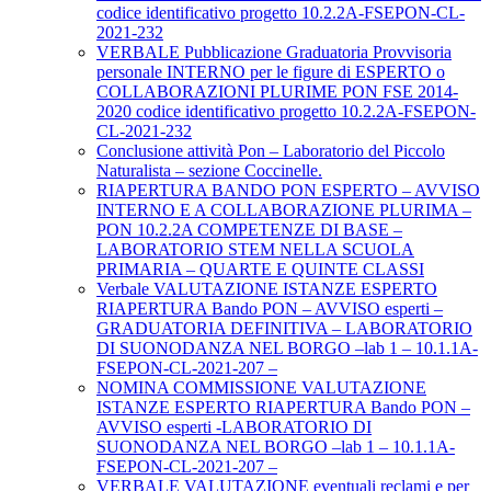
codice identificativo progetto 10.2.2A-FSEPON-CL-
2021-232
VERBALE Pubblicazione Graduatoria Provvisoria
personale INTERNO per le figure di ESPERTO o
COLLABORAZIONI PLURIME PON FSE 2014-
2020 codice identificativo progetto 10.2.2A-FSEPON-
CL-2021-232
Conclusione attività Pon – Laboratorio del Piccolo
Naturalista – sezione Coccinelle.
RIAPERTURA BANDO PON ESPERTO – AVVISO
INTERNO E A COLLABORAZIONE PLURIMA –
PON 10.2.2A COMPETENZE DI BASE –
LABORATORIO STEM NELLA SCUOLA
PRIMARIA – QUARTE E QUINTE CLASSI
Verbale VALUTAZIONE ISTANZE ESPERTO
RIAPERTURA Bando PON – AVVISO esperti –
GRADUATORIA DEFINITIVA – LABORATORIO
DI SUONODANZA NEL BORGO –lab 1 – 10.1.1A-
FSEPON-CL-2021-207 –
NOMINA COMMISSIONE VALUTAZIONE
ISTANZE ESPERTO RIAPERTURA Bando PON –
AVVISO esperti -LABORATORIO DI
SUONODANZA NEL BORGO –lab 1 – 10.1.1A-
FSEPON-CL-2021-207 –
VERBALE VALUTAZIONE eventuali reclami e per