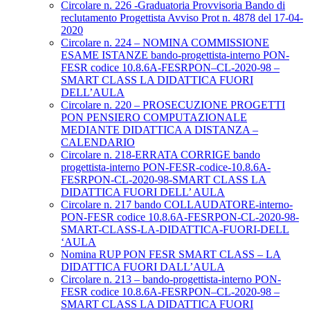
Circolare n. 226 -Graduatoria Provvisoria Bando di
reclutamento Progettista Avviso Prot n. 4878 del 17-04-
2020
Circolare n. 224 – NOMINA COMMISSIONE
ESAME ISTANZE bando-progettista-interno PON-
FESR codice 10.8.6A-FESRPON–CL-2020-98 –
SMART CLASS LA DIDATTICA FUORI
DELL’AULA
Circolare n. 220 – PROSECUZIONE PROGETTI
PON PENSIERO COMPUTAZIONALE
MEDIANTE DIDATTICA A DISTANZA –
CALENDARIO
Circolare n. 218-ERRATA CORRIGE bando
progettista-interno PON-FESR-codice-10.8.6A-
FESRPON-CL-2020-98-SMART CLASS LA
DIDATTICA FUORI DELL’ AULA
Circolare n. 217 bando COLLAUDATORE-interno-
PON-FESR codice 10.8.6A-FESRPON-CL-2020-98-
SMART-CLASS-LA-DIDATTICA-FUORI-DELL
‘AULA
Nomina RUP PON FESR SMART CLASS – LA
DIDATTICA FUORI DALL’AULA
Circolare n. 213 – bando-progettista-interno PON-
FESR codice 10.8.6A-FESRPON–CL-2020-98 –
SMART CLASS LA DIDATTICA FUORI