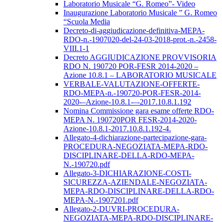
Laboratorio Musicale “G. Romeo”- Video
Inaugurazione Laboratorio Musicale ” G. Romeo
“Scuola Media
Decreto-di-aggiudicazione-definitiva-MEPA-
RDO-n.-1907020-del-24-03-2018-prot.-n.-2458-
VIII.1-1
Decreto AGGIUDICAZIONE PROVVISORIA
RDO N. 190720 POR-FESR 2014-2020 –
Azione 10.8.1 – LABORATORIO MUSICALE
VERBALE-VALUTAZIONE-OFFERTE-
RDO-MEPA-n.-190720-POR-FESR-2014-
2020-–Azione-10.8.1-–-2017.10.8.1.192
Nomina Commissione gara esame offerte RDO-
MEPA N. 190720POR FESR-2014-2020-
Azione-10.8.1-2017.10.8.1.192-4.
Allegato-4-dichiarazione-partecipazione-gara-
PROCEDURA-NEGOZIATA-MEPA-RDO-
DISCIPLINARE-DELLA-RDO-MEPA-
N.-190720.pdf
Allegato-3-DICHIARAZIONE-COSTI-
SICUREZZA-AZIENDALE-NEGOZIATA-
MEPA-RDO-DISCIPLINARE-DELLA-RDO-
MEPA-N.-1907201.pdf
Allegato-2-DUVRI-PROCEDURA-
NEGOZIATA-MEPA-RDO-DISCIPLINARE-