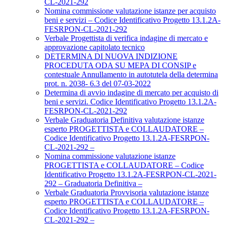
CL-2021-292
Nomina commissione valutazione istanze per acquisto
beni e servizi – Codice Identificativo Progetto 13.1.2A-
FESRPON-CL-2021-292
Verbale Progettista di verifica indagine di mercato e
approvazione capitolato tecnico
DETERMINA DI NUOVA INDIZIONE
PROCEDUTA ODA SU MEPA DI CONSIP e
contestuale Annullamento in autotutela della determina
prot. n. 2038- 6.3 del 07-03-2022
Determina di avvio indagine di mercato per acquisto di
beni e servizi. Codice Identificativo Progetto 13.1.2A-
FESRPON-CL-2021-292
Verbale Graduatoria Definitiva valutazione istanze
esperto PROGETTISTA e COLLAUDATORE –
Codice Identificativo Progetto 13.1.2A-FESRPON-
CL-2021-292 –
Nomina commissione valutazione istanze
PROGETTISTA e COLLAUDATORE – Codice
Identificativo Progetto 13.1.2A-FESRPON-CL-2021-
292 – Graduatoria Definitiva –
Verbale Graduatoria Provvisoria valutazione istanze
esperto PROGETTISTA e COLLAUDATORE –
Codice Identificativo Progetto 13.1.2A-FESRPON-
CL-2021-292 –