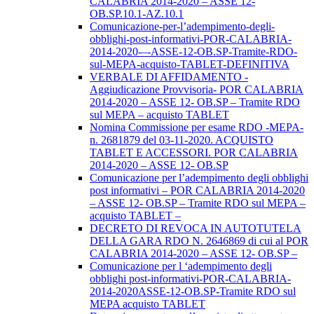
CALABRIA 2014-2020 – ASSE 12-
OB.SP.10.1-AZ.10.1
Comunicazione-per-l’adempimento-degli-
obblighi-post-informativi-POR-CALABRIA-
2014-2020-–-ASSE-12-OB.SP-Tramite-RDO-
sul-MEPA-acquisto-TABLET-DEFINITIVA
VERBALE DI AFFIDAMENTO -
Aggiudicazione Provvisoria- POR CALABRIA
2014-2020 – ASSE 12- OB.SP – Tramite RDO
sul MEPA – acquisto TABLET
Nomina Commissione per esame RDO -MEPA-
n. 2681879 del 03-11-2020. ACQUISTO
TABLET E ACCESSORI. POR CALABRIA
2014-2020 – ASSE 12- OB.SP
Comunicazione per l’adempimento degli obblighi
post informativi – POR CALABRIA 2014-2020
– ASSE 12- OB.SP – Tramite RDO sul MEPA –
acquisto TABLET –
DECRETO DI REVOCA IN AUTOTUTELA
DELLA GARA RDO N. 2646869 di cui al POR
CALABRIA 2014-2020 – ASSE 12- OB.SP –
Comunicazione per l ‘adempimento degli
obblighi post-informativi-POR-CALABRIA-
2014-2020ASSE-12-OB.SP-Tramite RDO sul
MEPA acquisto TABLET