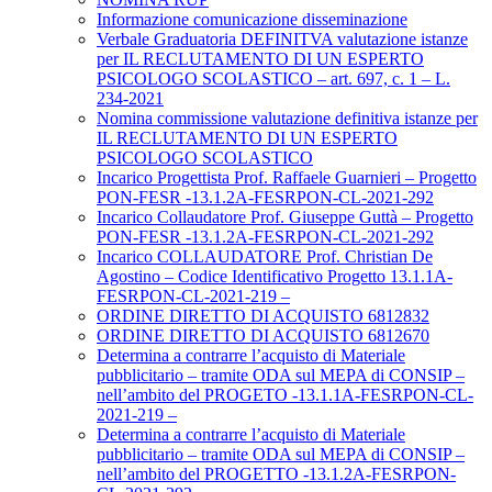
Informazione comunicazione disseminazione
Verbale Graduatoria DEFINITVA valutazione istanze
per IL RECLUTAMENTO DI UN ESPERTO
PSICOLOGO SCOLASTICO – art. 697, c. 1 – L.
234-2021
Nomina commissione valutazione definitiva istanze per
IL RECLUTAMENTO DI UN ESPERTO
PSICOLOGO SCOLASTICO
Incarico Progettista Prof. Raffaele Guarnieri – Progetto
PON-FESR -13.1.2A-FESRPON-CL-2021-292
Incarico Collaudatore Prof. Giuseppe Guttà – Progetto
PON-FESR -13.1.2A-FESRPON-CL-2021-292
Incarico COLLAUDATORE Prof. Christian De
Agostino – Codice Identificativo Progetto 13.1.1A-
FESRPON-CL-2021-219 –
ORDINE DIRETTO DI ACQUISTO 6812832
ORDINE DIRETTO DI ACQUISTO 6812670
Determina a contrarre l’acquisto di Materiale
pubblicitario – tramite ODA sul MEPA di CONSIP –
nell’ambito del PROGETO -13.1.1A-FESRPON-CL-
2021-219 –
Determina a contrarre l’acquisto di Materiale
pubblicitario – tramite ODA sul MEPA di CONSIP –
nell’ambito del PROGETTO -13.1.2A-FESRPON-