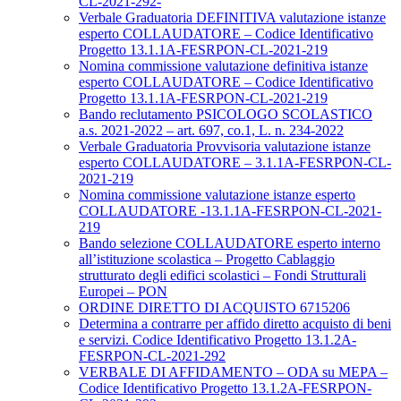
CL-2021-292-
Verbale Graduatoria DEFINITIVA valutazione istanze
esperto COLLAUDATORE – Codice Identificativo
Progetto 13.1.1A-FESRPON-CL-2021-219
Nomina commissione valutazione definitiva istanze
esperto COLLAUDATORE – Codice Identificativo
Progetto 13.1.1A-FESRPON-CL-2021-219
Bando reclutamento PSICOLOGO SCOLASTICO
a.s. 2021-2022 – art. 697, co.1, L. n. 234-2022
Verbale Graduatoria Provvisoria valutazione istanze
esperto COLLAUDATORE – 3.1.1A-FESRPON-CL-
2021-219
Nomina commissione valutazione istanze esperto
COLLAUDATORE -13.1.1A-FESRPON-CL-2021-
219
Bando selezione COLLAUDATORE esperto interno
all’istituzione scolastica – Progetto Cablaggio
strutturato degli edifici scolastici – Fondi Strutturali
Europei – PON
ORDINE DIRETTO DI ACQUISTO 6715206
Determina a contrarre per affido diretto acquisto di beni
e servizi. Codice Identificativo Progetto 13.1.2A-
FESRPON-CL-2021-292
VERBALE DI AFFIDAMENTO – ODA su MEPA –
Codice Identificativo Progetto 13.1.2A-FESRPON-