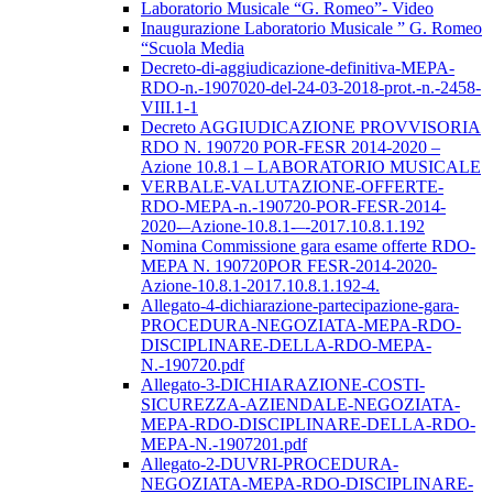
Laboratorio Musicale “G. Romeo”- Video
Inaugurazione Laboratorio Musicale ” G. Romeo
“Scuola Media
Decreto-di-aggiudicazione-definitiva-MEPA-
RDO-n.-1907020-del-24-03-2018-prot.-n.-2458-
VIII.1-1
Decreto AGGIUDICAZIONE PROVVISORIA
RDO N. 190720 POR-FESR 2014-2020 –
Azione 10.8.1 – LABORATORIO MUSICALE
VERBALE-VALUTAZIONE-OFFERTE-
RDO-MEPA-n.-190720-POR-FESR-2014-
2020-–Azione-10.8.1-–-2017.10.8.1.192
Nomina Commissione gara esame offerte RDO-
MEPA N. 190720POR FESR-2014-2020-
Azione-10.8.1-2017.10.8.1.192-4.
Allegato-4-dichiarazione-partecipazione-gara-
PROCEDURA-NEGOZIATA-MEPA-RDO-
DISCIPLINARE-DELLA-RDO-MEPA-
N.-190720.pdf
Allegato-3-DICHIARAZIONE-COSTI-
SICUREZZA-AZIENDALE-NEGOZIATA-
MEPA-RDO-DISCIPLINARE-DELLA-RDO-
MEPA-N.-1907201.pdf
Allegato-2-DUVRI-PROCEDURA-
NEGOZIATA-MEPA-RDO-DISCIPLINARE-