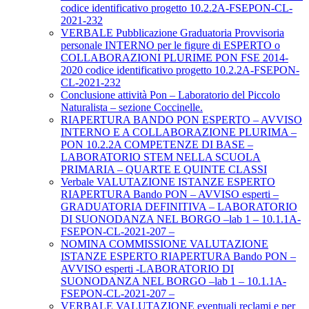
codice identificativo progetto 10.2.2A-FSEPON-CL-
2021-232
VERBALE Pubblicazione Graduatoria Provvisoria
personale INTERNO per le figure di ESPERTO o
COLLABORAZIONI PLURIME PON FSE 2014-
2020 codice identificativo progetto 10.2.2A-FSEPON-
CL-2021-232
Conclusione attività Pon – Laboratorio del Piccolo
Naturalista – sezione Coccinelle.
RIAPERTURA BANDO PON ESPERTO – AVVISO
INTERNO E A COLLABORAZIONE PLURIMA –
PON 10.2.2A COMPETENZE DI BASE –
LABORATORIO STEM NELLA SCUOLA
PRIMARIA – QUARTE E QUINTE CLASSI
Verbale VALUTAZIONE ISTANZE ESPERTO
RIAPERTURA Bando PON – AVVISO esperti –
GRADUATORIA DEFINITIVA – LABORATORIO
DI SUONODANZA NEL BORGO –lab 1 – 10.1.1A-
FSEPON-CL-2021-207 –
NOMINA COMMISSIONE VALUTAZIONE
ISTANZE ESPERTO RIAPERTURA Bando PON –
AVVISO esperti -LABORATORIO DI
SUONODANZA NEL BORGO –lab 1 – 10.1.1A-
FSEPON-CL-2021-207 –
VERBALE VALUTAZIONE eventuali reclami e per