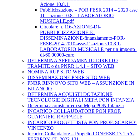
Azione-10.8.1-
Pubblicizzazione – POR FESR 2014 – 2020 asse
11 – azione 10.8.1 LABORATORIO
MUSICALE.pdf
Circolare n. 116-AZIONE-DI-
PUBBLICIZZAZIONE-E-
DISSEMINAZIONE-finanziamento-POR-
FESR-2014-2010-asse-11-azione-10.8.1-
LABORATORIO-MUSICALE-per-un-importo-
di-60.00000-euro
DETERMINA AFFIDAMENTO DIRETTO
TRAMITE o da PNRR 1.4.1 – SITO WEB
NOMINA RUP SITO WEB
DISSEMINAZIONE PNRR SITO WEB
PNRR RINNOVO SITO WEB – ASSUNZIONE IN
BILANCIO
DETERMINA ACQUISTI DOTAZIONE
TECNOLOGIE DIGITALI MEPA PON INFANZIA
Determina acquisti arredi su Mepa PON Infanzia
INCARICO COLLAUDATORE PON PROF.
GUARNIERI RAFFAELE
INCARICO PROGETTISTA PON PROF. SCARFO’
VINCENZO
Incarico Collaudatore – Progetto PONFESR 13.1.5A-
FESRPON-CL-2022-131