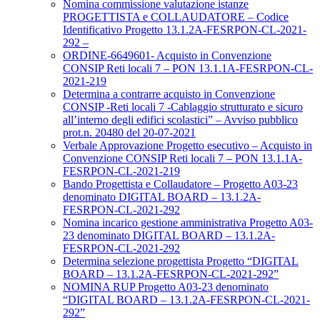
Nomina commissione valutazione istanze
PROGETTISTA e COLLAUDATORE – Codice
Identificativo Progetto 13.1.2A-FESRPON-CL-2021-
292 –
ORDINE-6649601- Acquisto in Convenzione
CONSIP Reti locali 7 – PON 13.1.1A-FESRPON-CL-
2021-219
Determina a contrarre acquisto in Convenzione
CONSIP -Reti locali 7 -Cablaggio strutturato e sicuro
all’interno degli edifici scolastici” – Avviso pubblico
prot.n. 20480 del 20-07-2021
Verbale Approvazione Progetto esecutivo – Acquisto in
Convenzione CONSIP Reti locali 7 – PON 13.1.1A-
FESRPON-CL-2021-219
Bando Progettista e Collaudatore – Progetto A03-23
denominato DIGITAL BOARD – 13.1.2A-
FESRPON-CL-2021-292
Nomina incarico gestione amministrativa Progetto A03-
23 denominato DIGITAL BOARD – 13.1.2A-
FESRPON-CL-2021-292
Determina selezione progettista Progetto “DIGITAL
BOARD – 13.1.2A-FESRPON-CL-2021-292”
NOMINA RUP Progetto A03-23 denominato
“DIGITAL BOARD – 13.1.2A-FESRPON-CL-2021-
292”