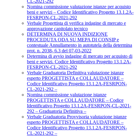
CL-2021-292
Nomina commissione valutazione istanze per acquisto
beni e servizi – Codice Identificativo Progetto 13.1.2A-
FESRPON-CL-2021-292
Verbale Progettista di verifica indagine di mercato e
approvazione capitolato tecnico
DETERMINA DI NUOVA INDIZIONE
PROCEDUTA ODA SU MEPA DI CONSIP e
contestuale Annullamento in autotutela della determina
prot. n. 2038- 6.3 del 07-03-2022
Determina di avvio indagine di mercato per acquisto di
beni e servizi. Codice Identificativo Progetto 13.1.2A-
FESRPON-CL-2021-292
Verbale Graduatoria Definitiva valutazione istanze
esperto PROGETTISTA e COLLAUDATORE –
Codice Identificativo Progetto 13.1.2A-FESRPON-
CL-2021-292 –
Nomina commissione valutazione istanze
PROGETTISTA e COLLAUDATORE – Codice
Identificativo Progetto 13.1.2A-FESRPON-CL-2021-
292 – Graduatoria Definitiva –
Verbale Graduatoria Provvisoria valutazione istanze
esperto PROGETTISTA e COLLAUDATORE –
Codice Identificativo Progetto 13.1.2A-FESRPON-
CL-2021-292 –