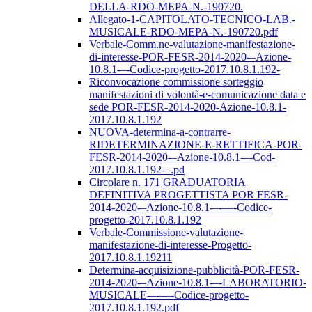
DELLA-RDO-MEPA-N.-190720.
Allegato-1-CAPITOLATO-TECNICO-LAB.-
MUSICALE-RDO-MEPA-N.-190720.pdf
Verbale-Comm.ne-valutazione-manifestazione-
di-interesse-POR-FESR-2014-2020-–Azione-
10.8.1-–-Codice-progetto-2017.10.8.1.192-
Riconvocazione commissione sorteggio
manifestazioni di volontà-e-comunicazione data e
sede POR-FESR-2014-2020-Azione-10.8.1-
2017.10.8.1.192
NUOVA-determina-a-contrarre-
RIDETERMINAZIONE-E-RETTIFICA-POR-
FESR-2014-2020-–Azione-10.8.1-–-Cod-
2017.10.8.1.192-–.pd
Circolare n. 171 GRADUATORIA
DEFINITIVA PROGETTISTA POR FESR-
2014-2020-–Azione-10.8.1-–-––-Codice-
progetto-2017.10.8.1.192
Verbale-Commissione-valutazione-
manifestazione-di-interesse-Progetto-
2017.10.8.1.19211
Determina-acquisizione-pubblicità-POR-FESR-
2014-2020-–Azione-10.8.1-–-LABORATORIO-
MUSICALE-–-––-Codice-progetto-
2017.10.8.1.192.pdf