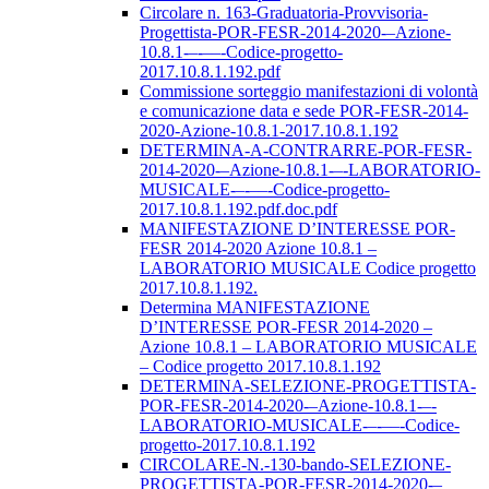
Circolare n. 163-Graduatoria-Provvisoria-
Progettista-POR-FESR-2014-2020-–Azione-
10.8.1-–-––-Codice-progetto-
2017.10.8.1.192.pdf
Commissione sorteggio manifestazioni di volontà
e comunicazione data e sede POR-FESR-2014-
2020-Azione-10.8.1-2017.10.8.1.192
DETERMINA-A-CONTRARRE-POR-FESR-
2014-2020-–Azione-10.8.1-–-LABORATORIO-
MUSICALE-–-––-Codice-progetto-
2017.10.8.1.192.pdf.doc.pdf
MANIFESTAZIONE D’INTERESSE POR-
FESR 2014-2020 Azione 10.8.1 –
LABORATORIO MUSICALE Codice progetto
2017.10.8.1.192.
Determina MANIFESTAZIONE
D’INTERESSE POR-FESR 2014-2020 –
Azione 10.8.1 – LABORATORIO MUSICALE
– Codice progetto 2017.10.8.1.192
DETERMINA-SELEZIONE-PROGETTISTA-
POR-FESR-2014-2020-–Azione-10.8.1-–-
LABORATORIO-MUSICALE-–-––-Codice-
progetto-2017.10.8.1.192
CIRCOLARE-N.-130-bando-SELEZIONE-
PROGETTISTA-POR-FESR-2014-2020-–