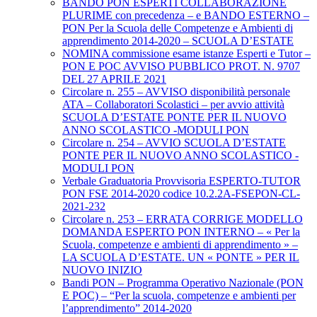
BANDO PON ESPERTI COLLABORAZIONE
PLURIME con precedenza – e BANDO ESTERNO –
PON Per la Scuola delle Competenze e Ambienti di
apprendimento 2014-2020 – SCUOLA D’ESTATE
NOMINA commissione esame istanze Esperti e Tutor –
PON E POC AVVISO PUBBLICO PROT. N. 9707
DEL 27 APRILE 2021
Circolare n. 255 – AVVISO disponibilità personale
ATA – Collaboratori Scolastici – per avvio attività
SCUOLA D’ESTATE PONTE PER IL NUOVO
ANNO SCOLASTICO -MODULI PON
Circolare n. 254 – AVVIO SCUOLA D’ESTATE
PONTE PER IL NUOVO ANNO SCOLASTICO -
MODULI PON
Verbale Graduatoria Provvisoria ESPERTO-TUTOR
PON FSE 2014-2020 codice 10.2.2A-FSEPON-CL-
2021-232
Circolare n. 253 – ERRATA CORRIGE MODELLO
DOMANDA ESPERTO PON INTERNO – « Per la
Scuola, competenze e ambienti di apprendimento » –
LA SCUOLA D’ESTATE. UN « PONTE » PER IL
NUOVO INIZIO
Bandi PON – Programma Operativo Nazionale (PON
E POC) – “Per la scuola, competenze e ambienti per
l’apprendimento” 2014-2020