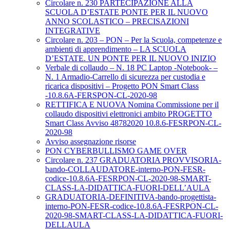
Circolare n. 230 PARTECIPAZIONE ALLA
SCUOLA D’ESTATE PONTE PER IL NUOVO
ANNO SCOLASTICO – PRECISAZIONI
INTEGRATIVE
Circolare n. 203 – PON – Per la Scuola, competenze e
ambienti di apprendimento – LA SCUOLA
D’ESTATE. UN PONTE PER IL NUOVO INIZIO
Verbale di collaudo – N. 18 PC Laptop -Notebook- –
N. 1 Armadio-Carrello di sicurezza per custodia e
ricarica dispositivi – Progetto PON Smart Class
-10.8.6A-FERSPON-CL-2020-98
RETTIFICA E NUOVA Nomina Commissione per il
collaudo dispositivi elettronici ambito PROGETTO
Smart Class Avviso 48782020 10.8.6-FESRPON-CL-
2020-98
Avviso assegnazione risorse
PON CYBERBULLISMO GAME OVER
Circolare n. 237 GRADUATORIA PROVVISORIA-
bando-COLLAUDATORE-interno-PON-FESR-
codice-10.8.6A-FESRPON-CL-2020-98-SMART-
CLASS-LA-DIDATTICA-FUORI-DELL’AULA
GRADUATORIA-DEFINITIVA-bando-progettista-
interno-PON-FESR-codice-10.8.6A-FESRPON-CL-
2020-98-SMART-CLASS-LA-DIDATTICA-FUORI-
DELLAULA