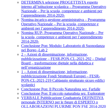
DETERMINA selezione PROGETTISTA esperto
interno all’istituzione scolastica – Programma Operativo
Nazionale – Per la scuola, competenze e ambienti per
l’apprendimento 2014-2020-
Nomina-incarico-gestione-amministrativa – Programma
Operativo Nazionale – Per la scuola, competenze e
ambienti per l’apprendimento 2014-2020-
Nomina RUP- Programma Operativo Nazionale – Per
la scuola, competenze e ambienti per l’apprendimento
2014-2020-
Conclusione Pon: Modulo: Laboratorio di Suonodanza
nel Borgo -Lab 2
2 – Azioni di disseminazione, informazione,
pubblicizzazione – FESR-PON-CL-2021-292 – Digital
Board – trasformazione digitale nella didattica e
nell’organizzazione
1 – Azioni di disseminazione, informazione,
pubblicizzazione Fondi Strutturali Europei – FESR-
PON-CL-2021-219 Cablaggio strutturato sicuro edifici
scolastici
Conclusione Pon: Il Piccolo Naturalista sez. Farfalle
Conclusione Pon: Il piccolo naturalista sez. Esploratore
VERBALE Pubblicazione Graduatoria DEFINITIVA
personale INTERNO per le figure di ESPERTO o
OLLABORAZIONI PLURIME PON FSE 2014-2020