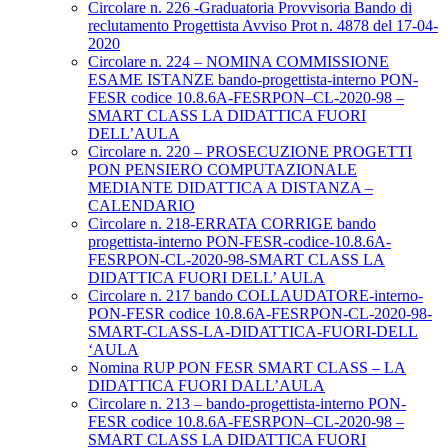
Circolare n. 226 -Graduatoria Provvisoria Bando di
reclutamento Progettista Avviso Prot n. 4878 del 17-04-
2020
Circolare n. 224 – NOMINA COMMISSIONE
ESAME ISTANZE bando-progettista-interno PON-
FESR codice 10.8.6A-FESRPON–CL-2020-98 –
SMART CLASS LA DIDATTICA FUORI
DELL’AULA
Circolare n. 220 – PROSECUZIONE PROGETTI
PON PENSIERO COMPUTAZIONALE
MEDIANTE DIDATTICA A DISTANZA –
CALENDARIO
Circolare n. 218-ERRATA CORRIGE bando
progettista-interno PON-FESR-codice-10.8.6A-
FESRPON-CL-2020-98-SMART CLASS LA
DIDATTICA FUORI DELL’ AULA
Circolare n. 217 bando COLLAUDATORE-interno-
PON-FESR codice 10.8.6A-FESRPON-CL-2020-98-
SMART-CLASS-LA-DIDATTICA-FUORI-DELL
‘AULA
Nomina RUP PON FESR SMART CLASS – LA
DIDATTICA FUORI DALL’AULA
Circolare n. 213 – bando-progettista-interno PON-
FESR codice 10.8.6A-FESRPON–CL-2020-98 –
SMART CLASS LA DIDATTICA FUORI