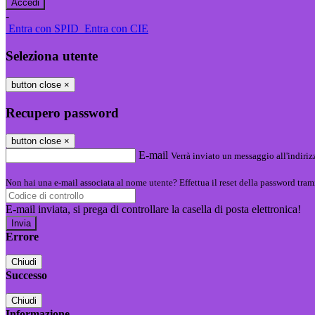
-
Entra con SPID
Entra con CIE
Seleziona utente
button close
×
Recupero password
button close
×
E-mail
Verrà inviato un messaggio all'indirizz
Non hai una e-mail associata al nome utente? Effettua il reset della password tram
E-mail inviata, si prega di controllare la casella di posta elettronica!
Errore
Chiudi
Successo
Chiudi
Informazione