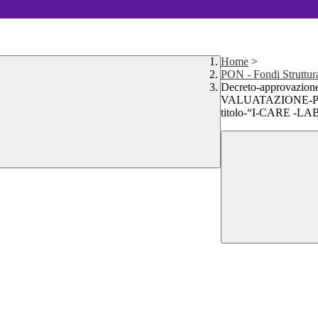
Home
>
PON - Fondi Struttur
Decreto-approvazi
VALUATAZIONE-PON
titolo-“I-CARE -