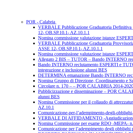
POR - Calabria
VERBALE Pubblicazione Graduatoria Definit
12- OB.SP.10.1- AZ.10.1.1
Nomina commissione valutazione istanze ESP
VERBALE Pubblicazione Graduatoria Provvis
ASSE 12- OB.SP.10.1- AZ.10.1.1
Nomina commissione valutazione istanze ESP
Allegato 2 BIS – TUTOR – Bando INTERNO re
Bando INTERNO reclutamento ESPERTI e TUTOR
integrazione e inclusione alunni BES
DETERMINA emanazione Bando INTERNO rec
Nomina Gruppo di Direzione, Coordinamento 
Circolare n. 170 – – POR CALABRIA 2014-2020 A
Pubblicizzazione e disseminazione – POR CALAB
alunni BES
Nomina Commissione per il collaudo di attrezza
AZ.10.1
Comunicazione-per-l’adempimento-degli-obbl
VERBALE DI AFFIDAMENTO -Aggiudicazione P
Nomina Commissione per esame RDO -MEPA- 
Comunicazione per l’adempimento degli obblig