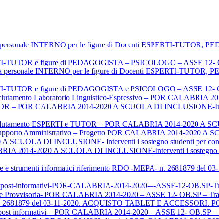
iva personale INTERNO per le figure di Docenti ESPERTI-TU
ERTI-TUTOR e figure di PEDAGOGISTA – PSICOLOGO – ASSE 12- O
oria personale INTERNO per le figure di Docenti ESPERTI-TU
ERTI-TUTOR e figure di PEDAGOGISTA e PSICOLOGO – ASSE 12- O
clutamento Laboratorio Linguistico-Espressivo – POR CALABRI
 – POR CALABRIA 2014-2020 A SCUOLA DI INCLUSIONE-Interventi 
lutamento ESPERTI e TUTOR – POR CALABRIA 2014-2020 A 
e Supporto Amministrativo – Progetto POR CALABRIA 2014-2020
 SCUOLA DI INCLUSIONE- Interventi i sostegno studenti per contras
RIA 2014-2020 A SCUOLA DI INCLUSIONE-Interventi i sostegno studen
ture e strumenti informatici riferimento RDO -MEPA- n. 2681879 d
ighi-post-informativi-POR-CALABRIA-2014-2020-–-ASSE-12-OB.S
rovvisoria- POR CALABRIA 2014-2020 – ASSE 12- OB.SP – Tra
n. 2681879 del 03-11-2020. ACQUISTO TABLET E ACCESSORI. 
hi post informativi – POR CALABRIA 2014-2020 – ASSE 12- OB.SP 