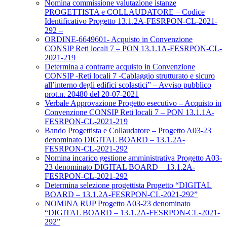
Nomina commissione valutazione istanze
PROGETTISTA e COLLAUDATORE – Codice
Identificativo Progetto 13.1.2A-FESRPON-CL-2021-
292 –
ORDINE-6649601- Acquisto in Convenzione
CONSIP Reti locali 7 – PON 13.1.1A-FESRPON-CL-
2021-219
Determina a contrarre acquisto in Convenzione
CONSIP -Reti locali 7 -Cablaggio strutturato e sicuro
all’interno degli edifici scolastici” – Avviso pubblico
prot.n. 20480 del 20-07-2021
Verbale Approvazione Progetto esecutivo – Acquisto in
Convenzione CONSIP Reti locali 7 – PON 13.1.1A-
FESRPON-CL-2021-219
Bando Progettista e Collaudatore – Progetto A03-23
denominato DIGITAL BOARD – 13.1.2A-
FESRPON-CL-2021-292
Nomina incarico gestione amministrativa Progetto A03-
23 denominato DIGITAL BOARD – 13.1.2A-
FESRPON-CL-2021-292
Determina selezione progettista Progetto “DIGITAL
BOARD – 13.1.2A-FESRPON-CL-2021-292”
NOMINA RUP Progetto A03-23 denominato
“DIGITAL BOARD – 13.1.2A-FESRPON-CL-2021-
292”