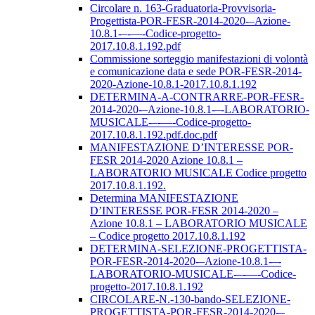
Circolare n. 163-Graduatoria-Provvisoria-
Progettista-POR-FESR-2014-2020-–Azione-
10.8.1-–-––-Codice-progetto-
2017.10.8.1.192.pdf
Commissione sorteggio manifestazioni di volontà
e comunicazione data e sede POR-FESR-2014-
2020-Azione-10.8.1-2017.10.8.1.192
DETERMINA-A-CONTRARRE-POR-FESR-
2014-2020-–Azione-10.8.1-–-LABORATORIO-
MUSICALE-–-––-Codice-progetto-
2017.10.8.1.192.pdf.doc.pdf
MANIFESTAZIONE D’INTERESSE POR-
FESR 2014-2020 Azione 10.8.1 –
LABORATORIO MUSICALE Codice progetto
2017.10.8.1.192.
Determina MANIFESTAZIONE
D’INTERESSE POR-FESR 2014-2020 –
Azione 10.8.1 – LABORATORIO MUSICALE
– Codice progetto 2017.10.8.1.192
DETERMINA-SELEZIONE-PROGETTISTA-
POR-FESR-2014-2020-–Azione-10.8.1-–-
LABORATORIO-MUSICALE-–-––-Codice-
progetto-2017.10.8.1.192
CIRCOLARE-N.-130-bando-SELEZIONE-
PROGETTISTA-POR-FESR-2014-2020-–