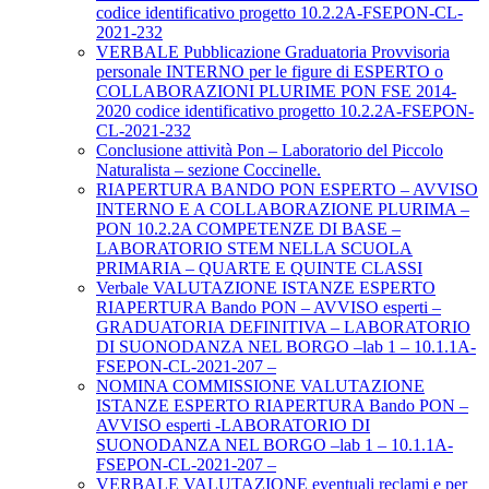
codice identificativo progetto 10.2.2A-FSEPON-CL-
2021-232
VERBALE Pubblicazione Graduatoria Provvisoria
personale INTERNO per le figure di ESPERTO o
COLLABORAZIONI PLURIME PON FSE 2014-
2020 codice identificativo progetto 10.2.2A-FSEPON-
CL-2021-232
Conclusione attività Pon – Laboratorio del Piccolo
Naturalista – sezione Coccinelle.
RIAPERTURA BANDO PON ESPERTO – AVVISO
INTERNO E A COLLABORAZIONE PLURIMA –
PON 10.2.2A COMPETENZE DI BASE –
LABORATORIO STEM NELLA SCUOLA
PRIMARIA – QUARTE E QUINTE CLASSI
Verbale VALUTAZIONE ISTANZE ESPERTO
RIAPERTURA Bando PON – AVVISO esperti –
GRADUATORIA DEFINITIVA – LABORATORIO
DI SUONODANZA NEL BORGO –lab 1 – 10.1.1A-
FSEPON-CL-2021-207 –
NOMINA COMMISSIONE VALUTAZIONE
ISTANZE ESPERTO RIAPERTURA Bando PON –
AVVISO esperti -LABORATORIO DI
SUONODANZA NEL BORGO –lab 1 – 10.1.1A-
FSEPON-CL-2021-207 –
VERBALE VALUTAZIONE eventuali reclami e per