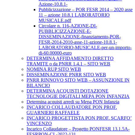
Azione-10.8.1-
Pubblicizzazione – POR FESR 2014 – 2020 asse
11 – azione 10.8.1 LABORATORIO
MUSICALE.pdf
Circolare n. 116-AZIONE-DI-
PUBBLICIZZAZIONE-E-
DISSEMINAZIONE-finanziamento-POR-
FESR-2014-2010-asse-11-azione-10.8.1-
LABORATORIO-MUSICALE-per-un-importo-
di-60.00000-euro
DETERMINA AFFIDAMENTO DIRETTO
TRAMITE o da PNRR 1.4.1 – SITO WEB
NOMINA RUP SITO WEB
DISSEMINAZIONE PNRR SITO WEB
PNRR RINNOVO SITO WEB – ASSUNZIONE IN
BILANCIO
DETERMINA ACQUISTI DOTAZIONE
TECNOLOGIE DIGITALI MEPA PON INFANZIA
Determina acquisti arredi su Mepa PON Infanzia
INCARICO COLLAUDATORE PON PROF.
GUARNIERI RAFFAELE
INCARICO PROGETTISTA PON PROF. SCARFO’
VINCENZO
Incarico Collaudatore – Progetto PONFESR 13.1.5A-
FESRPON-CL-2022-131