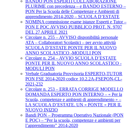
BANDO PON ESPERTI COLLABORAZIONE
PLURIME con precedenza – e BANDO ESTERNO –
PON Per la Scuola delle Competenze e Ambienti di
apprendimento 2014-2020 – SCUOLA D’ESTATE
NOMINA commissione esame istanze Esperti e Tutor –
PON E POC AVVISO PUBBLICO PROT. N. 9707
DEL 27 APRILE 2021
Circolare n. 255 – AVVISO disponibilità personale
ATA – Collaboratori Scolastici – per avvio attività
SCUOLA D’ESTATE PONTE PER IL NUOVO
ANNO SCOLASTICO -MODULI PON
Circolare n. 254 – AVVIO SCUOLA D’ESTATE
PONTE PER IL NUOVO ANNO SCOLASTICO -
MODULI PON
Verbale Graduatoria Provvisoria ESPERTO-TUTOR
PON FSE 2014-2020 codice 10.2.2A-FSEPON-CL-
2021-232
Circolare n. 253 – ERRATA CORRIGE MODELLO
DOMANDA ESPERTO PON INTERNO – « Per la
Scuola, competenze e ambienti di apprendimento » –
LA SCUOLA D’ESTATE. UN « PONTE » PER IL
NUOVO INIZIO
Bandi PON – Programma Operativo Nazionale (PON
E POC) – “Per la scuola, competenze e ambienti per
l’apprendimento” 2014-2020