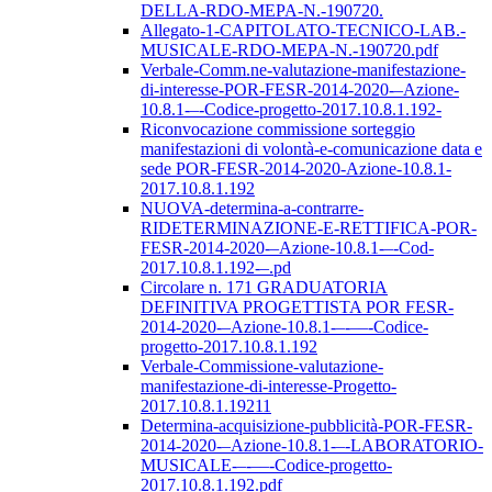
DELLA-RDO-MEPA-N.-190720.
Allegato-1-CAPITOLATO-TECNICO-LAB.-
MUSICALE-RDO-MEPA-N.-190720.pdf
Verbale-Comm.ne-valutazione-manifestazione-
di-interesse-POR-FESR-2014-2020-–Azione-
10.8.1-–-Codice-progetto-2017.10.8.1.192-
Riconvocazione commissione sorteggio
manifestazioni di volontà-e-comunicazione data e
sede POR-FESR-2014-2020-Azione-10.8.1-
2017.10.8.1.192
NUOVA-determina-a-contrarre-
RIDETERMINAZIONE-E-RETTIFICA-POR-
FESR-2014-2020-–Azione-10.8.1-–-Cod-
2017.10.8.1.192-–.pd
Circolare n. 171 GRADUATORIA
DEFINITIVA PROGETTISTA POR FESR-
2014-2020-–Azione-10.8.1-–-––-Codice-
progetto-2017.10.8.1.192
Verbale-Commissione-valutazione-
manifestazione-di-interesse-Progetto-
2017.10.8.1.19211
Determina-acquisizione-pubblicità-POR-FESR-
2014-2020-–Azione-10.8.1-–-LABORATORIO-
MUSICALE-–-––-Codice-progetto-
2017.10.8.1.192.pdf