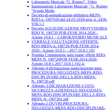
Laboratorio Musicale “G. Romeo”- Video
Inaugurazione Laboratorio Musicale ” G. Romeo
“Scuola Media
Decreto-di-aggiudicazione-definitiva-MEPA-
RDO-n.-1907020-del-24-03-2018-prot.-n.-2458-
VIII.1-1
Decreto AGGIUDICAZIONE PROVVISORIA
RDO N. 190720 POR-FESR 2014-2020 –
Azione 10.8.1 – LABORATORIO MUSICALE
VERBALE-VALUTAZIONE-OFFERTE-
RDO-MEPA-n.-190720-POR-FESR-2014-
2020-–Azione-10.8.1-–-2017.10.8.1.192
Nomina Commissione gara esame offerte RDO-
MEPA N. 190720POR FESR-2014-2020-
Azione-10.8.1-2017.10.8.1.192-4.
Allegato-4-dichiarazione-partecipazione-gara-
PROCEDURA-NEGOZIATA-MEPA-RDO-
DISCIPLINARE-DELLA-RDO-MEPA-
N.-190720.pdf
Allegato-3-DICHIARAZIONE-COSTI-
SICUREZZA-AZIENDALE-NEGOZIATA-
MEPA-RDO-DISCIPLINARE-DELLA-RDO-
MEPA-N.-1907201.pdf
Allegato-2-DUVRI-PROCEDURA-
NEGOZIATA-MEPA-RDO-DISCIPLINARE-