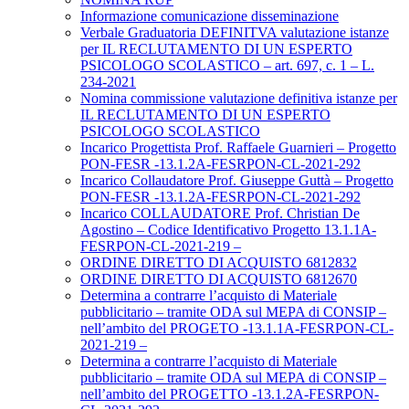
Informazione comunicazione disseminazione
Verbale Graduatoria DEFINITVA valutazione istanze
per IL RECLUTAMENTO DI UN ESPERTO
PSICOLOGO SCOLASTICO – art. 697, c. 1 – L.
234-2021
Nomina commissione valutazione definitiva istanze per
IL RECLUTAMENTO DI UN ESPERTO
PSICOLOGO SCOLASTICO
Incarico Progettista Prof. Raffaele Guarnieri – Progetto
PON-FESR -13.1.2A-FESRPON-CL-2021-292
Incarico Collaudatore Prof. Giuseppe Guttà – Progetto
PON-FESR -13.1.2A-FESRPON-CL-2021-292
Incarico COLLAUDATORE Prof. Christian De
Agostino – Codice Identificativo Progetto 13.1.1A-
FESRPON-CL-2021-219 –
ORDINE DIRETTO DI ACQUISTO 6812832
ORDINE DIRETTO DI ACQUISTO 6812670
Determina a contrarre l’acquisto di Materiale
pubblicitario – tramite ODA sul MEPA di CONSIP –
nell’ambito del PROGETO -13.1.1A-FESRPON-CL-
2021-219 –
Determina a contrarre l’acquisto di Materiale
pubblicitario – tramite ODA sul MEPA di CONSIP –
nell’ambito del PROGETTO -13.1.2A-FESRPON-