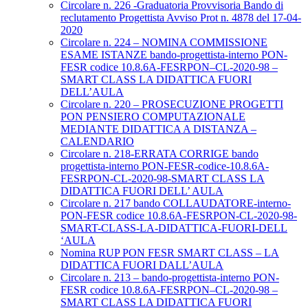
Circolare n. 226 -Graduatoria Provvisoria Bando di
reclutamento Progettista Avviso Prot n. 4878 del 17-04-
2020
Circolare n. 224 – NOMINA COMMISSIONE
ESAME ISTANZE bando-progettista-interno PON-
FESR codice 10.8.6A-FESRPON–CL-2020-98 –
SMART CLASS LA DIDATTICA FUORI
DELL’AULA
Circolare n. 220 – PROSECUZIONE PROGETTI
PON PENSIERO COMPUTAZIONALE
MEDIANTE DIDATTICA A DISTANZA –
CALENDARIO
Circolare n. 218-ERRATA CORRIGE bando
progettista-interno PON-FESR-codice-10.8.6A-
FESRPON-CL-2020-98-SMART CLASS LA
DIDATTICA FUORI DELL’ AULA
Circolare n. 217 bando COLLAUDATORE-interno-
PON-FESR codice 10.8.6A-FESRPON-CL-2020-98-
SMART-CLASS-LA-DIDATTICA-FUORI-DELL
‘AULA
Nomina RUP PON FESR SMART CLASS – LA
DIDATTICA FUORI DALL’AULA
Circolare n. 213 – bando-progettista-interno PON-
FESR codice 10.8.6A-FESRPON–CL-2020-98 –
SMART CLASS LA DIDATTICA FUORI