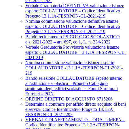
CL-2021-292-
Verbale Graduatoria DEFINITIVA valutazione istanze
esperto COLLAUDATORE – Codice Identificativo
Progetto 13.1.1A-FESRPON-CL-2021-219
Nomina commissione valutazione definitiva istanze
esperto COLLAUDATORE – Codice Identificativo
Progetto 13.1.1A-FESRPON-CL-2021-219
Bando reclutamento PSICOLOGO SCOLASTICO
a.s. 2021-2022 – art. 697, co.1, L. n. 234-2022
Verbale Graduatoria Provvisoria valutazione istanze
esperto COLLAUDATORE – 3.1.1A-FESRPON-CL-
2021-219
Nomina commissione valutazione istanze esperto
COLLAUDATORE -13.1.1A-FESRPON-CL-2021-
219
Bando selezione COLLAUDATORE esperto interno
all’istituzione scolastica – Progetto Cablaggio
strutturato degli edifici scolastici – Fondi Strutturali
Europei – PON
ORDINE DIRETTO DI ACQUISTO 6715206
Determina a contrarre per affido diretto acquisto di beni
e servizi. Codice Identificativo Progetto 13.1.2A-
FESRPON-CL-2021-292
VERBALE DI AFFIDAMENTO – ODA su MEPA –
Codice Identificativo Progetto 13.1.2A-FESRPON-