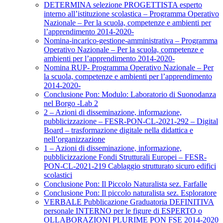
DETERMINA selezione PROGETTISTA esperto
interno all’istituzione scolastica – Programma Operativo
Nazionale – Per la scuola, competenze e ambienti per
l’apprendimento 2014-2020-
Nomina-incarico-gestione-amministrativa – Programma
Operativo Nazionale – Per la scuola, competenze e
ambienti per l’apprendimento 2014-2020-
Nomina RUP- Programma Operativo Nazionale – Per
la scuola, competenze e ambienti per l’apprendimento
2014-2020-
Conclusione Pon: Modulo: Laboratorio di Suonodanza
nel Borgo -Lab 2
2 – Azioni di disseminazione, informazione,
pubblicizzazione – FESR-PON-CL-2021-292 – Digital
Board – trasformazione digitale nella didattica e
nell’organizzazione
1 – Azioni di disseminazione, informazione,
pubblicizzazione Fondi Strutturali Europei – FESR-
PON-CL-2021-219 Cablaggio strutturato sicuro edifici
scolastici
Conclusione Pon: Il Piccolo Naturalista sez. Farfalle
Conclusione Pon: Il piccolo naturalista sez. Esploratore
VERBALE Pubblicazione Graduatoria DEFINITIVA
personale INTERNO per le figure di ESPERTO o
OLLABORAZIONI PLURIME PON FSE 2014-2020