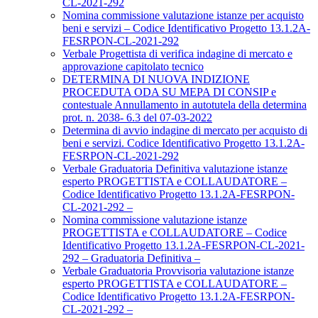
CL-2021-292
Nomina commissione valutazione istanze per acquisto
beni e servizi – Codice Identificativo Progetto 13.1.2A-
FESRPON-CL-2021-292
Verbale Progettista di verifica indagine di mercato e
approvazione capitolato tecnico
DETERMINA DI NUOVA INDIZIONE
PROCEDUTA ODA SU MEPA DI CONSIP e
contestuale Annullamento in autotutela della determina
prot. n. 2038- 6.3 del 07-03-2022
Determina di avvio indagine di mercato per acquisto di
beni e servizi. Codice Identificativo Progetto 13.1.2A-
FESRPON-CL-2021-292
Verbale Graduatoria Definitiva valutazione istanze
esperto PROGETTISTA e COLLAUDATORE –
Codice Identificativo Progetto 13.1.2A-FESRPON-
CL-2021-292 –
Nomina commissione valutazione istanze
PROGETTISTA e COLLAUDATORE – Codice
Identificativo Progetto 13.1.2A-FESRPON-CL-2021-
292 – Graduatoria Definitiva –
Verbale Graduatoria Provvisoria valutazione istanze
esperto PROGETTISTA e COLLAUDATORE –
Codice Identificativo Progetto 13.1.2A-FESRPON-
CL-2021-292 –