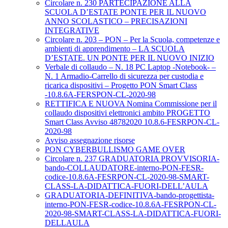
Circolare n. 230 PARTECIPAZIONE ALLA
SCUOLA D’ESTATE PONTE PER IL NUOVO
ANNO SCOLASTICO – PRECISAZIONI
INTEGRATIVE
Circolare n. 203 – PON – Per la Scuola, competenze e
ambienti di apprendimento – LA SCUOLA
D’ESTATE. UN PONTE PER IL NUOVO INIZIO
Verbale di collaudo – N. 18 PC Laptop -Notebook- –
N. 1 Armadio-Carrello di sicurezza per custodia e
ricarica dispositivi – Progetto PON Smart Class
-10.8.6A-FERSPON-CL-2020-98
RETTIFICA E NUOVA Nomina Commissione per il
collaudo dispositivi elettronici ambito PROGETTO
Smart Class Avviso 48782020 10.8.6-FESRPON-CL-
2020-98
Avviso assegnazione risorse
PON CYBERBULLISMO GAME OVER
Circolare n. 237 GRADUATORIA PROVVISORIA-
bando-COLLAUDATORE-interno-PON-FESR-
codice-10.8.6A-FESRPON-CL-2020-98-SMART-
CLASS-LA-DIDATTICA-FUORI-DELL’AULA
GRADUATORIA-DEFINITIVA-bando-progettista-
interno-PON-FESR-codice-10.8.6A-FESRPON-CL-
2020-98-SMART-CLASS-LA-DIDATTICA-FUORI-
DELLAULA