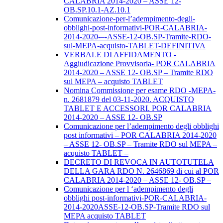
CALABRIA 2014-2020 – ASSE 12-
OB.SP.10.1-AZ.10.1
Comunicazione-per-l’adempimento-degli-
obblighi-post-informativi-POR-CALABRIA-
2014-2020-–-ASSE-12-OB.SP-Tramite-RDO-
sul-MEPA-acquisto-TABLET-DEFINITIVA
VERBALE DI AFFIDAMENTO -
Aggiudicazione Provvisoria- POR CALABRIA
2014-2020 – ASSE 12- OB.SP – Tramite RDO
sul MEPA – acquisto TABLET
Nomina Commissione per esame RDO -MEPA-
n. 2681879 del 03-11-2020. ACQUISTO
TABLET E ACCESSORI. POR CALABRIA
2014-2020 – ASSE 12- OB.SP
Comunicazione per l’adempimento degli obblighi
post informativi – POR CALABRIA 2014-2020
– ASSE 12- OB.SP – Tramite RDO sul MEPA –
acquisto TABLET –
DECRETO DI REVOCA IN AUTOTUTELA
DELLA GARA RDO N. 2646869 di cui al POR
CALABRIA 2014-2020 – ASSE 12- OB.SP –
Comunicazione per l ‘adempimento degli
obblighi post-informativi-POR-CALABRIA-
2014-2020ASSE-12-OB.SP-Tramite RDO sul
MEPA acquisto TABLET