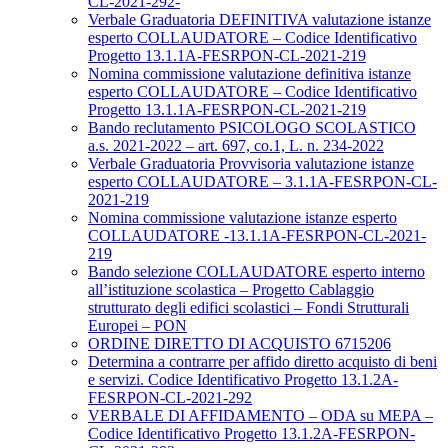
CL-2021-292-
Verbale Graduatoria DEFINITIVA valutazione istanze
esperto COLLAUDATORE – Codice Identificativo
Progetto 13.1.1A-FESRPON-CL-2021-219
Nomina commissione valutazione definitiva istanze
esperto COLLAUDATORE – Codice Identificativo
Progetto 13.1.1A-FESRPON-CL-2021-219
Bando reclutamento PSICOLOGO SCOLASTICO
a.s. 2021-2022 – art. 697, co.1, L. n. 234-2022
Verbale Graduatoria Provvisoria valutazione istanze
esperto COLLAUDATORE – 3.1.1A-FESRPON-CL-
2021-219
Nomina commissione valutazione istanze esperto
COLLAUDATORE -13.1.1A-FESRPON-CL-2021-
219
Bando selezione COLLAUDATORE esperto interno
all’istituzione scolastica – Progetto Cablaggio
strutturato degli edifici scolastici – Fondi Strutturali
Europei – PON
ORDINE DIRETTO DI ACQUISTO 6715206
Determina a contrarre per affido diretto acquisto di beni
e servizi. Codice Identificativo Progetto 13.1.2A-
FESRPON-CL-2021-292
VERBALE DI AFFIDAMENTO – ODA su MEPA –
Codice Identificativo Progetto 13.1.2A-FESRPON-