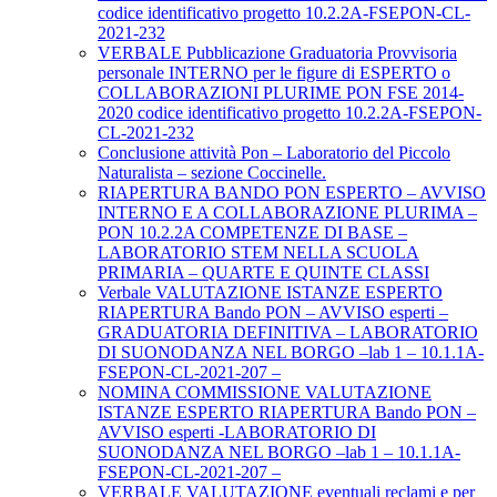
codice identificativo progetto 10.2.2A-FSEPON-CL-
2021-232
VERBALE Pubblicazione Graduatoria Provvisoria
personale INTERNO per le figure di ESPERTO o
COLLABORAZIONI PLURIME PON FSE 2014-
2020 codice identificativo progetto 10.2.2A-FSEPON-
CL-2021-232
Conclusione attività Pon – Laboratorio del Piccolo
Naturalista – sezione Coccinelle.
RIAPERTURA BANDO PON ESPERTO – AVVISO
INTERNO E A COLLABORAZIONE PLURIMA –
PON 10.2.2A COMPETENZE DI BASE –
LABORATORIO STEM NELLA SCUOLA
PRIMARIA – QUARTE E QUINTE CLASSI
Verbale VALUTAZIONE ISTANZE ESPERTO
RIAPERTURA Bando PON – AVVISO esperti –
GRADUATORIA DEFINITIVA – LABORATORIO
DI SUONODANZA NEL BORGO –lab 1 – 10.1.1A-
FSEPON-CL-2021-207 –
NOMINA COMMISSIONE VALUTAZIONE
ISTANZE ESPERTO RIAPERTURA Bando PON –
AVVISO esperti -LABORATORIO DI
SUONODANZA NEL BORGO –lab 1 – 10.1.1A-
FSEPON-CL-2021-207 –
VERBALE VALUTAZIONE eventuali reclami e per