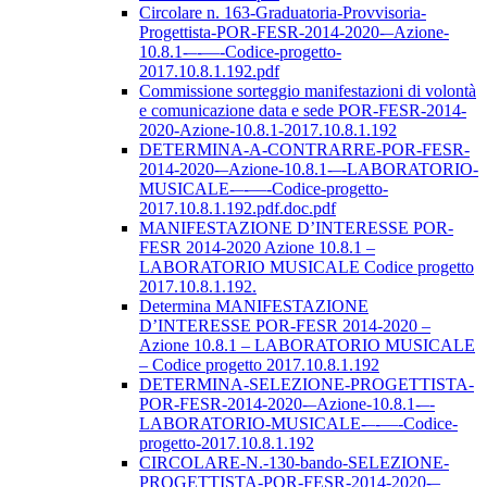
Circolare n. 163-Graduatoria-Provvisoria-
Progettista-POR-FESR-2014-2020-–Azione-
10.8.1-–-––-Codice-progetto-
2017.10.8.1.192.pdf
Commissione sorteggio manifestazioni di volontà
e comunicazione data e sede POR-FESR-2014-
2020-Azione-10.8.1-2017.10.8.1.192
DETERMINA-A-CONTRARRE-POR-FESR-
2014-2020-–Azione-10.8.1-–-LABORATORIO-
MUSICALE-–-––-Codice-progetto-
2017.10.8.1.192.pdf.doc.pdf
MANIFESTAZIONE D’INTERESSE POR-
FESR 2014-2020 Azione 10.8.1 –
LABORATORIO MUSICALE Codice progetto
2017.10.8.1.192.
Determina MANIFESTAZIONE
D’INTERESSE POR-FESR 2014-2020 –
Azione 10.8.1 – LABORATORIO MUSICALE
– Codice progetto 2017.10.8.1.192
DETERMINA-SELEZIONE-PROGETTISTA-
POR-FESR-2014-2020-–Azione-10.8.1-–-
LABORATORIO-MUSICALE-–-––-Codice-
progetto-2017.10.8.1.192
CIRCOLARE-N.-130-bando-SELEZIONE-
PROGETTISTA-POR-FESR-2014-2020-–