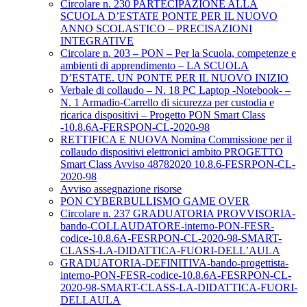
Circolare n. 230 PARTECIPAZIONE ALLA
SCUOLA D’ESTATE PONTE PER IL NUOVO
ANNO SCOLASTICO – PRECISAZIONI
INTEGRATIVE
Circolare n. 203 – PON – Per la Scuola, competenze e
ambienti di apprendimento – LA SCUOLA
D’ESTATE. UN PONTE PER IL NUOVO INIZIO
Verbale di collaudo – N. 18 PC Laptop -Notebook- –
N. 1 Armadio-Carrello di sicurezza per custodia e
ricarica dispositivi – Progetto PON Smart Class
-10.8.6A-FERSPON-CL-2020-98
RETTIFICA E NUOVA Nomina Commissione per il
collaudo dispositivi elettronici ambito PROGETTO
Smart Class Avviso 48782020 10.8.6-FESRPON-CL-
2020-98
Avviso assegnazione risorse
PON CYBERBULLISMO GAME OVER
Circolare n. 237 GRADUATORIA PROVVISORIA-
bando-COLLAUDATORE-interno-PON-FESR-
codice-10.8.6A-FESRPON-CL-2020-98-SMART-
CLASS-LA-DIDATTICA-FUORI-DELL’AULA
GRADUATORIA-DEFINITIVA-bando-progettista-
interno-PON-FESR-codice-10.8.6A-FESRPON-CL-
2020-98-SMART-CLASS-LA-DIDATTICA-FUORI-
DELLAULA