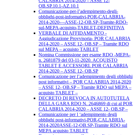
CALABRIA 2014-2020 – ASSE 12-
OB.SP.10.1-AZ.10.1
Comunicazione-per-l’adempimento-degli-
obblighi-post-informativi-POR-CALABRIA-
2014-2020-–-ASSE-12-OB.SP-Tramite-RDO-
sul-MEPA-acquisto-TABLET-DEFINITIVA
VERBALE DI AFFIDAMENTO -
Aggiudicazione Provvisoria- POR CALABRIA
2014-2020 – ASSE 12- OB.SP – Tramite RDO
sul MEPA – acquisto TABLET
Nomina Commissione per esame RDO -MEPA-
n. 2681879 del 03-11-2020. ACQUISTO
TABLET E ACCESSORI. POR CALABRIA
2014-2020 – ASSE 12- OB.SP
Comunicazione per l’adempimento degli obblighi
post informativi – POR CALABRIA 2014-2020
– ASSE 12- OB.SP – Tramite RDO sul MEPA –
acquisto TABLET –
DECRETO DI REVOCA IN AUTOTUTELA
DELLA GARA RDO N. 2646869 di cui al POR
CALABRIA 2014-2020 – ASSE 12- OB.SP –
Comunicazione per l ‘adempimento degli
obblighi post-informativi-POR-CALABRIA-
2014-2020ASSE-12-OB.SP-Tramite RDO sul
MEPA acquisto TABLET