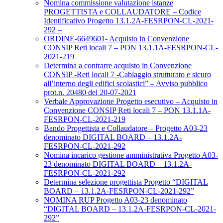
Nomina commissione valutazione istanze
PROGETTISTA e COLLAUDATORE – Codice
Identificativo Progetto 13.1.2A-FESRPON-CL-2021-
292 –
ORDINE-6649601- Acquisto in Convenzione
CONSIP Reti locali 7 – PON 13.1.1A-FESRPON-CL-
2021-219
Determina a contrarre acquisto in Convenzione
CONSIP -Reti locali 7 -Cablaggio strutturato e sicuro
all’interno degli edifici scolastici” – Avviso pubblico
prot.n. 20480 del 20-07-2021
Verbale Approvazione Progetto esecutivo – Acquisto in
Convenzione CONSIP Reti locali 7 – PON 13.1.1A-
FESRPON-CL-2021-219
Bando Progettista e Collaudatore – Progetto A03-23
denominato DIGITAL BOARD – 13.1.2A-
FESRPON-CL-2021-292
Nomina incarico gestione amministrativa Progetto A03-
23 denominato DIGITAL BOARD – 13.1.2A-
FESRPON-CL-2021-292
Determina selezione progettista Progetto “DIGITAL
BOARD – 13.1.2A-FESRPON-CL-2021-292”
NOMINA RUP Progetto A03-23 denominato
“DIGITAL BOARD – 13.1.2A-FESRPON-CL-2021-
292”