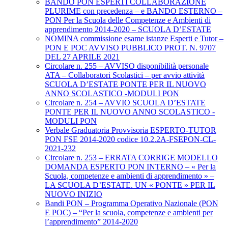
BANDO PON ESPERTI COLLABORAZIONE
PLURIME con precedenza – e BANDO ESTERNO –
PON Per la Scuola delle Competenze e Ambienti di
apprendimento 2014-2020 – SCUOLA D’ESTATE
NOMINA commissione esame istanze Esperti e Tutor –
PON E POC AVVISO PUBBLICO PROT. N. 9707
DEL 27 APRILE 2021
Circolare n. 255 – AVVISO disponibilità personale
ATA – Collaboratori Scolastici – per avvio attività
SCUOLA D’ESTATE PONTE PER IL NUOVO
ANNO SCOLASTICO -MODULI PON
Circolare n. 254 – AVVIO SCUOLA D’ESTATE
PONTE PER IL NUOVO ANNO SCOLASTICO -
MODULI PON
Verbale Graduatoria Provvisoria ESPERTO-TUTOR
PON FSE 2014-2020 codice 10.2.2A-FSEPON-CL-
2021-232
Circolare n. 253 – ERRATA CORRIGE MODELLO
DOMANDA ESPERTO PON INTERNO – « Per la
Scuola, competenze e ambienti di apprendimento » –
LA SCUOLA D’ESTATE. UN « PONTE » PER IL
NUOVO INIZIO
Bandi PON – Programma Operativo Nazionale (PON
E POC) – “Per la scuola, competenze e ambienti per
l’apprendimento” 2014-2020