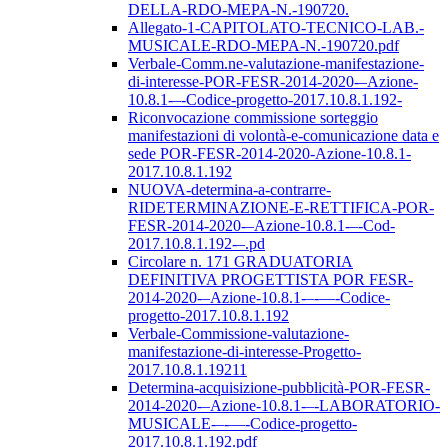
DELLA-RDO-MEPA-N.-190720.
Allegato-1-CAPITOLATO-TECNICO-LAB.-
MUSICALE-RDO-MEPA-N.-190720.pdf
Verbale-Comm.ne-valutazione-manifestazione-
di-interesse-POR-FESR-2014-2020-–Azione-
10.8.1-–-Codice-progetto-2017.10.8.1.192-
Riconvocazione commissione sorteggio
manifestazioni di volontà-e-comunicazione data e
sede POR-FESR-2014-2020-Azione-10.8.1-
2017.10.8.1.192
NUOVA-determina-a-contrarre-
RIDETERMINAZIONE-E-RETTIFICA-POR-
FESR-2014-2020-–Azione-10.8.1-–-Cod-
2017.10.8.1.192-–.pd
Circolare n. 171 GRADUATORIA
DEFINITIVA PROGETTISTA POR FESR-
2014-2020-–Azione-10.8.1-–-––-Codice-
progetto-2017.10.8.1.192
Verbale-Commissione-valutazione-
manifestazione-di-interesse-Progetto-
2017.10.8.1.19211
Determina-acquisizione-pubblicità-POR-FESR-
2014-2020-–Azione-10.8.1-–-LABORATORIO-
MUSICALE-–-––-Codice-progetto-
2017.10.8.1.192.pdf