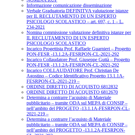
Informazione comunicazione disseminazione
Verbale Graduatoria DEFINITVA valutazione istanze
per IL RECLUTAMENTO DI UN ESPERTO
PSICOLOGO SCOLASTICO – art. 697, c. 1 – L.
234-2021
Nomina commissione valutazione definitiva istanze per
IL RECLUTAMENTO DI UN ESPERTO
PSICOLOGO SCOLASTICO
Incarico Progettista Prof. Raffaele Guarnieri – Progetto
PON-FESR -13.1.2A-FESRPON-CL-2021-292
Incarico Collaudatore Prof. Giuseppe Guttà – Progetto
PON-FESR -13.1.2A-FESRPON-CL-2021-292
Incarico COLLAUDATORE Prof. Christian De
Agostino – Codice Identificativo Progetto 13.1.1A-
FESRPON-CL-2021-219 –
ORDINE DIRETTO DI ACQUISTO 6812832
ORDINE DIRETTO DI ACQUISTO 6812670
Determina a contrarre l’acquisto di Materiale
pubblicitario – tramite ODA sul MEPA di CONSIP –
nell’ambito del PROGETO -13.1.1A-FESRPON-CL-
2021-219 –
Determina a contrarre l’acquisto di Materiale
pubblicitario – tramite ODA sul MEPA di CONSIP –
nell’ambito del PROGETTO -13.1.2A-FESRPON-