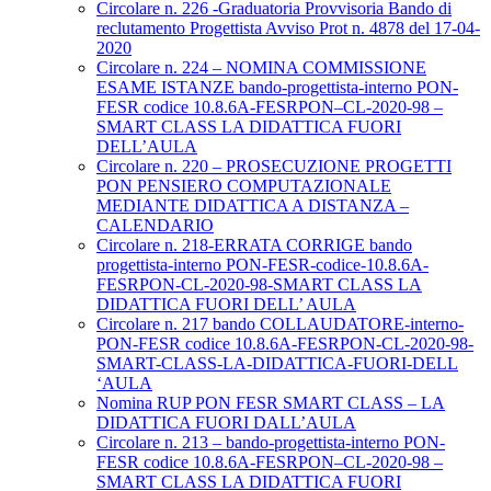
Circolare n. 226 -Graduatoria Provvisoria Bando di
reclutamento Progettista Avviso Prot n. 4878 del 17-04-
2020
Circolare n. 224 – NOMINA COMMISSIONE
ESAME ISTANZE bando-progettista-interno PON-
FESR codice 10.8.6A-FESRPON–CL-2020-98 –
SMART CLASS LA DIDATTICA FUORI
DELL’AULA
Circolare n. 220 – PROSECUZIONE PROGETTI
PON PENSIERO COMPUTAZIONALE
MEDIANTE DIDATTICA A DISTANZA –
CALENDARIO
Circolare n. 218-ERRATA CORRIGE bando
progettista-interno PON-FESR-codice-10.8.6A-
FESRPON-CL-2020-98-SMART CLASS LA
DIDATTICA FUORI DELL’ AULA
Circolare n. 217 bando COLLAUDATORE-interno-
PON-FESR codice 10.8.6A-FESRPON-CL-2020-98-
SMART-CLASS-LA-DIDATTICA-FUORI-DELL
‘AULA
Nomina RUP PON FESR SMART CLASS – LA
DIDATTICA FUORI DALL’AULA
Circolare n. 213 – bando-progettista-interno PON-
FESR codice 10.8.6A-FESRPON–CL-2020-98 –
SMART CLASS LA DIDATTICA FUORI