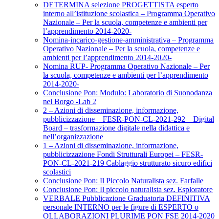
DETERMINA selezione PROGETTISTA esperto
interno all’istituzione scolastica – Programma Operativo
Nazionale – Per la scuola, competenze e ambienti per
l’apprendimento 2014-2020-
Nomina-incarico-gestione-amministrativa – Programma
Operativo Nazionale – Per la scuola, competenze e
ambienti per l’apprendimento 2014-2020-
Nomina RUP- Programma Operativo Nazionale – Per
la scuola, competenze e ambienti per l’apprendimento
2014-2020-
Conclusione Pon: Modulo: Laboratorio di Suonodanza
nel Borgo -Lab 2
2 – Azioni di disseminazione, informazione,
pubblicizzazione – FESR-PON-CL-2021-292 – Digital
Board – trasformazione digitale nella didattica e
nell’organizzazione
1 – Azioni di disseminazione, informazione,
pubblicizzazione Fondi Strutturali Europei – FESR-
PON-CL-2021-219 Cablaggio strutturato sicuro edifici
scolastici
Conclusione Pon: Il Piccolo Naturalista sez. Farfalle
Conclusione Pon: Il piccolo naturalista sez. Esploratore
VERBALE Pubblicazione Graduatoria DEFINITIVA
personale INTERNO per le figure di ESPERTO o
OLLABORAZIONI PLURIME PON FSE 2014-2020