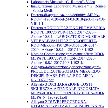
Laboratorio Musicale “G. Romeo”- Video
Inaugurazione Laboratorio Musicale ” G. Romeo
“Scuola Media
Decreto-di-aggiudicazione-definitiva-MEPA-
RDO-n.-1907020-del-24-03-2018-prot.-n.-2458-
VIII.1-1
Decreto AGGIUDICAZIONE PROVVISORIA
RDO N. 190720 POR-FESR 2014-2020 –
Azione 10.8.1 – LABORATORIO MUSICALE
VERBALE-VALUTAZIONE-OFFERTE-
RDO-MEPA-n.-190720-POR-FESR-2014-
2020-–Azione-10.8.1-–-2017.10.8.1.192
Nomina Commissione gara esame offerte RDO-
MEPA N. 190720POR FESR-2014-2020-
Azione-10.8.1-2017.10.8.1.192-4.
Allegato-4-dichiarazione-partecipazione-gara-
PROCEDURA-NEGOZIATA-MEPA-RDO-
DISCIPLINARE-DELLA-RDO-MEPA-
N.-190720.pdf
Allegato-3-DICHIARAZIONE-COSTI-
SICUREZZA-AZIENDALE-NEGOZIATA-
MEPA-RDO-DISCIPLINARE-DELLA-RDO-
MEPA-N.-1907201.pdf
Allegato-2-DUVRI-PROCEDURA-
NEGOZIATA-MEPA-RDO-DISCIPLINARE-