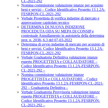
CL-2021-292
Nomina commissione valutazione istanze per acquisto
beni e servizi – Codice Identificativo Progetto 13.1.2A-
FESRPON-CL-2021-292
Verbale Progettista di verifica indagine di mercato e
approvazione capitolato tecnico
DETERMINA DI NUOVA INDIZIONE
PROCEDUTA ODA SU MEPA DI CONSIP e
contestuale Annullamento in autotutela della determina
prot. n. 2038- 6.3 del 07-03-2022
Determina di avvio indagine di mercato per acquisto di
beni e servizi. Codice Identificativo Progetto 13.1.2A-
FESRPON-CL-2021-292
Verbale Graduatoria Definitiva valutazione istanze
esperto PROGETTISTA e COLLAUDATORE –
Codice Identificativo Progetto 13.1.2A-FESRPON-
CL-2021-292 –
Nomina commissione valutazione istanze
PROGETTISTA e COLLAUDATORE – Codice
Identificativo Progetto 13.1.2A-FESRPON-CL-2021-
292 – Graduatoria Definitiva –
Verbale Graduatoria Provvisoria valutazione istanze
esperto PROGETTISTA e COLLAUDATORE –
Codice Identificativo Progetto 13.1.2A-FESRPON-
CL-2021-292 –