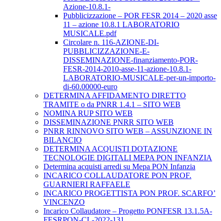
Azione-10.8.1-
Pubblicizzazione – POR FESR 2014 – 2020 asse
11 – azione 10.8.1 LABORATORIO
MUSICALE.pdf
Circolare n. 116-AZIONE-DI-
PUBBLICIZZAZIONE-E-
DISSEMINAZIONE-finanziamento-POR-
FESR-2014-2010-asse-11-azione-10.8.1-
LABORATORIO-MUSICALE-per-un-importo-
di-60.00000-euro
DETERMINA AFFIDAMENTO DIRETTO
TRAMITE o da PNRR 1.4.1 – SITO WEB
NOMINA RUP SITO WEB
DISSEMINAZIONE PNRR SITO WEB
PNRR RINNOVO SITO WEB – ASSUNZIONE IN
BILANCIO
DETERMINA ACQUISTI DOTAZIONE
TECNOLOGIE DIGITALI MEPA PON INFANZIA
Determina acquisti arredi su Mepa PON Infanzia
INCARICO COLLAUDATORE PON PROF.
GUARNIERI RAFFAELE
INCARICO PROGETTISTA PON PROF. SCARFO’
VINCENZO
Incarico Collaudatore – Progetto PONFESR 13.1.5A-
FESRPON-CL-2022-131