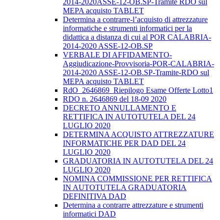
2014-2020ASSE-12-OB.SP-Tramite RDO sul
MEPA acquisto TABLET
Determina a contrarre-l’acquisto di attrezzature
informatiche e strumenti informatici per la
didattica a distanza di cui al POR CALABRIA-
2014-2020 ASSE-12-OB.SP
VERBALE DI AFFIDAMENTO-
Aggiudicazione-Provvisoria-POR-CALABRIA-
2014-2020 ASSE-12-OB.SP-Tramite-RDO sul
MEPA acquisto TABLET
RdO_2646869_Riepilogo Esame Offerte Lotto1
RDO n. 2646869 del 18-09 2020
DECRETO ANNULLAMENTO E
RETTIFICA IN AUTOTUTELA DEL 24
LUGLIO 2020
DETERMINA ACQUISTO ATTREZZATURE
INFORMATICHE PER DAD DEL 24
LUGLIO 2020
GRADUATORIA IN AUTOTUTELA DEL 24
LUGLIO 2020
NOMINA COMMISSIONE PER RETTIFICA
IN AUTOTUTELA GRADUATORIA
DEFINITIVA DAD
Determina a contrarre attrezzature e strumenti
informatici DAD