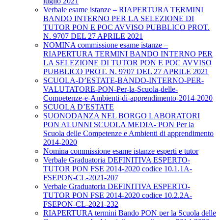
luglio 2021
Verbale esame istanze – RIAPERTURA TERMINI
BANDO INTERNO PER LA SELEZIONE DI
TUTOR PON E POC AVVISO PUBBLICO PROT.
N. 9707 DEL 27 APRILE 2021
NOMINA commissione esame istanze –
RIAPERTURA TERMINI BANDO INTERNO PER
LA SELEZIONE DI TUTOR PON E POC AVVISO
PUBBLICO PROT. N. 9707 DEL 27 APRILE 2021
SCUOLA-D’ESTATE-BANDO-INTERNO-PER-
VALUTATORE-PON-Per-la-Scuola-delle-
Competenze-e-Ambienti-di-apprendimento-2014-2020
SCUOLA D’ESTATE
SUONODANZA NEL BORGO LABORATORI
PON ALUNNI SCUOLA MEDIA- PON Per la
Scuola delle Competenze e Ambienti di apprendimento
2014-2020
Nomina commissione esame istanze esperti e tutor
Verbale Graduatoria DEFINITIVA ESPERTO-
TUTOR PON FSE 2014-2020 codice 10.1.1A-
FSEPON-CL-2021-207
Verbale Graduatoria DEFINITIVA ESPERTO-
TUTOR PON FSE 2014-2020 codice 10.2.2A-
FSEPON-CL-2021-232
RIAPERTURA termini Bando PON per la Scuola delle