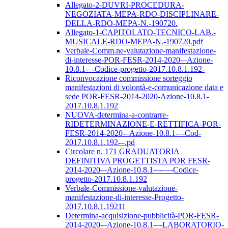
Allegato-2-DUVRI-PROCEDURA-
NEGOZIATA-MEPA-RDO-DISCIPLINARE-
DELLA-RDO-MEPA-N.-190720.
Allegato-1-CAPITOLATO-TECNICO-LAB.-
MUSICALE-RDO-MEPA-N.-190720.pdf
Verbale-Comm.ne-valutazione-manifestazione-
di-interesse-POR-FESR-2014-2020-–Azione-
10.8.1-–-Codice-progetto-2017.10.8.1.192-
Riconvocazione commissione sorteggio
manifestazioni di volontà-e-comunicazione data e
sede POR-FESR-2014-2020-Azione-10.8.1-
2017.10.8.1.192
NUOVA-determina-a-contrarre-
RIDETERMINAZIONE-E-RETTIFICA-POR-
FESR-2014-2020-–Azione-10.8.1-–-Cod-
2017.10.8.1.192-–.pd
Circolare n. 171 GRADUATORIA
DEFINITIVA PROGETTISTA POR FESR-
2014-2020-–Azione-10.8.1-–-––-Codice-
progetto-2017.10.8.1.192
Verbale-Commissione-valutazione-
manifestazione-di-interesse-Progetto-
2017.10.8.1.19211
Determina-acquisizione-pubblicità-POR-FESR-
2014-2020-–Azione-10.8.1-–-LABORATORIO-