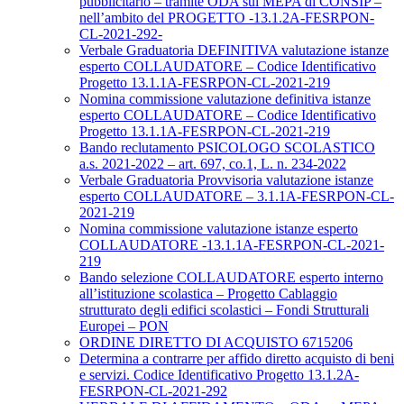
pubblicitario – tramite ODA sul MEPA di CONSIP –
nell’ambito del PROGETTO -13.1.2A-FESRPON-
CL-2021-292-
Verbale Graduatoria DEFINITIVA valutazione istanze
esperto COLLAUDATORE – Codice Identificativo
Progetto 13.1.1A-FESRPON-CL-2021-219
Nomina commissione valutazione definitiva istanze
esperto COLLAUDATORE – Codice Identificativo
Progetto 13.1.1A-FESRPON-CL-2021-219
Bando reclutamento PSICOLOGO SCOLASTICO
a.s. 2021-2022 – art. 697, co.1, L. n. 234-2022
Verbale Graduatoria Provvisoria valutazione istanze
esperto COLLAUDATORE – 3.1.1A-FESRPON-CL-
2021-219
Nomina commissione valutazione istanze esperto
COLLAUDATORE -13.1.1A-FESRPON-CL-2021-
219
Bando selezione COLLAUDATORE esperto interno
all’istituzione scolastica – Progetto Cablaggio
strutturato degli edifici scolastici – Fondi Strutturali
Europei – PON
ORDINE DIRETTO DI ACQUISTO 6715206
Determina a contrarre per affido diretto acquisto di beni
e servizi. Codice Identificativo Progetto 13.1.2A-
FESRPON-CL-2021-292