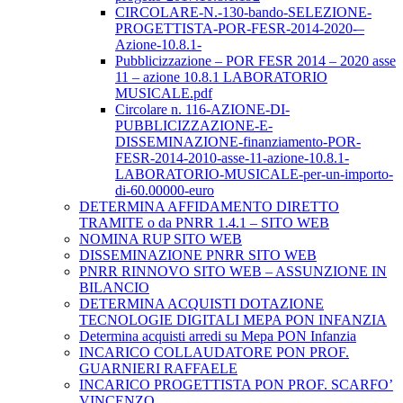
CIRCOLARE-N.-130-bando-SELEZIONE-
PROGETTISTA-POR-FESR-2014-2020-–
Azione-10.8.1-
Pubblicizzazione – POR FESR 2014 – 2020 asse
11 – azione 10.8.1 LABORATORIO
MUSICALE.pdf
Circolare n. 116-AZIONE-DI-
PUBBLICIZZAZIONE-E-
DISSEMINAZIONE-finanziamento-POR-
FESR-2014-2010-asse-11-azione-10.8.1-
LABORATORIO-MUSICALE-per-un-importo-
di-60.00000-euro
DETERMINA AFFIDAMENTO DIRETTO
TRAMITE o da PNRR 1.4.1 – SITO WEB
NOMINA RUP SITO WEB
DISSEMINAZIONE PNRR SITO WEB
PNRR RINNOVO SITO WEB – ASSUNZIONE IN
BILANCIO
DETERMINA ACQUISTI DOTAZIONE
TECNOLOGIE DIGITALI MEPA PON INFANZIA
Determina acquisti arredi su Mepa PON Infanzia
INCARICO COLLAUDATORE PON PROF.
GUARNIERI RAFFAELE
INCARICO PROGETTISTA PON PROF. SCARFO’
VINCENZO