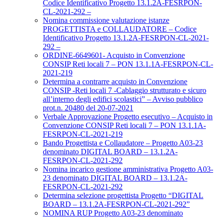
Codice Identificativo Progetto 13.1.2A-FESRPON-
CL-2021-292 –
Nomina commissione valutazione istanze
PROGETTISTA e COLLAUDATORE – Codice
Identificativo Progetto 13.1.2A-FESRPON-CL-2021-
292 –
ORDINE-6649601- Acquisto in Convenzione
CONSIP Reti locali 7 – PON 13.1.1A-FESRPON-CL-
2021-219
Determina a contrarre acquisto in Convenzione
CONSIP -Reti locali 7 -Cablaggio strutturato e sicuro
all’interno degli edifici scolastici” – Avviso pubblico
prot.n. 20480 del 20-07-2021
Verbale Approvazione Progetto esecutivo – Acquisto in
Convenzione CONSIP Reti locali 7 – PON 13.1.1A-
FESRPON-CL-2021-219
Bando Progettista e Collaudatore – Progetto A03-23
denominato DIGITAL BOARD – 13.1.2A-
FESRPON-CL-2021-292
Nomina incarico gestione amministrativa Progetto A03-
23 denominato DIGITAL BOARD – 13.1.2A-
FESRPON-CL-2021-292
Determina selezione progettista Progetto “DIGITAL
BOARD – 13.1.2A-FESRPON-CL-2021-292”
NOMINA RUP Progetto A03-23 denominato