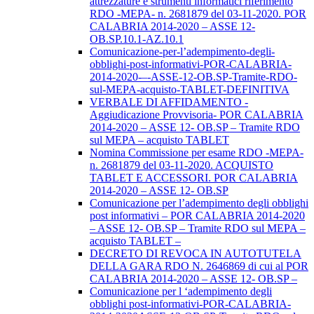
attrezzature e strumenti informatici riferimento
RDO -MEPA- n. 2681879 del 03-11-2020. POR
CALABRIA 2014-2020 – ASSE 12-
OB.SP.10.1-AZ.10.1
Comunicazione-per-l’adempimento-degli-
obblighi-post-informativi-POR-CALABRIA-
2014-2020-–-ASSE-12-OB.SP-Tramite-RDO-
sul-MEPA-acquisto-TABLET-DEFINITIVA
VERBALE DI AFFIDAMENTO -
Aggiudicazione Provvisoria- POR CALABRIA
2014-2020 – ASSE 12- OB.SP – Tramite RDO
sul MEPA – acquisto TABLET
Nomina Commissione per esame RDO -MEPA-
n. 2681879 del 03-11-2020. ACQUISTO
TABLET E ACCESSORI. POR CALABRIA
2014-2020 – ASSE 12- OB.SP
Comunicazione per l’adempimento degli obblighi
post informativi – POR CALABRIA 2014-2020
– ASSE 12- OB.SP – Tramite RDO sul MEPA –
acquisto TABLET –
DECRETO DI REVOCA IN AUTOTUTELA
DELLA GARA RDO N. 2646869 di cui al POR
CALABRIA 2014-2020 – ASSE 12- OB.SP –
Comunicazione per l ‘adempimento degli
obblighi post-informativi-POR-CALABRIA-