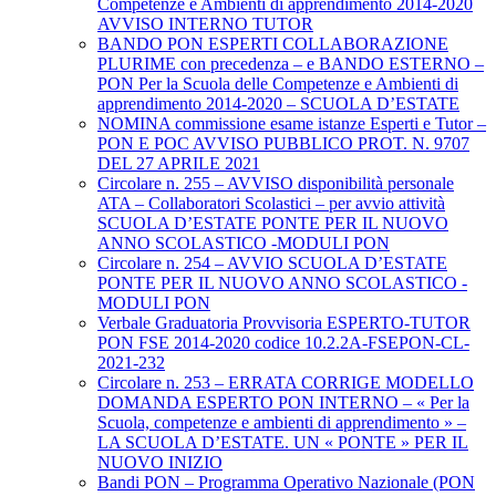
Competenze e Ambienti di apprendimento 2014-2020
AVVISO INTERNO TUTOR
BANDO PON ESPERTI COLLABORAZIONE
PLURIME con precedenza – e BANDO ESTERNO –
PON Per la Scuola delle Competenze e Ambienti di
apprendimento 2014-2020 – SCUOLA D’ESTATE
NOMINA commissione esame istanze Esperti e Tutor –
PON E POC AVVISO PUBBLICO PROT. N. 9707
DEL 27 APRILE 2021
Circolare n. 255 – AVVISO disponibilità personale
ATA – Collaboratori Scolastici – per avvio attività
SCUOLA D’ESTATE PONTE PER IL NUOVO
ANNO SCOLASTICO -MODULI PON
Circolare n. 254 – AVVIO SCUOLA D’ESTATE
PONTE PER IL NUOVO ANNO SCOLASTICO -
MODULI PON
Verbale Graduatoria Provvisoria ESPERTO-TUTOR
PON FSE 2014-2020 codice 10.2.2A-FSEPON-CL-
2021-232
Circolare n. 253 – ERRATA CORRIGE MODELLO
DOMANDA ESPERTO PON INTERNO – « Per la
Scuola, competenze e ambienti di apprendimento » –
LA SCUOLA D’ESTATE. UN « PONTE » PER IL
NUOVO INIZIO
Bandi PON – Programma Operativo Nazionale (PON