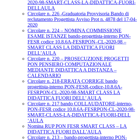
2020-98-SMART-CLASS-LA-DIDATTICA-FUORI-
DELLAULA
Circolare n. 226 -Graduatoria Provvisoria Bando di
reclutamento Progettista Avviso Prot n. 4878 del 17-04-
2020
Circolare n. 224 – NOMINA COMMISSIONE
ESAME ISTANZE bando-progettista-interno PON-
FESR codice 10.8.6A-FESRPON–CL-2020-98 –
SMART CLASS LA DIDATTICA FUORI
DELL’AULA
Circolare n. 220 – PROSECUZIONE PROGETTI
PON PENSIERO COMPUTAZIONALE
MEDIANTE DIDATTICA A DISTANZA –
CALENDARIO
Circolare n. 218-ERRATA CORRIGE bando
progettista-interno PON-FESR-codice-10.8.6A-
FESRPON-CL-2020-98-SMART CLASS LA
DIDATTICA FUORI DELL’ AULA
Circolare n. 217 bando COLLAUDATORE-interno-
PON-FESR codice 10.8.6A-FESRPON-CL-2020-98-
SMART-CLASS-LA-DIDATTICA-FUORI-DELL
‘AULA
Nomina RUP PON FESR SMART CLASS – LA
DIDATTICA FUORI DALL’AULA
Circolare n. 213 – bando-progettista-interno PON-