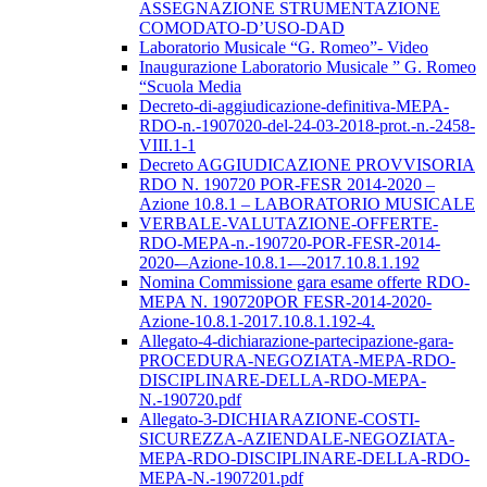
ASSEGNAZIONE STRUMENTAZIONE
COMODATO-D’USO-DAD
Laboratorio Musicale “G. Romeo”- Video
Inaugurazione Laboratorio Musicale ” G. Romeo
“Scuola Media
Decreto-di-aggiudicazione-definitiva-MEPA-
RDO-n.-1907020-del-24-03-2018-prot.-n.-2458-
VIII.1-1
Decreto AGGIUDICAZIONE PROVVISORIA
RDO N. 190720 POR-FESR 2014-2020 –
Azione 10.8.1 – LABORATORIO MUSICALE
VERBALE-VALUTAZIONE-OFFERTE-
RDO-MEPA-n.-190720-POR-FESR-2014-
2020-–Azione-10.8.1-–-2017.10.8.1.192
Nomina Commissione gara esame offerte RDO-
MEPA N. 190720POR FESR-2014-2020-
Azione-10.8.1-2017.10.8.1.192-4.
Allegato-4-dichiarazione-partecipazione-gara-
PROCEDURA-NEGOZIATA-MEPA-RDO-
DISCIPLINARE-DELLA-RDO-MEPA-
N.-190720.pdf
Allegato-3-DICHIARAZIONE-COSTI-
SICUREZZA-AZIENDALE-NEGOZIATA-
MEPA-RDO-DISCIPLINARE-DELLA-RDO-
MEPA-N.-1907201.pdf