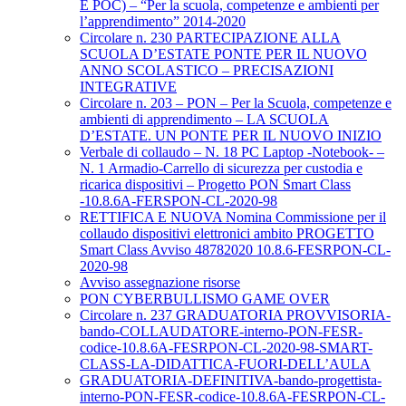
E POC) – “Per la scuola, competenze e ambienti per
l’apprendimento” 2014-2020
Circolare n. 230 PARTECIPAZIONE ALLA
SCUOLA D’ESTATE PONTE PER IL NUOVO
ANNO SCOLASTICO – PRECISAZIONI
INTEGRATIVE
Circolare n. 203 – PON – Per la Scuola, competenze e
ambienti di apprendimento – LA SCUOLA
D’ESTATE. UN PONTE PER IL NUOVO INIZIO
Verbale di collaudo – N. 18 PC Laptop -Notebook- –
N. 1 Armadio-Carrello di sicurezza per custodia e
ricarica dispositivi – Progetto PON Smart Class
-10.8.6A-FERSPON-CL-2020-98
RETTIFICA E NUOVA Nomina Commissione per il
collaudo dispositivi elettronici ambito PROGETTO
Smart Class Avviso 48782020 10.8.6-FESRPON-CL-
2020-98
Avviso assegnazione risorse
PON CYBERBULLISMO GAME OVER
Circolare n. 237 GRADUATORIA PROVVISORIA-
bando-COLLAUDATORE-interno-PON-FESR-
codice-10.8.6A-FESRPON-CL-2020-98-SMART-
CLASS-LA-DIDATTICA-FUORI-DELL’AULA
GRADUATORIA-DEFINITIVA-bando-progettista-
interno-PON-FESR-codice-10.8.6A-FESRPON-CL-