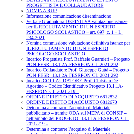
PROGETTISTA E COLLAUDATORE
NOMINA RUP
Informazione comunicazione disseminazione
Verbale Graduatoria DEFINITVA valutazione istanze
per IL RECLUTAMENTO DI UN ESPERTO
PSICOLOGO SCOLASTICO – art. 697, c. 1 – L.
234-2021
Nomina commissione valutazione definitiva istanze per
IL RECLUTAMENTO DI UN ESPERTO
PSICOLOGO SCOLASTICO
Incarico Progettista Prof. Raffaele Guarnieri – Progetto
PON-FESR -13.1.2A-FESRPON-CL-2021-292
Incarico Collaudatore Prof. Giuseppe Guttà – Progetto
PON-FESR -13.1.2A-FESRPON-CL-2021-292
Incarico COLLAUDATORE Prof. Christian De
Agostino – Codice Identificativo Progetto 13.1.1A-
FESRPON-CL-2021-219 –
ORDINE DIRETTO DI ACQUISTO 6812832
ORDINE DIRETTO DI ACQUISTO 6812670
Determina a contrarre l’acquisto di Materiale
pubblicitario – tramite ODA sul MEPA di CONSIP –
nell’ambito del PROGETO -13.1.1A-FESRPON-CL-
2021-219 –
Determina a contrarre l’acquisto di Materiale