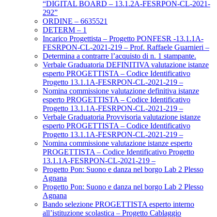
“DIGITAL BOARD – 13.1.2A-FESRPON-CL-2021-
292”
ORDINE – 6635521
DETERM – 1
Incarico Progettista – Progetto PONFESR -13.1.1A-
FESRPON-CL-2021-219 – Prof. Raffaele Guarnieri –
Determina a contrarre l’acquisto di n. 1 stampante.
Verbale Graduatoria DEFINITIVA valutazione istanze
esperto PROGETTISTA – Codice Identificativo
Progetto 13.1.1A-FESRPON-CL-2021-219 –
Nomina commissione valutazione definitiva istanze
esperto PROGETTISTA – Codice Identificativo
Progetto 13.1.1A-FESRPON-CL-2021-219 –
Verbale Graduatoria Provvisoria valutazione istanze
esperto PROGETTISTA – Codice Identificativo
Progetto 13.1.1A-FESRPON-CL-2021-219 –
Nomina commissione valutazione istanze esperto
PROGETTISTA – Codice Identificativo Progetto
13.1.1A-FESRPON-CL-2021-219 –
Progetto Pon: Suono e danza nel borgo Lab 2 Plesso
Agnana
Progetto Pon: Suono e danza nel borgo Lab 2 Plesso
Agnana
Bando selezione PROGETTISTA esperto interno
all’istituzione scolastica – Progetto Cablaggio