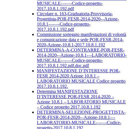
MUSICALE-–-––-Codice-progetto-
2017.10.8.1.192.pdf
Circolare n. 163-Graduatoria-Provvisoria-
Progettista-POR-FESR-2014-2020-–Azione-
10.8.1-–-––-Codice-progetto-
2017.10.8.1.192.pdf
Commissione sorteggio manifestazioni di volontà
e comunicazione data e sede POR-FESR-2014-
2020-Azione-10.8.1-2017.10.8.1.192
DETERMINA-A-CONTRARRE-POR-FESR-
2014-2020-–Azione-10.8.1-–-LABORATORIO-
MUSICALE-–-––-Codice-progetto-
2017.10.8.1.192.pdf.doc.pdf
MANIFESTAZIONE D’INTERESSE POR-
FESR 2014-2020 Azione 10.8.1 –
LABORATORIO MUSICALE Codice progetto
2017.10.8.1.192.
Determina MANIFESTAZIONE
D’INTERESSE POR-FESR 2014-2020 –
Azione 10.8.1 – LABORATORIO MUSICALE
– Codice progetto 2017.10.8.1.192
DETERMINA-SELEZIONE-PROGETTISTA-
POR-FESR-2014-2020-–Azione-10.8.1-–-
LABORATORIO-MUSICALE-–-––-Codice-
progetto-2017.10.8.1.192