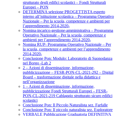
strutturato degli edifici scolastici – Fondi Strutturali
Europei – PON
DETERMINA selezione PROGETTISTA esperto
interno all’istituzione scolastica – Programma Operativo
Nazionale – Per la scuola, competenze e ambienti per
l’apprendimento 2014-2020-
Nomina-incarico-gestione-amministrativa – Programma
Operativo Nazionale – Per la scuola, competenze e
ambienti per l’apprendimento 2014-2020-
Nomina RUP- Programma Operativo Nazionale – Per
la scuola, competenze e ambienti per l’apprendimento
2014-2020-
Conclusione Pon: Modulo: Laboratorio di Suonodanza
nel Borgo -Lab 2
2 – Azioni di disseminazione, informazione,
pubblicizzazione – FESR-PON-CL-2021-292 – Digital
Board – trasformazione digitale nella didattica e
nell’organizzazione
1 – Azioni di disseminazione, informazione,
pubblicizzazione Fondi Strutturali Europei – FESR-
PON-CL-2021-219 Cablaggio strutturato sicuro edifici
scolastici
Conclusione Pon: Il Piccolo Naturalista sez. Farfalle
Conclusione Pon: Il piccolo naturalista sez. Esploratore
VERBALE Pubblicazione Graduatoria DEFINITIVA