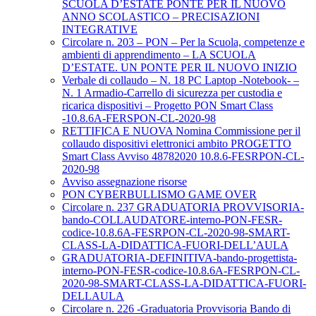
SCUOLA D’ESTATE PONTE PER IL NUOVO
ANNO SCOLASTICO – PRECISAZIONI
INTEGRATIVE
Circolare n. 203 – PON – Per la Scuola, competenze e
ambienti di apprendimento – LA SCUOLA
D’ESTATE. UN PONTE PER IL NUOVO INIZIO
Verbale di collaudo – N. 18 PC Laptop -Notebook- –
N. 1 Armadio-Carrello di sicurezza per custodia e
ricarica dispositivi – Progetto PON Smart Class
-10.8.6A-FERSPON-CL-2020-98
RETTIFICA E NUOVA Nomina Commissione per il
collaudo dispositivi elettronici ambito PROGETTO
Smart Class Avviso 48782020 10.8.6-FESRPON-CL-
2020-98
Avviso assegnazione risorse
PON CYBERBULLISMO GAME OVER
Circolare n. 237 GRADUATORIA PROVVISORIA-
bando-COLLAUDATORE-interno-PON-FESR-
codice-10.8.6A-FESRPON-CL-2020-98-SMART-
CLASS-LA-DIDATTICA-FUORI-DELL’AULA
GRADUATORIA-DEFINITIVA-bando-progettista-
interno-PON-FESR-codice-10.8.6A-FESRPON-CL-
2020-98-SMART-CLASS-LA-DIDATTICA-FUORI-
DELLAULA
Circolare n. 226 -Graduatoria Provvisoria Bando di