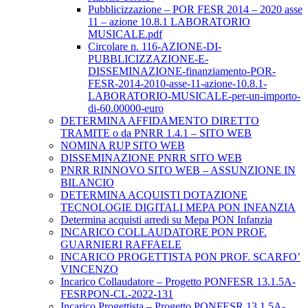
Pubblicizzazione – POR FESR 2014 – 2020 asse
11 – azione 10.8.1 LABORATORIO
MUSICALE.pdf
Circolare n. 116-AZIONE-DI-
PUBBLICIZZAZIONE-E-
DISSEMINAZIONE-finanziamento-POR-
FESR-2014-2010-asse-11-azione-10.8.1-
LABORATORIO-MUSICALE-per-un-importo-
di-60.00000-euro
DETERMINA AFFIDAMENTO DIRETTO
TRAMITE o da PNRR 1.4.1 – SITO WEB
NOMINA RUP SITO WEB
DISSEMINAZIONE PNRR SITO WEB
PNRR RINNOVO SITO WEB – ASSUNZIONE IN
BILANCIO
DETERMINA ACQUISTI DOTAZIONE
TECNOLOGIE DIGITALI MEPA PON INFANZIA
Determina acquisti arredi su Mepa PON Infanzia
INCARICO COLLAUDATORE PON PROF.
GUARNIERI RAFFAELE
INCARICO PROGETTISTA PON PROF. SCARFO’
VINCENZO
Incarico Collaudatore – Progetto PONFESR 13.1.5A-
FESRPON-CL-2022-131
Incarico Progettista – Progetto PONFESR 13.1.5A-