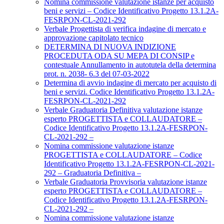
Nomina commissione valutazione istanze per acquisto
beni e servizi – Codice Identificativo Progetto 13.1.2A-
FESRPON-CL-2021-292
Verbale Progettista di verifica indagine di mercato e
approvazione capitolato tecnico
DETERMINA DI NUOVA INDIZIONE
PROCEDUTA ODA SU MEPA DI CONSIP e
contestuale Annullamento in autotutela della determina
prot. n. 2038- 6.3 del 07-03-2022
Determina di avvio indagine di mercato per acquisto di
beni e servizi. Codice Identificativo Progetto 13.1.2A-
FESRPON-CL-2021-292
Verbale Graduatoria Definitiva valutazione istanze
esperto PROGETTISTA e COLLAUDATORE –
Codice Identificativo Progetto 13.1.2A-FESRPON-
CL-2021-292 –
Nomina commissione valutazione istanze
PROGETTISTA e COLLAUDATORE – Codice
Identificativo Progetto 13.1.2A-FESRPON-CL-2021-
292 – Graduatoria Definitiva –
Verbale Graduatoria Provvisoria valutazione istanze
esperto PROGETTISTA e COLLAUDATORE –
Codice Identificativo Progetto 13.1.2A-FESRPON-
CL-2021-292 –
Nomina commissione valutazione istanze