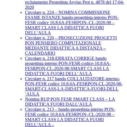
reclutamento Progettista Avviso Prot n. 4878 del 17-04-
2020
Circolare n. 224 – NOMINA COMMISSIONE
ESAME ISTANZE bando-progettista-interno PON-
FESR codice 10.8.6A-FESRPON–CL-2020-98 –
SMART CLASS LA DIDATTICA FUORI
DELL’AULA
Circolare n. 220 – PROSECUZIONE PROGETTI
PON PENSIERO COMPUTAZIONALE
MEDIANTE DIDATTICA A DISTANZA –
CALENDARIO
Circolare n. 218-ERRATA CORRIGE bando
progettista-interno PON-FESR-codice-10.8.6A-
FESRPON-CL-2020-98-SMART CLASS LA
DIDATTICA FUORI DELL’ AULA
Circolare n. 217 bando COLLAUDATORE-interno-
PON-FESR codice 10.8.6A-FESRPON-CL-2020-98-
SMART-CLASS-LA-DIDATTICA-FUORI-DELL
‘AULA
Nomina RUP PON FESR SMART CLASS – LA
DIDATTICA FUORI DALL’AULA
Circolare n. 213 – bando-progettista-interno PON-
FESR codice 10.8.6A-FESRPON–CL-2020-98 –
SMART CLASS LA DIDATTICA FUORI
DELL’AULA –