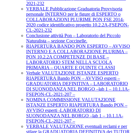
2021-232
VERBALE Pubblicazione Graduatoria Provvisoria
personale INTERNO per le figure di ESPERTO o
COLLABORAZIONI PLURIME PON FSE 2014-
2020 codice identificativo progetto 10.2.2A-FSEPON-
CL-2021-232
Conclusione attività Pon – Laboratorio del Piccolo
Naturalista – sezione Coccinelle.
RIAPERTURA BANDO PON ESPERTO – AVVISO
INTERNO E A COLLABORAZIONE PLURIMA –
PON 10.2.2A COMPETENZE DI BASE –
LABORATORIO STEM NELLA SCUOLA
PRIMARIA – QUARTE E QUINTE CLASSI
Verbale VALUTAZIONE ISTANZE ESPERTO
RIAPERTURA Bando PON – AVVISO esperti –
GRADUATORIA DEFINITIVA – LABORATORIO
DI SUONODANZA NEL BORGO –lab 1 – 10.1.1A-
FSEPON-CL-2021-207 –
NOMINA COMMISSIONE VALUTAZIONE
ISTANZE ESPERTO RIAPERTURA Bando PON –
AVVISO esperti -LABORATORIO DI
SUONODANZA NEL BORGO –lab 1 – 10.1.1A-
FSEPON-CL-2021-207 –
VERBALE VALUTAZIONE eventuali reclami e per
stilare la GRADUATORIA DEFINITIVA dei TUTOR