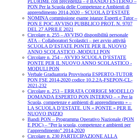
PLURIME con precedenza – e BANDO ESTERNO –
PON Per la Scuola delle Competenze e Ambienti di
apprendimento 2014-2020 – SCUOLA D’ESTATE
NOMINA commissione esame istanze Esperti e Tutor –
PON E POC AVVISO PUBBLICO PROT. N. 9707
DEL 27 APRILE 2021
Circolare n. 255 – AVVISO disponibilità personale
ATA – Collaboratori Scolastici – per avvio attività
SCUOLA D’ESTATE PONTE PER IL NUOVO
ANNO SCOLASTICO -MODULI PON
Circolare n. 254 – AVVIO SCUOLA D’ESTATE
PONTE PER IL NUOVO ANNO SCOLASTICO -
MODULI PON
Verbale Graduatoria Provvisoria ESPERTO-TUTOR
PON FSE 2014-2020 codice 10.2.2A-FSEPON-CL-
2021-232
Circolare n. 253 – ERRATA CORRIGE MODELLO
DOMANDA ESPERTO PON INTERNO – « Per la
Scuola, competenze e ambienti di apprendimento » –
LA SCUOLA D’ESTATE. UN « PONTE » PER IL
NUOVO INIZIO
Bandi PON – Programma Operativo Nazionale (PON
E POC) – “Per la scuola, competenze e ambienti per
l’apprendimento” 2014-2020
Circolare n. 230 PARTECIPAZIONE ALLA