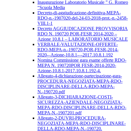
Inaugurazione Laboratorio Musicale ” G. Romeo
“Scuola Media
Decreto-di-aggiudicazione-definitiva-MEPA-
RDO-n.-1907020-del-24-03-2018-prot.-n.-2458-
VIII.1-1
Decreto AGGIUDICAZIONE PROVVISORIA
RDO N. 190720 POR-FESR 2014-2020 –
Azione 10.8.1 – LABORATORIO MUSICALE
VERBALE-VALUTAZIONE-OFFERTE-
RDO-MEPA-n.-190720-POR-FESR-2014-
2020-–Azione-10.8.1-–-2017.10.8.1.192
Nomina Commissione gara esame offerte RDO-
MEPA N. 190720POR FESR-2014-2020-
Azione-10.8.1-2017.10.8.1.192-4.
Allegato-4-dichiarazione-partecipazione-gara-
PROCEDURA-NEGOZIATA-MEPA-RDO-
DISCIPLINARE-DELLA-RDO-MEPA-
N.-190720.pdf
Allegato-3-DICHIARAZIONE-COSTI-
SICUREZZA-AZIENDALE-NEGOZIATA-
MEPA-RDO-DISCIPLINARE-DELLA-RDO-
MEPA-N.-1907201.pdf
Allegato-2-DUVRI-PROCEDURA-
NEGOZIATA-MEPA-RDO-DISCIPLINARE-
DELLA-RDO-MEPA-N.-190720.