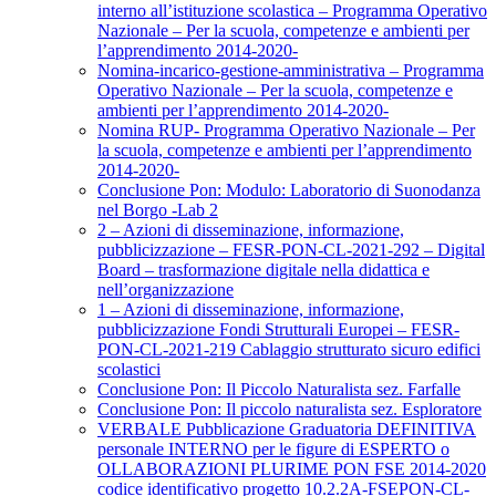
interno all’istituzione scolastica – Programma Operativo
Nazionale – Per la scuola, competenze e ambienti per
l’apprendimento 2014-2020-
Nomina-incarico-gestione-amministrativa – Programma
Operativo Nazionale – Per la scuola, competenze e
ambienti per l’apprendimento 2014-2020-
Nomina RUP- Programma Operativo Nazionale – Per
la scuola, competenze e ambienti per l’apprendimento
2014-2020-
Conclusione Pon: Modulo: Laboratorio di Suonodanza
nel Borgo -Lab 2
2 – Azioni di disseminazione, informazione,
pubblicizzazione – FESR-PON-CL-2021-292 – Digital
Board – trasformazione digitale nella didattica e
nell’organizzazione
1 – Azioni di disseminazione, informazione,
pubblicizzazione Fondi Strutturali Europei – FESR-
PON-CL-2021-219 Cablaggio strutturato sicuro edifici
scolastici
Conclusione Pon: Il Piccolo Naturalista sez. Farfalle
Conclusione Pon: Il piccolo naturalista sez. Esploratore
VERBALE Pubblicazione Graduatoria DEFINITIVA
personale INTERNO per le figure di ESPERTO o
OLLABORAZIONI PLURIME PON FSE 2014-2020
codice identificativo progetto 10.2.2A-FSEPON-CL-