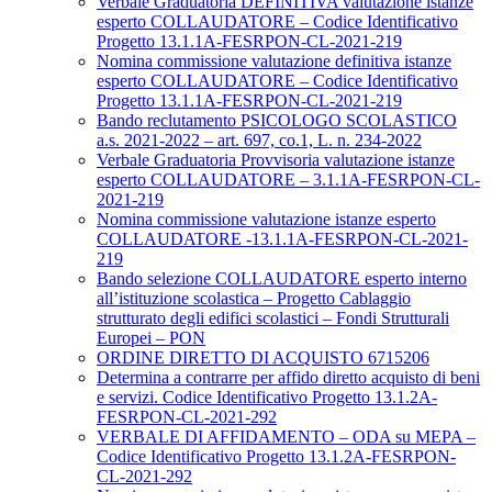
Verbale Graduatoria DEFINITIVA valutazione istanze
esperto COLLAUDATORE – Codice Identificativo
Progetto 13.1.1A-FESRPON-CL-2021-219
Nomina commissione valutazione definitiva istanze
esperto COLLAUDATORE – Codice Identificativo
Progetto 13.1.1A-FESRPON-CL-2021-219
Bando reclutamento PSICOLOGO SCOLASTICO
a.s. 2021-2022 – art. 697, co.1, L. n. 234-2022
Verbale Graduatoria Provvisoria valutazione istanze
esperto COLLAUDATORE – 3.1.1A-FESRPON-CL-
2021-219
Nomina commissione valutazione istanze esperto
COLLAUDATORE -13.1.1A-FESRPON-CL-2021-
219
Bando selezione COLLAUDATORE esperto interno
all’istituzione scolastica – Progetto Cablaggio
strutturato degli edifici scolastici – Fondi Strutturali
Europei – PON
ORDINE DIRETTO DI ACQUISTO 6715206
Determina a contrarre per affido diretto acquisto di beni
e servizi. Codice Identificativo Progetto 13.1.2A-
FESRPON-CL-2021-292
VERBALE DI AFFIDAMENTO – ODA su MEPA –
Codice Identificativo Progetto 13.1.2A-FESRPON-
CL-2021-292