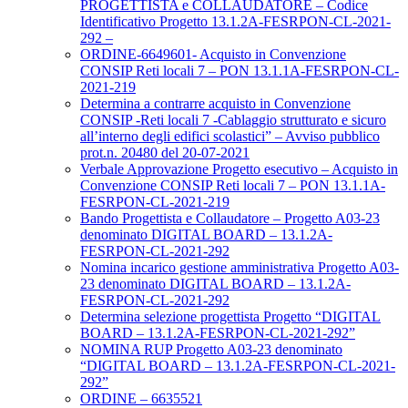
PROGETTISTA e COLLAUDATORE – Codice
Identificativo Progetto 13.1.2A-FESRPON-CL-2021-
292 –
ORDINE-6649601- Acquisto in Convenzione
CONSIP Reti locali 7 – PON 13.1.1A-FESRPON-CL-
2021-219
Determina a contrarre acquisto in Convenzione
CONSIP -Reti locali 7 -Cablaggio strutturato e sicuro
all’interno degli edifici scolastici” – Avviso pubblico
prot.n. 20480 del 20-07-2021
Verbale Approvazione Progetto esecutivo – Acquisto in
Convenzione CONSIP Reti locali 7 – PON 13.1.1A-
FESRPON-CL-2021-219
Bando Progettista e Collaudatore – Progetto A03-23
denominato DIGITAL BOARD – 13.1.2A-
FESRPON-CL-2021-292
Nomina incarico gestione amministrativa Progetto A03-
23 denominato DIGITAL BOARD – 13.1.2A-
FESRPON-CL-2021-292
Determina selezione progettista Progetto “DIGITAL
BOARD – 13.1.2A-FESRPON-CL-2021-292”
NOMINA RUP Progetto A03-23 denominato
“DIGITAL BOARD – 13.1.2A-FESRPON-CL-2021-
292”
ORDINE – 6635521