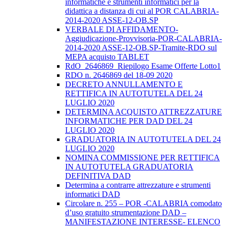
informatiche e strumenti informatici per la
didattica a distanza di cui al POR CALABRIA-
2014-2020 ASSE-12-OB.SP
VERBALE DI AFFIDAMENTO-
Aggiudicazione-Provvisoria-POR-CALABRIA-
2014-2020 ASSE-12-OB.SP-Tramite-RDO sul
MEPA acquisto TABLET
RdO_2646869_Riepilogo Esame Offerte Lotto1
RDO n. 2646869 del 18-09 2020
DECRETO ANNULLAMENTO E
RETTIFICA IN AUTOTUTELA DEL 24
LUGLIO 2020
DETERMINA ACQUISTO ATTREZZATURE
INFORMATICHE PER DAD DEL 24
LUGLIO 2020
GRADUATORIA IN AUTOTUTELA DEL 24
LUGLIO 2020
NOMINA COMMISSIONE PER RETTIFICA
IN AUTOTUTELA GRADUATORIA
DEFINITIVA DAD
Determina a contrarre attrezzature e strumenti
informatici DAD
Circolare n. 255 – POR -CALABRIA comodato
d’uso gratuito strumentazione DAD –
MANIFESTAZIONE INTERESSE- ELENCO