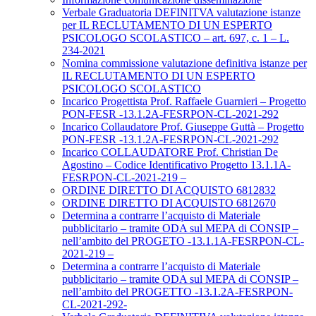
Verbale Graduatoria DEFINITVA valutazione istanze
per IL RECLUTAMENTO DI UN ESPERTO
PSICOLOGO SCOLASTICO – art. 697, c. 1 – L.
234-2021
Nomina commissione valutazione definitiva istanze per
IL RECLUTAMENTO DI UN ESPERTO
PSICOLOGO SCOLASTICO
Incarico Progettista Prof. Raffaele Guarnieri – Progetto
PON-FESR -13.1.2A-FESRPON-CL-2021-292
Incarico Collaudatore Prof. Giuseppe Guttà – Progetto
PON-FESR -13.1.2A-FESRPON-CL-2021-292
Incarico COLLAUDATORE Prof. Christian De
Agostino – Codice Identificativo Progetto 13.1.1A-
FESRPON-CL-2021-219 –
ORDINE DIRETTO DI ACQUISTO 6812832
ORDINE DIRETTO DI ACQUISTO 6812670
Determina a contrarre l’acquisto di Materiale
pubblicitario – tramite ODA sul MEPA di CONSIP –
nell’ambito del PROGETO -13.1.1A-FESRPON-CL-
2021-219 –
Determina a contrarre l’acquisto di Materiale
pubblicitario – tramite ODA sul MEPA di CONSIP –
nell’ambito del PROGETTO -13.1.2A-FESRPON-
CL-2021-292-