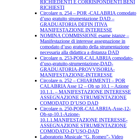
RICHIEDENTI E CORRISPONDENTI BENI
RICHIESTI
Circolare n. 254 – POR -CALABRIA comodato
d’uso gratuito strumentazione DAD –
GRADUATORIA DEFIN ITIVA
MANIFESTAZIONE INTERESSE
NOMINA COMMISSIONE esame istanze –
Manifestazione di interesse assegnazione in
comodato d’uso gratuito della strumentazione
necessaria alla didattica a distanza DAD
Circolare n. 253-POR-CALABRIA comodato-
d’uso-gratuito-strumentazione-DAD-
GRADUATORIA-PROVVISORIA-
MANIFESTAZIONE-INTERESSE
Circolare n. 252 – CHIARIMENTI – POR
CALABRIA Asse 12 – Ob sp 10.1 – Azione
10.1.1. – MANIFESTAZIONE INTERESSE
ASSEGNAZIONE STRUMENTAZIONE
COMODATO D’USO DAD
Circolare n. 250-POR-CALABRIA-Asse-12-
Ob-sp-10.1-Azione-
10.1.1.MANIFESTAZIONE INTERESSE-
ASSEGNAZIONE STRUMENTAZIONE
COMODATO-D’USO-DAD
Laboratorio Musicale “G. Romeo”- Video