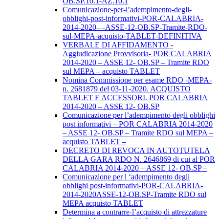
OB.SP.10.1-AZ.10.1
Comunicazione-per-l’adempimento-degli-
obblighi-post-informativi-POR-CALABRIA-
2014-2020-–-ASSE-12-OB.SP-Tramite-RDO-
sul-MEPA-acquisto-TABLET-DEFINITIVA
VERBALE DI AFFIDAMENTO -
Aggiudicazione Provvisoria- POR CALABRIA
2014-2020 – ASSE 12- OB.SP – Tramite RDO
sul MEPA – acquisto TABLET
Nomina Commissione per esame RDO -MEPA-
n. 2681879 del 03-11-2020. ACQUISTO
TABLET E ACCESSORI. POR CALABRIA
2014-2020 – ASSE 12- OB.SP
Comunicazione per l’adempimento degli obblighi
post informativi – POR CALABRIA 2014-2020
– ASSE 12- OB.SP – Tramite RDO sul MEPA –
acquisto TABLET –
DECRETO DI REVOCA IN AUTOTUTELA
DELLA GARA RDO N. 2646869 di cui al POR
CALABRIA 2014-2020 – ASSE 12- OB.SP –
Comunicazione per l ‘adempimento degli
obblighi post-informativi-POR-CALABRIA-
2014-2020ASSE-12-OB.SP-Tramite RDO sul
MEPA acquisto TABLET
Determina a contrarre-l’acquisto di attrezzature