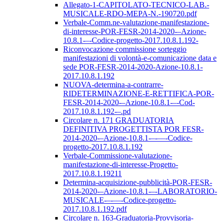
Allegato-1-CAPITOLATO-TECNICO-LAB.-
MUSICALE-RDO-MEPA-N.-190720.pdf
Verbale-Comm.ne-valutazione-manifestazione-
di-interesse-POR-FESR-2014-2020-–Azione-
10.8.1-–-Codice-progetto-2017.10.8.1.192-
Riconvocazione commissione sorteggio
manifestazioni di volontà-e-comunicazione data e
sede POR-FESR-2014-2020-Azione-10.8.1-
2017.10.8.1.192
NUOVA-determina-a-contrarre-
RIDETERMINAZIONE-E-RETTIFICA-POR-
FESR-2014-2020-–Azione-10.8.1-–-Cod-
2017.10.8.1.192-–.pd
Circolare n. 171 GRADUATORIA
DEFINITIVA PROGETTISTA POR FESR-
2014-2020-–Azione-10.8.1-–-––-Codice-
progetto-2017.10.8.1.192
Verbale-Commissione-valutazione-
manifestazione-di-interesse-Progetto-
2017.10.8.1.19211
Determina-acquisizione-pubblicità-POR-FESR-
2014-2020-–Azione-10.8.1-–-LABORATORIO-
MUSICALE-–-––-Codice-progetto-
2017.10.8.1.192.pdf
Circolare n. 163-Graduatoria-Provvisoria-