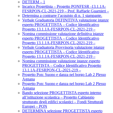
DETERM – 1
Incarico Progettista – Progetto PONFESR -13.1.1A-
FESRPON-CL-2021-219 – Prof. Raffaele Guarnieri –
Determina a contrarre l’acquisto di n. 1 stampante.
Verbale Graduatoria DEFINITIVA valutazione istanze
esperto PROGETTISTA – Codice Identificativo
Progetto 13.1.1A-FESRPON-CL-2021-219 –
Nomina commissione valutazione definitiva istanze
esperto PROGETTISTA – Codice Identificativo
Progetto 13.1.1A-FESRPON-CL-2021-219 –
Verbale Graduatoria Provvisoria valutazione istanze
esperto PROGETTISTA – Codice Identificativo
Progetto 13.1.1A-FESRPON-CL-2021-219 –
Nomina commissione valutazione istanze esperto
PROGETTISTA – Codice Identificativo Progetto
13.1.1A-FESRPON-CL-2021-219 –
Progetto Pon: Suono e danza nel borgo Lab 2 Plesso
Agnana
Progetto Pon: Suono e danza nel borgo Lab 2 Plesso
Agnana
Bando selezione PROGETTISTA esperto interno
all’istituzione scolastica – Progetto Cablaggio
strutturato degli edifici scolastici – Fondi Strutturali
Europei – PON
DETERMINA selezione PROGETTISTA esperto