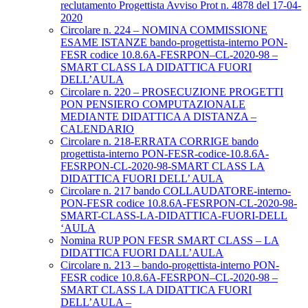
reclutamento Progettista Avviso Prot n. 4878 del 17-04-
2020
Circolare n. 224 – NOMINA COMMISSIONE
ESAME ISTANZE bando-progettista-interno PON-
FESR codice 10.8.6A-FESRPON–CL-2020-98 –
SMART CLASS LA DIDATTICA FUORI
DELL’AULA
Circolare n. 220 – PROSECUZIONE PROGETTI
PON PENSIERO COMPUTAZIONALE
MEDIANTE DIDATTICA A DISTANZA –
CALENDARIO
Circolare n. 218-ERRATA CORRIGE bando
progettista-interno PON-FESR-codice-10.8.6A-
FESRPON-CL-2020-98-SMART CLASS LA
DIDATTICA FUORI DELL’ AULA
Circolare n. 217 bando COLLAUDATORE-interno-
PON-FESR codice 10.8.6A-FESRPON-CL-2020-98-
SMART-CLASS-LA-DIDATTICA-FUORI-DELL
‘AULA
Nomina RUP PON FESR SMART CLASS – LA
DIDATTICA FUORI DALL’AULA
Circolare n. 213 – bando-progettista-interno PON-
FESR codice 10.8.6A-FESRPON–CL-2020-98 –
SMART CLASS LA DIDATTICA FUORI
DELL’AULA –