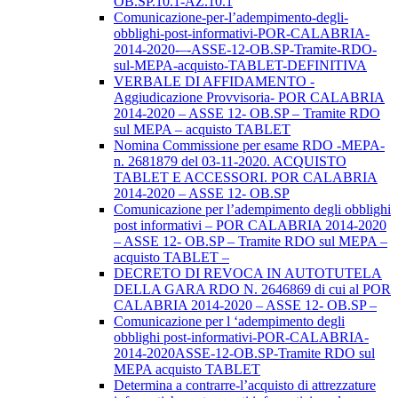
OB.SP.10.1-AZ.10.1
Comunicazione-per-l’adempimento-degli-
obblighi-post-informativi-POR-CALABRIA-
2014-2020-–-ASSE-12-OB.SP-Tramite-RDO-
sul-MEPA-acquisto-TABLET-DEFINITIVA
VERBALE DI AFFIDAMENTO -
Aggiudicazione Provvisoria- POR CALABRIA
2014-2020 – ASSE 12- OB.SP – Tramite RDO
sul MEPA – acquisto TABLET
Nomina Commissione per esame RDO -MEPA-
n. 2681879 del 03-11-2020. ACQUISTO
TABLET E ACCESSORI. POR CALABRIA
2014-2020 – ASSE 12- OB.SP
Comunicazione per l’adempimento degli obblighi
post informativi – POR CALABRIA 2014-2020
– ASSE 12- OB.SP – Tramite RDO sul MEPA –
acquisto TABLET –
DECRETO DI REVOCA IN AUTOTUTELA
DELLA GARA RDO N. 2646869 di cui al POR
CALABRIA 2014-2020 – ASSE 12- OB.SP –
Comunicazione per l ‘adempimento degli
obblighi post-informativi-POR-CALABRIA-
2014-2020ASSE-12-OB.SP-Tramite RDO sul
MEPA acquisto TABLET
Determina a contrarre-l’acquisto di attrezzature