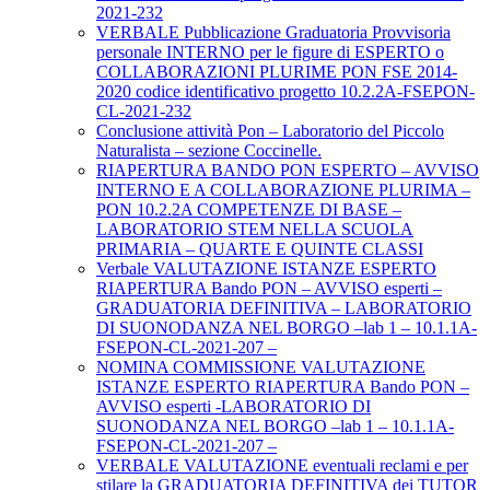
2021-232
VERBALE Pubblicazione Graduatoria Provvisoria
personale INTERNO per le figure di ESPERTO o
COLLABORAZIONI PLURIME PON FSE 2014-
2020 codice identificativo progetto 10.2.2A-FSEPON-
CL-2021-232
Conclusione attività Pon – Laboratorio del Piccolo
Naturalista – sezione Coccinelle.
RIAPERTURA BANDO PON ESPERTO – AVVISO
INTERNO E A COLLABORAZIONE PLURIMA –
PON 10.2.2A COMPETENZE DI BASE –
LABORATORIO STEM NELLA SCUOLA
PRIMARIA – QUARTE E QUINTE CLASSI
Verbale VALUTAZIONE ISTANZE ESPERTO
RIAPERTURA Bando PON – AVVISO esperti –
GRADUATORIA DEFINITIVA – LABORATORIO
DI SUONODANZA NEL BORGO –lab 1 – 10.1.1A-
FSEPON-CL-2021-207 –
NOMINA COMMISSIONE VALUTAZIONE
ISTANZE ESPERTO RIAPERTURA Bando PON –
AVVISO esperti -LABORATORIO DI
SUONODANZA NEL BORGO –lab 1 – 10.1.1A-
FSEPON-CL-2021-207 –
VERBALE VALUTAZIONE eventuali reclami e per
stilare la GRADUATORIA DEFINITIVA dei TUTOR