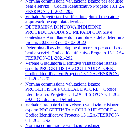
Nomina commissione valutazione istanze per acquisto
beni e servizi – Codice Identificativo Progetto 13.1.2A-
FESRPON-CL-2021-292
Verbale Progettista di verifica indagine di mercato e
approvazione capitolato tecnico
DETERMINA DI NUOVA INDIZIONE
PROCEDUTA ODA SU MEPA DI CONSIP e
contestuale Annullamento in autotutela della determina
prot. n. 2038- 6.3 del 07-03-2022
Determina di avvio indagine di mercato per acquisto di
beni e servizi. Codice Identificativo Progetto 13.1.2A-
FESRPON-CL-2021-292
Verbale Graduatoria Definitiva valutazione istanze
esperto PROGETTISTA e COLLAUDATORE –
Codice Identificativo Progetto 13.1.2A-FESRPON-
CL-2021-292 –
Nomina commissione valutazione istanze
PROGETTISTA e COLLAUDATORE – Codice
Identificativo Progetto 13.1.2A-FESRPON-CL-2021-
292 – Graduatoria Definitiva –
Verbale Graduatoria Provvisoria valutazione istanze
esperto PROGETTISTA e COLLAUDATORE –
Codice Identificativo Progetto 13.1.2A-FESRPON-
CL-2021-292 –
Nomina commissione valutazione istanze