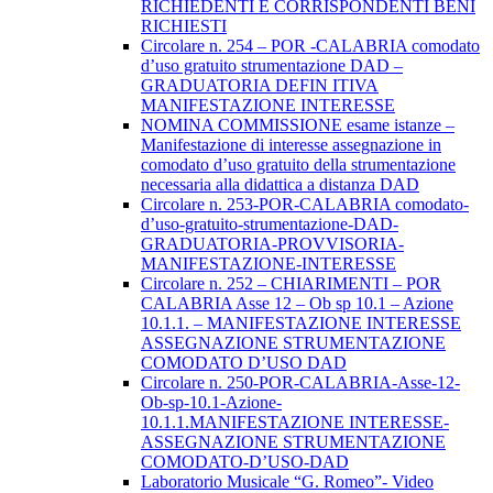
RICHIEDENTI E CORRISPONDENTI BENI
RICHIESTI
Circolare n. 254 – POR -CALABRIA comodato
d’uso gratuito strumentazione DAD –
GRADUATORIA DEFIN ITIVA
MANIFESTAZIONE INTERESSE
NOMINA COMMISSIONE esame istanze –
Manifestazione di interesse assegnazione in
comodato d’uso gratuito della strumentazione
necessaria alla didattica a distanza DAD
Circolare n. 253-POR-CALABRIA comodato-
d’uso-gratuito-strumentazione-DAD-
GRADUATORIA-PROVVISORIA-
MANIFESTAZIONE-INTERESSE
Circolare n. 252 – CHIARIMENTI – POR
CALABRIA Asse 12 – Ob sp 10.1 – Azione
10.1.1. – MANIFESTAZIONE INTERESSE
ASSEGNAZIONE STRUMENTAZIONE
COMODATO D’USO DAD
Circolare n. 250-POR-CALABRIA-Asse-12-
Ob-sp-10.1-Azione-
10.1.1.MANIFESTAZIONE INTERESSE-
ASSEGNAZIONE STRUMENTAZIONE
COMODATO-D’USO-DAD
Laboratorio Musicale “G. Romeo”- Video