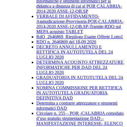
informatiche e strumenti informatici per la
didattica a distanza di cui al POR CALABRIA-
2014-2020 ASSE-12-OB.SP
VERBALE DI AFFIDAMENTO-
Aggiudicazione-Provvisoria-POR-CALABRIA-
2014-2020 ASSE-12-OB.SP-Tramite-RDO sul
MEPA acquisto TABLET
RdO_2646869_Riepilogo Esame Offerte Lotto1
RDO n. 2646869 del 18-09 2020
DECRETO ANNULLAMENTO E
RETTIFICA IN AUTOTUTELA DEL 24
LUGLIO 2020
DETERMINA ACQUISTO ATTREZZATURE
INFORMATICHE PER DAD DEL 24
LUGLIO 2020
GRADUATORIA IN AUTOTUTELA DEL 24
LUGLIO 2020
NOMINA COMMISSIONE PER RETTIFICA
IN AUTOTUTELA GRADUATORIA
DEFINITIVA DAD
Determina a contrarre attrezzature e strumenti
informatici DAD
Circolare n. 255 – POR -CALABRIA comodato
d’uso gratuito strumentazione DAD –
MANIFESTAZIONE INTERESSE- ELENCO