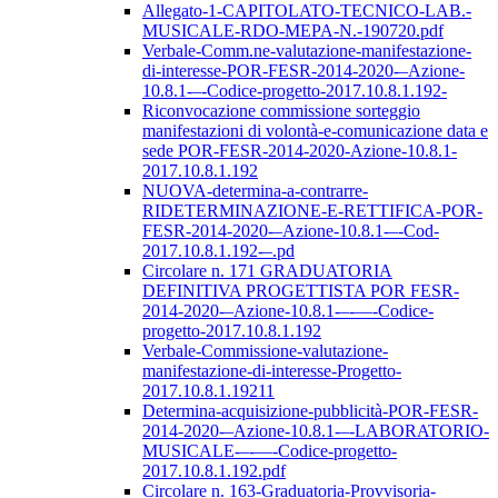
Allegato-1-CAPITOLATO-TECNICO-LAB.-
MUSICALE-RDO-MEPA-N.-190720.pdf
Verbale-Comm.ne-valutazione-manifestazione-
di-interesse-POR-FESR-2014-2020-–Azione-
10.8.1-–-Codice-progetto-2017.10.8.1.192-
Riconvocazione commissione sorteggio
manifestazioni di volontà-e-comunicazione data e
sede POR-FESR-2014-2020-Azione-10.8.1-
2017.10.8.1.192
NUOVA-determina-a-contrarre-
RIDETERMINAZIONE-E-RETTIFICA-POR-
FESR-2014-2020-–Azione-10.8.1-–-Cod-
2017.10.8.1.192-–.pd
Circolare n. 171 GRADUATORIA
DEFINITIVA PROGETTISTA POR FESR-
2014-2020-–Azione-10.8.1-–-––-Codice-
progetto-2017.10.8.1.192
Verbale-Commissione-valutazione-
manifestazione-di-interesse-Progetto-
2017.10.8.1.19211
Determina-acquisizione-pubblicità-POR-FESR-
2014-2020-–Azione-10.8.1-–-LABORATORIO-
MUSICALE-–-––-Codice-progetto-
2017.10.8.1.192.pdf
Circolare n. 163-Graduatoria-Provvisoria-