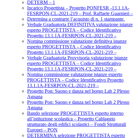
DETERM – 1
Incarico Progettista – Progetto PONFESR -13.1.1A-
FESRPON-CL-2021-219 – Prof. Raffaele Guarnieri –
Determina a contrarre l’acquisto di n. 1 stampante.
Verbale Graduatoria DEFINITIVA valutazione istanze
esperto PROGETTISTA – Codice Identificativo
Progetto 13.1.1A-FESRPON-CL-2021-219 –
Nomina commissione valutazione definitiva istanze
esperto PROGETTISTA – Codice Identificativo
Progetto 13.1.1A-FESRPON-CL-2021-219 –
Verbale Graduatoria Provvisoria valutazione istanze
esperto PROGETTISTA – Codice Identificativo
Progetto 13.1.1A-FESRPON-CL-2021-219 –
Nomina commissione valutazione istanze esperto
PROGETTISTA – Codice Identificativo Progetto
13.1.1A-FESRPON-CL-2021-219 –
Progetto Pon: Suono e danza nel borgo Lab 2 Plesso
Agnana
Progetto Pon: Suono e danza nel borgo Lab 2 Plesso
Agnana
Bando selezione PROGETTISTA esperto interno
all’istituzione scolastica – Progetto Cablaggio
strutturato degli edifici scolastici – Fondi Strutturali
Europei – PON
DETERMINA selezione PROGETTISTA esperto