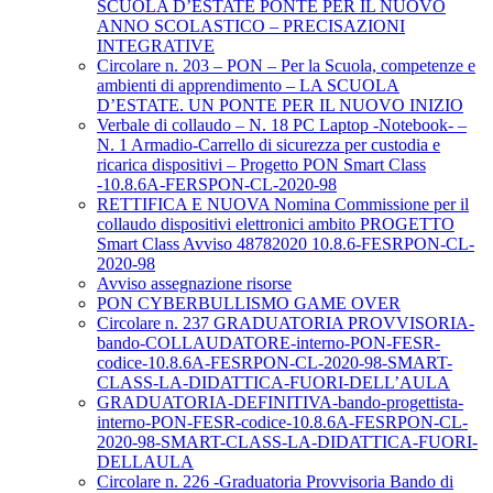
SCUOLA D’ESTATE PONTE PER IL NUOVO
ANNO SCOLASTICO – PRECISAZIONI
INTEGRATIVE
Circolare n. 203 – PON – Per la Scuola, competenze e
ambienti di apprendimento – LA SCUOLA
D’ESTATE. UN PONTE PER IL NUOVO INIZIO
Verbale di collaudo – N. 18 PC Laptop -Notebook- –
N. 1 Armadio-Carrello di sicurezza per custodia e
ricarica dispositivi – Progetto PON Smart Class
-10.8.6A-FERSPON-CL-2020-98
RETTIFICA E NUOVA Nomina Commissione per il
collaudo dispositivi elettronici ambito PROGETTO
Smart Class Avviso 48782020 10.8.6-FESRPON-CL-
2020-98
Avviso assegnazione risorse
PON CYBERBULLISMO GAME OVER
Circolare n. 237 GRADUATORIA PROVVISORIA-
bando-COLLAUDATORE-interno-PON-FESR-
codice-10.8.6A-FESRPON-CL-2020-98-SMART-
CLASS-LA-DIDATTICA-FUORI-DELL’AULA
GRADUATORIA-DEFINITIVA-bando-progettista-
interno-PON-FESR-codice-10.8.6A-FESRPON-CL-
2020-98-SMART-CLASS-LA-DIDATTICA-FUORI-
DELLAULA
Circolare n. 226 -Graduatoria Provvisoria Bando di