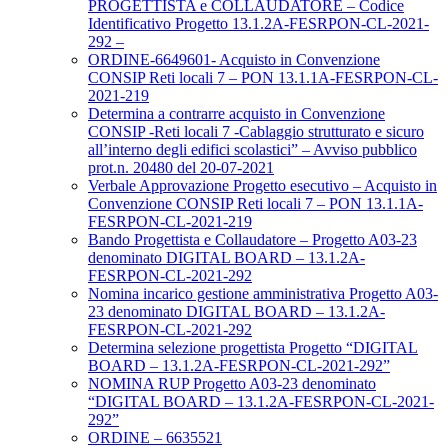
PROGETTISTA e COLLAUDATORE – Codice
Identificativo Progetto 13.1.2A-FESRPON-CL-2021-
292 –
ORDINE-6649601- Acquisto in Convenzione
CONSIP Reti locali 7 – PON 13.1.1A-FESRPON-CL-
2021-219
Determina a contrarre acquisto in Convenzione
CONSIP -Reti locali 7 -Cablaggio strutturato e sicuro
all’interno degli edifici scolastici” – Avviso pubblico
prot.n. 20480 del 20-07-2021
Verbale Approvazione Progetto esecutivo – Acquisto in
Convenzione CONSIP Reti locali 7 – PON 13.1.1A-
FESRPON-CL-2021-219
Bando Progettista e Collaudatore – Progetto A03-23
denominato DIGITAL BOARD – 13.1.2A-
FESRPON-CL-2021-292
Nomina incarico gestione amministrativa Progetto A03-
23 denominato DIGITAL BOARD – 13.1.2A-
FESRPON-CL-2021-292
Determina selezione progettista Progetto “DIGITAL
BOARD – 13.1.2A-FESRPON-CL-2021-292”
NOMINA RUP Progetto A03-23 denominato
“DIGITAL BOARD – 13.1.2A-FESRPON-CL-2021-
292”
ORDINE – 6635521