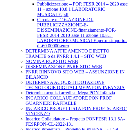
Pubblicizzazione – POR FESR 2014 – 2020 asse
11 – azione 10.8.1 LABORATORIO
MUSICALE.pdf
Circolare n. 116-AZIONE-DI-
PUBBLICIZZAZIONE-E-
DISSEMINAZIONE-finanziamento-POR-
FESR-2014-2010-asse-11-azione-10.8.1-
LABORATORIO-MUSICALE-per-un-importo-
di-60.00000-euro
DETERMINA AFFIDAMENTO DIRETTO
TRAMITE o da PNRR 1.4.1 – SITO WEB
NOMINA RUP SITO WEB
DISSEMINAZIONE PNRR SITO WEB
PNRR RINNOVO SITO WEB – ASSUNZIONE IN
BILANCIO
DETERMINA ACQUISTI DOTAZIONE
TECNOLOGIE DIGITALI MEPA PON INFANZIA
Determina acquisti arredi su Mepa PON Infanzia
INCARICO COLLAUDATORE PON PROF.
GUARNIERI RAFFAELE
INCARICO PROGETTISTA PON PROF. SCARFO’
VINCENZO
Incarico Collaudatore – Progetto PONFESR 13.1.5A-
FESRPON-CL-2022-131
Incarico Progettista – Progetto PONFESR 13.1.5A-