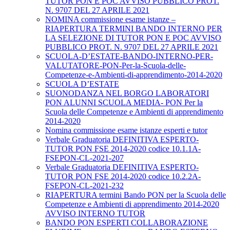
TUTOR PON E POC AVVISO PUBBLICO PROT.
N. 9707 DEL 27 APRILE 2021
NOMINA commissione esame istanze –
RIAPERTURA TERMINI BANDO INTERNO PER
LA SELEZIONE DI TUTOR PON E POC AVVISO
PUBBLICO PROT. N. 9707 DEL 27 APRILE 2021
SCUOLA-D’ESTATE-BANDO-INTERNO-PER-
VALUTATORE-PON-Per-la-Scuola-delle-
Competenze-e-Ambienti-di-apprendimento-2014-2020
SCUOLA D’ESTATE
SUONODANZA NEL BORGO LABORATORI
PON ALUNNI SCUOLA MEDIA- PON Per la
Scuola delle Competenze e Ambienti di apprendimento
2014-2020
Nomina commissione esame istanze esperti e tutor
Verbale Graduatoria DEFINITIVA ESPERTO-
TUTOR PON FSE 2014-2020 codice 10.1.1A-
FSEPON-CL-2021-207
Verbale Graduatoria DEFINITIVA ESPERTO-
TUTOR PON FSE 2014-2020 codice 10.2.2A-
FSEPON-CL-2021-232
RIAPERTURA termini Bando PON per la Scuola delle
Competenze e Ambienti di apprendimento 2014-2020
AVVISO INTERNO TUTOR
BANDO PON ESPERTI COLLABORAZIONE