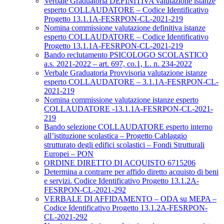
Verbale Graduatoria DEFINITIVA valutazione istanze
esperto COLLAUDATORE – Codice Identificativo
Progetto 13.1.1A-FESRPON-CL-2021-219
Nomina commissione valutazione definitiva istanze
esperto COLLAUDATORE – Codice Identificativo
Progetto 13.1.1A-FESRPON-CL-2021-219
Bando reclutamento PSICOLOGO SCOLASTICO
a.s. 2021-2022 – art. 697, co.1, L. n. 234-2022
Verbale Graduatoria Provvisoria valutazione istanze
esperto COLLAUDATORE – 3.1.1A-FESRPON-CL-
2021-219
Nomina commissione valutazione istanze esperto
COLLAUDATORE -13.1.1A-FESRPON-CL-2021-
219
Bando selezione COLLAUDATORE esperto interno
all’istituzione scolastica – Progetto Cablaggio
strutturato degli edifici scolastici – Fondi Strutturali
Europei – PON
ORDINE DIRETTO DI ACQUISTO 6715206
Determina a contrarre per affido diretto acquisto di beni
e servizi. Codice Identificativo Progetto 13.1.2A-
FESRPON-CL-2021-292
VERBALE DI AFFIDAMENTO – ODA su MEPA –
Codice Identificativo Progetto 13.1.2A-FESRPON-
CL-2021-292