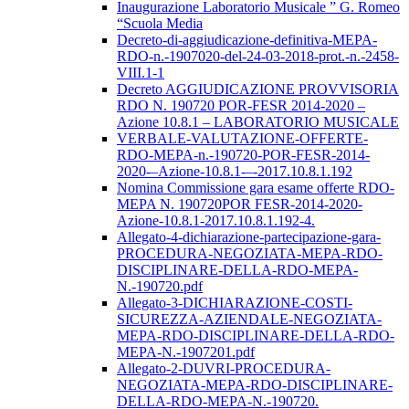
Inaugurazione Laboratorio Musicale ” G. Romeo
“Scuola Media
Decreto-di-aggiudicazione-definitiva-MEPA-
RDO-n.-1907020-del-24-03-2018-prot.-n.-2458-
VIII.1-1
Decreto AGGIUDICAZIONE PROVVISORIA
RDO N. 190720 POR-FESR 2014-2020 –
Azione 10.8.1 – LABORATORIO MUSICALE
VERBALE-VALUTAZIONE-OFFERTE-
RDO-MEPA-n.-190720-POR-FESR-2014-
2020-–Azione-10.8.1-–-2017.10.8.1.192
Nomina Commissione gara esame offerte RDO-
MEPA N. 190720POR FESR-2014-2020-
Azione-10.8.1-2017.10.8.1.192-4.
Allegato-4-dichiarazione-partecipazione-gara-
PROCEDURA-NEGOZIATA-MEPA-RDO-
DISCIPLINARE-DELLA-RDO-MEPA-
N.-190720.pdf
Allegato-3-DICHIARAZIONE-COSTI-
SICUREZZA-AZIENDALE-NEGOZIATA-
MEPA-RDO-DISCIPLINARE-DELLA-RDO-
MEPA-N.-1907201.pdf
Allegato-2-DUVRI-PROCEDURA-
NEGOZIATA-MEPA-RDO-DISCIPLINARE-
DELLA-RDO-MEPA-N.-190720.