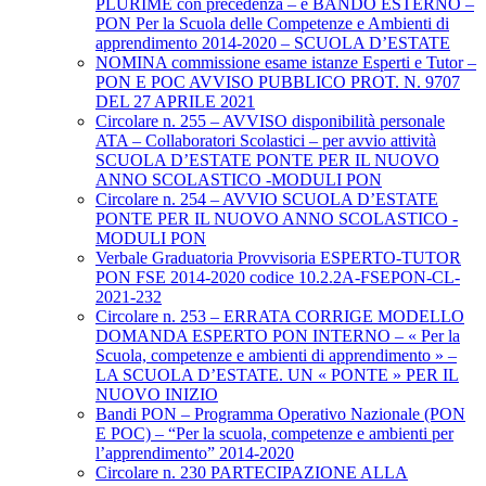
PLURIME con precedenza – e BANDO ESTERNO –
PON Per la Scuola delle Competenze e Ambienti di
apprendimento 2014-2020 – SCUOLA D’ESTATE
NOMINA commissione esame istanze Esperti e Tutor –
PON E POC AVVISO PUBBLICO PROT. N. 9707
DEL 27 APRILE 2021
Circolare n. 255 – AVVISO disponibilità personale
ATA – Collaboratori Scolastici – per avvio attività
SCUOLA D’ESTATE PONTE PER IL NUOVO
ANNO SCOLASTICO -MODULI PON
Circolare n. 254 – AVVIO SCUOLA D’ESTATE
PONTE PER IL NUOVO ANNO SCOLASTICO -
MODULI PON
Verbale Graduatoria Provvisoria ESPERTO-TUTOR
PON FSE 2014-2020 codice 10.2.2A-FSEPON-CL-
2021-232
Circolare n. 253 – ERRATA CORRIGE MODELLO
DOMANDA ESPERTO PON INTERNO – « Per la
Scuola, competenze e ambienti di apprendimento » –
LA SCUOLA D’ESTATE. UN « PONTE » PER IL
NUOVO INIZIO
Bandi PON – Programma Operativo Nazionale (PON
E POC) – “Per la scuola, competenze e ambienti per
l’apprendimento” 2014-2020
Circolare n. 230 PARTECIPAZIONE ALLA