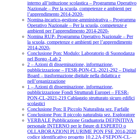
interno all’istituzione scolastica – Programma Operativo
Nazionale – Per la scuola, competenze e ambienti per
l’apprendimento 2014-2020-
Nomina-incarico-gestione-amministrativa – Programma
Operativo Nazionale – Per la scuola, competenze e
ambienti per l’apprendimento 2014-2020-
Nomina RUP- Programma Operativo Nazionale – Per
la scuola, competenze e ambienti per l’apprendimento
2014-2020-
Conclusione Pon: Modulo: Laboratorio di Suonodanza
nel Borgo -Lab 2
2 – Azioni di disseminazione, informazione,
pubblicizzazione – FESR-PON-CL-2021-292 – Digital
Board – trasformazione digitale nella didattica e
nell’organizzazione
1 – Azioni di disseminazione, informazione,
pubblicizzazione Fondi Strutturali Europei – FESR-
PON-CL-2021-219 Cablaggio strutturato sicuro edifici
scolastici
Conclusione Pon: Il Piccolo Naturalista sez. Farfalle
Conclusione Pon: Il piccolo naturalista sez. Esploratore
VERBALE Pubblicazione Graduatoria DEFINITIVA
personale INTERNO per le figure di ESPERTO o
OLLABORAZIONI PLURIME PON FSE 2014-2020
codice identificativo progetto 10.2.2A-FSEPON-CL-