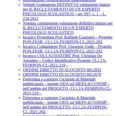
Verbale Graduatoria DEFINITVA valutazione istanze
per IL RECLUTAMENTO DI UN ESPERTO
PSICOLOGO SCOLASTICO – art. 697, c. 1 – L.
234-2021
Nomina commissione valutazione definitiva istanze per
IL RECLUTAMENTO DI UN ESPERTO
PSICOLOGO SCOLASTICO
Incarico Progettista Prof. Raffaele Guarnieri – Progetto
PON-FESR -13.1.2A-FESRPON-CL-2021-292
Incarico Collaudatore Prof. Giuseppe Guttà – Progetto
PON-FESR -13.1.2A-FESRPON-CL-2021-292
Incarico COLLAUDATORE Prof. Christian De
Agostino – Codice Identificativo Progetto 13.1.1A-
FESRPON-CL-2021-219 –
ORDINE DIRETTO DI ACQUISTO 6812832
ORDINE DIRETTO DI ACQUISTO 6812670
Determina a contrarre l’acquisto di Materiale
pubblicitario – tramite ODA sul MEPA di CONSIP –
nell’ambito del PROGETO -13.1.1A-FESRPON-CL-
2021-219 –
Determina a contrarre l’acquisto di Materiale
pubblicitario – tramite ODA sul MEPA di CONSIP –
nell’ambito del PROGETTO -13.1.2A-FESRPON-
CL-2021-292-