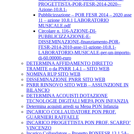
PROGETTISTA-POR-FESR-2014-2020-–
Azione-10.8.1-
Pubblicizzazione – POR FESR 2014 – 2020 asse
11 – azione 10.8.1 LABORATORIO
MUSICALE.pdf
Circolare n. 116-AZIONE-DI-
PUBBLICIZZAZIONE-E-
DISSEMINAZIONE-finanziamento-POR-
FESR-2014-2010-asse-11-azione-10.8.1-
LABORATORIO-MUSICALE-per-un-importo-
di-60.00000-euro
DETERMINA AFFIDAMENTO DIRETTO
TRAMITE o da PNRR 1.4.1 – SITO WEB
NOMINA RUP SITO WEB
DISSEMINAZIONE PNRR SITO WEB
PNRR RINNOVO SITO WEB – ASSUNZIONE IN
BILANCIO
DETERMINA ACQUISTI DOTAZIONE
TECNOLOGIE DIGITALI MEPA PON INFANZIA
Determina acquisti arredi su Mepa PON Infanzia
INCARICO COLLAUDATORE PON PROF.
GUARNIERI RAFFAELE
INCARICO PROGETTISTA PON PROF. SCARFO’
VINCENZO
Incarico Collaudatore – Progetto PONFESR 13.1.5A-