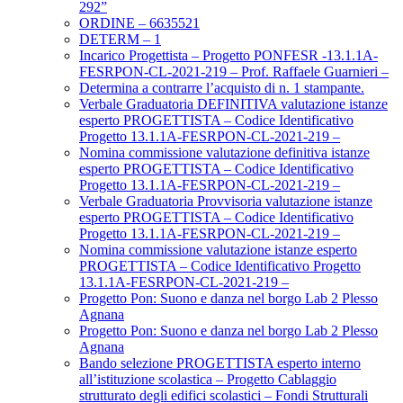
292”
ORDINE – 6635521
DETERM – 1
Incarico Progettista – Progetto PONFESR -13.1.1A-
FESRPON-CL-2021-219 – Prof. Raffaele Guarnieri –
Determina a contrarre l’acquisto di n. 1 stampante.
Verbale Graduatoria DEFINITIVA valutazione istanze
esperto PROGETTISTA – Codice Identificativo
Progetto 13.1.1A-FESRPON-CL-2021-219 –
Nomina commissione valutazione definitiva istanze
esperto PROGETTISTA – Codice Identificativo
Progetto 13.1.1A-FESRPON-CL-2021-219 –
Verbale Graduatoria Provvisoria valutazione istanze
esperto PROGETTISTA – Codice Identificativo
Progetto 13.1.1A-FESRPON-CL-2021-219 –
Nomina commissione valutazione istanze esperto
PROGETTISTA – Codice Identificativo Progetto
13.1.1A-FESRPON-CL-2021-219 –
Progetto Pon: Suono e danza nel borgo Lab 2 Plesso
Agnana
Progetto Pon: Suono e danza nel borgo Lab 2 Plesso
Agnana
Bando selezione PROGETTISTA esperto interno
all’istituzione scolastica – Progetto Cablaggio
strutturato degli edifici scolastici – Fondi Strutturali