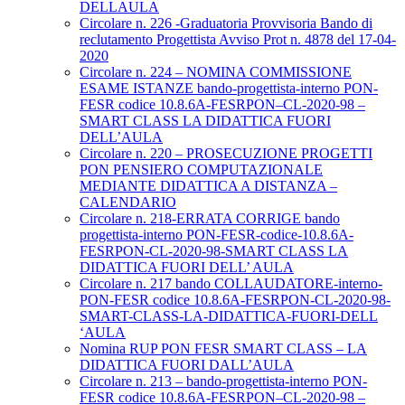
DELLAULA
Circolare n. 226 -Graduatoria Provvisoria Bando di
reclutamento Progettista Avviso Prot n. 4878 del 17-04-
2020
Circolare n. 224 – NOMINA COMMISSIONE
ESAME ISTANZE bando-progettista-interno PON-
FESR codice 10.8.6A-FESRPON–CL-2020-98 –
SMART CLASS LA DIDATTICA FUORI
DELL’AULA
Circolare n. 220 – PROSECUZIONE PROGETTI
PON PENSIERO COMPUTAZIONALE
MEDIANTE DIDATTICA A DISTANZA –
CALENDARIO
Circolare n. 218-ERRATA CORRIGE bando
progettista-interno PON-FESR-codice-10.8.6A-
FESRPON-CL-2020-98-SMART CLASS LA
DIDATTICA FUORI DELL’ AULA
Circolare n. 217 bando COLLAUDATORE-interno-
PON-FESR codice 10.8.6A-FESRPON-CL-2020-98-
SMART-CLASS-LA-DIDATTICA-FUORI-DELL
‘AULA
Nomina RUP PON FESR SMART CLASS – LA
DIDATTICA FUORI DALL’AULA
Circolare n. 213 – bando-progettista-interno PON-
FESR codice 10.8.6A-FESRPON–CL-2020-98 –