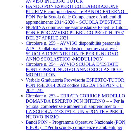
AVVISO INTERNO TUTOR
BANDO PON ESPERTI COLLABORAZIONE
PLURIME con precedenza – e BANDO ESTERNO –
PON Per la Scuola delle Competenze e Ambienti di
apprendimento 2014-2020 – SCUOLA D’ESTATE
NOMINA commissione esame istanze Esperti e Tutor –
PON E POC AVVISO PUBBLICO PROT. N. 9707
DEL 27 APRILE 2021
Circolare n. 255 – AVVISO disponibilità personale
ATA – Collaboratori Scolastici – per avvio attività
SCUOLA D’ESTATE PONTE PER IL NUOVO
ANNO SCOLASTICO -MODULI PON
Circolare n. 254 – AVVIO SCUOLA D’ESTATE
PONTE PER IL NUOVO ANNO SCOLASTICO -
MODULI PON
Verbale Graduatoria Provvisoria ESPERTO-TUTOR
PON FSE 2014-2020 codice 10.2.2A-FSEPON-CL-
2021-232
Circolare n. 253 – ERRATA CORRIGE MODELLO
DOMANDA ESPERTO PON INTERNO – « Per la
Scuola, competenze e ambienti di apprendimento » –
LA SCUOLA D’ESTATE. UN « PONTE » PER IL
NUOVO INIZIO
Bandi PON – Programma Operativo Nazionale (PON
E POC) – “Per la scuola, competenze e ambienti per