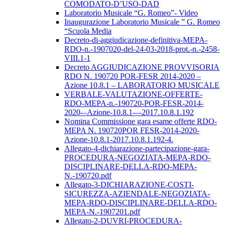
COMODATO-D’USO-DAD
Laboratorio Musicale “G. Romeo”- Video
Inaugurazione Laboratorio Musicale ” G. Romeo
“Scuola Media
Decreto-di-aggiudicazione-definitiva-MEPA-
RDO-n.-1907020-del-24-03-2018-prot.-n.-2458-
VIII.1-1
Decreto AGGIUDICAZIONE PROVVISORIA
RDO N. 190720 POR-FESR 2014-2020 –
Azione 10.8.1 – LABORATORIO MUSICALE
VERBALE-VALUTAZIONE-OFFERTE-
RDO-MEPA-n.-190720-POR-FESR-2014-
2020-–Azione-10.8.1-–-2017.10.8.1.192
Nomina Commissione gara esame offerte RDO-
MEPA N. 190720POR FESR-2014-2020-
Azione-10.8.1-2017.10.8.1.192-4.
Allegato-4-dichiarazione-partecipazione-gara-
PROCEDURA-NEGOZIATA-MEPA-RDO-
DISCIPLINARE-DELLA-RDO-MEPA-
N.-190720.pdf
Allegato-3-DICHIARAZIONE-COSTI-
SICUREZZA-AZIENDALE-NEGOZIATA-
MEPA-RDO-DISCIPLINARE-DELLA-RDO-
MEPA-N.-1907201.pdf
Allegato-2-DUVRI-PROCEDURA-