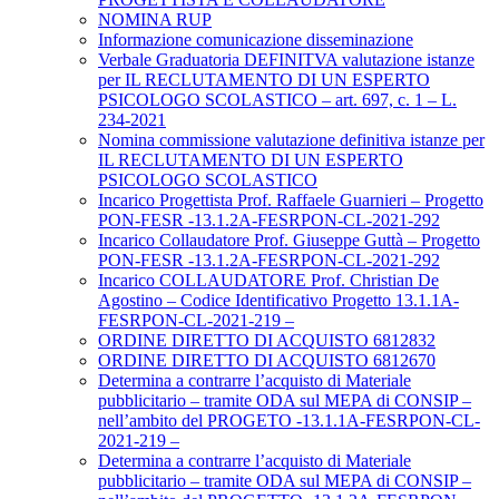
NOMINA RUP
Informazione comunicazione disseminazione
Verbale Graduatoria DEFINITVA valutazione istanze
per IL RECLUTAMENTO DI UN ESPERTO
PSICOLOGO SCOLASTICO – art. 697, c. 1 – L.
234-2021
Nomina commissione valutazione definitiva istanze per
IL RECLUTAMENTO DI UN ESPERTO
PSICOLOGO SCOLASTICO
Incarico Progettista Prof. Raffaele Guarnieri – Progetto
PON-FESR -13.1.2A-FESRPON-CL-2021-292
Incarico Collaudatore Prof. Giuseppe Guttà – Progetto
PON-FESR -13.1.2A-FESRPON-CL-2021-292
Incarico COLLAUDATORE Prof. Christian De
Agostino – Codice Identificativo Progetto 13.1.1A-
FESRPON-CL-2021-219 –
ORDINE DIRETTO DI ACQUISTO 6812832
ORDINE DIRETTO DI ACQUISTO 6812670
Determina a contrarre l’acquisto di Materiale
pubblicitario – tramite ODA sul MEPA di CONSIP –
nell’ambito del PROGETO -13.1.1A-FESRPON-CL-
2021-219 –
Determina a contrarre l’acquisto di Materiale
pubblicitario – tramite ODA sul MEPA di CONSIP –