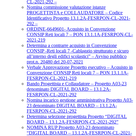
CL-2021-292 –
Nomina commissione valutazione istanze
PROGETTISTA e COLLAUDATORE – Codice
Identificativo Progetto 13.1.2A-FESRPON-CL-2021-
292 –
ORDINE-6649601- Acquisto in Convenzione
CONSIP Reti locali 7 – PON 13.1.1A-FESRPON-CL-
2021-219
Determina a contrarre acquisto in Convenzione
CONSIP -Reti locali 7 -Cablaggio strutturato e sicuro
all’interno degli edifici scolastici” – Avviso pubblico
prot.n. 20480 del 20-07-2021
Verbale Approvazione Progetto esecutivo – Acquisto in
Convenzione CONSIP Reti locali 7 – PON 13.1.1A-
FESRPON-CL-2021-219
Bando Progettista e Collaudatore – Progetto A03-23
denominato DIGITAL BOARD – 13.1.2A-
FESRPON-CL-2021-292
Nomina incarico gestione amministrativa Progetto A03-
23 denominato DIGITAL BOARD – 13.1.2A-
FESRPON-CL-2021-292
Determina selezione progettista Progetto “DIGITAL
BOARD – 13.1.2A-FESRPON-CL-2021-292”
NOMINA RUP Progetto A03-23 denominato
“DIGITAL BOARD – 13.1.2A-FESRPON-CL-2021-