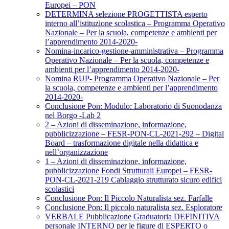
Europei – PON
DETERMINA selezione PROGETTISTA esperto
interno all’istituzione scolastica – Programma Operativo
Nazionale – Per la scuola, competenze e ambienti per
l’apprendimento 2014-2020-
Nomina-incarico-gestione-amministrativa – Programma
Operativo Nazionale – Per la scuola, competenze e
ambienti per l’apprendimento 2014-2020-
Nomina RUP- Programma Operativo Nazionale – Per
la scuola, competenze e ambienti per l’apprendimento
2014-2020-
Conclusione Pon: Modulo: Laboratorio di Suonodanza
nel Borgo -Lab 2
2 – Azioni di disseminazione, informazione,
pubblicizzazione – FESR-PON-CL-2021-292 – Digital
Board – trasformazione digitale nella didattica e
nell’organizzazione
1 – Azioni di disseminazione, informazione,
pubblicizzazione Fondi Strutturali Europei – FESR-
PON-CL-2021-219 Cablaggio strutturato sicuro edifici
scolastici
Conclusione Pon: Il Piccolo Naturalista sez. Farfalle
Conclusione Pon: Il piccolo naturalista sez. Esploratore
VERBALE Pubblicazione Graduatoria DEFINITIVA
personale INTERNO per le figure di ESPERTO o