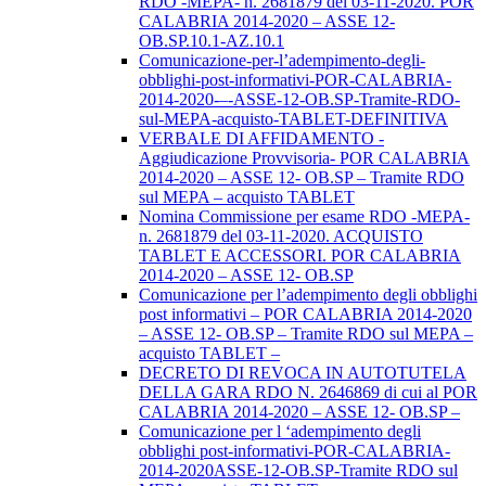
RDO -MEPA- n. 2681879 del 03-11-2020. POR
CALABRIA 2014-2020 – ASSE 12-
OB.SP.10.1-AZ.10.1
Comunicazione-per-l’adempimento-degli-
obblighi-post-informativi-POR-CALABRIA-
2014-2020-–-ASSE-12-OB.SP-Tramite-RDO-
sul-MEPA-acquisto-TABLET-DEFINITIVA
VERBALE DI AFFIDAMENTO -
Aggiudicazione Provvisoria- POR CALABRIA
2014-2020 – ASSE 12- OB.SP – Tramite RDO
sul MEPA – acquisto TABLET
Nomina Commissione per esame RDO -MEPA-
n. 2681879 del 03-11-2020. ACQUISTO
TABLET E ACCESSORI. POR CALABRIA
2014-2020 – ASSE 12- OB.SP
Comunicazione per l’adempimento degli obblighi
post informativi – POR CALABRIA 2014-2020
– ASSE 12- OB.SP – Tramite RDO sul MEPA –
acquisto TABLET –
DECRETO DI REVOCA IN AUTOTUTELA
DELLA GARA RDO N. 2646869 di cui al POR
CALABRIA 2014-2020 – ASSE 12- OB.SP –
Comunicazione per l ‘adempimento degli
obblighi post-informativi-POR-CALABRIA-
2014-2020ASSE-12-OB.SP-Tramite RDO sul