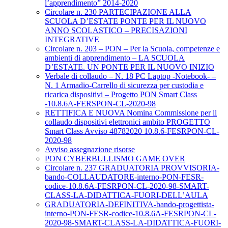
l’apprendimento” 2014-2020
Circolare n. 230 PARTECIPAZIONE ALLA
SCUOLA D’ESTATE PONTE PER IL NUOVO
ANNO SCOLASTICO – PRECISAZIONI
INTEGRATIVE
Circolare n. 203 – PON – Per la Scuola, competenze e
ambienti di apprendimento – LA SCUOLA
D’ESTATE. UN PONTE PER IL NUOVO INIZIO
Verbale di collaudo – N. 18 PC Laptop -Notebook- –
N. 1 Armadio-Carrello di sicurezza per custodia e
ricarica dispositivi – Progetto PON Smart Class
-10.8.6A-FERSPON-CL-2020-98
RETTIFICA E NUOVA Nomina Commissione per il
collaudo dispositivi elettronici ambito PROGETTO
Smart Class Avviso 48782020 10.8.6-FESRPON-CL-
2020-98
Avviso assegnazione risorse
PON CYBERBULLISMO GAME OVER
Circolare n. 237 GRADUATORIA PROVVISORIA-
bando-COLLAUDATORE-interno-PON-FESR-
codice-10.8.6A-FESRPON-CL-2020-98-SMART-
CLASS-LA-DIDATTICA-FUORI-DELL’AULA
GRADUATORIA-DEFINITIVA-bando-progettista-
interno-PON-FESR-codice-10.8.6A-FESRPON-CL-
2020-98-SMART-CLASS-LA-DIDATTICA-FUORI-