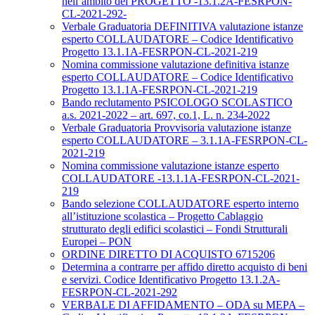
nell’ambito del PROGETTO -13.1.2A-FESRPON-
CL-2021-292-
Verbale Graduatoria DEFINITIVA valutazione istanze
esperto COLLAUDATORE – Codice Identificativo
Progetto 13.1.1A-FESRPON-CL-2021-219
Nomina commissione valutazione definitiva istanze
esperto COLLAUDATORE – Codice Identificativo
Progetto 13.1.1A-FESRPON-CL-2021-219
Bando reclutamento PSICOLOGO SCOLASTICO
a.s. 2021-2022 – art. 697, co.1, L. n. 234-2022
Verbale Graduatoria Provvisoria valutazione istanze
esperto COLLAUDATORE – 3.1.1A-FESRPON-CL-
2021-219
Nomina commissione valutazione istanze esperto
COLLAUDATORE -13.1.1A-FESRPON-CL-2021-
219
Bando selezione COLLAUDATORE esperto interno
all’istituzione scolastica – Progetto Cablaggio
strutturato degli edifici scolastici – Fondi Strutturali
Europei – PON
ORDINE DIRETTO DI ACQUISTO 6715206
Determina a contrarre per affido diretto acquisto di beni
e servizi. Codice Identificativo Progetto 13.1.2A-
FESRPON-CL-2021-292
VERBALE DI AFFIDAMENTO – ODA su MEPA –