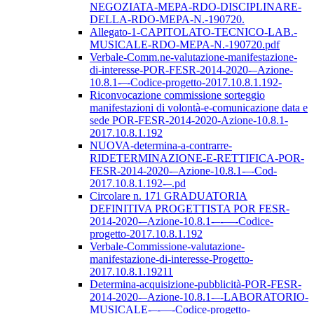
NEGOZIATA-MEPA-RDO-DISCIPLINARE-
DELLA-RDO-MEPA-N.-190720.
Allegato-1-CAPITOLATO-TECNICO-LAB.-
MUSICALE-RDO-MEPA-N.-190720.pdf
Verbale-Comm.ne-valutazione-manifestazione-
di-interesse-POR-FESR-2014-2020-–Azione-
10.8.1-–-Codice-progetto-2017.10.8.1.192-
Riconvocazione commissione sorteggio
manifestazioni di volontà-e-comunicazione data e
sede POR-FESR-2014-2020-Azione-10.8.1-
2017.10.8.1.192
NUOVA-determina-a-contrarre-
RIDETERMINAZIONE-E-RETTIFICA-POR-
FESR-2014-2020-–Azione-10.8.1-–-Cod-
2017.10.8.1.192-–.pd
Circolare n. 171 GRADUATORIA
DEFINITIVA PROGETTISTA POR FESR-
2014-2020-–Azione-10.8.1-–-––-Codice-
progetto-2017.10.8.1.192
Verbale-Commissione-valutazione-
manifestazione-di-interesse-Progetto-
2017.10.8.1.19211
Determina-acquisizione-pubblicità-POR-FESR-
2014-2020-–Azione-10.8.1-–-LABORATORIO-
MUSICALE-–-––-Codice-progetto-