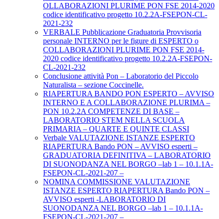
OLLABORAZIONI PLURIME PON FSE 2014-2020
codice identificativo progetto 10.2.2A-FSEPON-CL-
2021-232
VERBALE Pubblicazione Graduatoria Provvisoria
personale INTERNO per le figure di ESPERTO o
COLLABORAZIONI PLURIME PON FSE 2014-
2020 codice identificativo progetto 10.2.2A-FSEPON-
CL-2021-232
Conclusione attività Pon – Laboratorio del Piccolo
Naturalista – sezione Coccinelle.
RIAPERTURA BANDO PON ESPERTO – AVVISO
INTERNO E A COLLABORAZIONE PLURIMA –
PON 10.2.2A COMPETENZE DI BASE –
LABORATORIO STEM NELLA SCUOLA
PRIMARIA – QUARTE E QUINTE CLASSI
Verbale VALUTAZIONE ISTANZE ESPERTO
RIAPERTURA Bando PON – AVVISO esperti –
GRADUATORIA DEFINITIVA – LABORATORIO
DI SUONODANZA NEL BORGO –lab 1 – 10.1.1A-
FSEPON-CL-2021-207 –
NOMINA COMMISSIONE VALUTAZIONE
ISTANZE ESPERTO RIAPERTURA Bando PON –
AVVISO esperti -LABORATORIO DI
SUONODANZA NEL BORGO –lab 1 – 10.1.1A-
FSEPON-CL-2021-207 –