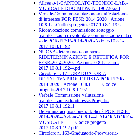
Allegato-1-CAPITOLATO-TECNICO-LAB.-
MUSICALE-RDO-MEPA-N.-190720.pdf
Verbale-Comm.ne-valutazione-manifestazione-
di-interesse-POR-FESR-2014-2020-–Azione-
10.8.1-–-Codice-progetto-2017.10.8.1.192-
Riconvocazione commissione sorteggio
manifestazioni di volontà-e-comunicazione data e
sede POR-FESR-2014-2020-Azione-10.8.1-
2017.10.8.1.192
NUOVA-determina-a-contrarre-
RIDETERMINAZIONE-E-RETTIFICA-POR-
FESR-2014-2020-–Azione-10.8.1-–-Cod-
2017.10.8.1.192-–.pd
Circolare n. 171 GRADUATORIA
DEFINITIVA PROGETTISTA POR FESR-
2014-2020-–Azione-10.8.1-–-––-Codice-
progetto-2017.10.8.1.192
Verbale-Commissione-valutazione-
manifestazione-di-interesse-Progetto-
2017.10.8.1.19211
Determina-acquisizione-pubblicità-POR-FESR-
2014-2020-–Azione-10.8.1-–-LABORATORIO-
MUSICALE-–-––-Codice-progetto-
2017.10.8.1.192.pdf
Circolare n. 163-Graduatoria-Provvisoria-