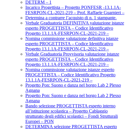
DETERM – 1
Incarico Progettista – Progetto PONFESR -13.1.1A-
FESRPON-CL-2021-219 – Prof. Raffaele Guarnieri –
Determina a contrarre l’acquisto di n. 1 stampante.
Verbale Graduatoria DEFINITIVA valutazione istanze
esperto PROGETTISTA – Codice Identificativo
Progetto 13.1.1A-FESRPON-CL-2021-219 –
Nomina commissione valutazione definitiva istanze
esperto PROGETTISTA – Codice Identificativo
Progetto 13.1.1A-FESRPON-CL-2021-219 –
Verbale Graduatoria Provvisoria valutazione istanze
esperto PROGETTISTA – Codice Identificativo
Progetto 13.1.1A-FESRPON-CL-2021-219 –
Nomina commissione valutazione istanze esperto
PROGETTISTA – Codice Identificativo Progetto
13.1.1A-FESRPON-CL-2021-219 –
Progetto Pon: Suono e danza nel borgo Lab 2 Plesso
Agnana
Progetto Pon: Suono e danza nel borgo Lab 2 Plesso
Agnana
Bando selezione PROGETTISTA esperto interno
all’istituzione scolastica – Progetto Cablaggio
strutturato degli edifici scolastici – Fondi Strutturali
Europei – PON
DETERMINA selezione PROGETTISTA esperto