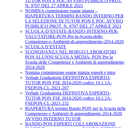
TUTOR PON E POC AVVISO PUBBLICO PROT.
N. 9707 DEL 27 APRILE 2021
NOMINA commissione esame istanze –
RIAPERTURA TERMINI BANDO INTERNO PER
LA SELEZIONE DI TUTOR PON E POC AVVISO
PUBBLICO PROT. N. 9707 DEL 27 APRILE 2021
SCUOLA-D’ESTATE-BANDO-INTERNO-PER-
VALUTATORE-PON-Per-la-Scuola-delle-
Competenze-e-Ambienti-di-apprendimento-2014-2020
SCUOLA D’ESTATE
SUONODANZA NEL BORGO LABORATORI
PON ALUNNI SCUOLA MEDIA- PON Per la
Scuola delle Competenze e Ambienti di apprendimento
2014-2020
Nomina commissione esame istanze esperti e tutor
Verbale Graduatoria DEFINITIVA ESPERTO-
TUTOR PON FSE 2014-2020 codice 10.1.1A-
FSEPON-CL-2021-207
Verbale Graduatoria DEFINITIVA ESPERTO-
TUTOR PON FSE 2014-2020 codice 10.2.2A-
FSEPON-CL-2021-232
RIAPERTURA termini Bando PON per la Scuola delle
Competenze e Ambienti di apprendimento 2014-2020
AVVISO INTERNO TUTOR
BANDO PON ESPERTI COLLABORAZIONE