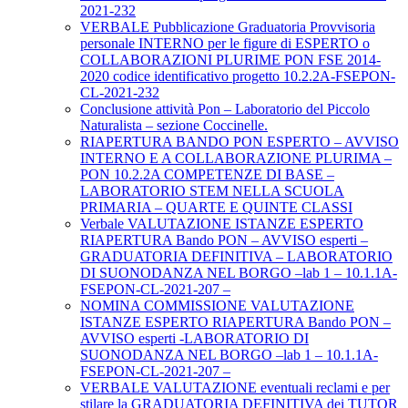
2021-232
VERBALE Pubblicazione Graduatoria Provvisoria
personale INTERNO per le figure di ESPERTO o
COLLABORAZIONI PLURIME PON FSE 2014-
2020 codice identificativo progetto 10.2.2A-FSEPON-
CL-2021-232
Conclusione attività Pon – Laboratorio del Piccolo
Naturalista – sezione Coccinelle.
RIAPERTURA BANDO PON ESPERTO – AVVISO
INTERNO E A COLLABORAZIONE PLURIMA –
PON 10.2.2A COMPETENZE DI BASE –
LABORATORIO STEM NELLA SCUOLA
PRIMARIA – QUARTE E QUINTE CLASSI
Verbale VALUTAZIONE ISTANZE ESPERTO
RIAPERTURA Bando PON – AVVISO esperti –
GRADUATORIA DEFINITIVA – LABORATORIO
DI SUONODANZA NEL BORGO –lab 1 – 10.1.1A-
FSEPON-CL-2021-207 –
NOMINA COMMISSIONE VALUTAZIONE
ISTANZE ESPERTO RIAPERTURA Bando PON –
AVVISO esperti -LABORATORIO DI
SUONODANZA NEL BORGO –lab 1 – 10.1.1A-
FSEPON-CL-2021-207 –
VERBALE VALUTAZIONE eventuali reclami e per
stilare la GRADUATORIA DEFINITIVA dei TUTOR