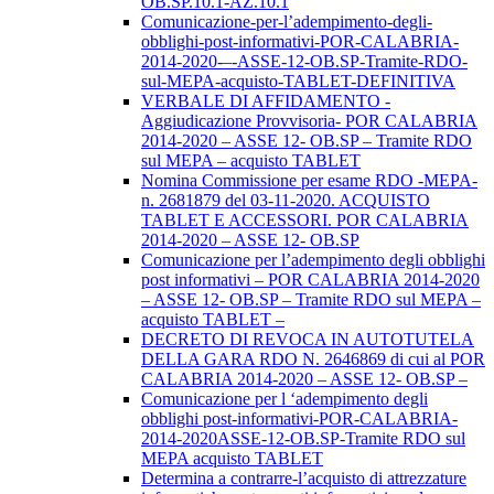
OB.SP.10.1-AZ.10.1
Comunicazione-per-l’adempimento-degli-
obblighi-post-informativi-POR-CALABRIA-
2014-2020-–-ASSE-12-OB.SP-Tramite-RDO-
sul-MEPA-acquisto-TABLET-DEFINITIVA
VERBALE DI AFFIDAMENTO -
Aggiudicazione Provvisoria- POR CALABRIA
2014-2020 – ASSE 12- OB.SP – Tramite RDO
sul MEPA – acquisto TABLET
Nomina Commissione per esame RDO -MEPA-
n. 2681879 del 03-11-2020. ACQUISTO
TABLET E ACCESSORI. POR CALABRIA
2014-2020 – ASSE 12- OB.SP
Comunicazione per l’adempimento degli obblighi
post informativi – POR CALABRIA 2014-2020
– ASSE 12- OB.SP – Tramite RDO sul MEPA –
acquisto TABLET –
DECRETO DI REVOCA IN AUTOTUTELA
DELLA GARA RDO N. 2646869 di cui al POR
CALABRIA 2014-2020 – ASSE 12- OB.SP –
Comunicazione per l ‘adempimento degli
obblighi post-informativi-POR-CALABRIA-
2014-2020ASSE-12-OB.SP-Tramite RDO sul
MEPA acquisto TABLET
Determina a contrarre-l’acquisto di attrezzature