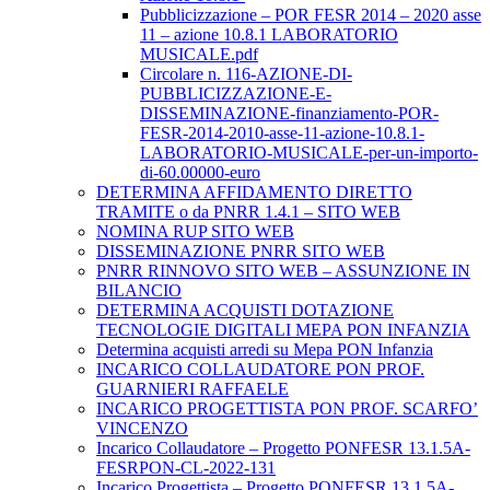
Pubblicizzazione – POR FESR 2014 – 2020 asse
11 – azione 10.8.1 LABORATORIO
MUSICALE.pdf
Circolare n. 116-AZIONE-DI-
PUBBLICIZZAZIONE-E-
DISSEMINAZIONE-finanziamento-POR-
FESR-2014-2010-asse-11-azione-10.8.1-
LABORATORIO-MUSICALE-per-un-importo-
di-60.00000-euro
DETERMINA AFFIDAMENTO DIRETTO
TRAMITE o da PNRR 1.4.1 – SITO WEB
NOMINA RUP SITO WEB
DISSEMINAZIONE PNRR SITO WEB
PNRR RINNOVO SITO WEB – ASSUNZIONE IN
BILANCIO
DETERMINA ACQUISTI DOTAZIONE
TECNOLOGIE DIGITALI MEPA PON INFANZIA
Determina acquisti arredi su Mepa PON Infanzia
INCARICO COLLAUDATORE PON PROF.
GUARNIERI RAFFAELE
INCARICO PROGETTISTA PON PROF. SCARFO’
VINCENZO
Incarico Collaudatore – Progetto PONFESR 13.1.5A-
FESRPON-CL-2022-131
Incarico Progettista – Progetto PONFESR 13.1.5A-