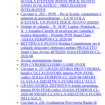
SCUOLA D’ESTATE PONTE PER IL NUOVO
ANNO SCOLASTICO – PRECISAZIONI
INTEGRATIVE
Circolare n. 203 – PON – Per la Scuola, competenze e
ambienti di apprendimento – LA SCUOLA
D’ESTATE. UN PONTE PER IL NUOVO INIZIO
Verbale di collaudo – N. 18 PC Laptop -Notebook- –
N. 1 Armadio-Carrello di sicurezza per custodia e
ricarica dispositivi – Progetto PON Smart Class
-10.8.6A-FERSPON-CL-2020-98
RETTIFICA E NUOVA Nomina Commissione per il
collaudo dispositivi elettronici ambito PROGETTO
Smart Class Avviso 48782020 10.8.6-FESRPON-CL-
2020-98
Avviso assegnazione risorse
PON CYBERBULLISMO GAME OVER
Circolare n. 237 GRADUATORIA PROVVISORIA-
bando-COLLAUDATORE-interno-PON-FESR-
codice-10.8.6A-FESRPON-CL-2020-98-SMART-
CLASS-LA-DIDATTICA-FUORI-DELL’AULA
GRADUATORIA-DEFINITIVA-bando-progettista-
interno-PON-FESR-codice-10.8.6A-FESRPON-CL-
2020-98-SMART-CLASS-LA-DIDATTICA-FUORI-
DELLAULA
Circolare n. 226 -Graduatoria Provvisoria Bando di