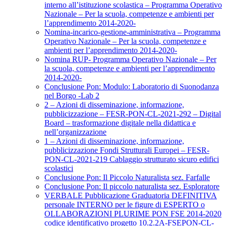
interno all’istituzione scolastica – Programma Operativo
Nazionale – Per la scuola, competenze e ambienti per
l’apprendimento 2014-2020-
Nomina-incarico-gestione-amministrativa – Programma
Operativo Nazionale – Per la scuola, competenze e
ambienti per l’apprendimento 2014-2020-
Nomina RUP- Programma Operativo Nazionale – Per
la scuola, competenze e ambienti per l’apprendimento
2014-2020-
Conclusione Pon: Modulo: Laboratorio di Suonodanza
nel Borgo -Lab 2
2 – Azioni di disseminazione, informazione,
pubblicizzazione – FESR-PON-CL-2021-292 – Digital
Board – trasformazione digitale nella didattica e
nell’organizzazione
1 – Azioni di disseminazione, informazione,
pubblicizzazione Fondi Strutturali Europei – FESR-
PON-CL-2021-219 Cablaggio strutturato sicuro edifici
scolastici
Conclusione Pon: Il Piccolo Naturalista sez. Farfalle
Conclusione Pon: Il piccolo naturalista sez. Esploratore
VERBALE Pubblicazione Graduatoria DEFINITIVA
personale INTERNO per le figure di ESPERTO o
OLLABORAZIONI PLURIME PON FSE 2014-2020
codice identificativo progetto 10.2.2A-FSEPON-CL-