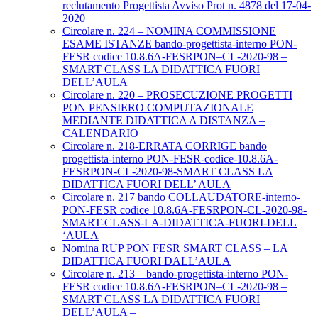
reclutamento Progettista Avviso Prot n. 4878 del 17-04-
2020
Circolare n. 224 – NOMINA COMMISSIONE
ESAME ISTANZE bando-progettista-interno PON-
FESR codice 10.8.6A-FESRPON–CL-2020-98 –
SMART CLASS LA DIDATTICA FUORI
DELL’AULA
Circolare n. 220 – PROSECUZIONE PROGETTI
PON PENSIERO COMPUTAZIONALE
MEDIANTE DIDATTICA A DISTANZA –
CALENDARIO
Circolare n. 218-ERRATA CORRIGE bando
progettista-interno PON-FESR-codice-10.8.6A-
FESRPON-CL-2020-98-SMART CLASS LA
DIDATTICA FUORI DELL’ AULA
Circolare n. 217 bando COLLAUDATORE-interno-
PON-FESR codice 10.8.6A-FESRPON-CL-2020-98-
SMART-CLASS-LA-DIDATTICA-FUORI-DELL
‘AULA
Nomina RUP PON FESR SMART CLASS – LA
DIDATTICA FUORI DALL’AULA
Circolare n. 213 – bando-progettista-interno PON-
FESR codice 10.8.6A-FESRPON–CL-2020-98 –
SMART CLASS LA DIDATTICA FUORI
DELL’AULA –