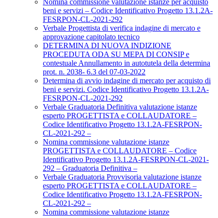
Nomina commissione valutazione istanze per acquisto
beni e servizi – Codice Identificativo Progetto 13.1.2A-
FESRPON-CL-2021-292
Verbale Progettista di verifica indagine di mercato e
approvazione capitolato tecnico
DETERMINA DI NUOVA INDIZIONE
PROCEDUTA ODA SU MEPA DI CONSIP e
contestuale Annullamento in autotutela della determina
prot. n. 2038- 6.3 del 07-03-2022
Determina di avvio indagine di mercato per acquisto di
beni e servizi. Codice Identificativo Progetto 13.1.2A-
FESRPON-CL-2021-292
Verbale Graduatoria Definitiva valutazione istanze
esperto PROGETTISTA e COLLAUDATORE –
Codice Identificativo Progetto 13.1.2A-FESRPON-
CL-2021-292 –
Nomina commissione valutazione istanze
PROGETTISTA e COLLAUDATORE – Codice
Identificativo Progetto 13.1.2A-FESRPON-CL-2021-
292 – Graduatoria Definitiva –
Verbale Graduatoria Provvisoria valutazione istanze
esperto PROGETTISTA e COLLAUDATORE –
Codice Identificativo Progetto 13.1.2A-FESRPON-
CL-2021-292 –
Nomina commissione valutazione istanze