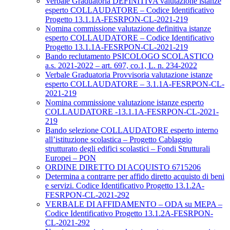
Verbale Graduatoria DEFINITIVA valutazione istanze
esperto COLLAUDATORE – Codice Identificativo
Progetto 13.1.1A-FESRPON-CL-2021-219
Nomina commissione valutazione definitiva istanze
esperto COLLAUDATORE – Codice Identificativo
Progetto 13.1.1A-FESRPON-CL-2021-219
Bando reclutamento PSICOLOGO SCOLASTICO
a.s. 2021-2022 – art. 697, co.1, L. n. 234-2022
Verbale Graduatoria Provvisoria valutazione istanze
esperto COLLAUDATORE – 3.1.1A-FESRPON-CL-
2021-219
Nomina commissione valutazione istanze esperto
COLLAUDATORE -13.1.1A-FESRPON-CL-2021-
219
Bando selezione COLLAUDATORE esperto interno
all’istituzione scolastica – Progetto Cablaggio
strutturato degli edifici scolastici – Fondi Strutturali
Europei – PON
ORDINE DIRETTO DI ACQUISTO 6715206
Determina a contrarre per affido diretto acquisto di beni
e servizi. Codice Identificativo Progetto 13.1.2A-
FESRPON-CL-2021-292
VERBALE DI AFFIDAMENTO – ODA su MEPA –
Codice Identificativo Progetto 13.1.2A-FESRPON-
CL-2021-292