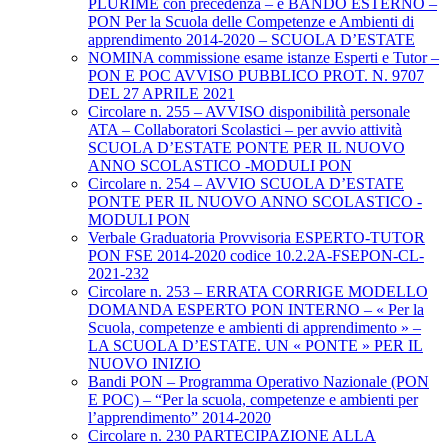
PLURIME con precedenza – e BANDO ESTERNO –
PON Per la Scuola delle Competenze e Ambienti di
apprendimento 2014-2020 – SCUOLA D’ESTATE
NOMINA commissione esame istanze Esperti e Tutor –
PON E POC AVVISO PUBBLICO PROT. N. 9707
DEL 27 APRILE 2021
Circolare n. 255 – AVVISO disponibilità personale
ATA – Collaboratori Scolastici – per avvio attività
SCUOLA D’ESTATE PONTE PER IL NUOVO
ANNO SCOLASTICO -MODULI PON
Circolare n. 254 – AVVIO SCUOLA D’ESTATE
PONTE PER IL NUOVO ANNO SCOLASTICO -
MODULI PON
Verbale Graduatoria Provvisoria ESPERTO-TUTOR
PON FSE 2014-2020 codice 10.2.2A-FSEPON-CL-
2021-232
Circolare n. 253 – ERRATA CORRIGE MODELLO
DOMANDA ESPERTO PON INTERNO – « Per la
Scuola, competenze e ambienti di apprendimento » –
LA SCUOLA D’ESTATE. UN « PONTE » PER IL
NUOVO INIZIO
Bandi PON – Programma Operativo Nazionale (PON
E POC) – “Per la scuola, competenze e ambienti per
l’apprendimento” 2014-2020
Circolare n. 230 PARTECIPAZIONE ALLA