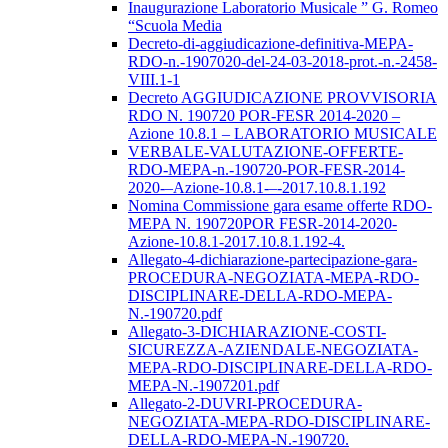
Inaugurazione Laboratorio Musicale ” G. Romeo
“Scuola Media
Decreto-di-aggiudicazione-definitiva-MEPA-
RDO-n.-1907020-del-24-03-2018-prot.-n.-2458-
VIII.1-1
Decreto AGGIUDICAZIONE PROVVISORIA
RDO N. 190720 POR-FESR 2014-2020 –
Azione 10.8.1 – LABORATORIO MUSICALE
VERBALE-VALUTAZIONE-OFFERTE-
RDO-MEPA-n.-190720-POR-FESR-2014-
2020-–Azione-10.8.1-–-2017.10.8.1.192
Nomina Commissione gara esame offerte RDO-
MEPA N. 190720POR FESR-2014-2020-
Azione-10.8.1-2017.10.8.1.192-4.
Allegato-4-dichiarazione-partecipazione-gara-
PROCEDURA-NEGOZIATA-MEPA-RDO-
DISCIPLINARE-DELLA-RDO-MEPA-
N.-190720.pdf
Allegato-3-DICHIARAZIONE-COSTI-
SICUREZZA-AZIENDALE-NEGOZIATA-
MEPA-RDO-DISCIPLINARE-DELLA-RDO-
MEPA-N.-1907201.pdf
Allegato-2-DUVRI-PROCEDURA-
NEGOZIATA-MEPA-RDO-DISCIPLINARE-
DELLA-RDO-MEPA-N.-190720.