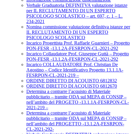
Verbale Graduatoria DEFINITVA valutazione istanze
per IL RECLUTAMENTO DI UN ESPERTO
PSICOLOGO SCOLASTICO – art. 697, c. 1 – L.
234-2021
Nomina commissione valutazione definitiva istanze per
IL RECLUTAMENTO DI UN ESPERTO
PSICOLOGO SCOLASTICO
Incarico Progettista Prof. Raffaele Guarnieri – Progetto
PON-FESR -13.1.2A-FESRPON-CL-2021-292
Incarico Collaudatore Prof. Giuseppe Guttà – Progetto
PON-FESR -13.1.2A-FESRPON-CL-2021-292
Incarico COLLAUDATORE Prof. Christian De
Agostino – Codice Identificativo Progetto 13.1.1A-
FESRPON-CL-2021-219 –
ORDINE DIRETTO DI ACQUISTO 6812832
ORDINE DIRETTO DI ACQUISTO 6812670
Determina a contrarre l’acquisto di Materiale
pubblicitario – tramite ODA sul MEPA di CONSIP –
nell’ambito del PROGETO -13.1.1A-FESRPON-CL-
2021-219 –
Determina a contrarre l’acquisto di Materiale
pubblicitario – tramite ODA sul MEPA di CONSIP –
nell’ambito del PROGETTO -13.1.2A-FESRPON-
CL-2021-292-