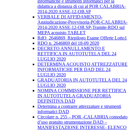
informatiche e strumenti informatici per la
didattica a distanza di cui al POR CALABRIA-
2014-2020 ASSE-12-OB.SP
VERBALE DI AFFIDAMENTO-
Aggiudicazione-Provvisoria-POR-CALABRIA-
2014-2020 ASSE-12-OB.SP-Tramite-RDO sul
MEPA acquisto TABLET
RdO_2646869_Riepilogo Esame Offerte Lotto1
RDO n. 2646869 del 18-09 2020
DECRETO ANNULLAMENTO E
RETTIFICA IN AUTOTUTELA DEL 24
LUGLIO 2020
DETERMINA ACQUISTO ATTREZZATURE
INFORMATICHE PER DAD DEL 24
LUGLIO 2020
GRADUATORIA IN AUTOTUTELA DEL 24
LUGLIO 2020
NOMINA COMMISSIONE PER RETTIFICA
IN AUTOTUTELA GRADUATORIA
DEFINITIVA DAD
Determina a contrarre attrezzature e strumenti
informatici DAD
Circolare n. 255 – POR -CALABRIA comodato
d’uso gratuito strumentazione DAD –
MANIFESTAZIONE INTERESSE- ELENCO