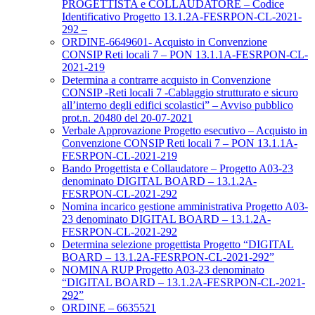
PROGETTISTA e COLLAUDATORE – Codice
Identificativo Progetto 13.1.2A-FESRPON-CL-2021-
292 –
ORDINE-6649601- Acquisto in Convenzione
CONSIP Reti locali 7 – PON 13.1.1A-FESRPON-CL-
2021-219
Determina a contrarre acquisto in Convenzione
CONSIP -Reti locali 7 -Cablaggio strutturato e sicuro
all’interno degli edifici scolastici” – Avviso pubblico
prot.n. 20480 del 20-07-2021
Verbale Approvazione Progetto esecutivo – Acquisto in
Convenzione CONSIP Reti locali 7 – PON 13.1.1A-
FESRPON-CL-2021-219
Bando Progettista e Collaudatore – Progetto A03-23
denominato DIGITAL BOARD – 13.1.2A-
FESRPON-CL-2021-292
Nomina incarico gestione amministrativa Progetto A03-
23 denominato DIGITAL BOARD – 13.1.2A-
FESRPON-CL-2021-292
Determina selezione progettista Progetto “DIGITAL
BOARD – 13.1.2A-FESRPON-CL-2021-292”
NOMINA RUP Progetto A03-23 denominato
“DIGITAL BOARD – 13.1.2A-FESRPON-CL-2021-
292”
ORDINE – 6635521