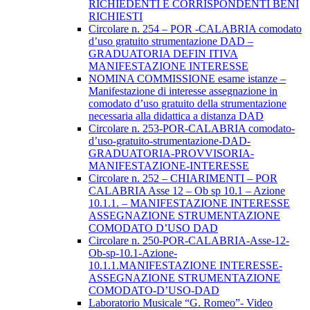
RICHIEDENTI E CORRISPONDENTI BENI
RICHIESTI
Circolare n. 254 – POR -CALABRIA comodato
d’uso gratuito strumentazione DAD –
GRADUATORIA DEFIN ITIVA
MANIFESTAZIONE INTERESSE
NOMINA COMMISSIONE esame istanze –
Manifestazione di interesse assegnazione in
comodato d’uso gratuito della strumentazione
necessaria alla didattica a distanza DAD
Circolare n. 253-POR-CALABRIA comodato-
d’uso-gratuito-strumentazione-DAD-
GRADUATORIA-PROVVISORIA-
MANIFESTAZIONE-INTERESSE
Circolare n. 252 – CHIARIMENTI – POR
CALABRIA Asse 12 – Ob sp 10.1 – Azione
10.1.1. – MANIFESTAZIONE INTERESSE
ASSEGNAZIONE STRUMENTAZIONE
COMODATO D’USO DAD
Circolare n. 250-POR-CALABRIA-Asse-12-
Ob-sp-10.1-Azione-
10.1.1.MANIFESTAZIONE INTERESSE-
ASSEGNAZIONE STRUMENTAZIONE
COMODATO-D’USO-DAD
Laboratorio Musicale “G. Romeo”- Video