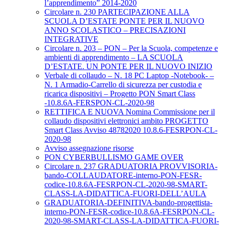
l’apprendimento” 2014-2020
Circolare n. 230 PARTECIPAZIONE ALLA
SCUOLA D’ESTATE PONTE PER IL NUOVO
ANNO SCOLASTICO – PRECISAZIONI
INTEGRATIVE
Circolare n. 203 – PON – Per la Scuola, competenze e
ambienti di apprendimento – LA SCUOLA
D’ESTATE. UN PONTE PER IL NUOVO INIZIO
Verbale di collaudo – N. 18 PC Laptop -Notebook- –
N. 1 Armadio-Carrello di sicurezza per custodia e
ricarica dispositivi – Progetto PON Smart Class
-10.8.6A-FERSPON-CL-2020-98
RETTIFICA E NUOVA Nomina Commissione per il
collaudo dispositivi elettronici ambito PROGETTO
Smart Class Avviso 48782020 10.8.6-FESRPON-CL-
2020-98
Avviso assegnazione risorse
PON CYBERBULLISMO GAME OVER
Circolare n. 237 GRADUATORIA PROVVISORIA-
bando-COLLAUDATORE-interno-PON-FESR-
codice-10.8.6A-FESRPON-CL-2020-98-SMART-
CLASS-LA-DIDATTICA-FUORI-DELL’AULA
GRADUATORIA-DEFINITIVA-bando-progettista-
interno-PON-FESR-codice-10.8.6A-FESRPON-CL-
2020-98-SMART-CLASS-LA-DIDATTICA-FUORI-