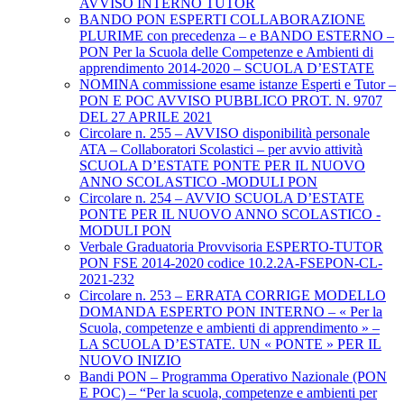
AVVISO INTERNO TUTOR
BANDO PON ESPERTI COLLABORAZIONE
PLURIME con precedenza – e BANDO ESTERNO –
PON Per la Scuola delle Competenze e Ambienti di
apprendimento 2014-2020 – SCUOLA D’ESTATE
NOMINA commissione esame istanze Esperti e Tutor –
PON E POC AVVISO PUBBLICO PROT. N. 9707
DEL 27 APRILE 2021
Circolare n. 255 – AVVISO disponibilità personale
ATA – Collaboratori Scolastici – per avvio attività
SCUOLA D’ESTATE PONTE PER IL NUOVO
ANNO SCOLASTICO -MODULI PON
Circolare n. 254 – AVVIO SCUOLA D’ESTATE
PONTE PER IL NUOVO ANNO SCOLASTICO -
MODULI PON
Verbale Graduatoria Provvisoria ESPERTO-TUTOR
PON FSE 2014-2020 codice 10.2.2A-FSEPON-CL-
2021-232
Circolare n. 253 – ERRATA CORRIGE MODELLO
DOMANDA ESPERTO PON INTERNO – « Per la
Scuola, competenze e ambienti di apprendimento » –
LA SCUOLA D’ESTATE. UN « PONTE » PER IL
NUOVO INIZIO
Bandi PON – Programma Operativo Nazionale (PON
E POC) – “Per la scuola, competenze e ambienti per