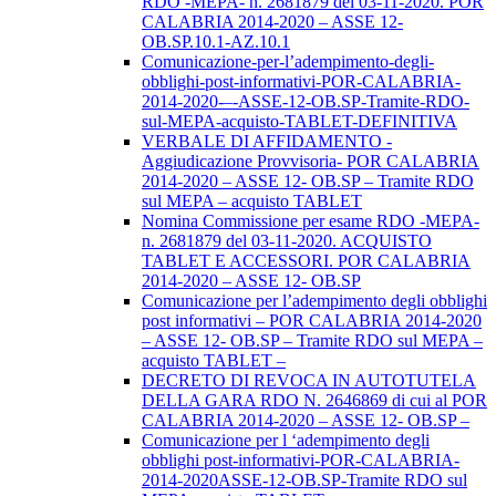
RDO -MEPA- n. 2681879 del 03-11-2020. POR
CALABRIA 2014-2020 – ASSE 12-
OB.SP.10.1-AZ.10.1
Comunicazione-per-l’adempimento-degli-
obblighi-post-informativi-POR-CALABRIA-
2014-2020-–-ASSE-12-OB.SP-Tramite-RDO-
sul-MEPA-acquisto-TABLET-DEFINITIVA
VERBALE DI AFFIDAMENTO -
Aggiudicazione Provvisoria- POR CALABRIA
2014-2020 – ASSE 12- OB.SP – Tramite RDO
sul MEPA – acquisto TABLET
Nomina Commissione per esame RDO -MEPA-
n. 2681879 del 03-11-2020. ACQUISTO
TABLET E ACCESSORI. POR CALABRIA
2014-2020 – ASSE 12- OB.SP
Comunicazione per l’adempimento degli obblighi
post informativi – POR CALABRIA 2014-2020
– ASSE 12- OB.SP – Tramite RDO sul MEPA –
acquisto TABLET –
DECRETO DI REVOCA IN AUTOTUTELA
DELLA GARA RDO N. 2646869 di cui al POR
CALABRIA 2014-2020 – ASSE 12- OB.SP –
Comunicazione per l ‘adempimento degli
obblighi post-informativi-POR-CALABRIA-
2014-2020ASSE-12-OB.SP-Tramite RDO sul