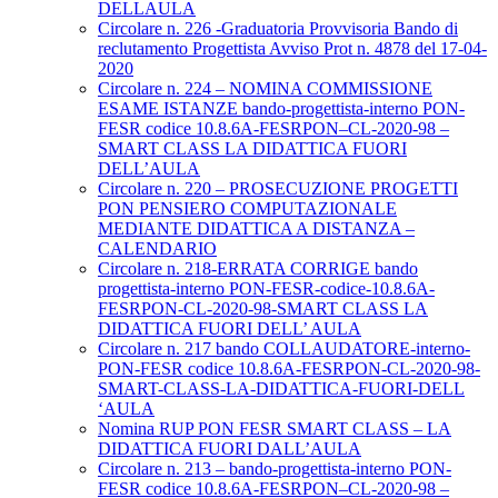
DELLAULA
Circolare n. 226 -Graduatoria Provvisoria Bando di
reclutamento Progettista Avviso Prot n. 4878 del 17-04-
2020
Circolare n. 224 – NOMINA COMMISSIONE
ESAME ISTANZE bando-progettista-interno PON-
FESR codice 10.8.6A-FESRPON–CL-2020-98 –
SMART CLASS LA DIDATTICA FUORI
DELL’AULA
Circolare n. 220 – PROSECUZIONE PROGETTI
PON PENSIERO COMPUTAZIONALE
MEDIANTE DIDATTICA A DISTANZA –
CALENDARIO
Circolare n. 218-ERRATA CORRIGE bando
progettista-interno PON-FESR-codice-10.8.6A-
FESRPON-CL-2020-98-SMART CLASS LA
DIDATTICA FUORI DELL’ AULA
Circolare n. 217 bando COLLAUDATORE-interno-
PON-FESR codice 10.8.6A-FESRPON-CL-2020-98-
SMART-CLASS-LA-DIDATTICA-FUORI-DELL
‘AULA
Nomina RUP PON FESR SMART CLASS – LA
DIDATTICA FUORI DALL’AULA
Circolare n. 213 – bando-progettista-interno PON-
FESR codice 10.8.6A-FESRPON–CL-2020-98 –