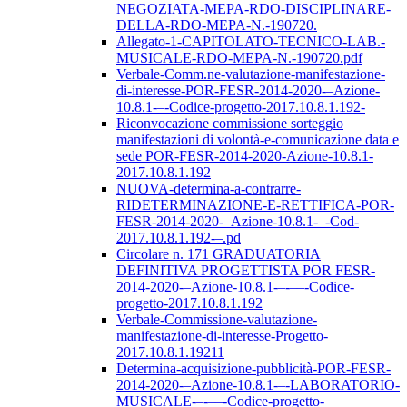
NEGOZIATA-MEPA-RDO-DISCIPLINARE-
DELLA-RDO-MEPA-N.-190720.
Allegato-1-CAPITOLATO-TECNICO-LAB.-
MUSICALE-RDO-MEPA-N.-190720.pdf
Verbale-Comm.ne-valutazione-manifestazione-
di-interesse-POR-FESR-2014-2020-–Azione-
10.8.1-–-Codice-progetto-2017.10.8.1.192-
Riconvocazione commissione sorteggio
manifestazioni di volontà-e-comunicazione data e
sede POR-FESR-2014-2020-Azione-10.8.1-
2017.10.8.1.192
NUOVA-determina-a-contrarre-
RIDETERMINAZIONE-E-RETTIFICA-POR-
FESR-2014-2020-–Azione-10.8.1-–-Cod-
2017.10.8.1.192-–.pd
Circolare n. 171 GRADUATORIA
DEFINITIVA PROGETTISTA POR FESR-
2014-2020-–Azione-10.8.1-–-––-Codice-
progetto-2017.10.8.1.192
Verbale-Commissione-valutazione-
manifestazione-di-interesse-Progetto-
2017.10.8.1.19211
Determina-acquisizione-pubblicità-POR-FESR-
2014-2020-–Azione-10.8.1-–-LABORATORIO-
MUSICALE-–-––-Codice-progetto-