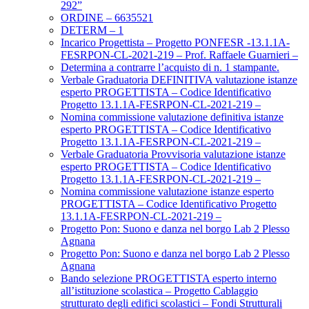
292”
ORDINE – 6635521
DETERM – 1
Incarico Progettista – Progetto PONFESR -13.1.1A-
FESRPON-CL-2021-219 – Prof. Raffaele Guarnieri –
Determina a contrarre l’acquisto di n. 1 stampante.
Verbale Graduatoria DEFINITIVA valutazione istanze
esperto PROGETTISTA – Codice Identificativo
Progetto 13.1.1A-FESRPON-CL-2021-219 –
Nomina commissione valutazione definitiva istanze
esperto PROGETTISTA – Codice Identificativo
Progetto 13.1.1A-FESRPON-CL-2021-219 –
Verbale Graduatoria Provvisoria valutazione istanze
esperto PROGETTISTA – Codice Identificativo
Progetto 13.1.1A-FESRPON-CL-2021-219 –
Nomina commissione valutazione istanze esperto
PROGETTISTA – Codice Identificativo Progetto
13.1.1A-FESRPON-CL-2021-219 –
Progetto Pon: Suono e danza nel borgo Lab 2 Plesso
Agnana
Progetto Pon: Suono e danza nel borgo Lab 2 Plesso
Agnana
Bando selezione PROGETTISTA esperto interno
all’istituzione scolastica – Progetto Cablaggio
strutturato degli edifici scolastici – Fondi Strutturali