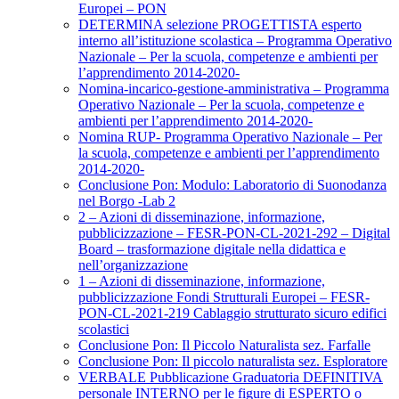
Europei – PON
DETERMINA selezione PROGETTISTA esperto
interno all’istituzione scolastica – Programma Operativo
Nazionale – Per la scuola, competenze e ambienti per
l’apprendimento 2014-2020-
Nomina-incarico-gestione-amministrativa – Programma
Operativo Nazionale – Per la scuola, competenze e
ambienti per l’apprendimento 2014-2020-
Nomina RUP- Programma Operativo Nazionale – Per
la scuola, competenze e ambienti per l’apprendimento
2014-2020-
Conclusione Pon: Modulo: Laboratorio di Suonodanza
nel Borgo -Lab 2
2 – Azioni di disseminazione, informazione,
pubblicizzazione – FESR-PON-CL-2021-292 – Digital
Board – trasformazione digitale nella didattica e
nell’organizzazione
1 – Azioni di disseminazione, informazione,
pubblicizzazione Fondi Strutturali Europei – FESR-
PON-CL-2021-219 Cablaggio strutturato sicuro edifici
scolastici
Conclusione Pon: Il Piccolo Naturalista sez. Farfalle
Conclusione Pon: Il piccolo naturalista sez. Esploratore
VERBALE Pubblicazione Graduatoria DEFINITIVA
personale INTERNO per le figure di ESPERTO o