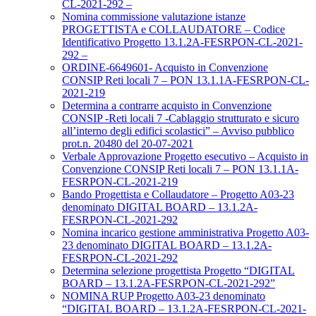
CL-2021-292 –
Nomina commissione valutazione istanze
PROGETTISTA e COLLAUDATORE – Codice
Identificativo Progetto 13.1.2A-FESRPON-CL-2021-
292 –
ORDINE-6649601- Acquisto in Convenzione
CONSIP Reti locali 7 – PON 13.1.1A-FESRPON-CL-
2021-219
Determina a contrarre acquisto in Convenzione
CONSIP -Reti locali 7 -Cablaggio strutturato e sicuro
all’interno degli edifici scolastici” – Avviso pubblico
prot.n. 20480 del 20-07-2021
Verbale Approvazione Progetto esecutivo – Acquisto in
Convenzione CONSIP Reti locali 7 – PON 13.1.1A-
FESRPON-CL-2021-219
Bando Progettista e Collaudatore – Progetto A03-23
denominato DIGITAL BOARD – 13.1.2A-
FESRPON-CL-2021-292
Nomina incarico gestione amministrativa Progetto A03-
23 denominato DIGITAL BOARD – 13.1.2A-
FESRPON-CL-2021-292
Determina selezione progettista Progetto “DIGITAL
BOARD – 13.1.2A-FESRPON-CL-2021-292”
NOMINA RUP Progetto A03-23 denominato
“DIGITAL BOARD – 13.1.2A-FESRPON-CL-2021-