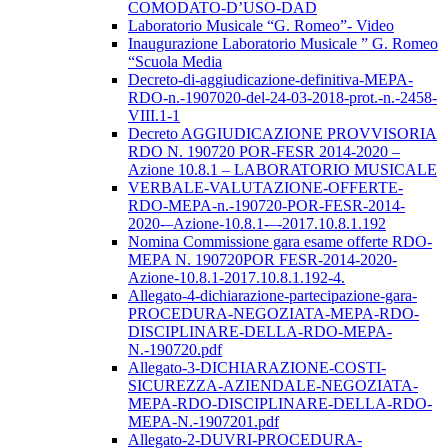
COMODATO-D’USO-DAD
Laboratorio Musicale “G. Romeo”- Video
Inaugurazione Laboratorio Musicale ” G. Romeo
“Scuola Media
Decreto-di-aggiudicazione-definitiva-MEPA-
RDO-n.-1907020-del-24-03-2018-prot.-n.-2458-
VIII.1-1
Decreto AGGIUDICAZIONE PROVVISORIA
RDO N. 190720 POR-FESR 2014-2020 –
Azione 10.8.1 – LABORATORIO MUSICALE
VERBALE-VALUTAZIONE-OFFERTE-
RDO-MEPA-n.-190720-POR-FESR-2014-
2020-–Azione-10.8.1-–-2017.10.8.1.192
Nomina Commissione gara esame offerte RDO-
MEPA N. 190720POR FESR-2014-2020-
Azione-10.8.1-2017.10.8.1.192-4.
Allegato-4-dichiarazione-partecipazione-gara-
PROCEDURA-NEGOZIATA-MEPA-RDO-
DISCIPLINARE-DELLA-RDO-MEPA-
N.-190720.pdf
Allegato-3-DICHIARAZIONE-COSTI-
SICUREZZA-AZIENDALE-NEGOZIATA-
MEPA-RDO-DISCIPLINARE-DELLA-RDO-
MEPA-N.-1907201.pdf
Allegato-2-DUVRI-PROCEDURA-