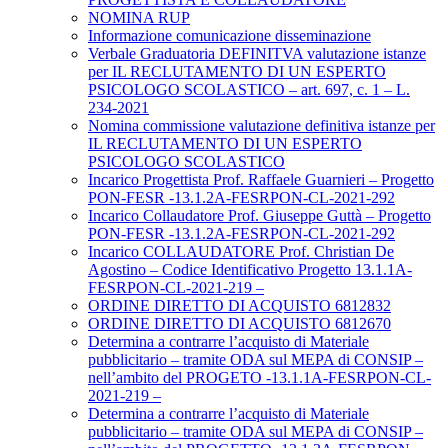
NOMINA RUP
Informazione comunicazione disseminazione
Verbale Graduatoria DEFINITVA valutazione istanze
per IL RECLUTAMENTO DI UN ESPERTO
PSICOLOGO SCOLASTICO – art. 697, c. 1 – L.
234-2021
Nomina commissione valutazione definitiva istanze per
IL RECLUTAMENTO DI UN ESPERTO
PSICOLOGO SCOLASTICO
Incarico Progettista Prof. Raffaele Guarnieri – Progetto
PON-FESR -13.1.2A-FESRPON-CL-2021-292
Incarico Collaudatore Prof. Giuseppe Guttà – Progetto
PON-FESR -13.1.2A-FESRPON-CL-2021-292
Incarico COLLAUDATORE Prof. Christian De
Agostino – Codice Identificativo Progetto 13.1.1A-
FESRPON-CL-2021-219 –
ORDINE DIRETTO DI ACQUISTO 6812832
ORDINE DIRETTO DI ACQUISTO 6812670
Determina a contrarre l’acquisto di Materiale
pubblicitario – tramite ODA sul MEPA di CONSIP –
nell’ambito del PROGETO -13.1.1A-FESRPON-CL-
2021-219 –
Determina a contrarre l’acquisto di Materiale
pubblicitario – tramite ODA sul MEPA di CONSIP –