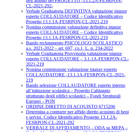
nell’ambito del PROGETTO -13.1.2A-FESRPON-
CL-2021-292-
Verbale Graduatoria DEFINITIVA valutazione istanze
esperto COLLAUDATORE – Codice Identificativo
Progetto 13.1.1A-FESRPON-CL-2021-219
Nomina commissione valutazione definitiva istanze
esperto COLLAUDATORE – Codice Identificativo
Progetto 13.1.1A-FESRPON-CL-2021-219
Bando reclutamento PSICOLOGO SCOLASTICO
a.s. 2021-2022 – art. 697, co.1, L. n. 234-2022
Verbale Graduatoria Provvisoria valutazione istanze
esperto COLLAUDATORE – 3.1.1A-FESRPON-CL-
2021-219
Nomina commissione valutazione istanze esperto
COLLAUDATORE -13.1.1A-FESRPON-CL-2021-
219
Bando selezione COLLAUDATORE esperto interno
all’istituzione scolastica – Progetto Cablaggio
strutturato degli edifici scolastici – Fondi Strutturali
Europei – PON
ORDINE DIRETTO DI ACQUISTO 6715206
Determina a contrarre per affido diretto acquisto di beni
e servizi. Codice Identificativo Progetto 13.1.2A-
FESRPON-CL-2021-292
VERBALE DI AFFIDAMENTO – ODA su MEPA –