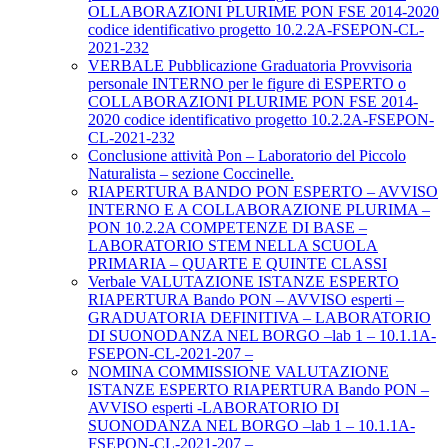
OLLABORAZIONI PLURIME PON FSE 2014-2020
codice identificativo progetto 10.2.2A-FSEPON-CL-
2021-232
VERBALE Pubblicazione Graduatoria Provvisoria
personale INTERNO per le figure di ESPERTO o
COLLABORAZIONI PLURIME PON FSE 2014-
2020 codice identificativo progetto 10.2.2A-FSEPON-
CL-2021-232
Conclusione attività Pon – Laboratorio del Piccolo
Naturalista – sezione Coccinelle.
RIAPERTURA BANDO PON ESPERTO – AVVISO
INTERNO E A COLLABORAZIONE PLURIMA –
PON 10.2.2A COMPETENZE DI BASE –
LABORATORIO STEM NELLA SCUOLA
PRIMARIA – QUARTE E QUINTE CLASSI
Verbale VALUTAZIONE ISTANZE ESPERTO
RIAPERTURA Bando PON – AVVISO esperti –
GRADUATORIA DEFINITIVA – LABORATORIO
DI SUONODANZA NEL BORGO –lab 1 – 10.1.1A-
FSEPON-CL-2021-207 –
NOMINA COMMISSIONE VALUTAZIONE
ISTANZE ESPERTO RIAPERTURA Bando PON –
AVVISO esperti -LABORATORIO DI
SUONODANZA NEL BORGO –lab 1 – 10.1.1A-
FSEPON-CL-2021-207 –