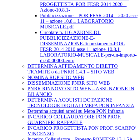
PROGETTISTA-POR-FESR-2014-2020-–
Azione-10.8.1-
Pubblicizzazione – POR FESR 2014 – 2020 asse
11 – azione 10.8.1 LABORATORIO
MUSICALE.pdf
Circolare n. 116-AZIONE-DI-
PUBBLICIZZAZIONE-E-
DISSEMINAZIONE-finanziamento-POR-
FESR-2014-2010-asse-11-azione-10.8.1-
LABORATORIO-MUSICALE-per-un-importo-
di-60.00000-euro
DETERMINA AFFIDAMENTO DIRETTO
TRAMITE o da PNRR 1.4.1 – SITO WEB
NOMINA RUP SITO WEB
DISSEMINAZIONE PNRR SITO WEB
PNRR RINNOVO SITO WEB – ASSUNZIONE IN
BILANCIO
DETERMINA ACQUISTI DOTAZIONE
TECNOLOGIE DIGITALI MEPA PON INFANZIA
Determina acquisti arredi su Mepa PON Infanzia
INCARICO COLLAUDATORE PON PROF.
GUARNIERI RAFFAELE
INCARICO PROGETTISTA PON PROF. SCARFO’
VINCENZO
Incarico Collaudatore – Progetto PONFESR 13.1.5A-