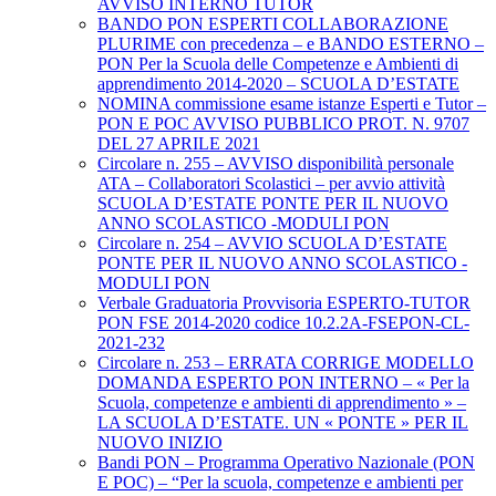
AVVISO INTERNO TUTOR
BANDO PON ESPERTI COLLABORAZIONE
PLURIME con precedenza – e BANDO ESTERNO –
PON Per la Scuola delle Competenze e Ambienti di
apprendimento 2014-2020 – SCUOLA D’ESTATE
NOMINA commissione esame istanze Esperti e Tutor –
PON E POC AVVISO PUBBLICO PROT. N. 9707
DEL 27 APRILE 2021
Circolare n. 255 – AVVISO disponibilità personale
ATA – Collaboratori Scolastici – per avvio attività
SCUOLA D’ESTATE PONTE PER IL NUOVO
ANNO SCOLASTICO -MODULI PON
Circolare n. 254 – AVVIO SCUOLA D’ESTATE
PONTE PER IL NUOVO ANNO SCOLASTICO -
MODULI PON
Verbale Graduatoria Provvisoria ESPERTO-TUTOR
PON FSE 2014-2020 codice 10.2.2A-FSEPON-CL-
2021-232
Circolare n. 253 – ERRATA CORRIGE MODELLO
DOMANDA ESPERTO PON INTERNO – « Per la
Scuola, competenze e ambienti di apprendimento » –
LA SCUOLA D’ESTATE. UN « PONTE » PER IL
NUOVO INIZIO
Bandi PON – Programma Operativo Nazionale (PON
E POC) – “Per la scuola, competenze e ambienti per