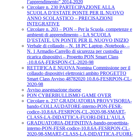
l’apprendimento” 2014-2020
Circolare n. 230 PARTECIPAZIONE ALLA
SCUOLA D’ESTATE PONTE PER IL NUOVO
ANNO SCOLASTICO – PRECISAZIONI
INTEGRATIVE
Circolare n. 203 – PON – Per la Scuola, competenze e
ambienti di apprendimento – LA SCUOLA
D’ESTATE. UN PONTE PER IL NUOVO INIZIO
Verbale di collaudo – N. 18 PC Laptop -Notebook- –
N. 1 Armadio-Carrello di sicurezza per custodia e
ricarica dispositivi – Progetto PON Smart Class
-10.8.6A-FERSPON-CL-2020-98
RETTIFICA E NUOVA Nomina Commissione per il
collaudo dispositivi elettronici ambito PROGETTO
Smart Class Avviso 48782020 10.8.6-FESRPON-CL-
2020-98
Avviso assegnazione risorse
PON CYBERBULLISMO GAME OVER
Circolare n. 237 GRADUATORIA PROVVISORIA-
bando-COLLAUDATORE-interno-PON-FESR-
codice-10.8.6A-FESRPON-CL-2020-98-SMART-
CLASS-LA-DIDATTICA-FUORI-DELL’AULA
GRADUATORIA-DEFINITIVA-bando-progettista-
interno-PON-FESR-codice-10.8.6A-FESRPON-CL-
2020-98-SMART-CLASS-LA-DIDATTICA-FUORI-