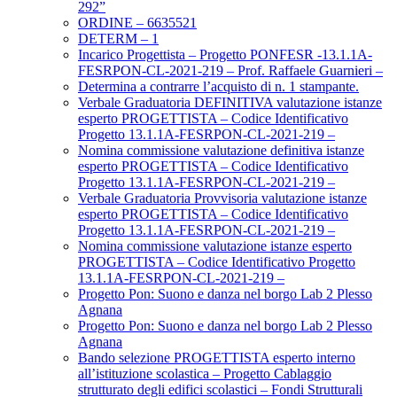
292”
ORDINE – 6635521
DETERM – 1
Incarico Progettista – Progetto PONFESR -13.1.1A-
FESRPON-CL-2021-219 – Prof. Raffaele Guarnieri –
Determina a contrarre l’acquisto di n. 1 stampante.
Verbale Graduatoria DEFINITIVA valutazione istanze
esperto PROGETTISTA – Codice Identificativo
Progetto 13.1.1A-FESRPON-CL-2021-219 –
Nomina commissione valutazione definitiva istanze
esperto PROGETTISTA – Codice Identificativo
Progetto 13.1.1A-FESRPON-CL-2021-219 –
Verbale Graduatoria Provvisoria valutazione istanze
esperto PROGETTISTA – Codice Identificativo
Progetto 13.1.1A-FESRPON-CL-2021-219 –
Nomina commissione valutazione istanze esperto
PROGETTISTA – Codice Identificativo Progetto
13.1.1A-FESRPON-CL-2021-219 –
Progetto Pon: Suono e danza nel borgo Lab 2 Plesso
Agnana
Progetto Pon: Suono e danza nel borgo Lab 2 Plesso
Agnana
Bando selezione PROGETTISTA esperto interno
all’istituzione scolastica – Progetto Cablaggio
strutturato degli edifici scolastici – Fondi Strutturali