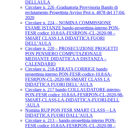
DELLAULA
Circolare n. 226 -Graduatoria Provvisoria Bando di
reclutamento Progettista Avviso Prot n. 4878 del 17-04-
2020
Circolare n. 224 – NOMINA COMMISSIONE
ESAME ISTANZE bando-progettista-interno PON-
FESR codice 10.8.6A-FESRPON–CL-2020-98 –
SMART CLASS LA DIDATTICA FUORI
DELL’AULA
Circolare n. 220 – PROSECUZIONE PROGETTI
PON PENSIERO COMPUTAZIONALE
MEDIANTE DIDATTICA A DISTANZA –
CALENDARIO
Circolare n. 218-ERRATA CORRIGE bando
progettista-interno PON-FESR-codice-10.8.6A-
FESRPON-CL-2020-98-SMART CLASS LA
DIDATTICA FUORI DELL’ AULA
Circolare n. 217 bando COLLAUDATORE-interno-
PON-FESR codice 10.8.6A-FESRPON-CL-2020-98-
SMART-CLASS-LA-DIDATTICA-FUORI-DELL
‘AULA
Nomina RUP PON FESR SMART CLASS – LA
DIDATTICA FUORI DALL’AULA
Circolare n. 213 – bando-progettista-interno PON-
FESR codice 10.8.6A-FESRPON–CL-2020-98 –