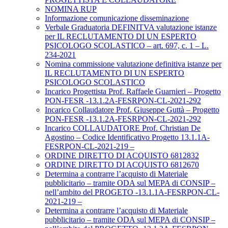
NOMINA RUP
Informazione comunicazione disseminazione
Verbale Graduatoria DEFINITVA valutazione istanze
per IL RECLUTAMENTO DI UN ESPERTO
PSICOLOGO SCOLASTICO – art. 697, c. 1 – L.
234-2021
Nomina commissione valutazione definitiva istanze per
IL RECLUTAMENTO DI UN ESPERTO
PSICOLOGO SCOLASTICO
Incarico Progettista Prof. Raffaele Guarnieri – Progetto
PON-FESR -13.1.2A-FESRPON-CL-2021-292
Incarico Collaudatore Prof. Giuseppe Guttà – Progetto
PON-FESR -13.1.2A-FESRPON-CL-2021-292
Incarico COLLAUDATORE Prof. Christian De
Agostino – Codice Identificativo Progetto 13.1.1A-
FESRPON-CL-2021-219 –
ORDINE DIRETTO DI ACQUISTO 6812832
ORDINE DIRETTO DI ACQUISTO 6812670
Determina a contrarre l’acquisto di Materiale
pubblicitario – tramite ODA sul MEPA di CONSIP –
nell’ambito del PROGETO -13.1.1A-FESRPON-CL-
2021-219 –
Determina a contrarre l’acquisto di Materiale
pubblicitario – tramite ODA sul MEPA di CONSIP –