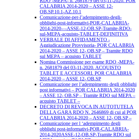
RDO -MEPA- n. 2681879 del 03-11-2020. POR
CALABRIA 2014-2020 – ASSE 12-
OB.SP.10.1-AZ.10.1
Comunicazione-per-l’adempimento-degli-
obblighi-post-informativi-POR-CALABRIA-
2014-2020-–-ASSE-12-OB.SP-Tramite-RDO-
sul-MEPA-acquisto-TABLET-DEFINITIVA
VERBALE DI AFFIDAMENTO -
Aggiudicazione Provvisoria- POR CALABRIA
2014-2020 – ASSE 12- OB.SP – Tramite RDO
sul MEPA – acquisto TABLET
Nomina Commissione per esame RDO -MEPA-
n. 2681879 del 03-11-2020. ACQUISTO
TABLET E ACCESSORI. POR CALABRIA
2014-2020 – ASSE 12- OB.SP
Comunicazione per l’adempimento degli obblighi
post informativi – POR CALABRIA 2014-2020
– ASSE 12- OB.SP – Tramite RDO sul MEPA –
acquisto TABLET –
DECRETO DI REVOCA IN AUTOTUTELA
DELLA GARA RDO N. 2646869 di cui al POR
CALABRIA 2014-2020 – ASSE 12- OB.SP –
Comunicazione per l ‘adempimento degli
obblighi post-informativi-POR-CALABRIA-
2014-2020ASSE-12-OB.SP-Tramite RDO sul