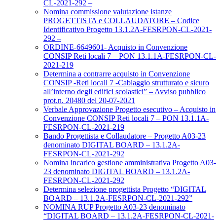
CL-2021-292 –
Nomina commissione valutazione istanze
PROGETTISTA e COLLAUDATORE – Codice
Identificativo Progetto 13.1.2A-FESRPON-CL-2021-
292 –
ORDINE-6649601- Acquisto in Convenzione
CONSIP Reti locali 7 – PON 13.1.1A-FESRPON-CL-
2021-219
Determina a contrarre acquisto in Convenzione
CONSIP -Reti locali 7 -Cablaggio strutturato e sicuro
all’interno degli edifici scolastici” – Avviso pubblico
prot.n. 20480 del 20-07-2021
Verbale Approvazione Progetto esecutivo – Acquisto in
Convenzione CONSIP Reti locali 7 – PON 13.1.1A-
FESRPON-CL-2021-219
Bando Progettista e Collaudatore – Progetto A03-23
denominato DIGITAL BOARD – 13.1.2A-
FESRPON-CL-2021-292
Nomina incarico gestione amministrativa Progetto A03-
23 denominato DIGITAL BOARD – 13.1.2A-
FESRPON-CL-2021-292
Determina selezione progettista Progetto “DIGITAL
BOARD – 13.1.2A-FESRPON-CL-2021-292”
NOMINA RUP Progetto A03-23 denominato
“DIGITAL BOARD – 13.1.2A-FESRPON-CL-2021-