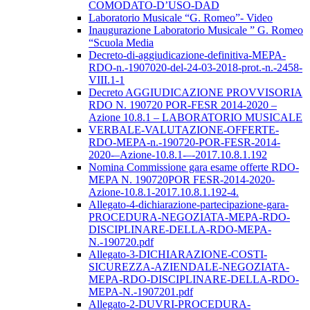
COMODATO-D’USO-DAD
Laboratorio Musicale “G. Romeo”- Video
Inaugurazione Laboratorio Musicale ” G. Romeo
“Scuola Media
Decreto-di-aggiudicazione-definitiva-MEPA-
RDO-n.-1907020-del-24-03-2018-prot.-n.-2458-
VIII.1-1
Decreto AGGIUDICAZIONE PROVVISORIA
RDO N. 190720 POR-FESR 2014-2020 –
Azione 10.8.1 – LABORATORIO MUSICALE
VERBALE-VALUTAZIONE-OFFERTE-
RDO-MEPA-n.-190720-POR-FESR-2014-
2020-–Azione-10.8.1-–-2017.10.8.1.192
Nomina Commissione gara esame offerte RDO-
MEPA N. 190720POR FESR-2014-2020-
Azione-10.8.1-2017.10.8.1.192-4.
Allegato-4-dichiarazione-partecipazione-gara-
PROCEDURA-NEGOZIATA-MEPA-RDO-
DISCIPLINARE-DELLA-RDO-MEPA-
N.-190720.pdf
Allegato-3-DICHIARAZIONE-COSTI-
SICUREZZA-AZIENDALE-NEGOZIATA-
MEPA-RDO-DISCIPLINARE-DELLA-RDO-
MEPA-N.-1907201.pdf
Allegato-2-DUVRI-PROCEDURA-