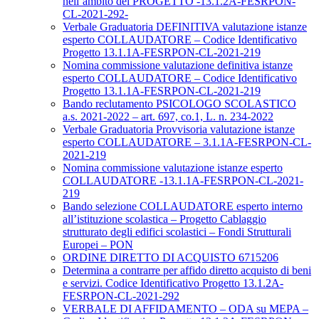
nell’ambito del PROGETTO -13.1.2A-FESRPON-
CL-2021-292-
Verbale Graduatoria DEFINITIVA valutazione istanze
esperto COLLAUDATORE – Codice Identificativo
Progetto 13.1.1A-FESRPON-CL-2021-219
Nomina commissione valutazione definitiva istanze
esperto COLLAUDATORE – Codice Identificativo
Progetto 13.1.1A-FESRPON-CL-2021-219
Bando reclutamento PSICOLOGO SCOLASTICO
a.s. 2021-2022 – art. 697, co.1, L. n. 234-2022
Verbale Graduatoria Provvisoria valutazione istanze
esperto COLLAUDATORE – 3.1.1A-FESRPON-CL-
2021-219
Nomina commissione valutazione istanze esperto
COLLAUDATORE -13.1.1A-FESRPON-CL-2021-
219
Bando selezione COLLAUDATORE esperto interno
all’istituzione scolastica – Progetto Cablaggio
strutturato degli edifici scolastici – Fondi Strutturali
Europei – PON
ORDINE DIRETTO DI ACQUISTO 6715206
Determina a contrarre per affido diretto acquisto di beni
e servizi. Codice Identificativo Progetto 13.1.2A-
FESRPON-CL-2021-292
VERBALE DI AFFIDAMENTO – ODA su MEPA –