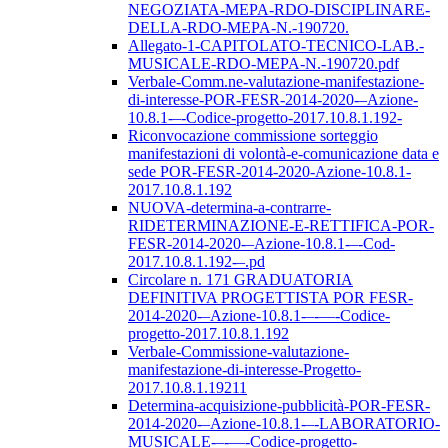
NEGOZIATA-MEPA-RDO-DISCIPLINARE-
DELLA-RDO-MEPA-N.-190720.
Allegato-1-CAPITOLATO-TECNICO-LAB.-
MUSICALE-RDO-MEPA-N.-190720.pdf
Verbale-Comm.ne-valutazione-manifestazione-
di-interesse-POR-FESR-2014-2020-–Azione-
10.8.1-–-Codice-progetto-2017.10.8.1.192-
Riconvocazione commissione sorteggio
manifestazioni di volontà-e-comunicazione data e
sede POR-FESR-2014-2020-Azione-10.8.1-
2017.10.8.1.192
NUOVA-determina-a-contrarre-
RIDETERMINAZIONE-E-RETTIFICA-POR-
FESR-2014-2020-–Azione-10.8.1-–-Cod-
2017.10.8.1.192-–.pd
Circolare n. 171 GRADUATORIA
DEFINITIVA PROGETTISTA POR FESR-
2014-2020-–Azione-10.8.1-–-––-Codice-
progetto-2017.10.8.1.192
Verbale-Commissione-valutazione-
manifestazione-di-interesse-Progetto-
2017.10.8.1.19211
Determina-acquisizione-pubblicità-POR-FESR-
2014-2020-–Azione-10.8.1-–-LABORATORIO-
MUSICALE-–-––-Codice-progetto-