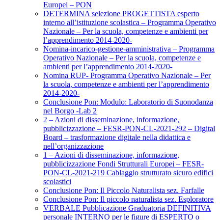
Europei – PON
DETERMINA selezione PROGETTISTA esperto
interno all’istituzione scolastica – Programma Operativo
Nazionale – Per la scuola, competenze e ambienti per
l’apprendimento 2014-2020-
Nomina-incarico-gestione-amministrativa – Programma
Operativo Nazionale – Per la scuola, competenze e
ambienti per l’apprendimento 2014-2020-
Nomina RUP- Programma Operativo Nazionale – Per
la scuola, competenze e ambienti per l’apprendimento
2014-2020-
Conclusione Pon: Modulo: Laboratorio di Suonodanza
nel Borgo -Lab 2
2 – Azioni di disseminazione, informazione,
pubblicizzazione – FESR-PON-CL-2021-292 – Digital
Board – trasformazione digitale nella didattica e
nell’organizzazione
1 – Azioni di disseminazione, informazione,
pubblicizzazione Fondi Strutturali Europei – FESR-
PON-CL-2021-219 Cablaggio strutturato sicuro edifici
scolastici
Conclusione Pon: Il Piccolo Naturalista sez. Farfalle
Conclusione Pon: Il piccolo naturalista sez. Esploratore
VERBALE Pubblicazione Graduatoria DEFINITIVA
personale INTERNO per le figure di ESPERTO o