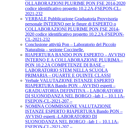
OLLABORAZIONI PLURIME PON FSE 2014-2020
codice identificativo progetto 10.2.2A-FSEPON-CL-
2021-232
VERBALE Pubblicazione Graduatoria Provvisoria
personale INTERNO per le figure di ESPERTO o
COLLABORAZIONI PLURIME PON FSE 2014-
2020 codice identificativo progetto 10.2.2A-FSEPON-
CL-2021-232
Conclusione attività Pon – Laboratorio del Piccolo
Naturalista – sezione Coccinelle.
RIAPERTURA BANDO PON ESPERTO – AVVISO
INTERNO E A COLLABORAZIONE PLURIMA –
PON 10.2.2A COMPETENZE DI BASE –
LABORATORIO STEM NELLA SCUOLA
PRIMARIA – QUARTE E QUINTE CLASSI
Verbale VALUTAZIONE ISTANZE ESPERTO
RIAPERTURA Bando PON – AVVISO esperti –
GRADUATORIA DEFINITIVA – LABORATORIO
DI SUONODANZA NEL BORGO –lab 1 – 10.1.1A-
FSEPON-CL-2021-207 –
NOMINA COMMISSIONE VALUTAZIONE
ISTANZE ESPERTO RIAPERTURA Bando PON –
AVVISO esperti -LABORATORIO DI
SUONODANZA NEL BORGO –lab 1 – 10.1.1A-
FSEPON-CL-2021-207 –