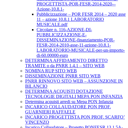
PROGETTISTA-POR-FESR-2014-2020-–
Azione-10.8.1-
Pubblicizzazione – POR FESR 2014 – 2020 asse
11 – azione 10.8.1 LABORATORIO
MUSICALE.pdf
Circolare n. 116-AZIONE-DI-
PUBBLICIZZAZIONE-E-
DISSEMINAZIONE-finanziamento-POR-
FESR-2014-2010-asse-11-azione-10.8.1-
LABORATORIO-MUSICALE-per-un-importo-
di-60.00000-euro
DETERMINA AFFIDAMENTO DIRETTO
TRAMITE o da PNRR 1.4.1 – SITO WEB
NOMINA RUP SITO WEB
DISSEMINAZIONE PNRR SITO WEB
PNRR RINNOVO SITO WEB – ASSUNZIONE IN
BILANCIO
DETERMINA ACQUISTI DOTAZIONE
TECNOLOGIE DIGITALI MEPA PON INFANZIA
Determina acquisti arredi su Mepa PON Infanzia
INCARICO COLLAUDATORE PON PROF.
GUARNIERI RAFFAELE
INCARICO PROGETTISTA PON PROF. SCARFO’
VINCENZO
Incarico Collaudatore – Progetto PONFESR 13.1.5A-