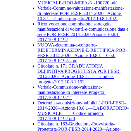
MUSICALE-RDO-MEPA-N.-190720.pdf
Verbale-Comm.ne-valutazione-manifestazione-
di-interesse-POR-FESR-2014-2020-–Azione-
10.8.1-–-Codice-progetto-2017.10.8.1.192-
Riconvocazione commissione sorteggio
manifestazioni di volontà-e-comunicazione data e
sede POR-FESR-2014-2020-Azione-10.8.1-
2017.10.8.1.192
NUOVA-determina-a-contrarre-
RIDETERMINAZIONE-E-RETTIFICA-POR-
FESR-2014-2020-–Azione-10.8.1-–-Cod-
2017.10.8.1.192-–.pd
Circolare n. 171 GRADUATORIA
DEFINITIVA PROGETTISTA POR FESR-
2014-2020-–Azione-10.8.1-–-––-Codice-
progetto-2017.10.8.1.192
Verbale-Commissione-valutazione-
manifestazione-di-interesse-Progetto-
2017.10.8.1.19211
Determina-acquisizione-pubblicità-POR-FESR-
2014-2020-–Azione-10.8.1-–-LABORATORIO-
MUSICALE-–-––-Codice-progetto-
2017.10.8.1.192.pdf
Circolare n. 163-Graduatoria-Provvisoria-
Progettista-POR-FESR-2014-2020-–Azione-