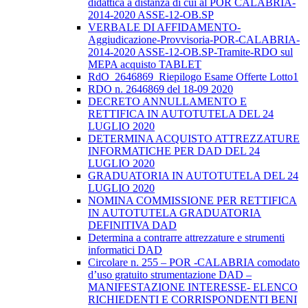
didattica a distanza di cui al POR CALABRIA-
2014-2020 ASSE-12-OB.SP
VERBALE DI AFFIDAMENTO-
Aggiudicazione-Provvisoria-POR-CALABRIA-
2014-2020 ASSE-12-OB.SP-Tramite-RDO sul
MEPA acquisto TABLET
RdO_2646869_Riepilogo Esame Offerte Lotto1
RDO n. 2646869 del 18-09 2020
DECRETO ANNULLAMENTO E
RETTIFICA IN AUTOTUTELA DEL 24
LUGLIO 2020
DETERMINA ACQUISTO ATTREZZATURE
INFORMATICHE PER DAD DEL 24
LUGLIO 2020
GRADUATORIA IN AUTOTUTELA DEL 24
LUGLIO 2020
NOMINA COMMISSIONE PER RETTIFICA
IN AUTOTUTELA GRADUATORIA
DEFINITIVA DAD
Determina a contrarre attrezzature e strumenti
informatici DAD
Circolare n. 255 – POR -CALABRIA comodato
d’uso gratuito strumentazione DAD –
MANIFESTAZIONE INTERESSE- ELENCO
RICHIEDENTI E CORRISPONDENTI BENI