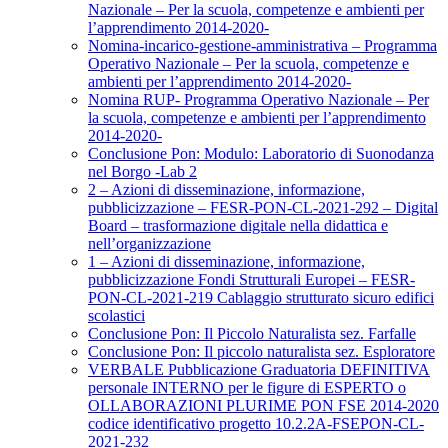
Nazionale – Per la scuola, competenze e ambienti per
l’apprendimento 2014-2020-
Nomina-incarico-gestione-amministrativa – Programma
Operativo Nazionale – Per la scuola, competenze e
ambienti per l’apprendimento 2014-2020-
Nomina RUP- Programma Operativo Nazionale – Per
la scuola, competenze e ambienti per l’apprendimento
2014-2020-
Conclusione Pon: Modulo: Laboratorio di Suonodanza
nel Borgo -Lab 2
2 – Azioni di disseminazione, informazione,
pubblicizzazione – FESR-PON-CL-2021-292 – Digital
Board – trasformazione digitale nella didattica e
nell’organizzazione
1 – Azioni di disseminazione, informazione,
pubblicizzazione Fondi Strutturali Europei – FESR-
PON-CL-2021-219 Cablaggio strutturato sicuro edifici
scolastici
Conclusione Pon: Il Piccolo Naturalista sez. Farfalle
Conclusione Pon: Il piccolo naturalista sez. Esploratore
VERBALE Pubblicazione Graduatoria DEFINITIVA
personale INTERNO per le figure di ESPERTO o
OLLABORAZIONI PLURIME PON FSE 2014-2020
codice identificativo progetto 10.2.2A-FSEPON-CL-
2021-232