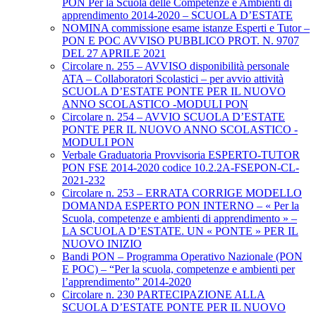
PON Per la Scuola delle Competenze e Ambienti di
apprendimento 2014-2020 – SCUOLA D’ESTATE
NOMINA commissione esame istanze Esperti e Tutor –
PON E POC AVVISO PUBBLICO PROT. N. 9707
DEL 27 APRILE 2021
Circolare n. 255 – AVVISO disponibilità personale
ATA – Collaboratori Scolastici – per avvio attività
SCUOLA D’ESTATE PONTE PER IL NUOVO
ANNO SCOLASTICO -MODULI PON
Circolare n. 254 – AVVIO SCUOLA D’ESTATE
PONTE PER IL NUOVO ANNO SCOLASTICO -
MODULI PON
Verbale Graduatoria Provvisoria ESPERTO-TUTOR
PON FSE 2014-2020 codice 10.2.2A-FSEPON-CL-
2021-232
Circolare n. 253 – ERRATA CORRIGE MODELLO
DOMANDA ESPERTO PON INTERNO – « Per la
Scuola, competenze e ambienti di apprendimento » –
LA SCUOLA D’ESTATE. UN « PONTE » PER IL
NUOVO INIZIO
Bandi PON – Programma Operativo Nazionale (PON
E POC) – “Per la scuola, competenze e ambienti per
l’apprendimento” 2014-2020
Circolare n. 230 PARTECIPAZIONE ALLA
SCUOLA D’ESTATE PONTE PER IL NUOVO