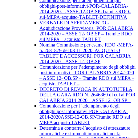
Comunicazione-per-l’adempimento-degli-
obblighi-post-informativi-POR-CALABRIA-
2014-2020-–-ASSE-12-OB.SP-Tramite-RDO-
sul-MEPA-acquisto-TABLET-DEFINITIVA
VERBALE DI AFFIDAMENTO -
Aggiudicazione Provvisoria- POR CALABRIA
2014-2020 – ASSE 12- OB.SP – Tramite RDO
sul MEPA – acquisto TABLET
Nomina Commissione per esame RDO -MEPA-
n. 2681879 del 03-11-2020. ACQUISTO
TABLET E ACCESSORI. POR CALABRIA
2014-2020 – ASSE 12- OB.SP
Comunicazione per l’adempimento degli obblighi
post informativi – POR CALABRIA 2014-2020
– ASSE 12- OB.SP – Tramite RDO sul MEPA –
acquisto TABLET –
DECRETO DI REVOCA IN AUTOTUTELA
DELLA GARA RDO N. 2646869 di cui al POR
CALABRIA 2014-2020 – ASSE 12- OB.SP –
Comunicazione per l ‘adempimento degli
obblighi post-informativi-POR-CALABRIA-
2014-2020ASSE-12-OB.SP-Tramite RDO sul
MEPA acquisto TABLET
Determina a contrarre-l’acquisto di attrezzature
informatiche e strumenti informatici per la