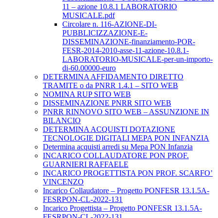
11 – azione 10.8.1 LABORATORIO
MUSICALE.pdf
Circolare n. 116-AZIONE-DI-
PUBBLICIZZAZIONE-E-
DISSEMINAZIONE-finanziamento-POR-
FESR-2014-2010-asse-11-azione-10.8.1-
LABORATORIO-MUSICALE-per-un-importo-
di-60.00000-euro
DETERMINA AFFIDAMENTO DIRETTO
TRAMITE o da PNRR 1.4.1 – SITO WEB
NOMINA RUP SITO WEB
DISSEMINAZIONE PNRR SITO WEB
PNRR RINNOVO SITO WEB – ASSUNZIONE IN
BILANCIO
DETERMINA ACQUISTI DOTAZIONE
TECNOLOGIE DIGITALI MEPA PON INFANZIA
Determina acquisti arredi su Mepa PON Infanzia
INCARICO COLLAUDATORE PON PROF.
GUARNIERI RAFFAELE
INCARICO PROGETTISTA PON PROF. SCARFO’
VINCENZO
Incarico Collaudatore – Progetto PONFESR 13.1.5A-
FESRPON-CL-2022-131
Incarico Progettista – Progetto PONFESR 13.1.5A-
FESRPON-CL-2022-131