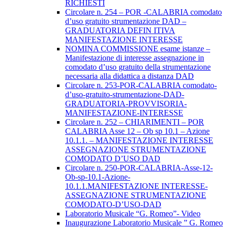
RICHIESTI
Circolare n. 254 – POR -CALABRIA comodato
d’uso gratuito strumentazione DAD –
GRADUATORIA DEFIN ITIVA
MANIFESTAZIONE INTERESSE
NOMINA COMMISSIONE esame istanze –
Manifestazione di interesse assegnazione in
comodato d’uso gratuito della strumentazione
necessaria alla didattica a distanza DAD
Circolare n. 253-POR-CALABRIA comodato-
d’uso-gratuito-strumentazione-DAD-
GRADUATORIA-PROVVISORIA-
MANIFESTAZIONE-INTERESSE
Circolare n. 252 – CHIARIMENTI – POR
CALABRIA Asse 12 – Ob sp 10.1 – Azione
10.1.1. – MANIFESTAZIONE INTERESSE
ASSEGNAZIONE STRUMENTAZIONE
COMODATO D’USO DAD
Circolare n. 250-POR-CALABRIA-Asse-12-
Ob-sp-10.1-Azione-
10.1.1.MANIFESTAZIONE INTERESSE-
ASSEGNAZIONE STRUMENTAZIONE
COMODATO-D’USO-DAD
Laboratorio Musicale “G. Romeo”- Video
Inaugurazione Laboratorio Musicale ” G. Romeo