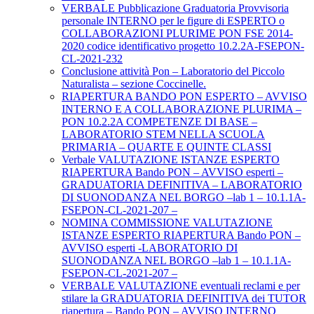
VERBALE Pubblicazione Graduatoria Provvisoria
personale INTERNO per le figure di ESPERTO o
COLLABORAZIONI PLURIME PON FSE 2014-
2020 codice identificativo progetto 10.2.2A-FSEPON-
CL-2021-232
Conclusione attività Pon – Laboratorio del Piccolo
Naturalista – sezione Coccinelle.
RIAPERTURA BANDO PON ESPERTO – AVVISO
INTERNO E A COLLABORAZIONE PLURIMA –
PON 10.2.2A COMPETENZE DI BASE –
LABORATORIO STEM NELLA SCUOLA
PRIMARIA – QUARTE E QUINTE CLASSI
Verbale VALUTAZIONE ISTANZE ESPERTO
RIAPERTURA Bando PON – AVVISO esperti –
GRADUATORIA DEFINITIVA – LABORATORIO
DI SUONODANZA NEL BORGO –lab 1 – 10.1.1A-
FSEPON-CL-2021-207 –
NOMINA COMMISSIONE VALUTAZIONE
ISTANZE ESPERTO RIAPERTURA Bando PON –
AVVISO esperti -LABORATORIO DI
SUONODANZA NEL BORGO –lab 1 – 10.1.1A-
FSEPON-CL-2021-207 –
VERBALE VALUTAZIONE eventuali reclami e per
stilare la GRADUATORIA DEFINITIVA dei TUTOR
riapertura – Bando PON – AVVISO INTERNO