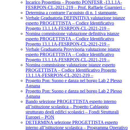
Incarico Progettista – Progetto PONFESR -13.1.1A-
FESRPON-CL-2021-219 – Prof. Raffaele Guarnieri –
Determina a contrarre l’acquisto di n. 1 stampante.
Verbale Graduatoria DEFINITIVA valutazione istanze
esperto PROGETTISTA – Codice Identificativo
Progetto 13.1.1A-FESRPON-CL-2021-219 –
Nomina commissione valutazione definitiva istanze
esperto PROGETTISTA – Codice Identificativo
Progetto 13.1.1A-FESRPON-CL-2021-219 –
Verbale Graduatoria Provvisoria valutazione istanze
esperto PROGETTISTA – Codice Identificativo
Progetto 13.1.1A-FESRPON-CL-2021-219 –
Nomina commissione valutazione istanze esperto
PROGETTISTA – Codice Identificativo Progetto
13.1.1A-FESRPON-CL-2021-219 –
Progetto Pon: Suono e danza nel borgo Lab 2 Plesso
Agnana
Progetto Pon: Suono e danza nel borgo Lab 2 Plesso
Agnana
Bando selezione PROGETTISTA esperto interno
all’istituzione scolastica – Progetto Cablaggio
strutturato degli edifici scolastici – Fondi Strutturali
Europei – PON
DETERMINA selezione PROGETTISTA esperto
interno all’istituzione scolastica – Programma Operativo