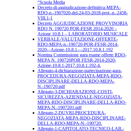
“Scuola Media
Decreto-di-aggiudicazione-definitiva-MEPA-
RDO-n.-1907020-del-24-03-2018-prot.-n.-2458-
VIII.1-1
Decreto AGGIUDICAZIONE PROVVISORIA
RDO N. 190720 POR-FESR 2014-2020 –
Azione 10.8.1 – LABORATORIO MUSICALE
VERBALE-VALUTAZIONE-OFFERTE-
RDO-MEPA-n.-190720-POR-FESR-2014-
2020-–Azione-10.8.1-–-2017.10.8.1.192
Nomina Commissione gara esame offerte RDO-
MEPA N. 190720POR FESR-2014-2020-
Azione-10.8.1-2017.10.8.1.192-4.
Allegato-4-dichiarazione-partecipazione-gara-
PROCEDURA-NEGOZIATA-MEPA-RDO-
DISCIPLINARE-DELLA-RDO-MEPA-
N.-190720.pdf
Allegato-3-DICHIARAZIONE-COSTI-
SICUREZZA-AZIENDALE-NEGOZIATA-
MEPA-RDO-DISCIPLINARE-DELLA-RDO-
MEPA-N.-1907201.pdf
Allegato-2-DUVRI-PROCEDURA-
NEGOZIATA-MEPA-RDO-DISCIPLINARE-
DELLA-RDO-MEPA-N.-190720.
Allegato-1-CAPITOLATO-TECNICO-LAB.-