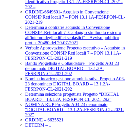
Identificativo Progetto 13.1.2A-FESRPON-CL-2021-
292 –
ORDINE-6649601- Acquisto in Convenzione
CONSIP Reti locali 7 – PON 13.1.1A-FESRPON-CL-
2021-219
Determina a contrarre acquisto in Convenzione
CONSIP -Reti locali 7 -Cablaggio strutturato e sicuro
all’interno degli edifici scolastici” – Avviso pubblico
prot.n. 20480 del 20-07-2021
Verbale Approvazione Progetto esecutivo – Acquisto in
Convenzione CONSIP Reti locali 7 – PON 13.1.1A-
FESRPON-CL-2021-219
Bando Progettista e Collaudatore – Progetto A03-23
denominato DIGITAL BOARD – 13.1.2A-
FESRPON-CL-2021-292
Nomina incarico gestione amministrativa Progetto A03-
23 denominato DIGITAL BOARD – 13.1.2A-
FESRPON-CL-2021-292
Determina selezione progettista Progetto “DIGITAL
BOARD – 13.1.2A-FESRPON-CL-2021-292”
NOMINA RUP Progetto A03-23 denominato
“DIGITAL BOARD – 13.1.2A-FESRPON-CL-2021-
292”
ORDINE – 6635521
DETERM – 1