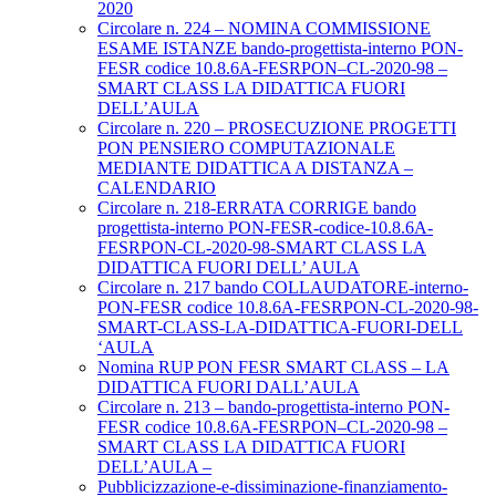
2020
Circolare n. 224 – NOMINA COMMISSIONE
ESAME ISTANZE bando-progettista-interno PON-
FESR codice 10.8.6A-FESRPON–CL-2020-98 –
SMART CLASS LA DIDATTICA FUORI
DELL’AULA
Circolare n. 220 – PROSECUZIONE PROGETTI
PON PENSIERO COMPUTAZIONALE
MEDIANTE DIDATTICA A DISTANZA –
CALENDARIO
Circolare n. 218-ERRATA CORRIGE bando
progettista-interno PON-FESR-codice-10.8.6A-
FESRPON-CL-2020-98-SMART CLASS LA
DIDATTICA FUORI DELL’ AULA
Circolare n. 217 bando COLLAUDATORE-interno-
PON-FESR codice 10.8.6A-FESRPON-CL-2020-98-
SMART-CLASS-LA-DIDATTICA-FUORI-DELL
‘AULA
Nomina RUP PON FESR SMART CLASS – LA
DIDATTICA FUORI DALL’AULA
Circolare n. 213 – bando-progettista-interno PON-
FESR codice 10.8.6A-FESRPON–CL-2020-98 –
SMART CLASS LA DIDATTICA FUORI
DELL’AULA –
Pubblicizzazione-e-dissiminazione-finanziamento-