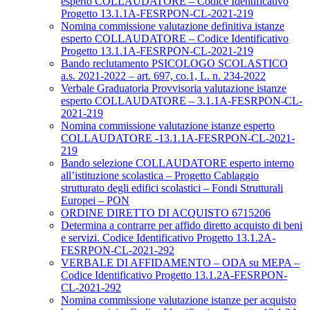
esperto COLLAUDATORE – Codice Identificativo
Progetto 13.1.1A-FESRPON-CL-2021-219
Nomina commissione valutazione definitiva istanze
esperto COLLAUDATORE – Codice Identificativo
Progetto 13.1.1A-FESRPON-CL-2021-219
Bando reclutamento PSICOLOGO SCOLASTICO
a.s. 2021-2022 – art. 697, co.1, L. n. 234-2022
Verbale Graduatoria Provvisoria valutazione istanze
esperto COLLAUDATORE – 3.1.1A-FESRPON-CL-
2021-219
Nomina commissione valutazione istanze esperto
COLLAUDATORE -13.1.1A-FESRPON-CL-2021-
219
Bando selezione COLLAUDATORE esperto interno
all’istituzione scolastica – Progetto Cablaggio
strutturato degli edifici scolastici – Fondi Strutturali
Europei – PON
ORDINE DIRETTO DI ACQUISTO 6715206
Determina a contrarre per affido diretto acquisto di beni
e servizi. Codice Identificativo Progetto 13.1.2A-
FESRPON-CL-2021-292
VERBALE DI AFFIDAMENTO – ODA su MEPA –
Codice Identificativo Progetto 13.1.2A-FESRPON-
CL-2021-292
Nomina commissione valutazione istanze per acquisto