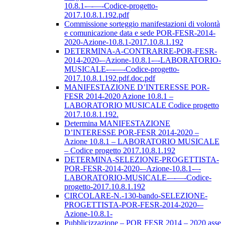
10.8.1-–-––-Codice-progetto-
2017.10.8.1.192.pdf
Commissione sorteggio manifestazioni di volontà
e comunicazione data e sede POR-FESR-2014-
2020-Azione-10.8.1-2017.10.8.1.192
DETERMINA-A-CONTRARRE-POR-FESR-
2014-2020-–Azione-10.8.1-–-LABORATORIO-
MUSICALE-–-––-Codice-progetto-
2017.10.8.1.192.pdf.doc.pdf
MANIFESTAZIONE D’INTERESSE POR-
FESR 2014-2020 Azione 10.8.1 –
LABORATORIO MUSICALE Codice progetto
2017.10.8.1.192.
Determina MANIFESTAZIONE
D’INTERESSE POR-FESR 2014-2020 –
Azione 10.8.1 – LABORATORIO MUSICALE
– Codice progetto 2017.10.8.1.192
DETERMINA-SELEZIONE-PROGETTISTA-
POR-FESR-2014-2020-–Azione-10.8.1-–-
LABORATORIO-MUSICALE-–-––-Codice-
progetto-2017.10.8.1.192
CIRCOLARE-N.-130-bando-SELEZIONE-
PROGETTISTA-POR-FESR-2014-2020-–
Azione-10.8.1-
Pubblicizzazione – POR FESR 2014 – 2020 asse