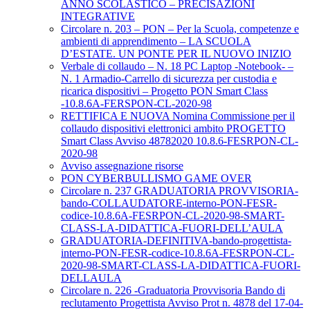
ANNO SCOLASTICO – PRECISAZIONI
INTEGRATIVE
Circolare n. 203 – PON – Per la Scuola, competenze e
ambienti di apprendimento – LA SCUOLA
D’ESTATE. UN PONTE PER IL NUOVO INIZIO
Verbale di collaudo – N. 18 PC Laptop -Notebook- –
N. 1 Armadio-Carrello di sicurezza per custodia e
ricarica dispositivi – Progetto PON Smart Class
-10.8.6A-FERSPON-CL-2020-98
RETTIFICA E NUOVA Nomina Commissione per il
collaudo dispositivi elettronici ambito PROGETTO
Smart Class Avviso 48782020 10.8.6-FESRPON-CL-
2020-98
Avviso assegnazione risorse
PON CYBERBULLISMO GAME OVER
Circolare n. 237 GRADUATORIA PROVVISORIA-
bando-COLLAUDATORE-interno-PON-FESR-
codice-10.8.6A-FESRPON-CL-2020-98-SMART-
CLASS-LA-DIDATTICA-FUORI-DELL’AULA
GRADUATORIA-DEFINITIVA-bando-progettista-
interno-PON-FESR-codice-10.8.6A-FESRPON-CL-
2020-98-SMART-CLASS-LA-DIDATTICA-FUORI-
DELLAULA
Circolare n. 226 -Graduatoria Provvisoria Bando di
reclutamento Progettista Avviso Prot n. 4878 del 17-04-