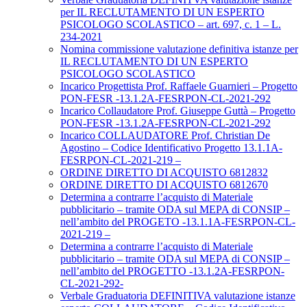
per IL RECLUTAMENTO DI UN ESPERTO
PSICOLOGO SCOLASTICO – art. 697, c. 1 – L.
234-2021
Nomina commissione valutazione definitiva istanze per
IL RECLUTAMENTO DI UN ESPERTO
PSICOLOGO SCOLASTICO
Incarico Progettista Prof. Raffaele Guarnieri – Progetto
PON-FESR -13.1.2A-FESRPON-CL-2021-292
Incarico Collaudatore Prof. Giuseppe Guttà – Progetto
PON-FESR -13.1.2A-FESRPON-CL-2021-292
Incarico COLLAUDATORE Prof. Christian De
Agostino – Codice Identificativo Progetto 13.1.1A-
FESRPON-CL-2021-219 –
ORDINE DIRETTO DI ACQUISTO 6812832
ORDINE DIRETTO DI ACQUISTO 6812670
Determina a contrarre l’acquisto di Materiale
pubblicitario – tramite ODA sul MEPA di CONSIP –
nell’ambito del PROGETO -13.1.1A-FESRPON-CL-
2021-219 –
Determina a contrarre l’acquisto di Materiale
pubblicitario – tramite ODA sul MEPA di CONSIP –
nell’ambito del PROGETTO -13.1.2A-FESRPON-
CL-2021-292-
Verbale Graduatoria DEFINITIVA valutazione istanze