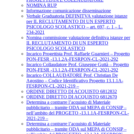
NOMINA RUP
Informazione comunicazione disseminazione
Verbale Graduatoria DEFINITVA valutazione istanze
per IL RECLUTAMENTO DI UN ESPERTO
PSICOLOGO SCOLASTICO – art. 697, c. 1 – L.
234-2021
Nomina commissione valutazione definitiva istanze per
IL RECLUTAMENTO DI UN ESPERTO
PSICOLOGO SCOLASTICO
Incarico Progettista Prof. Raffaele Guarnieri – Progetto
PON-FESR -13.1.2A-FESRPON-CL-2021-292
Incarico Collaudatore Prof. Giuseppe Guttà – Progetto
PON-FESR -13.1.2A-FESRPON-CL-2021-292
Incarico COLLAUDATORE Prof. Christian De
Agostino – Codice Identificativo Progetto 13.1.1A-
FESRPON-CL-2021-219 –
ORDINE DIRETTO DI ACQUISTO 6812832
ORDINE DIRETTO DI ACQUISTO 6812670
Determina a contrarre l’acquisto di Materiale
pubblicitario – tramite ODA sul MEPA di CONSIP –
nell’ambito del PROGETO -13.1.1A-FESRPON-CL-
2021-219 –
Determina a contrarre l’acquisto di Materiale
pubblicitario – tramite ODA sul MEPA di CONSIP –