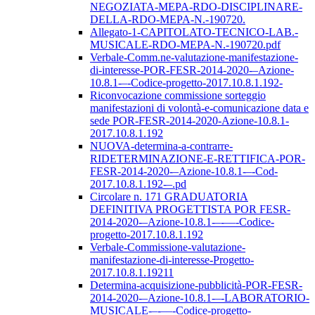
NEGOZIATA-MEPA-RDO-DISCIPLINARE-
DELLA-RDO-MEPA-N.-190720.
Allegato-1-CAPITOLATO-TECNICO-LAB.-
MUSICALE-RDO-MEPA-N.-190720.pdf
Verbale-Comm.ne-valutazione-manifestazione-
di-interesse-POR-FESR-2014-2020-–Azione-
10.8.1-–-Codice-progetto-2017.10.8.1.192-
Riconvocazione commissione sorteggio
manifestazioni di volontà-e-comunicazione data e
sede POR-FESR-2014-2020-Azione-10.8.1-
2017.10.8.1.192
NUOVA-determina-a-contrarre-
RIDETERMINAZIONE-E-RETTIFICA-POR-
FESR-2014-2020-–Azione-10.8.1-–-Cod-
2017.10.8.1.192-–.pd
Circolare n. 171 GRADUATORIA
DEFINITIVA PROGETTISTA POR FESR-
2014-2020-–Azione-10.8.1-–-––-Codice-
progetto-2017.10.8.1.192
Verbale-Commissione-valutazione-
manifestazione-di-interesse-Progetto-
2017.10.8.1.19211
Determina-acquisizione-pubblicità-POR-FESR-
2014-2020-–Azione-10.8.1-–-LABORATORIO-
MUSICALE-–-––-Codice-progetto-