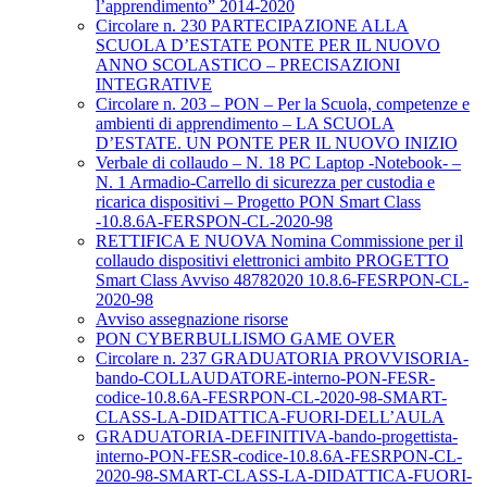
l’apprendimento” 2014-2020
Circolare n. 230 PARTECIPAZIONE ALLA
SCUOLA D’ESTATE PONTE PER IL NUOVO
ANNO SCOLASTICO – PRECISAZIONI
INTEGRATIVE
Circolare n. 203 – PON – Per la Scuola, competenze e
ambienti di apprendimento – LA SCUOLA
D’ESTATE. UN PONTE PER IL NUOVO INIZIO
Verbale di collaudo – N. 18 PC Laptop -Notebook- –
N. 1 Armadio-Carrello di sicurezza per custodia e
ricarica dispositivi – Progetto PON Smart Class
-10.8.6A-FERSPON-CL-2020-98
RETTIFICA E NUOVA Nomina Commissione per il
collaudo dispositivi elettronici ambito PROGETTO
Smart Class Avviso 48782020 10.8.6-FESRPON-CL-
2020-98
Avviso assegnazione risorse
PON CYBERBULLISMO GAME OVER
Circolare n. 237 GRADUATORIA PROVVISORIA-
bando-COLLAUDATORE-interno-PON-FESR-
codice-10.8.6A-FESRPON-CL-2020-98-SMART-
CLASS-LA-DIDATTICA-FUORI-DELL’AULA
GRADUATORIA-DEFINITIVA-bando-progettista-
interno-PON-FESR-codice-10.8.6A-FESRPON-CL-
2020-98-SMART-CLASS-LA-DIDATTICA-FUORI-