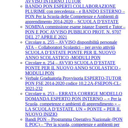
AVVISO INTERNO TUTOR
BANDO PON ESPERTI COLLABORAZIONE
PLURIME con precedenza – e BANDO ESTERNO –
PON Per la Scuola delle Competenze e Ambienti di
apprendimento 2014-2020 – SCUOLA D’ESTATE
NOMINA commissione esame istanze Esperti e Tutor –
PON E POC AVVISO PUBBLICO PROT. N. 9707
DEL 27 APRILE 2021
Circolare n. 255 – AVVISO disponibilità personale
ATA – Collaboratori Scolastici – per avvio attività
SCUOLA D’ESTATE PONTE PER IL NUOVO
ANNO SCOLASTICO -MODULI PON
Circolare n. 254 – AVVIO SCUOLA D’ESTATE
PONTE PER IL NUOVO ANNO SCOLASTICO -
MODULI PON
Verbale Graduatoria Provvisoria ESPERTO-TUTOR
PON FSE 2014-2020 codice 10.2.2A-FSEPON-CL-
2021-232
Circolare n. 253 – ERRATA CORRIGE MODELLO
DOMANDA ESPERTO PON INTERNO – « Per la
Scuola, competenze e ambienti di apprendimento » –
LA SCUOLA D’ESTATE. UN « PONTE » PER IL
NUOVO INIZIO
Bandi PON – Programma Operativo Nazionale (PON
E POC) – “Per la scuola, competenze e ambienti per