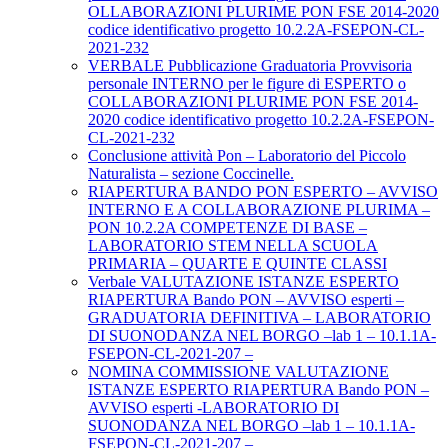
OLLABORAZIONI PLURIME PON FSE 2014-2020
codice identificativo progetto 10.2.2A-FSEPON-CL-
2021-232
VERBALE Pubblicazione Graduatoria Provvisoria
personale INTERNO per le figure di ESPERTO o
COLLABORAZIONI PLURIME PON FSE 2014-
2020 codice identificativo progetto 10.2.2A-FSEPON-
CL-2021-232
Conclusione attività Pon – Laboratorio del Piccolo
Naturalista – sezione Coccinelle.
RIAPERTURA BANDO PON ESPERTO – AVVISO
INTERNO E A COLLABORAZIONE PLURIMA –
PON 10.2.2A COMPETENZE DI BASE –
LABORATORIO STEM NELLA SCUOLA
PRIMARIA – QUARTE E QUINTE CLASSI
Verbale VALUTAZIONE ISTANZE ESPERTO
RIAPERTURA Bando PON – AVVISO esperti –
GRADUATORIA DEFINITIVA – LABORATORIO
DI SUONODANZA NEL BORGO –lab 1 – 10.1.1A-
FSEPON-CL-2021-207 –
NOMINA COMMISSIONE VALUTAZIONE
ISTANZE ESPERTO RIAPERTURA Bando PON –
AVVISO esperti -LABORATORIO DI
SUONODANZA NEL BORGO –lab 1 – 10.1.1A-
FSEPON-CL-2021-207 –