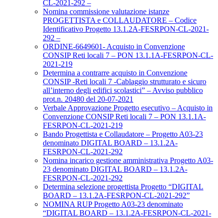
CL-2021-292 –
Nomina commissione valutazione istanze
PROGETTISTA e COLLAUDATORE – Codice
Identificativo Progetto 13.1.2A-FESRPON-CL-2021-
292 –
ORDINE-6649601- Acquisto in Convenzione
CONSIP Reti locali 7 – PON 13.1.1A-FESRPON-CL-
2021-219
Determina a contrarre acquisto in Convenzione
CONSIP -Reti locali 7 -Cablaggio strutturato e sicuro
all’interno degli edifici scolastici” – Avviso pubblico
prot.n. 20480 del 20-07-2021
Verbale Approvazione Progetto esecutivo – Acquisto in
Convenzione CONSIP Reti locali 7 – PON 13.1.1A-
FESRPON-CL-2021-219
Bando Progettista e Collaudatore – Progetto A03-23
denominato DIGITAL BOARD – 13.1.2A-
FESRPON-CL-2021-292
Nomina incarico gestione amministrativa Progetto A03-
23 denominato DIGITAL BOARD – 13.1.2A-
FESRPON-CL-2021-292
Determina selezione progettista Progetto “DIGITAL
BOARD – 13.1.2A-FESRPON-CL-2021-292”
NOMINA RUP Progetto A03-23 denominato
“DIGITAL BOARD – 13.1.2A-FESRPON-CL-2021-