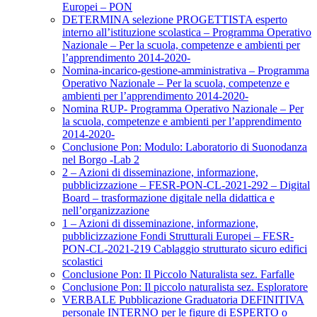
Europei – PON
DETERMINA selezione PROGETTISTA esperto
interno all’istituzione scolastica – Programma Operativo
Nazionale – Per la scuola, competenze e ambienti per
l’apprendimento 2014-2020-
Nomina-incarico-gestione-amministrativa – Programma
Operativo Nazionale – Per la scuola, competenze e
ambienti per l’apprendimento 2014-2020-
Nomina RUP- Programma Operativo Nazionale – Per
la scuola, competenze e ambienti per l’apprendimento
2014-2020-
Conclusione Pon: Modulo: Laboratorio di Suonodanza
nel Borgo -Lab 2
2 – Azioni di disseminazione, informazione,
pubblicizzazione – FESR-PON-CL-2021-292 – Digital
Board – trasformazione digitale nella didattica e
nell’organizzazione
1 – Azioni di disseminazione, informazione,
pubblicizzazione Fondi Strutturali Europei – FESR-
PON-CL-2021-219 Cablaggio strutturato sicuro edifici
scolastici
Conclusione Pon: Il Piccolo Naturalista sez. Farfalle
Conclusione Pon: Il piccolo naturalista sez. Esploratore
VERBALE Pubblicazione Graduatoria DEFINITIVA
personale INTERNO per le figure di ESPERTO o