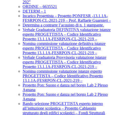
292”
ORDINE – 6635521
DETERM – 1
Incarico Progettista – Progetto PONFESR -13.1.1A-
FESRPON-CL-2021-219 – Prof. Raffaele Guarnieri –
Determina a contrarre l’acquisto di n. 1 stampante.
Verbale Graduatoria DEFINITIVA valutazione istanze
esperto PROGETTISTA – Codice Identificativo
Progetto 13.1.1A-FESRPON-CL-2021-219 –
Nomina commissione valutazione definitiva istanze
esperto PROGETTISTA – Codice Identificativo
Progetto 13.1.1A-FESRPON-CL-2021-219 –
Verbale Graduatoria Provvisoria valutazione istanze
esperto PROGETTISTA – Codice Identificativo
Progetto 13.1.1A-FESRPON-CL-2021-219 –
Nomina commissione valutazione istanze esperto
PROGETTISTA – Codice Identificativo Progetto
13.1.1A-FESRPON-CL-2021-219 –
Progetto Pon: Suono e danza nel borgo Lab 2 Plesso
Agnana
Progetto Pon: Suono e danza nel borgo Lab 2 Plesso
Agnana
Bando selezione PROGETTISTA esperto interno
all’istituzione scolastica – Progetto Cablaggio
strutturato degli edifici scolastici – Fondi Strutturali