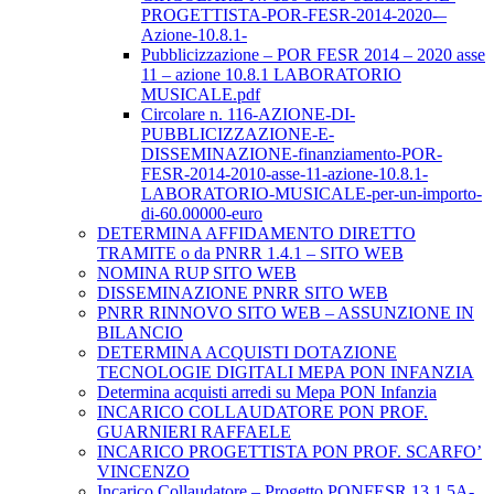
PROGETTISTA-POR-FESR-2014-2020-–
Azione-10.8.1-
Pubblicizzazione – POR FESR 2014 – 2020 asse
11 – azione 10.8.1 LABORATORIO
MUSICALE.pdf
Circolare n. 116-AZIONE-DI-
PUBBLICIZZAZIONE-E-
DISSEMINAZIONE-finanziamento-POR-
FESR-2014-2010-asse-11-azione-10.8.1-
LABORATORIO-MUSICALE-per-un-importo-
di-60.00000-euro
DETERMINA AFFIDAMENTO DIRETTO
TRAMITE o da PNRR 1.4.1 – SITO WEB
NOMINA RUP SITO WEB
DISSEMINAZIONE PNRR SITO WEB
PNRR RINNOVO SITO WEB – ASSUNZIONE IN
BILANCIO
DETERMINA ACQUISTI DOTAZIONE
TECNOLOGIE DIGITALI MEPA PON INFANZIA
Determina acquisti arredi su Mepa PON Infanzia
INCARICO COLLAUDATORE PON PROF.
GUARNIERI RAFFAELE
INCARICO PROGETTISTA PON PROF. SCARFO’
VINCENZO
Incarico Collaudatore – Progetto PONFESR 13.1.5A-