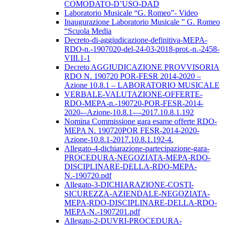
COMODATO-D’USO-DAD
Laboratorio Musicale “G. Romeo”- Video
Inaugurazione Laboratorio Musicale ” G. Romeo
“Scuola Media
Decreto-di-aggiudicazione-definitiva-MEPA-
RDO-n.-1907020-del-24-03-2018-prot.-n.-2458-
VIII.1-1
Decreto AGGIUDICAZIONE PROVVISORIA
RDO N. 190720 POR-FESR 2014-2020 –
Azione 10.8.1 – LABORATORIO MUSICALE
VERBALE-VALUTAZIONE-OFFERTE-
RDO-MEPA-n.-190720-POR-FESR-2014-
2020-–Azione-10.8.1-–-2017.10.8.1.192
Nomina Commissione gara esame offerte RDO-
MEPA N. 190720POR FESR-2014-2020-
Azione-10.8.1-2017.10.8.1.192-4.
Allegato-4-dichiarazione-partecipazione-gara-
PROCEDURA-NEGOZIATA-MEPA-RDO-
DISCIPLINARE-DELLA-RDO-MEPA-
N.-190720.pdf
Allegato-3-DICHIARAZIONE-COSTI-
SICUREZZA-AZIENDALE-NEGOZIATA-
MEPA-RDO-DISCIPLINARE-DELLA-RDO-
MEPA-N.-1907201.pdf
Allegato-2-DUVRI-PROCEDURA-