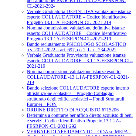
nell’ambito del PROGETTO -13.1.2A-FESRPON-
CL-2021-292-
Verbale Graduatoria DEFINITIVA valutazione istanze
esperto COLLAUDATORE – Codice Identificativo
Progetto 13.1.1A-FESRPON-CL-2021-219
Nomina commissione valutazione definitiva istanze
esperto COLLAUDATORE – Codice Identificativo
Progetto 13.1.1A-FESRPON-CL-2021-219
Bando reclutamento PSICOLOGO SCOLASTICO
a.s. 2021-2022 – art. 697, co.1, L. n. 234-2022
Verbale Graduatoria Provvisoria valutazione istanze
esperto COLLAUDATORE – 3.1.1A-FESRPON-CL-
2021-219
Nomina commissione valutazione istanze esperto
COLLAUDATORE -13.1.1A-FESRPON-CL-2021-
219
Bando selezione COLLAUDATORE esperto interno
all’istituzione scolastica – Progetto Cablaggio
strutturato degli edifici scolastici – Fondi Strutturali
Europei – PON
ORDINE DIRETTO DI ACQUISTO 6715206
Determina a contrarre per affido diretto acquisto di beni
e servizi. Codice Identificativo Progetto 13.1.2A-
FESRPON-CL-2021-292
VERBALE DI AFFIDAMENTO – ODA su MEPA –