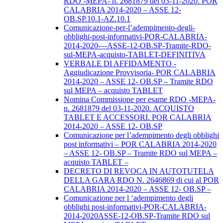
RDO -MEPA- n. 2681879 del 03-11-2020. POR
CALABRIA 2014-2020 – ASSE 12-
OB.SP.10.1-AZ.10.1
Comunicazione-per-l’adempimento-degli-
obblighi-post-informativi-POR-CALABRIA-
2014-2020-–-ASSE-12-OB.SP-Tramite-RDO-
sul-MEPA-acquisto-TABLET-DEFINITIVA
VERBALE DI AFFIDAMENTO -
Aggiudicazione Provvisoria- POR CALABRIA
2014-2020 – ASSE 12- OB.SP – Tramite RDO
sul MEPA – acquisto TABLET
Nomina Commissione per esame RDO -MEPA-
n. 2681879 del 03-11-2020. ACQUISTO
TABLET E ACCESSORI. POR CALABRIA
2014-2020 – ASSE 12- OB.SP
Comunicazione per l’adempimento degli obblighi
post informativi – POR CALABRIA 2014-2020
– ASSE 12- OB.SP – Tramite RDO sul MEPA –
acquisto TABLET –
DECRETO DI REVOCA IN AUTOTUTELA
DELLA GARA RDO N. 2646869 di cui al POR
CALABRIA 2014-2020 – ASSE 12- OB.SP –
Comunicazione per l ‘adempimento degli
obblighi post-informativi-POR-CALABRIA-
2014-2020ASSE-12-OB.SP-Tramite RDO sul