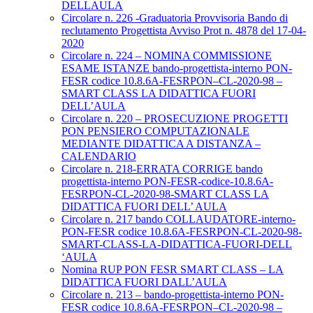
DELLAULA
Circolare n. 226 -Graduatoria Provvisoria Bando di
reclutamento Progettista Avviso Prot n. 4878 del 17-04-
2020
Circolare n. 224 – NOMINA COMMISSIONE
ESAME ISTANZE bando-progettista-interno PON-
FESR codice 10.8.6A-FESRPON–CL-2020-98 –
SMART CLASS LA DIDATTICA FUORI
DELL’AULA
Circolare n. 220 – PROSECUZIONE PROGETTI
PON PENSIERO COMPUTAZIONALE
MEDIANTE DIDATTICA A DISTANZA –
CALENDARIO
Circolare n. 218-ERRATA CORRIGE bando
progettista-interno PON-FESR-codice-10.8.6A-
FESRPON-CL-2020-98-SMART CLASS LA
DIDATTICA FUORI DELL’ AULA
Circolare n. 217 bando COLLAUDATORE-interno-
PON-FESR codice 10.8.6A-FESRPON-CL-2020-98-
SMART-CLASS-LA-DIDATTICA-FUORI-DELL
‘AULA
Nomina RUP PON FESR SMART CLASS – LA
DIDATTICA FUORI DALL’AULA
Circolare n. 213 – bando-progettista-interno PON-
FESR codice 10.8.6A-FESRPON–CL-2020-98 –