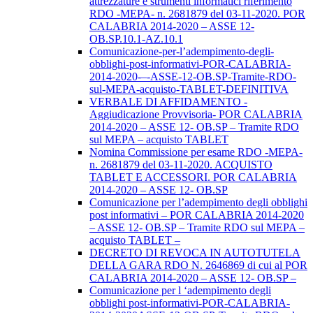
attrezzature e strumenti informatici riferimento
RDO -MEPA- n. 2681879 del 03-11-2020. POR
CALABRIA 2014-2020 – ASSE 12-
OB.SP.10.1-AZ.10.1
Comunicazione-per-l’adempimento-degli-
obblighi-post-informativi-POR-CALABRIA-
2014-2020-–-ASSE-12-OB.SP-Tramite-RDO-
sul-MEPA-acquisto-TABLET-DEFINITIVA
VERBALE DI AFFIDAMENTO -
Aggiudicazione Provvisoria- POR CALABRIA
2014-2020 – ASSE 12- OB.SP – Tramite RDO
sul MEPA – acquisto TABLET
Nomina Commissione per esame RDO -MEPA-
n. 2681879 del 03-11-2020. ACQUISTO
TABLET E ACCESSORI. POR CALABRIA
2014-2020 – ASSE 12- OB.SP
Comunicazione per l’adempimento degli obblighi
post informativi – POR CALABRIA 2014-2020
– ASSE 12- OB.SP – Tramite RDO sul MEPA –
acquisto TABLET –
DECRETO DI REVOCA IN AUTOTUTELA
DELLA GARA RDO N. 2646869 di cui al POR
CALABRIA 2014-2020 – ASSE 12- OB.SP –
Comunicazione per l ‘adempimento degli
obblighi post-informativi-POR-CALABRIA-