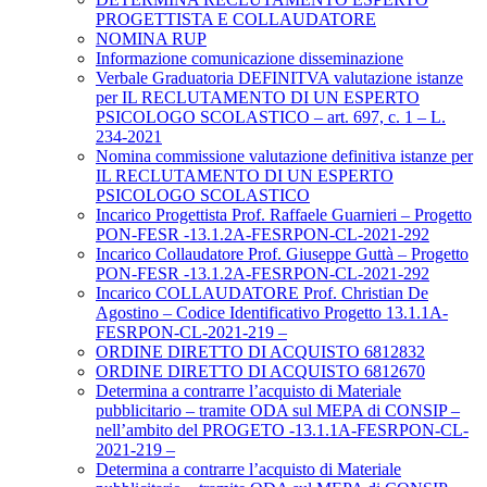
PROGETTISTA E COLLAUDATORE
NOMINA RUP
Informazione comunicazione disseminazione
Verbale Graduatoria DEFINITVA valutazione istanze
per IL RECLUTAMENTO DI UN ESPERTO
PSICOLOGO SCOLASTICO – art. 697, c. 1 – L.
234-2021
Nomina commissione valutazione definitiva istanze per
IL RECLUTAMENTO DI UN ESPERTO
PSICOLOGO SCOLASTICO
Incarico Progettista Prof. Raffaele Guarnieri – Progetto
PON-FESR -13.1.2A-FESRPON-CL-2021-292
Incarico Collaudatore Prof. Giuseppe Guttà – Progetto
PON-FESR -13.1.2A-FESRPON-CL-2021-292
Incarico COLLAUDATORE Prof. Christian De
Agostino – Codice Identificativo Progetto 13.1.1A-
FESRPON-CL-2021-219 –
ORDINE DIRETTO DI ACQUISTO 6812832
ORDINE DIRETTO DI ACQUISTO 6812670
Determina a contrarre l’acquisto di Materiale
pubblicitario – tramite ODA sul MEPA di CONSIP –
nell’ambito del PROGETO -13.1.1A-FESRPON-CL-
2021-219 –
Determina a contrarre l’acquisto di Materiale