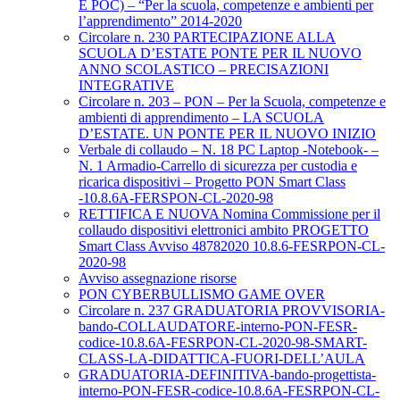
E POC) – “Per la scuola, competenze e ambienti per
l’apprendimento” 2014-2020
Circolare n. 230 PARTECIPAZIONE ALLA
SCUOLA D’ESTATE PONTE PER IL NUOVO
ANNO SCOLASTICO – PRECISAZIONI
INTEGRATIVE
Circolare n. 203 – PON – Per la Scuola, competenze e
ambienti di apprendimento – LA SCUOLA
D’ESTATE. UN PONTE PER IL NUOVO INIZIO
Verbale di collaudo – N. 18 PC Laptop -Notebook- –
N. 1 Armadio-Carrello di sicurezza per custodia e
ricarica dispositivi – Progetto PON Smart Class
-10.8.6A-FERSPON-CL-2020-98
RETTIFICA E NUOVA Nomina Commissione per il
collaudo dispositivi elettronici ambito PROGETTO
Smart Class Avviso 48782020 10.8.6-FESRPON-CL-
2020-98
Avviso assegnazione risorse
PON CYBERBULLISMO GAME OVER
Circolare n. 237 GRADUATORIA PROVVISORIA-
bando-COLLAUDATORE-interno-PON-FESR-
codice-10.8.6A-FESRPON-CL-2020-98-SMART-
CLASS-LA-DIDATTICA-FUORI-DELL’AULA
GRADUATORIA-DEFINITIVA-bando-progettista-
interno-PON-FESR-codice-10.8.6A-FESRPON-CL-