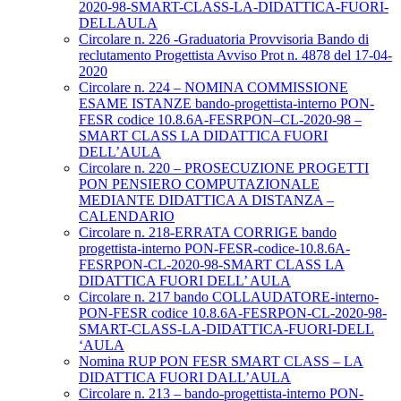
2020-98-SMART-CLASS-LA-DIDATTICA-FUORI-
DELLAULA
Circolare n. 226 -Graduatoria Provvisoria Bando di
reclutamento Progettista Avviso Prot n. 4878 del 17-04-
2020
Circolare n. 224 – NOMINA COMMISSIONE
ESAME ISTANZE bando-progettista-interno PON-
FESR codice 10.8.6A-FESRPON–CL-2020-98 –
SMART CLASS LA DIDATTICA FUORI
DELL’AULA
Circolare n. 220 – PROSECUZIONE PROGETTI
PON PENSIERO COMPUTAZIONALE
MEDIANTE DIDATTICA A DISTANZA –
CALENDARIO
Circolare n. 218-ERRATA CORRIGE bando
progettista-interno PON-FESR-codice-10.8.6A-
FESRPON-CL-2020-98-SMART CLASS LA
DIDATTICA FUORI DELL’ AULA
Circolare n. 217 bando COLLAUDATORE-interno-
PON-FESR codice 10.8.6A-FESRPON-CL-2020-98-
SMART-CLASS-LA-DIDATTICA-FUORI-DELL
‘AULA
Nomina RUP PON FESR SMART CLASS – LA
DIDATTICA FUORI DALL’AULA
Circolare n. 213 – bando-progettista-interno PON-