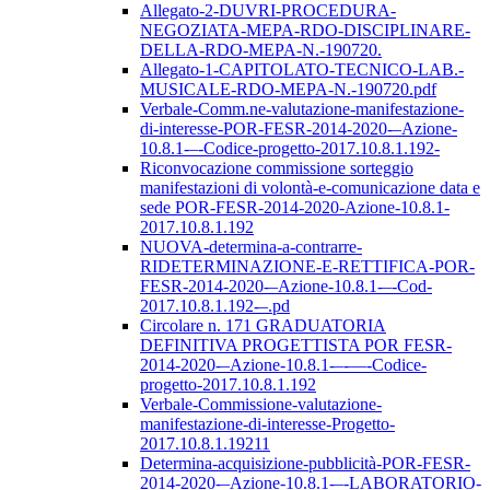
Allegato-2-DUVRI-PROCEDURA-
NEGOZIATA-MEPA-RDO-DISCIPLINARE-
DELLA-RDO-MEPA-N.-190720.
Allegato-1-CAPITOLATO-TECNICO-LAB.-
MUSICALE-RDO-MEPA-N.-190720.pdf
Verbale-Comm.ne-valutazione-manifestazione-
di-interesse-POR-FESR-2014-2020-–Azione-
10.8.1-–-Codice-progetto-2017.10.8.1.192-
Riconvocazione commissione sorteggio
manifestazioni di volontà-e-comunicazione data e
sede POR-FESR-2014-2020-Azione-10.8.1-
2017.10.8.1.192
NUOVA-determina-a-contrarre-
RIDETERMINAZIONE-E-RETTIFICA-POR-
FESR-2014-2020-–Azione-10.8.1-–-Cod-
2017.10.8.1.192-–.pd
Circolare n. 171 GRADUATORIA
DEFINITIVA PROGETTISTA POR FESR-
2014-2020-–Azione-10.8.1-–-––-Codice-
progetto-2017.10.8.1.192
Verbale-Commissione-valutazione-
manifestazione-di-interesse-Progetto-
2017.10.8.1.19211
Determina-acquisizione-pubblicità-POR-FESR-
2014-2020-–Azione-10.8.1-–-LABORATORIO-