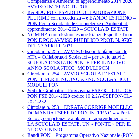
Competenze e Ambienti di apprendimento 2014-2020
AVVISO INTERNO TUTOR
BANDO PON ESPERTI COLLABORAZIONE
PLURIME con precedenza – e BANDO ESTERNO –
PON Per la Scuola delle Competenze e Ambienti di
apprendimento 2014-2020 – SCUOLA D’ESTATE
NOMINA commissione esame istanze Esperti e Tutor –
PON E POC AVVISO PUBBLICO PROT. N. 9707
DEL 27 APRILE 2021
Circolare n. 255 – AVVISO disponibilità personale
ATA – Collaboratori Scolastici – per avvio attività
SCUOLA D’ESTATE PONTE PER IL NUOVO
ANNO SCOLASTICO -MODULI PON
Circolare n. 254 – AVVIO SCUOLA D’ESTATE
PONTE PER IL NUOVO ANNO SCOLASTICO -
MODULI PON
Verbale Graduatoria Provvisoria ESPERTO-TUTOR
PON FSE 2014-2020 codice 10.2.2A-FSEPON-CL-
2021-232
Circolare n. 253 – ERRATA CORRIGE MODELLO
DOMANDA ESPERTO PON INTERNO – « Per la
Scuola, competenze e ambienti di apprendimento » –
LA SCUOLA D’ESTATE. UN « PONTE » PER IL
NUOVO INIZIO
Bandi PON – Programma Operativo Nazionale (PON