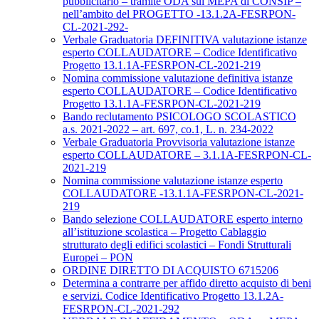
pubblicitario – tramite ODA sul MEPA di CONSIP –
nell’ambito del PROGETTO -13.1.2A-FESRPON-
CL-2021-292-
Verbale Graduatoria DEFINITIVA valutazione istanze
esperto COLLAUDATORE – Codice Identificativo
Progetto 13.1.1A-FESRPON-CL-2021-219
Nomina commissione valutazione definitiva istanze
esperto COLLAUDATORE – Codice Identificativo
Progetto 13.1.1A-FESRPON-CL-2021-219
Bando reclutamento PSICOLOGO SCOLASTICO
a.s. 2021-2022 – art. 697, co.1, L. n. 234-2022
Verbale Graduatoria Provvisoria valutazione istanze
esperto COLLAUDATORE – 3.1.1A-FESRPON-CL-
2021-219
Nomina commissione valutazione istanze esperto
COLLAUDATORE -13.1.1A-FESRPON-CL-2021-
219
Bando selezione COLLAUDATORE esperto interno
all’istituzione scolastica – Progetto Cablaggio
strutturato degli edifici scolastici – Fondi Strutturali
Europei – PON
ORDINE DIRETTO DI ACQUISTO 6715206
Determina a contrarre per affido diretto acquisto di beni
e servizi. Codice Identificativo Progetto 13.1.2A-
FESRPON-CL-2021-292