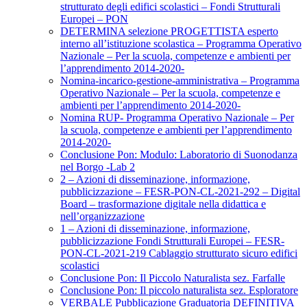
strutturato degli edifici scolastici – Fondi Strutturali
Europei – PON
DETERMINA selezione PROGETTISTA esperto
interno all’istituzione scolastica – Programma Operativo
Nazionale – Per la scuola, competenze e ambienti per
l’apprendimento 2014-2020-
Nomina-incarico-gestione-amministrativa – Programma
Operativo Nazionale – Per la scuola, competenze e
ambienti per l’apprendimento 2014-2020-
Nomina RUP- Programma Operativo Nazionale – Per
la scuola, competenze e ambienti per l’apprendimento
2014-2020-
Conclusione Pon: Modulo: Laboratorio di Suonodanza
nel Borgo -Lab 2
2 – Azioni di disseminazione, informazione,
pubblicizzazione – FESR-PON-CL-2021-292 – Digital
Board – trasformazione digitale nella didattica e
nell’organizzazione
1 – Azioni di disseminazione, informazione,
pubblicizzazione Fondi Strutturali Europei – FESR-
PON-CL-2021-219 Cablaggio strutturato sicuro edifici
scolastici
Conclusione Pon: Il Piccolo Naturalista sez. Farfalle
Conclusione Pon: Il piccolo naturalista sez. Esploratore
VERBALE Pubblicazione Graduatoria DEFINITIVA