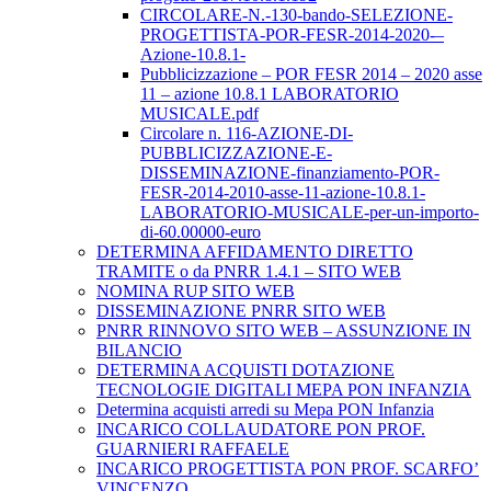
CIRCOLARE-N.-130-bando-SELEZIONE-
PROGETTISTA-POR-FESR-2014-2020-–
Azione-10.8.1-
Pubblicizzazione – POR FESR 2014 – 2020 asse
11 – azione 10.8.1 LABORATORIO
MUSICALE.pdf
Circolare n. 116-AZIONE-DI-
PUBBLICIZZAZIONE-E-
DISSEMINAZIONE-finanziamento-POR-
FESR-2014-2010-asse-11-azione-10.8.1-
LABORATORIO-MUSICALE-per-un-importo-
di-60.00000-euro
DETERMINA AFFIDAMENTO DIRETTO
TRAMITE o da PNRR 1.4.1 – SITO WEB
NOMINA RUP SITO WEB
DISSEMINAZIONE PNRR SITO WEB
PNRR RINNOVO SITO WEB – ASSUNZIONE IN
BILANCIO
DETERMINA ACQUISTI DOTAZIONE
TECNOLOGIE DIGITALI MEPA PON INFANZIA
Determina acquisti arredi su Mepa PON Infanzia
INCARICO COLLAUDATORE PON PROF.
GUARNIERI RAFFAELE
INCARICO PROGETTISTA PON PROF. SCARFO’
VINCENZO