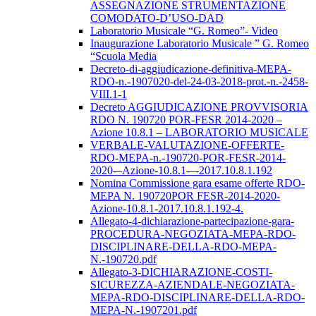
ASSEGNAZIONE STRUMENTAZIONE
COMODATO-D’USO-DAD
Laboratorio Musicale “G. Romeo”- Video
Inaugurazione Laboratorio Musicale ” G. Romeo
“Scuola Media
Decreto-di-aggiudicazione-definitiva-MEPA-
RDO-n.-1907020-del-24-03-2018-prot.-n.-2458-
VIII.1-1
Decreto AGGIUDICAZIONE PROVVISORIA
RDO N. 190720 POR-FESR 2014-2020 –
Azione 10.8.1 – LABORATORIO MUSICALE
VERBALE-VALUTAZIONE-OFFERTE-
RDO-MEPA-n.-190720-POR-FESR-2014-
2020-–Azione-10.8.1-–-2017.10.8.1.192
Nomina Commissione gara esame offerte RDO-
MEPA N. 190720POR FESR-2014-2020-
Azione-10.8.1-2017.10.8.1.192-4.
Allegato-4-dichiarazione-partecipazione-gara-
PROCEDURA-NEGOZIATA-MEPA-RDO-
DISCIPLINARE-DELLA-RDO-MEPA-
N.-190720.pdf
Allegato-3-DICHIARAZIONE-COSTI-
SICUREZZA-AZIENDALE-NEGOZIATA-
MEPA-RDO-DISCIPLINARE-DELLA-RDO-
MEPA-N.-1907201.pdf