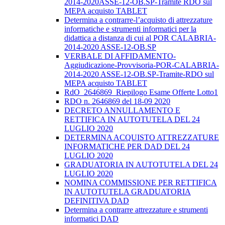
2014-2020ASSE-12-OB.SP-Tramite RDO sul
MEPA acquisto TABLET
Determina a contrarre-l’acquisto di attrezzature
informatiche e strumenti informatici per la
didattica a distanza di cui al POR CALABRIA-
2014-2020 ASSE-12-OB.SP
VERBALE DI AFFIDAMENTO-
Aggiudicazione-Provvisoria-POR-CALABRIA-
2014-2020 ASSE-12-OB.SP-Tramite-RDO sul
MEPA acquisto TABLET
RdO_2646869_Riepilogo Esame Offerte Lotto1
RDO n. 2646869 del 18-09 2020
DECRETO ANNULLAMENTO E
RETTIFICA IN AUTOTUTELA DEL 24
LUGLIO 2020
DETERMINA ACQUISTO ATTREZZATURE
INFORMATICHE PER DAD DEL 24
LUGLIO 2020
GRADUATORIA IN AUTOTUTELA DEL 24
LUGLIO 2020
NOMINA COMMISSIONE PER RETTIFICA
IN AUTOTUTELA GRADUATORIA
DEFINITIVA DAD
Determina a contrarre attrezzature e strumenti
informatici DAD