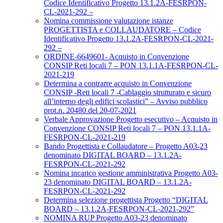
Codice Identificativo Progetto 13.1.2A-FESRPON-
CL-2021-292 –
Nomina commissione valutazione istanze
PROGETTISTA e COLLAUDATORE – Codice
Identificativo Progetto 13.1.2A-FESRPON-CL-2021-
292 –
ORDINE-6649601- Acquisto in Convenzione
CONSIP Reti locali 7 – PON 13.1.1A-FESRPON-CL-
2021-219
Determina a contrarre acquisto in Convenzione
CONSIP -Reti locali 7 -Cablaggio strutturato e sicuro
all’interno degli edifici scolastici” – Avviso pubblico
prot.n. 20480 del 20-07-2021
Verbale Approvazione Progetto esecutivo – Acquisto in
Convenzione CONSIP Reti locali 7 – PON 13.1.1A-
FESRPON-CL-2021-219
Bando Progettista e Collaudatore – Progetto A03-23
denominato DIGITAL BOARD – 13.1.2A-
FESRPON-CL-2021-292
Nomina incarico gestione amministrativa Progetto A03-
23 denominato DIGITAL BOARD – 13.1.2A-
FESRPON-CL-2021-292
Determina selezione progettista Progetto “DIGITAL
BOARD – 13.1.2A-FESRPON-CL-2021-292”
NOMINA RUP Progetto A03-23 denominato