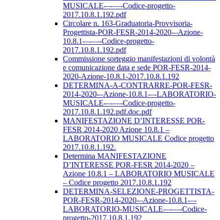
MUSICALE-–-––-Codice-progetto-
2017.10.8.1.192.pdf
Circolare n. 163-Graduatoria-Provvisoria-
Progettista-POR-FESR-2014-2020-–Azione-
10.8.1-–-––-Codice-progetto-
2017.10.8.1.192.pdf
Commissione sorteggio manifestazioni di volontà
e comunicazione data e sede POR-FESR-2014-
2020-Azione-10.8.1-2017.10.8.1.192
DETERMINA-A-CONTRARRE-POR-FESR-
2014-2020-–Azione-10.8.1-–-LABORATORIO-
MUSICALE-–-––-Codice-progetto-
2017.10.8.1.192.pdf.doc.pdf
MANIFESTAZIONE D’INTERESSE POR-
FESR 2014-2020 Azione 10.8.1 –
LABORATORIO MUSICALE Codice progetto
2017.10.8.1.192.
Determina MANIFESTAZIONE
D’INTERESSE POR-FESR 2014-2020 –
Azione 10.8.1 – LABORATORIO MUSICALE
– Codice progetto 2017.10.8.1.192
DETERMINA-SELEZIONE-PROGETTISTA-
POR-FESR-2014-2020-–Azione-10.8.1-–-
LABORATORIO-MUSICALE-–-––-Codice-
progetto-2017.10.8.1.192