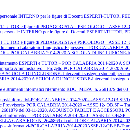
iva personale INTERNO per le figure di Docenti ESPERTI-TU
ERTI-TUTOR e figure di PEDAGOGISTA – PSICOLOGO – ASSE 12- O
oria personale INTERNO per le figure di Docenti ESPERTI-TU
ERTI-TUTOR e figure di PEDAGOGISTA e PSICOLOGO – ASSE 12- O
clutamento Laboratorio Linguistico-Espressivo – POR CALABRI
 – POR CALABRIA 2014-2020 A SCUOLA DI INCLUSIONE-Interventi 
lutamento ESPERTI e TUTOR – POR CALABRIA 2014-2020 A 
e Supporto Amministrativo – Progetto POR CALABRIA 2014-2020
 SCUOLA DI INCLUSIONE- Interventi i sostegno studenti per contras
RIA 2014-2020 A SCUOLA DI INCLUSIONE-Interventi i sostegno studen
ture e strumenti informatici riferimento RDO -MEPA- n. 2681879 d
ighi-post-informativi-POR-CALABRIA-2014-2020-–-ASSE-12-OB.S
rovvisoria- POR CALABRIA 2014-2020 – ASSE 12- OB.SP – Tra
n. 2681879 del 03-11-2020. ACQUISTO TABLET E ACCESSORI. 
hi post informativi – POR CALABRIA 2014-2020 – ASSE 12- OB.SP 
GARA RDO N. 2646869 di cui al POR CALABRIA 2014-2020 
ighi post-informativi-POR-CALABRIA-2014-2020ASSE-12-OB.SP-Tr