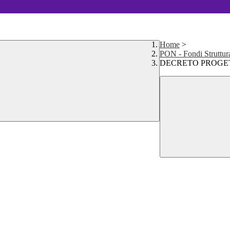
Home
>
PON - Fondi Struttur
DECRETO PROGETTI