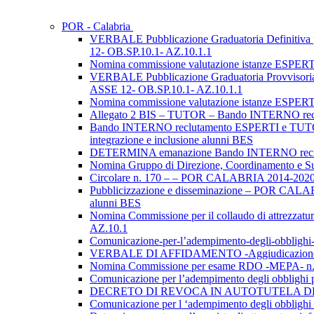
POR - Calabria
VERBALE Pubblicazione Graduatoria Definit
12- OB.SP.10.1- AZ.10.1.1
Nomina commissione valutazione istanze ESP
VERBALE Pubblicazione Graduatoria Provvis
ASSE 12- OB.SP.10.1- AZ.10.1.1
Nomina commissione valutazione istanze ESP
Allegato 2 BIS – TUTOR – Bando INTERNO re
Bando INTERNO reclutamento ESPERTI e TUTOR
integrazione e inclusione alunni BES
DETERMINA emanazione Bando INTERNO rec
Nomina Gruppo di Direzione, Coordinamento 
Circolare n. 170 – – POR CALABRIA 2014-2020 A
Pubblicizzazione e disseminazione – POR CALAB
alunni BES
Nomina Commissione per il collaudo di attrezza
AZ.10.1
Comunicazione-per-l’adempimento-degli-obbl
VERBALE DI AFFIDAMENTO -Aggiudicazione P
Nomina Commissione per esame RDO -MEPA- 
Comunicazione per l’adempimento degli obblig
DECRETO DI REVOCA IN AUTOTUTELA DELLA 
Comunicazione per l ‘adempimento degli obbl