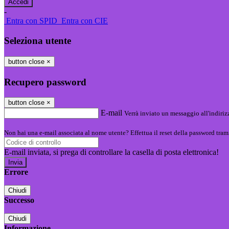
-
Entra con SPID
Entra con CIE
Seleziona utente
button close
×
Recupero password
button close
×
E-mail
Verrà inviato un messaggio all'indirizz
Non hai una e-mail associata al nome utente? Effettua il reset della password tram
E-mail inviata, si prega di controllare la casella di posta elettronica!
Errore
Chiudi
Successo
Chiudi
Informazione