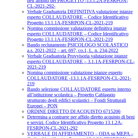
nell’ambito del PROGETTO -13.1.2A-FESRPON-
CL-2021-292-
Verbale Graduatoria DEFINITIVA valutazione istanze
esperto COLLAUDATORE – Codice Identificativo
Progetto 13.1.1A-FESRPON-CL-2021-219
Nomina commissione valutazione definitiva istanze
esperto COLLAUDATORE – Codice Identificativo
Progetto 13.1.1A-FESRPON-CL-2021-219
Bando reclutamento PSICOLOGO SCOLASTICO
a.s. 2021-2022 – art. 697, co.1, L. n. 234-2022
Verbale Graduatoria Provvisoria valutazione istanze
esperto COLLAUDATORE – 3.1.1A-FESRPON-CL-
2021-219
Nomina commissione valutazione istanze esperto
COLLAUDATORE -13.1.1A-FESRPON-CL-2021-
219
Bando selezione COLLAUDATORE esperto interno
all’istituzione scolastica – Progetto Cablaggio
strutturato degli edifici scolastici – Fondi Strutturali
Europei – PON
ORDINE DIRETTO DI ACQUISTO 6715206
Determina a contrarre per affido diretto acquisto di beni
e servizi. Codice Identificativo Progetto 13.1.2A-
FESRPON-CL-2021-292
VERBALE DI AFFIDAMENTO – ODA su MEPA –