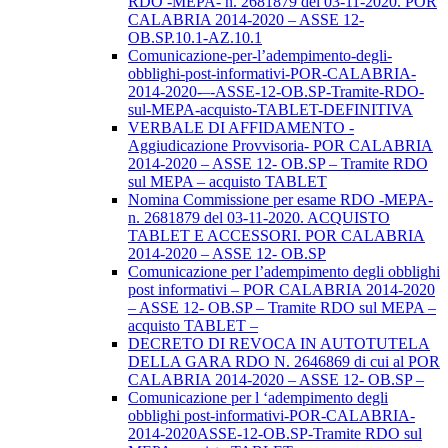
RDO -MEPA- n. 2681879 del 03-11-2020. POR
CALABRIA 2014-2020 – ASSE 12-
OB.SP.10.1-AZ.10.1
Comunicazione-per-l’adempimento-degli-
obblighi-post-informativi-POR-CALABRIA-
2014-2020-–-ASSE-12-OB.SP-Tramite-RDO-
sul-MEPA-acquisto-TABLET-DEFINITIVA
VERBALE DI AFFIDAMENTO -
Aggiudicazione Provvisoria- POR CALABRIA
2014-2020 – ASSE 12- OB.SP – Tramite RDO
sul MEPA – acquisto TABLET
Nomina Commissione per esame RDO -MEPA-
n. 2681879 del 03-11-2020. ACQUISTO
TABLET E ACCESSORI. POR CALABRIA
2014-2020 – ASSE 12- OB.SP
Comunicazione per l’adempimento degli obblighi
post informativi – POR CALABRIA 2014-2020
– ASSE 12- OB.SP – Tramite RDO sul MEPA –
acquisto TABLET –
DECRETO DI REVOCA IN AUTOTUTELA
DELLA GARA RDO N. 2646869 di cui al POR
CALABRIA 2014-2020 – ASSE 12- OB.SP –
Comunicazione per l ‘adempimento degli
obblighi post-informativi-POR-CALABRIA-
2014-2020ASSE-12-OB.SP-Tramite RDO sul