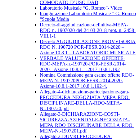
COMODATO-D’USO-DAD
Laboratorio Musicale “G. Romeo”- Video
Inaugurazione Laboratorio Musicale ” G. Romeo
“Scuola Media
Decreto-di-aggiudicazione-definitiva-MEPA-
RDO-n.-1907020-del-24-03-2018-prot.-n.-2458-
VIII.1-1
Decreto AGGIUDICAZIONE PROVVISORIA
RDO N. 190720 POR-FESR 2014-2020 –
Azione 10.8.1 – LABORATORIO MUSICALE
VERBALE-VALUTAZIONE-OFFERTE-
RDO-MEPA-n.-190720-POR-FESR-2014-
2020-–Azione-10.8.1-–-2017.10.8.1.192
Nomina Commissione gara esame offerte RDO-
MEPA N. 190720POR FESR-2014-2020-
Azione-10.8.1-2017.10.8.1.192-4.
Allegato-4-dichiarazione-partecipazione-gara-
PROCEDURA-NEGOZIATA-MEPA-RDO-
DISCIPLINARE-DELLA-RDO-MEPA-
N.-190720.pdf
Allegato-3-DICHIARAZIONE-COSTI-
SICUREZZA-AZIENDALE-NEGOZIATA-
MEPA-RDO-DISCIPLINARE-DELLA-RDO-
MEPA-N.-1907201.pdf
Allegato-2-DUVRI-PROCEDURA-