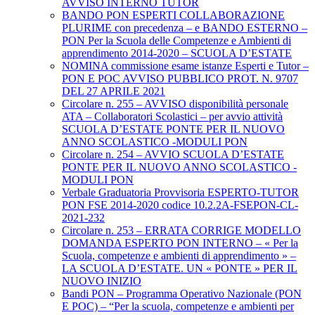
AVVISO INTERNO TUTOR
BANDO PON ESPERTI COLLABORAZIONE
PLURIME con precedenza – e BANDO ESTERNO –
PON Per la Scuola delle Competenze e Ambienti di
apprendimento 2014-2020 – SCUOLA D’ESTATE
NOMINA commissione esame istanze Esperti e Tutor –
PON E POC AVVISO PUBBLICO PROT. N. 9707
DEL 27 APRILE 2021
Circolare n. 255 – AVVISO disponibilità personale
ATA – Collaboratori Scolastici – per avvio attività
SCUOLA D’ESTATE PONTE PER IL NUOVO
ANNO SCOLASTICO -MODULI PON
Circolare n. 254 – AVVIO SCUOLA D’ESTATE
PONTE PER IL NUOVO ANNO SCOLASTICO -
MODULI PON
Verbale Graduatoria Provvisoria ESPERTO-TUTOR
PON FSE 2014-2020 codice 10.2.2A-FSEPON-CL-
2021-232
Circolare n. 253 – ERRATA CORRIGE MODELLO
DOMANDA ESPERTO PON INTERNO – « Per la
Scuola, competenze e ambienti di apprendimento » –
LA SCUOLA D’ESTATE. UN « PONTE » PER IL
NUOVO INIZIO
Bandi PON – Programma Operativo Nazionale (PON
E POC) – “Per la scuola, competenze e ambienti per