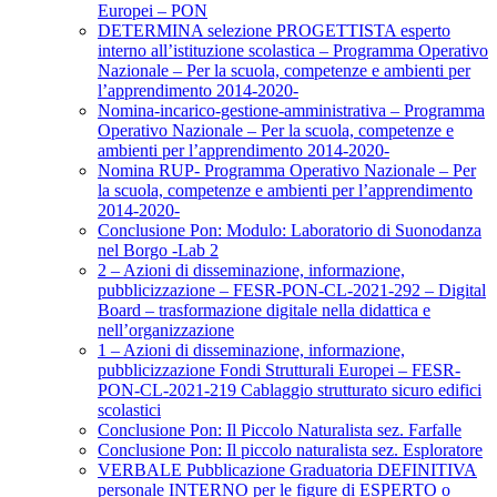
Europei – PON
DETERMINA selezione PROGETTISTA esperto
interno all’istituzione scolastica – Programma Operativo
Nazionale – Per la scuola, competenze e ambienti per
l’apprendimento 2014-2020-
Nomina-incarico-gestione-amministrativa – Programma
Operativo Nazionale – Per la scuola, competenze e
ambienti per l’apprendimento 2014-2020-
Nomina RUP- Programma Operativo Nazionale – Per
la scuola, competenze e ambienti per l’apprendimento
2014-2020-
Conclusione Pon: Modulo: Laboratorio di Suonodanza
nel Borgo -Lab 2
2 – Azioni di disseminazione, informazione,
pubblicizzazione – FESR-PON-CL-2021-292 – Digital
Board – trasformazione digitale nella didattica e
nell’organizzazione
1 – Azioni di disseminazione, informazione,
pubblicizzazione Fondi Strutturali Europei – FESR-
PON-CL-2021-219 Cablaggio strutturato sicuro edifici
scolastici
Conclusione Pon: Il Piccolo Naturalista sez. Farfalle
Conclusione Pon: Il piccolo naturalista sez. Esploratore
VERBALE Pubblicazione Graduatoria DEFINITIVA
personale INTERNO per le figure di ESPERTO o