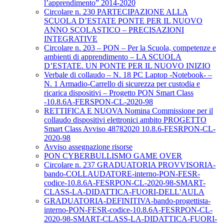
l’apprendimento” 2014-2020
Circolare n. 230 PARTECIPAZIONE ALLA
SCUOLA D’ESTATE PONTE PER IL NUOVO
ANNO SCOLASTICO – PRECISAZIONI
INTEGRATIVE
Circolare n. 203 – PON – Per la Scuola, competenze e
ambienti di apprendimento – LA SCUOLA
D’ESTATE. UN PONTE PER IL NUOVO INIZIO
Verbale di collaudo – N. 18 PC Laptop -Notebook- –
N. 1 Armadio-Carrello di sicurezza per custodia e
ricarica dispositivi – Progetto PON Smart Class
-10.8.6A-FERSPON-CL-2020-98
RETTIFICA E NUOVA Nomina Commissione per il
collaudo dispositivi elettronici ambito PROGETTO
Smart Class Avviso 48782020 10.8.6-FESRPON-CL-
2020-98
Avviso assegnazione risorse
PON CYBERBULLISMO GAME OVER
Circolare n. 237 GRADUATORIA PROVVISORIA-
bando-COLLAUDATORE-interno-PON-FESR-
codice-10.8.6A-FESRPON-CL-2020-98-SMART-
CLASS-LA-DIDATTICA-FUORI-DELL’AULA
GRADUATORIA-DEFINITIVA-bando-progettista-
interno-PON-FESR-codice-10.8.6A-FESRPON-CL-
2020-98-SMART-CLASS-LA-DIDATTICA-FUORI-