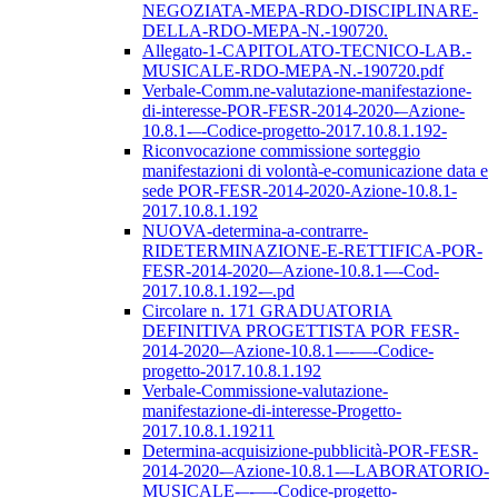
NEGOZIATA-MEPA-RDO-DISCIPLINARE-
DELLA-RDO-MEPA-N.-190720.
Allegato-1-CAPITOLATO-TECNICO-LAB.-
MUSICALE-RDO-MEPA-N.-190720.pdf
Verbale-Comm.ne-valutazione-manifestazione-
di-interesse-POR-FESR-2014-2020-–Azione-
10.8.1-–-Codice-progetto-2017.10.8.1.192-
Riconvocazione commissione sorteggio
manifestazioni di volontà-e-comunicazione data e
sede POR-FESR-2014-2020-Azione-10.8.1-
2017.10.8.1.192
NUOVA-determina-a-contrarre-
RIDETERMINAZIONE-E-RETTIFICA-POR-
FESR-2014-2020-–Azione-10.8.1-–-Cod-
2017.10.8.1.192-–.pd
Circolare n. 171 GRADUATORIA
DEFINITIVA PROGETTISTA POR FESR-
2014-2020-–Azione-10.8.1-–-––-Codice-
progetto-2017.10.8.1.192
Verbale-Commissione-valutazione-
manifestazione-di-interesse-Progetto-
2017.10.8.1.19211
Determina-acquisizione-pubblicità-POR-FESR-
2014-2020-–Azione-10.8.1-–-LABORATORIO-
MUSICALE-–-––-Codice-progetto-