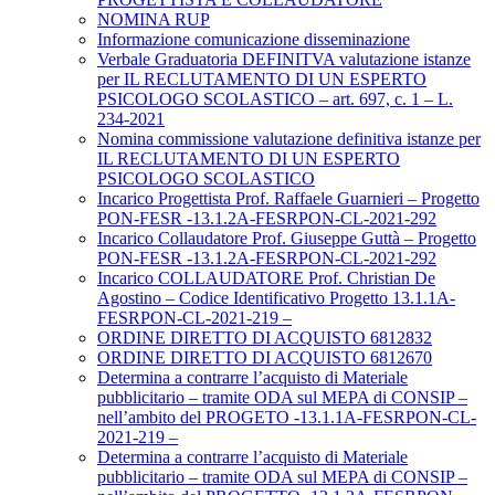
NOMINA RUP
Informazione comunicazione disseminazione
Verbale Graduatoria DEFINITVA valutazione istanze
per IL RECLUTAMENTO DI UN ESPERTO
PSICOLOGO SCOLASTICO – art. 697, c. 1 – L.
234-2021
Nomina commissione valutazione definitiva istanze per
IL RECLUTAMENTO DI UN ESPERTO
PSICOLOGO SCOLASTICO
Incarico Progettista Prof. Raffaele Guarnieri – Progetto
PON-FESR -13.1.2A-FESRPON-CL-2021-292
Incarico Collaudatore Prof. Giuseppe Guttà – Progetto
PON-FESR -13.1.2A-FESRPON-CL-2021-292
Incarico COLLAUDATORE Prof. Christian De
Agostino – Codice Identificativo Progetto 13.1.1A-
FESRPON-CL-2021-219 –
ORDINE DIRETTO DI ACQUISTO 6812832
ORDINE DIRETTO DI ACQUISTO 6812670
Determina a contrarre l’acquisto di Materiale
pubblicitario – tramite ODA sul MEPA di CONSIP –
nell’ambito del PROGETO -13.1.1A-FESRPON-CL-
2021-219 –
Determina a contrarre l’acquisto di Materiale
pubblicitario – tramite ODA sul MEPA di CONSIP –