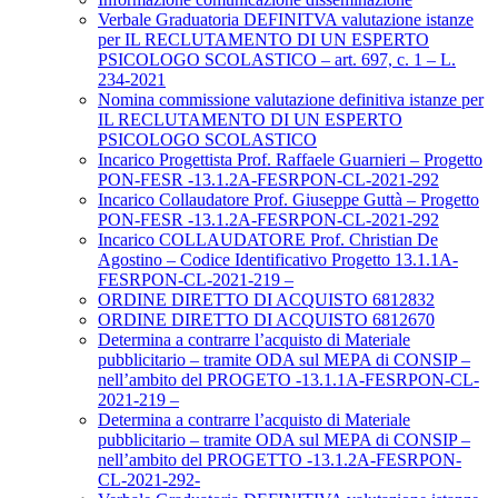
Verbale Graduatoria DEFINITVA valutazione istanze
per IL RECLUTAMENTO DI UN ESPERTO
PSICOLOGO SCOLASTICO – art. 697, c. 1 – L.
234-2021
Nomina commissione valutazione definitiva istanze per
IL RECLUTAMENTO DI UN ESPERTO
PSICOLOGO SCOLASTICO
Incarico Progettista Prof. Raffaele Guarnieri – Progetto
PON-FESR -13.1.2A-FESRPON-CL-2021-292
Incarico Collaudatore Prof. Giuseppe Guttà – Progetto
PON-FESR -13.1.2A-FESRPON-CL-2021-292
Incarico COLLAUDATORE Prof. Christian De
Agostino – Codice Identificativo Progetto 13.1.1A-
FESRPON-CL-2021-219 –
ORDINE DIRETTO DI ACQUISTO 6812832
ORDINE DIRETTO DI ACQUISTO 6812670
Determina a contrarre l’acquisto di Materiale
pubblicitario – tramite ODA sul MEPA di CONSIP –
nell’ambito del PROGETO -13.1.1A-FESRPON-CL-
2021-219 –
Determina a contrarre l’acquisto di Materiale
pubblicitario – tramite ODA sul MEPA di CONSIP –
nell’ambito del PROGETTO -13.1.2A-FESRPON-
CL-2021-292-