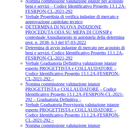
Nomina commissione valutazione istanze per acquisto
beni e servizi – Codice Identificativo Progetto 13.1.2A-
FESRPON-CL-2021-292
Verbale Progettista di verifica indagine di mercato e
approvazione capitolato tecnico
DETERMINA DI NUOVA INDIZIONE
PROCEDUTA ODA SU MEPA DI CONSIP e
contestuale Annullamento in autotutela della determina
prot. n. 2038- 6.3 del 07-03-2022
Determina di avvio indagine di mercato per acquisto di
beni e servizi. Codice Identificativo Progetto 13.1.2A-
FESRPON-CL-2021-292
Verbale Graduatoria Definitiva valutazione istanze
esperto PROGETTISTA e COLLAUDATORE –
Codice Identificativo Progetto 13.1.2A-FESRPON-
CL-2021-292 –
Nomina commissione valutazione istanze
PROGETTISTA e COLLAUDATORE – Codice
Identificativo Progetto 13.1.2A-FESRPON-CL-2021-
292 – Graduatoria Definitiva –
Verbale Graduatoria Provvisoria valutazione istanze
esperto PROGETTISTA e COLLAUDATORE –
Codice Identificativo Progetto 13.1.2A-FESRPON-
CL-2021-292 –
Nomina commissione valutazione istanze