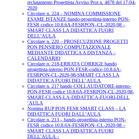
reclutamento Progettista Avviso Prot n. 4878 del 17-04-
2020
Circolare n. 224 – NOMINA COMMISSIONE
ESAME ISTANZE bando-progettista-interno PON-
FESR codice 10.8.6A-FESRPON–CL-2020-98 –
SMART CLASS LA DIDATTICA FUORI
DELL’AULA
Circolare n. 220 – PROSECUZIONE PROGETTI
PON PENSIERO COMPUTAZIONALE
MEDIANTE DIDATTICA A DISTANZA –
CALENDARIO
Circolare n. 218-ERRATA CORRIGE bando
progettista-interno PON-FESR-codice-10.8.6A-
FESRPON-CL-2020-98-SMART CLASS LA
DIDATTICA FUORI DELL’ AULA
Circolare n. 217 bando COLLAUDATORE-interno-
PON-FESR codice 10.8.6A-FESRPON-CL-2020-98-
SMART-CLASS-LA-DIDATTICA-FUORI-DELL
‘AULA
Nomina RUP PON FESR SMART CLASS – LA
DIDATTICA FUORI DALL’AULA
Circolare n. 213 – bando-progettista-interno PON-
FESR codice 10.8.6A-FESRPON–CL-2020-98 –
SMART CLASS LA DIDATTICA FUORI
DELL’AULA –