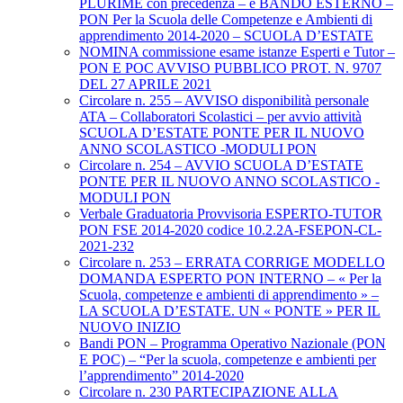
PLURIME con precedenza – e BANDO ESTERNO –
PON Per la Scuola delle Competenze e Ambienti di
apprendimento 2014-2020 – SCUOLA D’ESTATE
NOMINA commissione esame istanze Esperti e Tutor –
PON E POC AVVISO PUBBLICO PROT. N. 9707
DEL 27 APRILE 2021
Circolare n. 255 – AVVISO disponibilità personale
ATA – Collaboratori Scolastici – per avvio attività
SCUOLA D’ESTATE PONTE PER IL NUOVO
ANNO SCOLASTICO -MODULI PON
Circolare n. 254 – AVVIO SCUOLA D’ESTATE
PONTE PER IL NUOVO ANNO SCOLASTICO -
MODULI PON
Verbale Graduatoria Provvisoria ESPERTO-TUTOR
PON FSE 2014-2020 codice 10.2.2A-FSEPON-CL-
2021-232
Circolare n. 253 – ERRATA CORRIGE MODELLO
DOMANDA ESPERTO PON INTERNO – « Per la
Scuola, competenze e ambienti di apprendimento » –
LA SCUOLA D’ESTATE. UN « PONTE » PER IL
NUOVO INIZIO
Bandi PON – Programma Operativo Nazionale (PON
E POC) – “Per la scuola, competenze e ambienti per
l’apprendimento” 2014-2020
Circolare n. 230 PARTECIPAZIONE ALLA