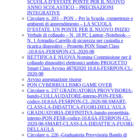
SCUOLA D’ESTATE PONTE PER IL NUOVO
ANNO SCOLASTICO – PRECISAZIONI
INTEGRATIVE
Circolare n. 203 – PON – Per la Scuola, competenze e
ambienti di apprendimento – LA SCUOLA
D’ESTATE. UN PONTE PER IL NUOVO INIZIO
Verbale di collaudo – N. 18 PC Laptop -Notebook- –
N. 1 Armadio-Carrello di sicurezza per custodia e
ricarica dispositivi – Progetto PON Smart Class
-10.8.6A-FERSPON-CL-2020-98
RETTIFICA E NUOVA Nomina Commissione per il
collaudo dispositivi elettronici ambito PROGETTO
Smart Class Avviso 48782020 10.8.6-FESRPON-CL-
2020-98
Avviso assegnazione risorse
PON CYBERBULLISMO GAME OVER
Circolare n. 237 GRADUATORIA PROVVISORIA-
bando-COLLAUDATORE-interno-PON-FESR-
codice-10.8.6A-FESRPON-CL-2020-98-SMART-
CLASS-LA-DIDATTICA-FUORI-DELL’AULA
GRADUATORIA-DEFINITIVA-bando-progettista-
interno-PON-FESR-codice-10.8.6A-FESRPON-CL-
2020-98-SMART-CLASS-LA-DIDATTICA-FUORI-
DELLAULA
Circolare n. 226 -Graduatoria Provvisoria Bando di