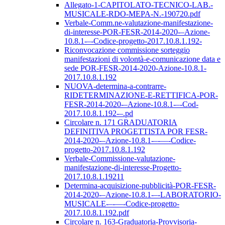
Allegato-1-CAPITOLATO-TECNICO-LAB.-
MUSICALE-RDO-MEPA-N.-190720.pdf
Verbale-Comm.ne-valutazione-manifestazione-
di-interesse-POR-FESR-2014-2020-–Azione-
10.8.1-–-Codice-progetto-2017.10.8.1.192-
Riconvocazione commissione sorteggio
manifestazioni di volontà-e-comunicazione data e
sede POR-FESR-2014-2020-Azione-10.8.1-
2017.10.8.1.192
NUOVA-determina-a-contrarre-
RIDETERMINAZIONE-E-RETTIFICA-POR-
FESR-2014-2020-–Azione-10.8.1-–-Cod-
2017.10.8.1.192-–.pd
Circolare n. 171 GRADUATORIA
DEFINITIVA PROGETTISTA POR FESR-
2014-2020-–Azione-10.8.1-–-––-Codice-
progetto-2017.10.8.1.192
Verbale-Commissione-valutazione-
manifestazione-di-interesse-Progetto-
2017.10.8.1.19211
Determina-acquisizione-pubblicità-POR-FESR-
2014-2020-–Azione-10.8.1-–-LABORATORIO-
MUSICALE-–-––-Codice-progetto-
2017.10.8.1.192.pdf
Circolare n. 163-Graduatoria-Provvisoria-