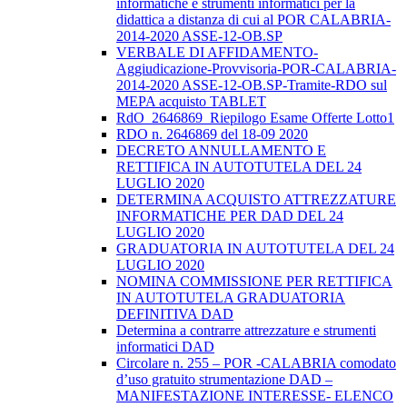
informatiche e strumenti informatici per la
didattica a distanza di cui al POR CALABRIA-
2014-2020 ASSE-12-OB.SP
VERBALE DI AFFIDAMENTO-
Aggiudicazione-Provvisoria-POR-CALABRIA-
2014-2020 ASSE-12-OB.SP-Tramite-RDO sul
MEPA acquisto TABLET
RdO_2646869_Riepilogo Esame Offerte Lotto1
RDO n. 2646869 del 18-09 2020
DECRETO ANNULLAMENTO E
RETTIFICA IN AUTOTUTELA DEL 24
LUGLIO 2020
DETERMINA ACQUISTO ATTREZZATURE
INFORMATICHE PER DAD DEL 24
LUGLIO 2020
GRADUATORIA IN AUTOTUTELA DEL 24
LUGLIO 2020
NOMINA COMMISSIONE PER RETTIFICA
IN AUTOTUTELA GRADUATORIA
DEFINITIVA DAD
Determina a contrarre attrezzature e strumenti
informatici DAD
Circolare n. 255 – POR -CALABRIA comodato
d’uso gratuito strumentazione DAD –
MANIFESTAZIONE INTERESSE- ELENCO