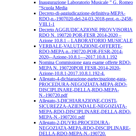
Inaugurazione Laboratorio Musicale ” G. Romeo
“Scuola Media
Decreto-di-aggiudicazione-definitiva-MEPA-
RDO-n.-1907020-del-24-03-2018-prot.-n.-2458-
VIII.1-1
Decreto AGGIUDICAZIONE PROVVISORIA
RDO N. 190720 POR-FESR 2014-2020 –
Azione 10.8.1 – LABORATORIO MUSICALE
VERBALE-VALUTAZIONE-OFFERTE-
RDO-MEPA-n.-190720-POR-FESR-2014-
2020-–Azione-10.8.1-–-2017.10.8.1.192
Nomina Commissione gara esame offerte RDO-
MEPA N. 190720POR FESR-2014-2020-
Azione-10.8.1-2017.10.8.1.192-4.
Allegato-4-dichiarazione-partecipazione-gara-
PROCEDURA-NEGOZIATA-MEPA-RDO-
DISCIPLINARE-DELLA-RDO-MEPA-
N.-190720.pdf
Allegato-3-DICHIARAZIONE-COSTI-
SICUREZZA-AZIENDALE-NEGOZIATA-
MEPA-RDO-DISCIPLINARE-DELLA-RDO-
MEPA-N.-1907201.pdf
Allegato-2-DUVRI-PROCEDURA-
NEGOZIATA-MEPA-RDO-DISCIPLINARE-
DELLA-RDO-MEPA-N.-190720.