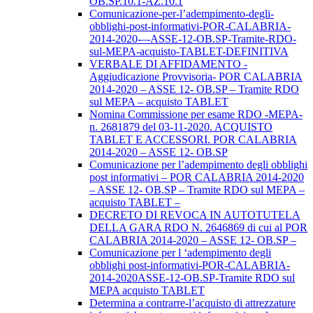
OB.SP.10.1-AZ.10.1
Comunicazione-per-l’adempimento-degli-
obblighi-post-informativi-POR-CALABRIA-
2014-2020-–-ASSE-12-OB.SP-Tramite-RDO-
sul-MEPA-acquisto-TABLET-DEFINITIVA
VERBALE DI AFFIDAMENTO -
Aggiudicazione Provvisoria- POR CALABRIA
2014-2020 – ASSE 12- OB.SP – Tramite RDO
sul MEPA – acquisto TABLET
Nomina Commissione per esame RDO -MEPA-
n. 2681879 del 03-11-2020. ACQUISTO
TABLET E ACCESSORI. POR CALABRIA
2014-2020 – ASSE 12- OB.SP
Comunicazione per l’adempimento degli obblighi
post informativi – POR CALABRIA 2014-2020
– ASSE 12- OB.SP – Tramite RDO sul MEPA –
acquisto TABLET –
DECRETO DI REVOCA IN AUTOTUTELA
DELLA GARA RDO N. 2646869 di cui al POR
CALABRIA 2014-2020 – ASSE 12- OB.SP –
Comunicazione per l ‘adempimento degli
obblighi post-informativi-POR-CALABRIA-
2014-2020ASSE-12-OB.SP-Tramite RDO sul
MEPA acquisto TABLET
Determina a contrarre-l’acquisto di attrezzature