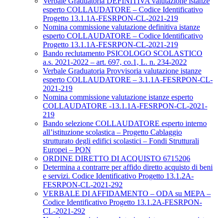
Verbale Graduatoria DEFINITIVA valutazione istanze
esperto COLLAUDATORE – Codice Identificativo
Progetto 13.1.1A-FESRPON-CL-2021-219
Nomina commissione valutazione definitiva istanze
esperto COLLAUDATORE – Codice Identificativo
Progetto 13.1.1A-FESRPON-CL-2021-219
Bando reclutamento PSICOLOGO SCOLASTICO
a.s. 2021-2022 – art. 697, co.1, L. n. 234-2022
Verbale Graduatoria Provvisoria valutazione istanze
esperto COLLAUDATORE – 3.1.1A-FESRPON-CL-
2021-219
Nomina commissione valutazione istanze esperto
COLLAUDATORE -13.1.1A-FESRPON-CL-2021-
219
Bando selezione COLLAUDATORE esperto interno
all’istituzione scolastica – Progetto Cablaggio
strutturato degli edifici scolastici – Fondi Strutturali
Europei – PON
ORDINE DIRETTO DI ACQUISTO 6715206
Determina a contrarre per affido diretto acquisto di beni
e servizi. Codice Identificativo Progetto 13.1.2A-
FESRPON-CL-2021-292
VERBALE DI AFFIDAMENTO – ODA su MEPA –
Codice Identificativo Progetto 13.1.2A-FESRPON-
CL-2021-292