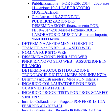
Pubblicizzazione – POR FESR 2014 – 2020 asse
11 – azione 10.8.1 LABORATORIO
MUSICALE.pdf
Circolare n. 116-AZIONE-DI-
PUBBLICIZZAZIONE-E-
DISSEMINAZIONE-finanziamento-POR-
FESR-2014-2010-asse-11-azione-10.8.1-
LABORATORIO-MUSICALE-per-un-importo-
di-60.00000-euro
DETERMINA AFFIDAMENTO DIRETTO
TRAMITE o da PNRR 1.4.1 – SITO WEB
NOMINA RUP SITO WEB
DISSEMINAZIONE PNRR SITO WEB
PNRR RINNOVO SITO WEB – ASSUNZIONE IN
BILANCIO
DETERMINA ACQUISTI DOTAZIONE
TECNOLOGIE DIGITALI MEPA PON INFANZIA
Determina acquisti arredi su Mepa PON Infanzia
INCARICO COLLAUDATORE PON PROF.
GUARNIERI RAFFAELE
INCARICO PROGETTISTA PON PROF. SCARFO’
VINCENZO
Incarico Collaudatore – Progetto PONFESR 13.1.5A-
FESRPON-CL-2022-131
Incarico Progettista – Progetto PONFESR 13.1.5A-