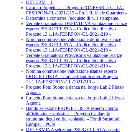
DETERM – 1
Incarico Progettista – Progetto PONFESR -13.1.1A-
FESRPON-CL-2021-219 – Prof. Raffaele Guarnieri –
Determina a contrarre l’acquisto di n. 1 stampante.
Verbale Graduatoria DEFINITIVA valutazione istanze
esperto PROGETTISTA – Codice Identificativo
Progetto 13.1.1A-FESRPON-CL-2021-219 –
Nomina commissione valutazione definitiva istanze
esperto PROGETTISTA – Codice Identificativo
Progetto 13.1.1A-FESRPON-CL-2021-219 –
Verbale Graduatoria Provvisoria valutazione istanze
esperto PROGETTISTA – Codice Identificativo
Progetto 13.1.1A-FESRPON-CL-2021-219 –
Nomina commissione valutazione istanze esperto
PROGETTISTA – Codice Identificativo Progetto
13.1.1A-FESRPON-CL-2021-219 –
Progetto Pon: Suono e danza nel borgo Lab 2 Plesso
Agnana
Progetto Pon: Suono e danza nel borgo Lab 2 Plesso
Agnana
Bando selezione PROGETTISTA esperto interno
all’istituzione scolastica – Progetto Cablaggio
strutturato degli edifici scolastici – Fondi Strutturali
Europei – PON
DETERMINA selezione PROGETTISTA esperto