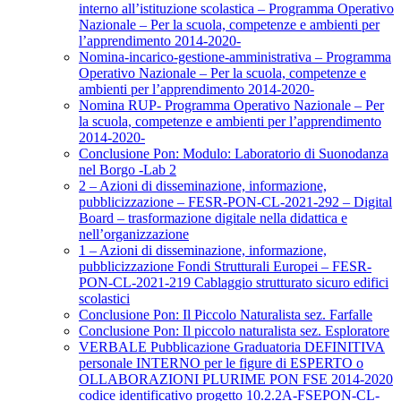
interno all’istituzione scolastica – Programma Operativo
Nazionale – Per la scuola, competenze e ambienti per
l’apprendimento 2014-2020-
Nomina-incarico-gestione-amministrativa – Programma
Operativo Nazionale – Per la scuola, competenze e
ambienti per l’apprendimento 2014-2020-
Nomina RUP- Programma Operativo Nazionale – Per
la scuola, competenze e ambienti per l’apprendimento
2014-2020-
Conclusione Pon: Modulo: Laboratorio di Suonodanza
nel Borgo -Lab 2
2 – Azioni di disseminazione, informazione,
pubblicizzazione – FESR-PON-CL-2021-292 – Digital
Board – trasformazione digitale nella didattica e
nell’organizzazione
1 – Azioni di disseminazione, informazione,
pubblicizzazione Fondi Strutturali Europei – FESR-
PON-CL-2021-219 Cablaggio strutturato sicuro edifici
scolastici
Conclusione Pon: Il Piccolo Naturalista sez. Farfalle
Conclusione Pon: Il piccolo naturalista sez. Esploratore
VERBALE Pubblicazione Graduatoria DEFINITIVA
personale INTERNO per le figure di ESPERTO o
OLLABORAZIONI PLURIME PON FSE 2014-2020
codice identificativo progetto 10.2.2A-FSEPON-CL-