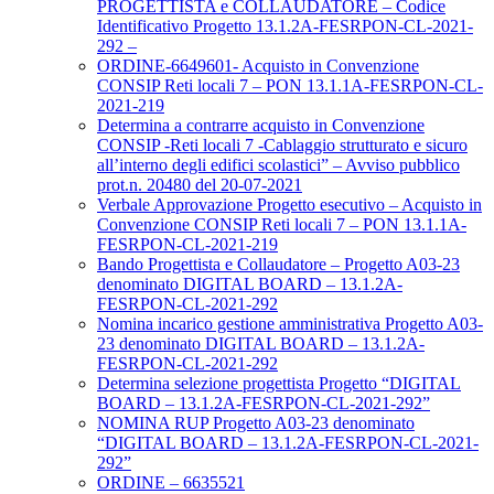
PROGETTISTA e COLLAUDATORE – Codice
Identificativo Progetto 13.1.2A-FESRPON-CL-2021-
292 –
ORDINE-6649601- Acquisto in Convenzione
CONSIP Reti locali 7 – PON 13.1.1A-FESRPON-CL-
2021-219
Determina a contrarre acquisto in Convenzione
CONSIP -Reti locali 7 -Cablaggio strutturato e sicuro
all’interno degli edifici scolastici” – Avviso pubblico
prot.n. 20480 del 20-07-2021
Verbale Approvazione Progetto esecutivo – Acquisto in
Convenzione CONSIP Reti locali 7 – PON 13.1.1A-
FESRPON-CL-2021-219
Bando Progettista e Collaudatore – Progetto A03-23
denominato DIGITAL BOARD – 13.1.2A-
FESRPON-CL-2021-292
Nomina incarico gestione amministrativa Progetto A03-
23 denominato DIGITAL BOARD – 13.1.2A-
FESRPON-CL-2021-292
Determina selezione progettista Progetto “DIGITAL
BOARD – 13.1.2A-FESRPON-CL-2021-292”
NOMINA RUP Progetto A03-23 denominato
“DIGITAL BOARD – 13.1.2A-FESRPON-CL-2021-
292”
ORDINE – 6635521