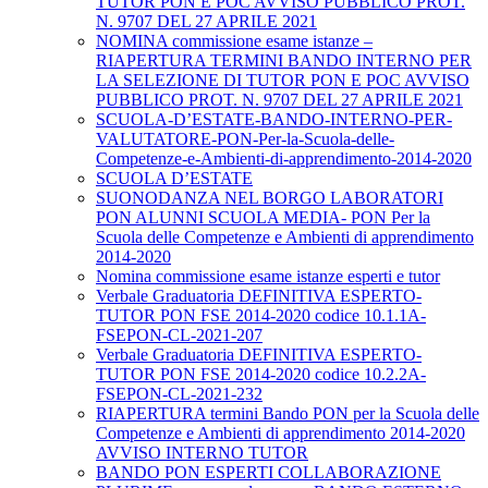
TUTOR PON E POC AVVISO PUBBLICO PROT.
N. 9707 DEL 27 APRILE 2021
NOMINA commissione esame istanze –
RIAPERTURA TERMINI BANDO INTERNO PER
LA SELEZIONE DI TUTOR PON E POC AVVISO
PUBBLICO PROT. N. 9707 DEL 27 APRILE 2021
SCUOLA-D’ESTATE-BANDO-INTERNO-PER-
VALUTATORE-PON-Per-la-Scuola-delle-
Competenze-e-Ambienti-di-apprendimento-2014-2020
SCUOLA D’ESTATE
SUONODANZA NEL BORGO LABORATORI
PON ALUNNI SCUOLA MEDIA- PON Per la
Scuola delle Competenze e Ambienti di apprendimento
2014-2020
Nomina commissione esame istanze esperti e tutor
Verbale Graduatoria DEFINITIVA ESPERTO-
TUTOR PON FSE 2014-2020 codice 10.1.1A-
FSEPON-CL-2021-207
Verbale Graduatoria DEFINITIVA ESPERTO-
TUTOR PON FSE 2014-2020 codice 10.2.2A-
FSEPON-CL-2021-232
RIAPERTURA termini Bando PON per la Scuola delle
Competenze e Ambienti di apprendimento 2014-2020
AVVISO INTERNO TUTOR
BANDO PON ESPERTI COLLABORAZIONE