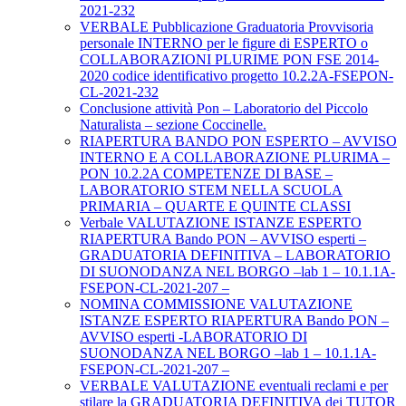
2021-232
VERBALE Pubblicazione Graduatoria Provvisoria
personale INTERNO per le figure di ESPERTO o
COLLABORAZIONI PLURIME PON FSE 2014-
2020 codice identificativo progetto 10.2.2A-FSEPON-
CL-2021-232
Conclusione attività Pon – Laboratorio del Piccolo
Naturalista – sezione Coccinelle.
RIAPERTURA BANDO PON ESPERTO – AVVISO
INTERNO E A COLLABORAZIONE PLURIMA –
PON 10.2.2A COMPETENZE DI BASE –
LABORATORIO STEM NELLA SCUOLA
PRIMARIA – QUARTE E QUINTE CLASSI
Verbale VALUTAZIONE ISTANZE ESPERTO
RIAPERTURA Bando PON – AVVISO esperti –
GRADUATORIA DEFINITIVA – LABORATORIO
DI SUONODANZA NEL BORGO –lab 1 – 10.1.1A-
FSEPON-CL-2021-207 –
NOMINA COMMISSIONE VALUTAZIONE
ISTANZE ESPERTO RIAPERTURA Bando PON –
AVVISO esperti -LABORATORIO DI
SUONODANZA NEL BORGO –lab 1 – 10.1.1A-
FSEPON-CL-2021-207 –
VERBALE VALUTAZIONE eventuali reclami e per
stilare la GRADUATORIA DEFINITIVA dei TUTOR