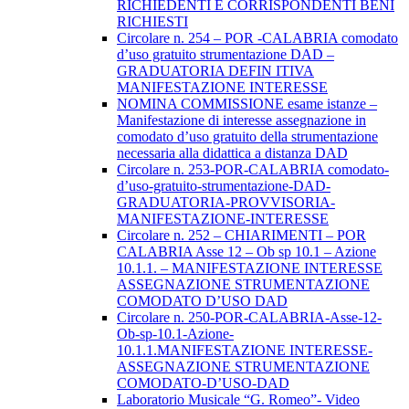
RICHIEDENTI E CORRISPONDENTI BENI
RICHIESTI
Circolare n. 254 – POR -CALABRIA comodato
d’uso gratuito strumentazione DAD –
GRADUATORIA DEFIN ITIVA
MANIFESTAZIONE INTERESSE
NOMINA COMMISSIONE esame istanze –
Manifestazione di interesse assegnazione in
comodato d’uso gratuito della strumentazione
necessaria alla didattica a distanza DAD
Circolare n. 253-POR-CALABRIA comodato-
d’uso-gratuito-strumentazione-DAD-
GRADUATORIA-PROVVISORIA-
MANIFESTAZIONE-INTERESSE
Circolare n. 252 – CHIARIMENTI – POR
CALABRIA Asse 12 – Ob sp 10.1 – Azione
10.1.1. – MANIFESTAZIONE INTERESSE
ASSEGNAZIONE STRUMENTAZIONE
COMODATO D’USO DAD
Circolare n. 250-POR-CALABRIA-Asse-12-
Ob-sp-10.1-Azione-
10.1.1.MANIFESTAZIONE INTERESSE-
ASSEGNAZIONE STRUMENTAZIONE
COMODATO-D’USO-DAD
Laboratorio Musicale “G. Romeo”- Video