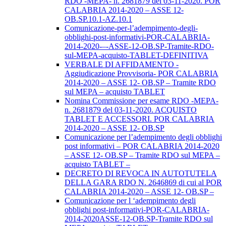
RDO -MEPA- n. 2681879 del 03-11-2020. POR
CALABRIA 2014-2020 – ASSE 12-
OB.SP.10.1-AZ.10.1
Comunicazione-per-l’adempimento-degli-
obblighi-post-informativi-POR-CALABRIA-
2014-2020-–-ASSE-12-OB.SP-Tramite-RDO-
sul-MEPA-acquisto-TABLET-DEFINITIVA
VERBALE DI AFFIDAMENTO -
Aggiudicazione Provvisoria- POR CALABRIA
2014-2020 – ASSE 12- OB.SP – Tramite RDO
sul MEPA – acquisto TABLET
Nomina Commissione per esame RDO -MEPA-
n. 2681879 del 03-11-2020. ACQUISTO
TABLET E ACCESSORI. POR CALABRIA
2014-2020 – ASSE 12- OB.SP
Comunicazione per l’adempimento degli obblighi
post informativi – POR CALABRIA 2014-2020
– ASSE 12- OB.SP – Tramite RDO sul MEPA –
acquisto TABLET –
DECRETO DI REVOCA IN AUTOTUTELA
DELLA GARA RDO N. 2646869 di cui al POR
CALABRIA 2014-2020 – ASSE 12- OB.SP –
Comunicazione per l ‘adempimento degli
obblighi post-informativi-POR-CALABRIA-
2014-2020ASSE-12-OB.SP-Tramite RDO sul