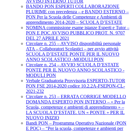
AVVISO INTERNO TUTOR
BANDO PON ESPERTI COLLABORAZIONE
PLURIME con precedenza – e BANDO ESTERNO –
PON Per la Scuola delle Competenze e Ambienti di
apprendimento 2014-2020 – SCUOLA D’ESTATE
NOMINA commissione esame istanze Esperti e Tutor –
PON E POC AVVISO PUBBLICO PROT. N. 9707
DEL 27 APRILE 2021
Circolare n. 255 – AVVISO disponibilità personale
ATA – Collaboratori Scolastici – per avvio attività
SCUOLA D’ESTATE PONTE PER IL NUOVO
ANNO SCOLASTICO -MODULI PON
Circolare n. 254 – AVVIO SCUOLA D’ESTATE
PONTE PER IL NUOVO ANNO SCOLASTICO -
MODULI PON
Verbale Graduatoria Provvisoria ESPERTO-TUTOR
PON FSE 2014-2020 codice 10.2.2A-FSEPON-CL-
2021-232
Circolare n. 253 – ERRATA CORRIGE MODELLO
DOMANDA ESPERTO PON INTERNO – « Per la
Scuola, competenze e ambienti di apprendimento » –
LA SCUOLA D’ESTATE. UN « PONTE » PER IL
NUOVO INIZIO
Bandi PON – Programma Operativo Nazionale (PON
E POC) – “Per la scuola, competenze e ambienti per