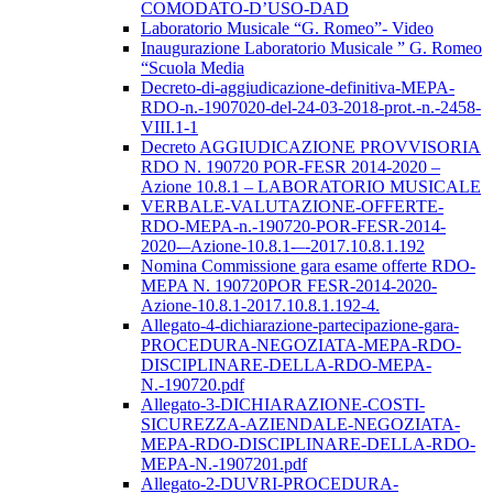
COMODATO-D’USO-DAD
Laboratorio Musicale “G. Romeo”- Video
Inaugurazione Laboratorio Musicale ” G. Romeo
“Scuola Media
Decreto-di-aggiudicazione-definitiva-MEPA-
RDO-n.-1907020-del-24-03-2018-prot.-n.-2458-
VIII.1-1
Decreto AGGIUDICAZIONE PROVVISORIA
RDO N. 190720 POR-FESR 2014-2020 –
Azione 10.8.1 – LABORATORIO MUSICALE
VERBALE-VALUTAZIONE-OFFERTE-
RDO-MEPA-n.-190720-POR-FESR-2014-
2020-–Azione-10.8.1-–-2017.10.8.1.192
Nomina Commissione gara esame offerte RDO-
MEPA N. 190720POR FESR-2014-2020-
Azione-10.8.1-2017.10.8.1.192-4.
Allegato-4-dichiarazione-partecipazione-gara-
PROCEDURA-NEGOZIATA-MEPA-RDO-
DISCIPLINARE-DELLA-RDO-MEPA-
N.-190720.pdf
Allegato-3-DICHIARAZIONE-COSTI-
SICUREZZA-AZIENDALE-NEGOZIATA-
MEPA-RDO-DISCIPLINARE-DELLA-RDO-
MEPA-N.-1907201.pdf
Allegato-2-DUVRI-PROCEDURA-