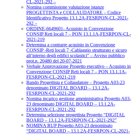
CL-2021-292 –
Nomina commissione valutazione istanze
PROGETTISTA e COLLAUDATORE – Codice
Identificativo Progetto 13.1.2A-FESRPON-CL-2021-
292 –
ORDINE-6649601- Acquisto in Convenzione
CONSIP Reti locali 7 – PON 13.1.1A-FESRPON-CL-
2021-219
Determina a contrarre acquisto in Convenzione
CONSIP -Reti locali 7 -Cablaggio strutturato e sicuro
all’interno degli edifici scolastici” – Avviso pubblico
prot.n. 20480 del 20-07-2021
Verbale Approvazione Progetto esecutivo – Acquisto in
Convenzione CONSIP Reti locali 7 – PON 13.1.1A-
FESRPON-CL-2021-219
Bando Progettista e Collaudatore – Progetto A03-23
denominato DIGITAL BOARD – 13.1.2A-
FESRPON-CL-2021-292
Nomina incarico gestione amministrativa Progetto A03-
23 denominato DIGITAL BOARD – 13.1.2A-
FESRPON-CL-2021-292
Determina selezione progettista Progetto “DIGITAL
BOARD – 13.1.2A-FESRPON-CL-2021-292”
NOMINA RUP Progetto A03-23 denominato
“DIGITAL BOARD – 13.1.2A-FESRPON-CL-2021-