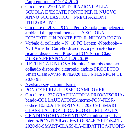
l’apprendimento” 2014-2020
Circolare n. 230 PARTECIPAZIONE ALLA
SCUOLA D’ESTATE PONTE PER IL NUOVO
ANNO SCOLASTICO – PRECISAZIONI
INTEGRATIVE
Circolare n. 203 – PON – Per la Scuola, competenze e
ambienti di apprendimento – LA SCUOLA
D’ESTATE. UN PONTE PER IL NUOVO INIZIO
Verbale di collaudo – N. 18 PC Laptop -Notebook- –
N. 1 Armadio-Carrello di sicurezza per custodia e
ricarica dispositivi – Progetto PON Smart Class
-10.8.6A-FERSPON-CL-2020-98
RETTIFICA E NUOVA Nomina Commissione per il
collaudo dispositivi elettronici ambito PROGETTO
Smart Class Avviso 48782020 10.8.6-FESRPON-CL-
2020-98
Avviso assegnazione risorse
PON CYBERBULLISMO GAME OVER
Circolare n. 237 GRADUATORIA PROVVISORIA-
bando-COLLAUDATORE-interno-PON-FESR-
codice-10.8.6A-FESRPON-CL-2020-98-SMART-
CLASS-LA-DIDATTICA-FUORI-DELL’AULA
GRADUATORIA-DEFINITIVA-bando-progettista-
interno-PON-FESR-codice-10.8.6A-FESRPON-CL-
2020-98-SMART-CLASS-LA-DIDATTICA-FUORI-