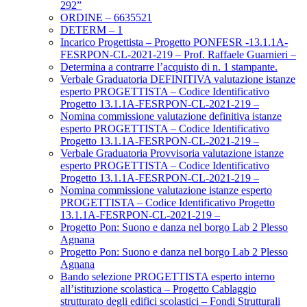
292”
ORDINE – 6635521
DETERM – 1
Incarico Progettista – Progetto PONFESR -13.1.1A-
FESRPON-CL-2021-219 – Prof. Raffaele Guarnieri –
Determina a contrarre l’acquisto di n. 1 stampante.
Verbale Graduatoria DEFINITIVA valutazione istanze
esperto PROGETTISTA – Codice Identificativo
Progetto 13.1.1A-FESRPON-CL-2021-219 –
Nomina commissione valutazione definitiva istanze
esperto PROGETTISTA – Codice Identificativo
Progetto 13.1.1A-FESRPON-CL-2021-219 –
Verbale Graduatoria Provvisoria valutazione istanze
esperto PROGETTISTA – Codice Identificativo
Progetto 13.1.1A-FESRPON-CL-2021-219 –
Nomina commissione valutazione istanze esperto
PROGETTISTA – Codice Identificativo Progetto
13.1.1A-FESRPON-CL-2021-219 –
Progetto Pon: Suono e danza nel borgo Lab 2 Plesso
Agnana
Progetto Pon: Suono e danza nel borgo Lab 2 Plesso
Agnana
Bando selezione PROGETTISTA esperto interno
all’istituzione scolastica – Progetto Cablaggio
strutturato degli edifici scolastici – Fondi Strutturali