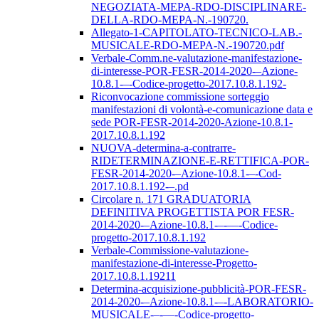
NEGOZIATA-MEPA-RDO-DISCIPLINARE-
DELLA-RDO-MEPA-N.-190720.
Allegato-1-CAPITOLATO-TECNICO-LAB.-
MUSICALE-RDO-MEPA-N.-190720.pdf
Verbale-Comm.ne-valutazione-manifestazione-
di-interesse-POR-FESR-2014-2020-–Azione-
10.8.1-–-Codice-progetto-2017.10.8.1.192-
Riconvocazione commissione sorteggio
manifestazioni di volontà-e-comunicazione data e
sede POR-FESR-2014-2020-Azione-10.8.1-
2017.10.8.1.192
NUOVA-determina-a-contrarre-
RIDETERMINAZIONE-E-RETTIFICA-POR-
FESR-2014-2020-–Azione-10.8.1-–-Cod-
2017.10.8.1.192-–.pd
Circolare n. 171 GRADUATORIA
DEFINITIVA PROGETTISTA POR FESR-
2014-2020-–Azione-10.8.1-–-––-Codice-
progetto-2017.10.8.1.192
Verbale-Commissione-valutazione-
manifestazione-di-interesse-Progetto-
2017.10.8.1.19211
Determina-acquisizione-pubblicità-POR-FESR-
2014-2020-–Azione-10.8.1-–-LABORATORIO-
MUSICALE-–-––-Codice-progetto-