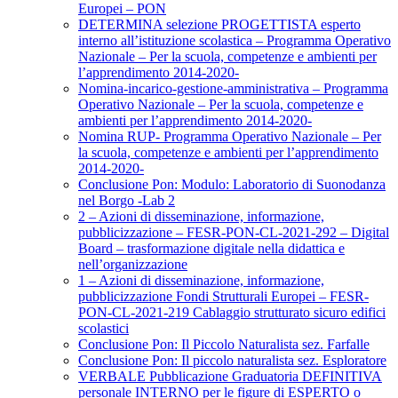
Europei – PON
DETERMINA selezione PROGETTISTA esperto
interno all’istituzione scolastica – Programma Operativo
Nazionale – Per la scuola, competenze e ambienti per
l’apprendimento 2014-2020-
Nomina-incarico-gestione-amministrativa – Programma
Operativo Nazionale – Per la scuola, competenze e
ambienti per l’apprendimento 2014-2020-
Nomina RUP- Programma Operativo Nazionale – Per
la scuola, competenze e ambienti per l’apprendimento
2014-2020-
Conclusione Pon: Modulo: Laboratorio di Suonodanza
nel Borgo -Lab 2
2 – Azioni di disseminazione, informazione,
pubblicizzazione – FESR-PON-CL-2021-292 – Digital
Board – trasformazione digitale nella didattica e
nell’organizzazione
1 – Azioni di disseminazione, informazione,
pubblicizzazione Fondi Strutturali Europei – FESR-
PON-CL-2021-219 Cablaggio strutturato sicuro edifici
scolastici
Conclusione Pon: Il Piccolo Naturalista sez. Farfalle
Conclusione Pon: Il piccolo naturalista sez. Esploratore
VERBALE Pubblicazione Graduatoria DEFINITIVA
personale INTERNO per le figure di ESPERTO o