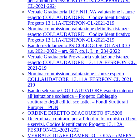
nell’ambito del PROGETTO -13.1.2A-FESRPON-
CL-2021-292-
Verbale Graduatoria DEFINITIVA valutazione istanze
esperto COLLAUDATORE – Codice Identificativo
Progetto 13.1.1A-FESRPON-CL-2021-219
Nomina commissione valutazione definitiva istanze
esperto COLLAUDATORE – Codice Identificativo
Progetto 13.1.1A-FESRPON-CL-2021-219
Bando reclutamento PSICOLOGO SCOLASTICO
a.s. 2021-2022 – art. 697, co.1, L. n. 234-2022
Verbale Graduatoria Provvisoria valutazione istanze
esperto COLLAUDATORE – 3.1.1A-FESRPON-CL-
2021-219
Nomina commissione valutazione istanze esperto
COLLAUDATORE -13.1.1A-FESRPON-CL-2021-
219
Bando selezione COLLAUDATORE esperto interno
all’istituzione scolastica – Progetto Cablaggio
strutturato degli edifici scolastici – Fondi Strutturali
Europei – PON
ORDINE DIRETTO DI ACQUISTO 6715206
Determina a contrarre per affido diretto acquisto di beni
e servizi. Codice Identificativo Progetto 13.1.2A-
FESRPON-CL-2021-292
VERBALE DI AFFIDAMENTO – ODA su MEPA –