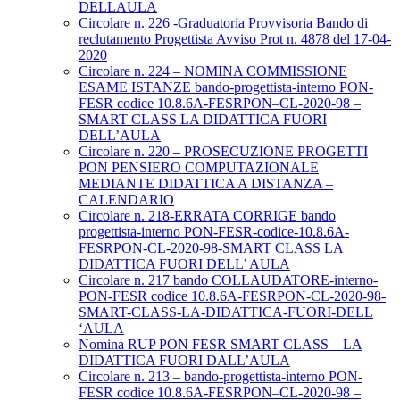
DELLAULA
Circolare n. 226 -Graduatoria Provvisoria Bando di
reclutamento Progettista Avviso Prot n. 4878 del 17-04-
2020
Circolare n. 224 – NOMINA COMMISSIONE
ESAME ISTANZE bando-progettista-interno PON-
FESR codice 10.8.6A-FESRPON–CL-2020-98 –
SMART CLASS LA DIDATTICA FUORI
DELL’AULA
Circolare n. 220 – PROSECUZIONE PROGETTI
PON PENSIERO COMPUTAZIONALE
MEDIANTE DIDATTICA A DISTANZA –
CALENDARIO
Circolare n. 218-ERRATA CORRIGE bando
progettista-interno PON-FESR-codice-10.8.6A-
FESRPON-CL-2020-98-SMART CLASS LA
DIDATTICA FUORI DELL’ AULA
Circolare n. 217 bando COLLAUDATORE-interno-
PON-FESR codice 10.8.6A-FESRPON-CL-2020-98-
SMART-CLASS-LA-DIDATTICA-FUORI-DELL
‘AULA
Nomina RUP PON FESR SMART CLASS – LA
DIDATTICA FUORI DALL’AULA
Circolare n. 213 – bando-progettista-interno PON-
FESR codice 10.8.6A-FESRPON–CL-2020-98 –