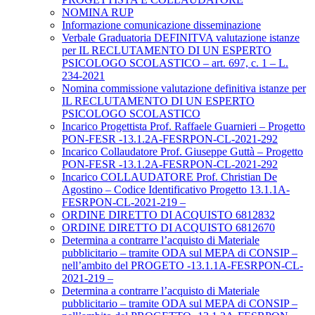
NOMINA RUP
Informazione comunicazione disseminazione
Verbale Graduatoria DEFINITVA valutazione istanze
per IL RECLUTAMENTO DI UN ESPERTO
PSICOLOGO SCOLASTICO – art. 697, c. 1 – L.
234-2021
Nomina commissione valutazione definitiva istanze per
IL RECLUTAMENTO DI UN ESPERTO
PSICOLOGO SCOLASTICO
Incarico Progettista Prof. Raffaele Guarnieri – Progetto
PON-FESR -13.1.2A-FESRPON-CL-2021-292
Incarico Collaudatore Prof. Giuseppe Guttà – Progetto
PON-FESR -13.1.2A-FESRPON-CL-2021-292
Incarico COLLAUDATORE Prof. Christian De
Agostino – Codice Identificativo Progetto 13.1.1A-
FESRPON-CL-2021-219 –
ORDINE DIRETTO DI ACQUISTO 6812832
ORDINE DIRETTO DI ACQUISTO 6812670
Determina a contrarre l’acquisto di Materiale
pubblicitario – tramite ODA sul MEPA di CONSIP –
nell’ambito del PROGETO -13.1.1A-FESRPON-CL-
2021-219 –
Determina a contrarre l’acquisto di Materiale
pubblicitario – tramite ODA sul MEPA di CONSIP –