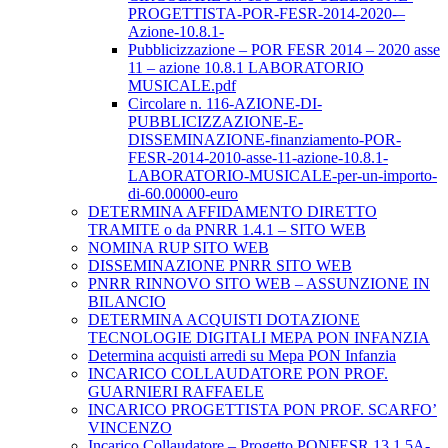
PROGETTISTA-POR-FESR-2014-2020-–
Azione-10.8.1-
Pubblicizzazione – POR FESR 2014 – 2020 asse
11 – azione 10.8.1 LABORATORIO
MUSICALE.pdf
Circolare n. 116-AZIONE-DI-
PUBBLICIZZAZIONE-E-
DISSEMINAZIONE-finanziamento-POR-
FESR-2014-2010-asse-11-azione-10.8.1-
LABORATORIO-MUSICALE-per-un-importo-
di-60.00000-euro
DETERMINA AFFIDAMENTO DIRETTO
TRAMITE o da PNRR 1.4.1 – SITO WEB
NOMINA RUP SITO WEB
DISSEMINAZIONE PNRR SITO WEB
PNRR RINNOVO SITO WEB – ASSUNZIONE IN
BILANCIO
DETERMINA ACQUISTI DOTAZIONE
TECNOLOGIE DIGITALI MEPA PON INFANZIA
Determina acquisti arredi su Mepa PON Infanzia
INCARICO COLLAUDATORE PON PROF.
GUARNIERI RAFFAELE
INCARICO PROGETTISTA PON PROF. SCARFO’
VINCENZO
Incarico Collaudatore – Progetto PONFESR 13.1.5A-