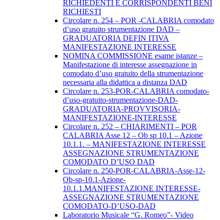
RICHIEDENTI E CORRISPONDENTI BENI
RICHIESTI
Circolare n. 254 – POR -CALABRIA comodato
d’uso gratuito strumentazione DAD –
GRADUATORIA DEFIN ITIVA
MANIFESTAZIONE INTERESSE
NOMINA COMMISSIONE esame istanze –
Manifestazione di interesse assegnazione in
comodato d’uso gratuito della strumentazione
necessaria alla didattica a distanza DAD
Circolare n. 253-POR-CALABRIA comodato-
d’uso-gratuito-strumentazione-DAD-
GRADUATORIA-PROVVISORIA-
MANIFESTAZIONE-INTERESSE
Circolare n. 252 – CHIARIMENTI – POR
CALABRIA Asse 12 – Ob sp 10.1 – Azione
10.1.1. – MANIFESTAZIONE INTERESSE
ASSEGNAZIONE STRUMENTAZIONE
COMODATO D’USO DAD
Circolare n. 250-POR-CALABRIA-Asse-12-
Ob-sp-10.1-Azione-
10.1.1.MANIFESTAZIONE INTERESSE-
ASSEGNAZIONE STRUMENTAZIONE
COMODATO-D’USO-DAD
Laboratorio Musicale “G. Romeo”- Video