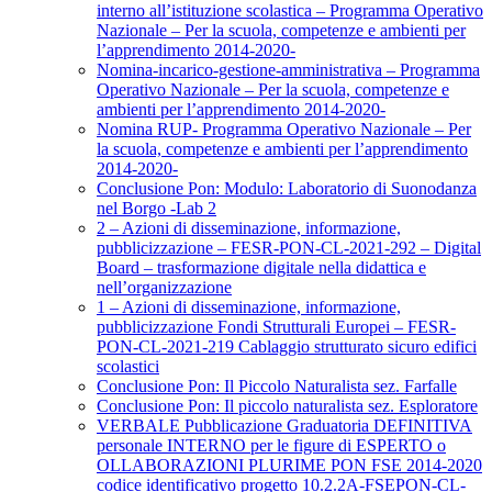
interno all’istituzione scolastica – Programma Operativo
Nazionale – Per la scuola, competenze e ambienti per
l’apprendimento 2014-2020-
Nomina-incarico-gestione-amministrativa – Programma
Operativo Nazionale – Per la scuola, competenze e
ambienti per l’apprendimento 2014-2020-
Nomina RUP- Programma Operativo Nazionale – Per
la scuola, competenze e ambienti per l’apprendimento
2014-2020-
Conclusione Pon: Modulo: Laboratorio di Suonodanza
nel Borgo -Lab 2
2 – Azioni di disseminazione, informazione,
pubblicizzazione – FESR-PON-CL-2021-292 – Digital
Board – trasformazione digitale nella didattica e
nell’organizzazione
1 – Azioni di disseminazione, informazione,
pubblicizzazione Fondi Strutturali Europei – FESR-
PON-CL-2021-219 Cablaggio strutturato sicuro edifici
scolastici
Conclusione Pon: Il Piccolo Naturalista sez. Farfalle
Conclusione Pon: Il piccolo naturalista sez. Esploratore
VERBALE Pubblicazione Graduatoria DEFINITIVA
personale INTERNO per le figure di ESPERTO o
OLLABORAZIONI PLURIME PON FSE 2014-2020
codice identificativo progetto 10.2.2A-FSEPON-CL-