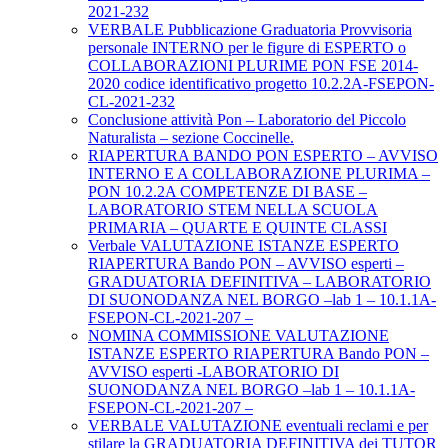
2021-232
VERBALE Pubblicazione Graduatoria Provvisoria
personale INTERNO per le figure di ESPERTO o
COLLABORAZIONI PLURIME PON FSE 2014-
2020 codice identificativo progetto 10.2.2A-FSEPON-
CL-2021-232
Conclusione attività Pon – Laboratorio del Piccolo
Naturalista – sezione Coccinelle.
RIAPERTURA BANDO PON ESPERTO – AVVISO
INTERNO E A COLLABORAZIONE PLURIMA –
PON 10.2.2A COMPETENZE DI BASE –
LABORATORIO STEM NELLA SCUOLA
PRIMARIA – QUARTE E QUINTE CLASSI
Verbale VALUTAZIONE ISTANZE ESPERTO
RIAPERTURA Bando PON – AVVISO esperti –
GRADUATORIA DEFINITIVA – LABORATORIO
DI SUONODANZA NEL BORGO –lab 1 – 10.1.1A-
FSEPON-CL-2021-207 –
NOMINA COMMISSIONE VALUTAZIONE
ISTANZE ESPERTO RIAPERTURA Bando PON –
AVVISO esperti -LABORATORIO DI
SUONODANZA NEL BORGO –lab 1 – 10.1.1A-
FSEPON-CL-2021-207 –
VERBALE VALUTAZIONE eventuali reclami e per
stilare la GRADUATORIA DEFINITIVA dei TUTOR