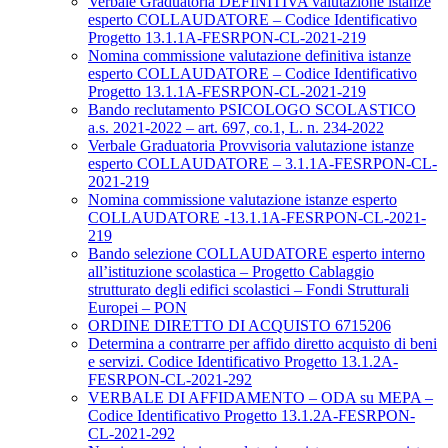
Verbale Graduatoria DEFINITIVA valutazione istanze
esperto COLLAUDATORE – Codice Identificativo
Progetto 13.1.1A-FESRPON-CL-2021-219
Nomina commissione valutazione definitiva istanze
esperto COLLAUDATORE – Codice Identificativo
Progetto 13.1.1A-FESRPON-CL-2021-219
Bando reclutamento PSICOLOGO SCOLASTICO
a.s. 2021-2022 – art. 697, co.1, L. n. 234-2022
Verbale Graduatoria Provvisoria valutazione istanze
esperto COLLAUDATORE – 3.1.1A-FESRPON-CL-
2021-219
Nomina commissione valutazione istanze esperto
COLLAUDATORE -13.1.1A-FESRPON-CL-2021-
219
Bando selezione COLLAUDATORE esperto interno
all’istituzione scolastica – Progetto Cablaggio
strutturato degli edifici scolastici – Fondi Strutturali
Europei – PON
ORDINE DIRETTO DI ACQUISTO 6715206
Determina a contrarre per affido diretto acquisto di beni
e servizi. Codice Identificativo Progetto 13.1.2A-
FESRPON-CL-2021-292
VERBALE DI AFFIDAMENTO – ODA su MEPA –
Codice Identificativo Progetto 13.1.2A-FESRPON-
CL-2021-292