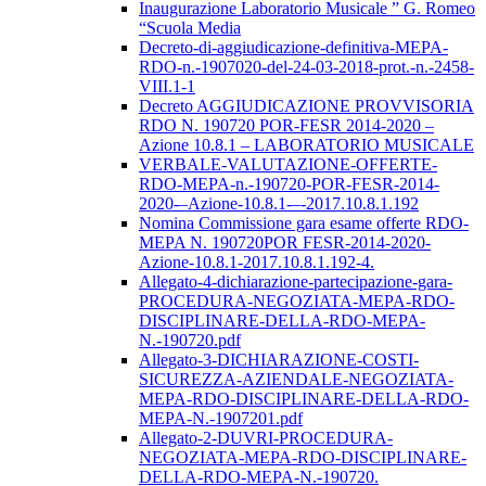
Inaugurazione Laboratorio Musicale ” G. Romeo
“Scuola Media
Decreto-di-aggiudicazione-definitiva-MEPA-
RDO-n.-1907020-del-24-03-2018-prot.-n.-2458-
VIII.1-1
Decreto AGGIUDICAZIONE PROVVISORIA
RDO N. 190720 POR-FESR 2014-2020 –
Azione 10.8.1 – LABORATORIO MUSICALE
VERBALE-VALUTAZIONE-OFFERTE-
RDO-MEPA-n.-190720-POR-FESR-2014-
2020-–Azione-10.8.1-–-2017.10.8.1.192
Nomina Commissione gara esame offerte RDO-
MEPA N. 190720POR FESR-2014-2020-
Azione-10.8.1-2017.10.8.1.192-4.
Allegato-4-dichiarazione-partecipazione-gara-
PROCEDURA-NEGOZIATA-MEPA-RDO-
DISCIPLINARE-DELLA-RDO-MEPA-
N.-190720.pdf
Allegato-3-DICHIARAZIONE-COSTI-
SICUREZZA-AZIENDALE-NEGOZIATA-
MEPA-RDO-DISCIPLINARE-DELLA-RDO-
MEPA-N.-1907201.pdf
Allegato-2-DUVRI-PROCEDURA-
NEGOZIATA-MEPA-RDO-DISCIPLINARE-
DELLA-RDO-MEPA-N.-190720.