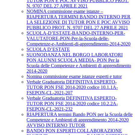
TUTOR PON E POC AVVISO PUBBLICO PROT.
N. 9707 DEL 27 APRILE 2021
NOMINA commissione esame istanze –
RIAPERTURA TERMINI BANDO INTERNO PER
LA SELEZIONE DI TUTOR PON E POC AVVISO
PUBBLICO PROT. N. 9707 DEL 27 APRILE 2021
SCUOLA-D’ESTATE-BANDO-INTERNO-PER-
VALUTATORE-PON-Per-la-Scuola-delle-
Competenze-e-Ambienti-di-apprendimento-2014-2020
SCUOLA D’ESTATE
SUONODANZA NEL BORGO LABORATORI
PON ALUNNI SCUOLA MEDIA- PON Per la
Scuola delle Competenze e Ambienti di apprendimento
2014-2020
Nomina commissione esame istanze esperti e tutor
Verbale Graduatoria DEFINITIVA ESPERTO-
TUTOR PON FSE 2014-2020 codice 10.1.1A-
FSEPON-CL-2021-207
Verbale Graduatoria DEFINITIVA ESPERTO-
TUTOR PON FSE 2014-2020 codice 10.2.2A-
FSEPON-CL-2021-232
RIAPERTURA termini Bando PON per la Scuola delle
Competenze e Ambienti di apprendimento 2014-2020
AVVISO INTERNO TUTOR
BANDO PON ESPERTI COLLABORAZIONE