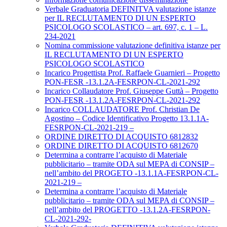
Verbale Graduatoria DEFINITVA valutazione istanze
per IL RECLUTAMENTO DI UN ESPERTO
PSICOLOGO SCOLASTICO – art. 697, c. 1 – L.
234-2021
Nomina commissione valutazione definitiva istanze per
IL RECLUTAMENTO DI UN ESPERTO
PSICOLOGO SCOLASTICO
Incarico Progettista Prof. Raffaele Guarnieri – Progetto
PON-FESR -13.1.2A-FESRPON-CL-2021-292
Incarico Collaudatore Prof. Giuseppe Guttà – Progetto
PON-FESR -13.1.2A-FESRPON-CL-2021-292
Incarico COLLAUDATORE Prof. Christian De
Agostino – Codice Identificativo Progetto 13.1.1A-
FESRPON-CL-2021-219 –
ORDINE DIRETTO DI ACQUISTO 6812832
ORDINE DIRETTO DI ACQUISTO 6812670
Determina a contrarre l’acquisto di Materiale
pubblicitario – tramite ODA sul MEPA di CONSIP –
nell’ambito del PROGETO -13.1.1A-FESRPON-CL-
2021-219 –
Determina a contrarre l’acquisto di Materiale
pubblicitario – tramite ODA sul MEPA di CONSIP –
nell’ambito del PROGETTO -13.1.2A-FESRPON-
CL-2021-292-