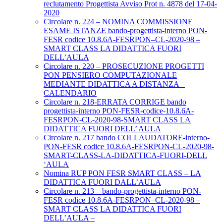
reclutamento Progettista Avviso Prot n. 4878 del 17-04-
2020
Circolare n. 224 – NOMINA COMMISSIONE
ESAME ISTANZE bando-progettista-interno PON-
FESR codice 10.8.6A-FESRPON–CL-2020-98 –
SMART CLASS LA DIDATTICA FUORI
DELL’AULA
Circolare n. 220 – PROSECUZIONE PROGETTI
PON PENSIERO COMPUTAZIONALE
MEDIANTE DIDATTICA A DISTANZA –
CALENDARIO
Circolare n. 218-ERRATA CORRIGE bando
progettista-interno PON-FESR-codice-10.8.6A-
FESRPON-CL-2020-98-SMART CLASS LA
DIDATTICA FUORI DELL’ AULA
Circolare n. 217 bando COLLAUDATORE-interno-
PON-FESR codice 10.8.6A-FESRPON-CL-2020-98-
SMART-CLASS-LA-DIDATTICA-FUORI-DELL
‘AULA
Nomina RUP PON FESR SMART CLASS – LA
DIDATTICA FUORI DALL’AULA
Circolare n. 213 – bando-progettista-interno PON-
FESR codice 10.8.6A-FESRPON–CL-2020-98 –
SMART CLASS LA DIDATTICA FUORI
DELL’AULA –