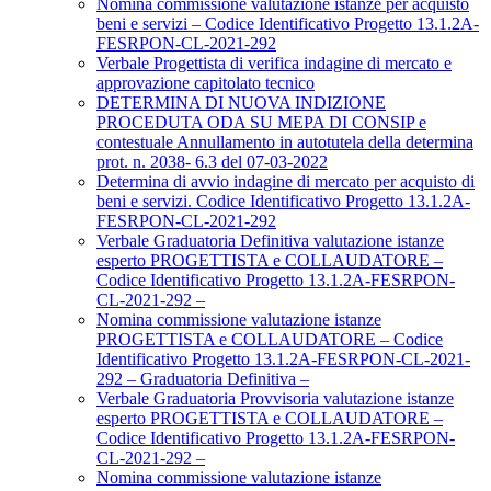
Nomina commissione valutazione istanze per acquisto
beni e servizi – Codice Identificativo Progetto 13.1.2A-
FESRPON-CL-2021-292
Verbale Progettista di verifica indagine di mercato e
approvazione capitolato tecnico
DETERMINA DI NUOVA INDIZIONE
PROCEDUTA ODA SU MEPA DI CONSIP e
contestuale Annullamento in autotutela della determina
prot. n. 2038- 6.3 del 07-03-2022
Determina di avvio indagine di mercato per acquisto di
beni e servizi. Codice Identificativo Progetto 13.1.2A-
FESRPON-CL-2021-292
Verbale Graduatoria Definitiva valutazione istanze
esperto PROGETTISTA e COLLAUDATORE –
Codice Identificativo Progetto 13.1.2A-FESRPON-
CL-2021-292 –
Nomina commissione valutazione istanze
PROGETTISTA e COLLAUDATORE – Codice
Identificativo Progetto 13.1.2A-FESRPON-CL-2021-
292 – Graduatoria Definitiva –
Verbale Graduatoria Provvisoria valutazione istanze
esperto PROGETTISTA e COLLAUDATORE –
Codice Identificativo Progetto 13.1.2A-FESRPON-
CL-2021-292 –
Nomina commissione valutazione istanze