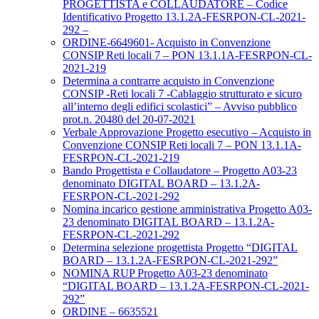
PROGETTISTA e COLLAUDATORE – Codice
Identificativo Progetto 13.1.2A-FESRPON-CL-2021-
292 –
ORDINE-6649601- Acquisto in Convenzione
CONSIP Reti locali 7 – PON 13.1.1A-FESRPON-CL-
2021-219
Determina a contrarre acquisto in Convenzione
CONSIP -Reti locali 7 -Cablaggio strutturato e sicuro
all’interno degli edifici scolastici” – Avviso pubblico
prot.n. 20480 del 20-07-2021
Verbale Approvazione Progetto esecutivo – Acquisto in
Convenzione CONSIP Reti locali 7 – PON 13.1.1A-
FESRPON-CL-2021-219
Bando Progettista e Collaudatore – Progetto A03-23
denominato DIGITAL BOARD – 13.1.2A-
FESRPON-CL-2021-292
Nomina incarico gestione amministrativa Progetto A03-
23 denominato DIGITAL BOARD – 13.1.2A-
FESRPON-CL-2021-292
Determina selezione progettista Progetto “DIGITAL
BOARD – 13.1.2A-FESRPON-CL-2021-292”
NOMINA RUP Progetto A03-23 denominato
“DIGITAL BOARD – 13.1.2A-FESRPON-CL-2021-
292”
ORDINE – 6635521