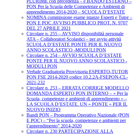
PLURIME con precedenza – e BANDO ESTERNO –
PON Per la Scuola delle Competenze e Ambienti di
apprendimento 2014-2020 – SCUOLA D’ESTATE
NOMINA commissione esame istanze Esperti e Tutor –
PON E POC AVVISO PUBBLICO PROT. N. 9707
DEL 27 APRILE 2021
Circolare n. 255 – AVVISO disponibilità personale
ATA – Collaboratori Scolastici – per avvio attività
SCUOLA D’ESTATE PONTE PER IL NUOVO
ANNO SCOLASTICO -MODULI PON
Circolare n. 254 – AVVIO SCUOLA D’ESTATE
PONTE PER IL NUOVO ANNO SCOLASTICO -
MODULI PON
Verbale Graduatoria Provvisoria ESPERTO-TUTOR
PON FSE 2014-2020 codice 10.2.2A-FSEPON-CL-
2021-232
Circolare n. 253 – ERRATA CORRIGE MODELLO
DOMANDA ESPERTO PON INTERNO – « Per la
Scuola, competenze e ambienti di apprendimento » –
LA SCUOLA D’ESTATE. UN « PONTE » PER IL
NUOVO INIZIO
Bandi PON – Programma Operativo Nazionale (PON
E POC) – “Per la scuola, competenze e ambienti per
l’apprendimento” 2014-2020
Circolare n. 230 PARTECIPAZIONE ALLA