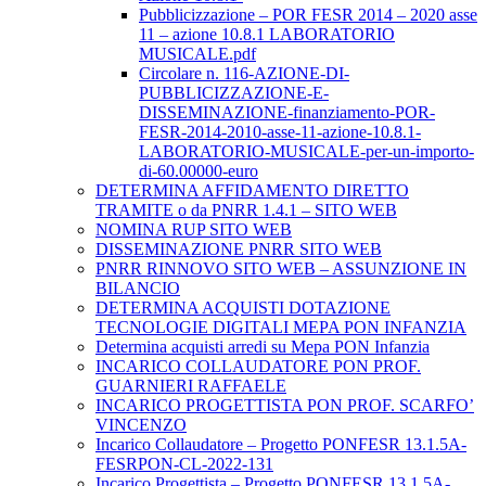
Pubblicizzazione – POR FESR 2014 – 2020 asse
11 – azione 10.8.1 LABORATORIO
MUSICALE.pdf
Circolare n. 116-AZIONE-DI-
PUBBLICIZZAZIONE-E-
DISSEMINAZIONE-finanziamento-POR-
FESR-2014-2010-asse-11-azione-10.8.1-
LABORATORIO-MUSICALE-per-un-importo-
di-60.00000-euro
DETERMINA AFFIDAMENTO DIRETTO
TRAMITE o da PNRR 1.4.1 – SITO WEB
NOMINA RUP SITO WEB
DISSEMINAZIONE PNRR SITO WEB
PNRR RINNOVO SITO WEB – ASSUNZIONE IN
BILANCIO
DETERMINA ACQUISTI DOTAZIONE
TECNOLOGIE DIGITALI MEPA PON INFANZIA
Determina acquisti arredi su Mepa PON Infanzia
INCARICO COLLAUDATORE PON PROF.
GUARNIERI RAFFAELE
INCARICO PROGETTISTA PON PROF. SCARFO’
VINCENZO
Incarico Collaudatore – Progetto PONFESR 13.1.5A-
FESRPON-CL-2022-131
Incarico Progettista – Progetto PONFESR 13.1.5A-