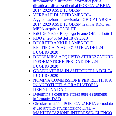
informatiche e strumenti informatici per la
didattica a distanza di cui al POR CALABRIA-
2014-2020 ASSE-12-OB.SP
VERBALE DI AFFIDAMENTO-
Aggiudicazione-Provvisoria-POR-CALABRIA-
2014-2020 ASSE-12-OB.SP-Tramite-RDO sul
MEPA acquisto TABLET
RdO_2646869_Riepilogo Esame Offerte Lotto1
RDO n. 2646869 del 18-09 2020
DECRETO ANNULLAMENTO E
RETTIFICA IN AUTOTUTELA DEL 24
LUGLIO 2020
DETERMINA ACQUISTO ATTREZZATURE
INFORMATICHE PER DAD DEL 24
LUGLIO 2020
GRADUATORIA IN AUTOTUTELA DEL 24
LUGLIO 2020
NOMINA COMMISSIONE PER RETTIFICA
IN AUTOTUTELA GRADUATORIA
DEFINITIVA DAD
Determina a contrarre attrezzature e strumenti
informatici DAD
Circolare n. 255 – POR -CALABRIA comodato
d’uso gratuito strumentazione DAD –
MANIFESTAZIONE INTERESSE- ELENCO