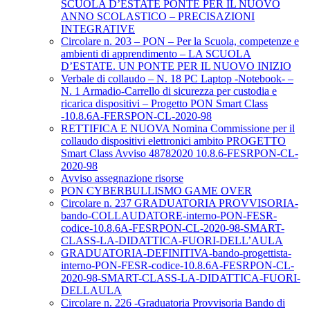
SCUOLA D’ESTATE PONTE PER IL NUOVO
ANNO SCOLASTICO – PRECISAZIONI
INTEGRATIVE
Circolare n. 203 – PON – Per la Scuola, competenze e
ambienti di apprendimento – LA SCUOLA
D’ESTATE. UN PONTE PER IL NUOVO INIZIO
Verbale di collaudo – N. 18 PC Laptop -Notebook- –
N. 1 Armadio-Carrello di sicurezza per custodia e
ricarica dispositivi – Progetto PON Smart Class
-10.8.6A-FERSPON-CL-2020-98
RETTIFICA E NUOVA Nomina Commissione per il
collaudo dispositivi elettronici ambito PROGETTO
Smart Class Avviso 48782020 10.8.6-FESRPON-CL-
2020-98
Avviso assegnazione risorse
PON CYBERBULLISMO GAME OVER
Circolare n. 237 GRADUATORIA PROVVISORIA-
bando-COLLAUDATORE-interno-PON-FESR-
codice-10.8.6A-FESRPON-CL-2020-98-SMART-
CLASS-LA-DIDATTICA-FUORI-DELL’AULA
GRADUATORIA-DEFINITIVA-bando-progettista-
interno-PON-FESR-codice-10.8.6A-FESRPON-CL-
2020-98-SMART-CLASS-LA-DIDATTICA-FUORI-
DELLAULA
Circolare n. 226 -Graduatoria Provvisoria Bando di