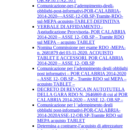
OB.SP.10.1-AZ.10.1
Comunicazione-per-l’adempimento-degli-
obblighi-post-informativi-POR-CALABRIA-
2014-2020-–-ASSE-12-OB.SP-Tramite-RDO-
sul-MEPA-acquisto-TABLET-DEFINITIVA
VERBALE DI AFFIDAMENTO -
Aggiudicazione Provvisoria- POR CALABRIA
2014-2020 – ASSE 12- OB.SP – Tramite RDO
sul MEPA – acquisto TABLET
Nomina Commissione per esame RDO -MEPA-
n. 2681879 del 03-11-2020. ACQUISTO
TABLET E ACCESSORI. POR CALABRIA
2014-2020 – ASSE 12- OB.SP
Comunicazione per l’adempimento degli obblighi
post informativi – POR CALABRIA 2014-2020
– ASSE 12- OB.SP – Tramite RDO sul MEPA –
acquisto TABLET –
DECRETO DI REVOCA IN AUTOTUTELA
DELLA GARA RDO N. 2646869 di cui al POR
CALABRIA 2014-2020 – ASSE 12- OB.SP –
Comunicazione per l ‘adempimento degli
obblighi post-informativi-POR-CALABRIA-
2014-2020ASSE-12-OB.SP-Tramite RDO sul
MEPA acquisto TABLET
Determina a contrarre-l’acquisto di attrezzature