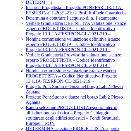
DETERM – 1
Incarico Progettista – Progetto PONFESR -13.1.1A-
FESRPON-CL-2021-219 – Prof. Raffaele Guarnieri –
Determina a contrarre l’acquisto di n. 1 stampante.
Verbale Graduatoria DEFINITIVA valutazione istanze
esperto PROGETTISTA – Codice Identificativo
Progetto 13.1.1A-FESRPON-CL-2021-219 –
Nomina commissione valutazione definitiva istanze
esperto PROGETTISTA – Codice Identificativo
Progetto 13.1.1A-FESRPON-CL-2021-219 –
Verbale Graduatoria Provvisoria valutazione istanze
esperto PROGETTISTA – Codice Identificativo
Progetto 13.1.1A-FESRPON-CL-2021-219 –
Nomina commissione valutazione istanze esperto
PROGETTISTA – Codice Identificativo Progetto
13.1.1A-FESRPON-CL-2021-219 –
Progetto Pon: Suono e danza nel borgo Lab 2 Plesso
Agnana
Progetto Pon: Suono e danza nel borgo Lab 2 Plesso
Agnana
Bando selezione PROGETTISTA esperto interno
all’istituzione scolastica – Progetto Cablaggio
strutturato degli edifici scolastici – Fondi Strutturali
Europei – PON
DETERMINA selezione PROGETTISTA esperto