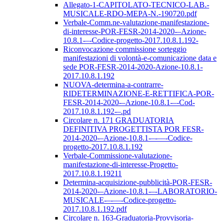
Allegato-1-CAPITOLATO-TECNICO-LAB.-
MUSICALE-RDO-MEPA-N.-190720.pdf
Verbale-Comm.ne-valutazione-manifestazione-
di-interesse-POR-FESR-2014-2020-–Azione-
10.8.1-–-Codice-progetto-2017.10.8.1.192-
Riconvocazione commissione sorteggio
manifestazioni di volontà-e-comunicazione data e
sede POR-FESR-2014-2020-Azione-10.8.1-
2017.10.8.1.192
NUOVA-determina-a-contrarre-
RIDETERMINAZIONE-E-RETTIFICA-POR-
FESR-2014-2020-–Azione-10.8.1-–-Cod-
2017.10.8.1.192-–.pd
Circolare n. 171 GRADUATORIA
DEFINITIVA PROGETTISTA POR FESR-
2014-2020-–Azione-10.8.1-–-––-Codice-
progetto-2017.10.8.1.192
Verbale-Commissione-valutazione-
manifestazione-di-interesse-Progetto-
2017.10.8.1.19211
Determina-acquisizione-pubblicità-POR-FESR-
2014-2020-–Azione-10.8.1-–-LABORATORIO-
MUSICALE-–-––-Codice-progetto-
2017.10.8.1.192.pdf
Circolare n. 163-Graduatoria-Provvisoria-