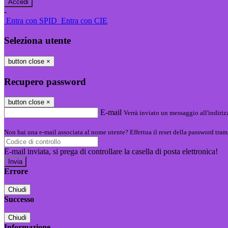
-
Entra con SPID
Entra con CIE
Seleziona utente
button close
×
Recupero password
button close
×
E-mail
Verrà inviato un messaggio all'indirizz
Non hai una e-mail associata al nome utente? Effettua il reset della password tram
E-mail inviata, si prega di controllare la casella di posta elettronica!
Errore
Chiudi
Successo
Chiudi
Informazione