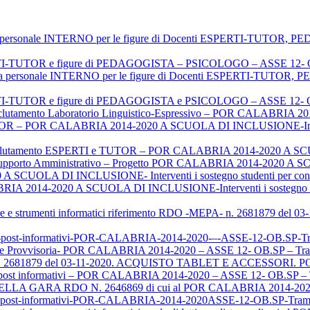
iva personale INTERNO per le figure di Docenti ESPERTI-TU
ERTI-TUTOR e figure di PEDAGOGISTA – PSICOLOGO – ASSE 12- O
oria personale INTERNO per le figure di Docenti ESPERTI-TU
ERTI-TUTOR e figure di PEDAGOGISTA e PSICOLOGO – ASSE 12- O
clutamento Laboratorio Linguistico-Espressivo – POR CALABRI
 – POR CALABRIA 2014-2020 A SCUOLA DI INCLUSIONE-Interventi 
lutamento ESPERTI e TUTOR – POR CALABRIA 2014-2020 A 
e Supporto Amministrativo – Progetto POR CALABRIA 2014-2020
 SCUOLA DI INCLUSIONE- Interventi i sostegno studenti per contras
RIA 2014-2020 A SCUOLA DI INCLUSIONE-Interventi i sostegno studen
ture e strumenti informatici riferimento RDO -MEPA- n. 2681879 d
ighi-post-informativi-POR-CALABRIA-2014-2020-–-ASSE-12-OB.S
rovvisoria- POR CALABRIA 2014-2020 – ASSE 12- OB.SP – Tra
n. 2681879 del 03-11-2020. ACQUISTO TABLET E ACCESSORI. 
hi post informativi – POR CALABRIA 2014-2020 – ASSE 12- OB.SP 
GARA RDO N. 2646869 di cui al POR CALABRIA 2014-2020 
ighi post-informativi-POR-CALABRIA-2014-2020ASSE-12-OB.SP-Tr