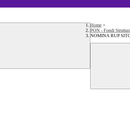
Home
>
PON - Fondi Struttur
NOMINA RUP SIT