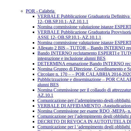
POR - Calabria
VERBALE Pubblicazione Graduatoria Definit
12- OB.SP.10.1- AZ.10.1.1
Nomina commissione valutazione istanze ESP
VERBALE Pubblicazione Graduatoria Provvis
ASSE 12- OB.SP.10.1- AZ.10.1.1
Nomina commissione valutazione istanze ESP
Allegato 2 BIS – TUTOR – Bando INTERNO re
Bando INTERNO reclutamento ESPERTI e TUTOR
integrazione e inclusione alunni BES
DETERMINA emanazione Bando INTERNO rec
Nomina Gruppo di Direzione, Coordinamento 
Circolare n. 170 – – POR CALABRIA 2014-2020 A
Pubblicizzazione e disseminazione – POR CALAB
alunni BES
Nomina Commissione per il collaudo di attrezza
AZ.10.1
Comunicazione-per-l’adempimento-degli-obbl
VERBALE DI AFFIDAMENTO -Aggiudicazione P
Nomina Commissione per esame RDO -MEPA- 
Comunicazione per l’adempimento degli obblig
DECRETO DI REVOCA IN AUTOTUTELA DELLA 
Comunicazione per l ‘adempimento degli obbl