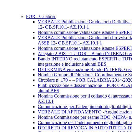
POR - Calabria
VERBALE Pubblicazione Graduatoria Definit
12- OB.SP.10.1- AZ.10.1.1
Nomina commissione valutazione istanze ESP
VERBALE Pubblicazione Graduatoria Provvis
ASSE 12- OB.SP.10.1- AZ.10.1.1
Nomina commissione valutazione istanze ESP
Allegato 2 BIS – TUTOR – Bando INTERNO re
Bando INTERNO reclutamento ESPERTI e TUTOR
integrazione e inclusione alunni BES
DETERMINA emanazione Bando INTERNO rec
Nomina Gruppo di Direzione, Coordinamento 
Circolare n. 170 – – POR CALABRIA 2014-2020 A
Pubblicizzazione e disseminazione – POR CALAB
alunni BES
Nomina Commissione per il collaudo di attrezza
AZ.10.1
Comunicazione-per-l’adempimento-degli-obbl
VERBALE DI AFFIDAMENTO -Aggiudicazione P
Nomina Commissione per esame RDO -MEPA- 
Comunicazione per l’adempimento degli obblig
DECRETO DI REVOCA IN AUTOTUTELA DELLA 