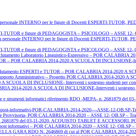
iva personale INTERNO per le figure di Docenti ESPERTI-TU
ERTI-TUTOR e figure di PEDAGOGISTA – PSICOLOGO – ASSE 12- O
oria personale INTERNO per le figure di Docenti ESPERTI-TU
ERTI-TUTOR e figure di PEDAGOGISTA e PSICOLOGO – ASSE 12- O
clutamento Laboratorio Linguistico-Espressivo – POR CALABRI
 – POR CALABRIA 2014-2020 A SCUOLA DI INCLUSIONE-Interventi 
lutamento ESPERTI e TUTOR – POR CALABRIA 2014-2020 A 
e Supporto Amministrativo – Progetto POR CALABRIA 2014-2020
 SCUOLA DI INCLUSIONE- Interventi i sostegno studenti per contras
RIA 2014-2020 A SCUOLA DI INCLUSIONE-Interventi i sostegno studen
ture e strumenti informatici riferimento RDO -MEPA- n. 2681879 d
ighi-post-informativi-POR-CALABRIA-2014-2020-–-ASSE-12-OB.S
rovvisoria- POR CALABRIA 2014-2020 – ASSE 12- OB.SP – Tra
n. 2681879 del 03-11-2020. ACQUISTO TABLET E ACCESSORI. 
hi post informativi – POR CALABRIA 2014-2020 – ASSE 12- OB.SP 
GARA RDO N. 2646869 di cui al POR CALABRIA 2014-2020 