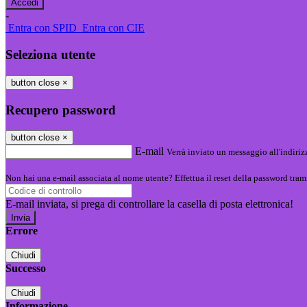
-
Entra con SPID
Entra con CIE
Seleziona utente
button close
×
Recupero password
button close
×
E-mail
Verrà inviato un messaggio all'indirizz
Non hai una e-mail associata al nome utente? Effettua il reset della password tram
E-mail inviata, si prega di controllare la casella di posta elettronica!
Errore
Chiudi
Successo
Chiudi
Informazione