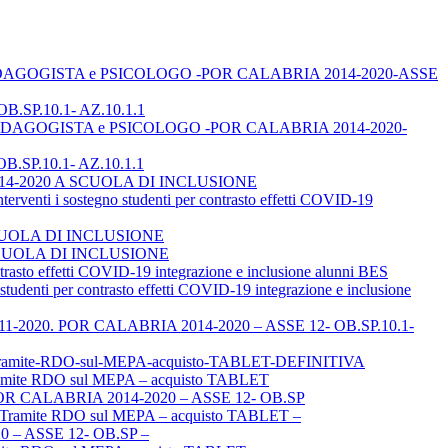
TOR, PEDAGOGISTA e PSICOLOGO -POR CALABRIA 2014-2020-ASSE
B.SP.10.1- AZ.10.1.1
TOR, PEDAGOGISTA e PSICOLOGO -POR CALABRIA 2014-2020-
B.SP.10.1- AZ.10.1.1
A 2014-2020 A SCUOLA DI INCLUSIONE
i sostegno studenti per contrasto effetti COVID-19
SCUOLA DI INCLUSIONE
 A SCUOLA DI INCLUSIONE
to effetti COVID-19 integrazione e inclusione alunni BES
ti per contrasto effetti COVID-19 integrazione e inclusione
el 03-11-2020. POR CALABRIA 2014-2020 – ASSE 12- OB.SP.10.1-
P-Tramite-RDO-sul-MEPA-acquisto-TABLET-DEFINITIVA
mite RDO sul MEPA – acquisto TABLET
POR CALABRIA 2014-2020 – ASSE 12- OB.SP
– Tramite RDO sul MEPA – acquisto TABLET –
– ASSE 12- OB.SP –