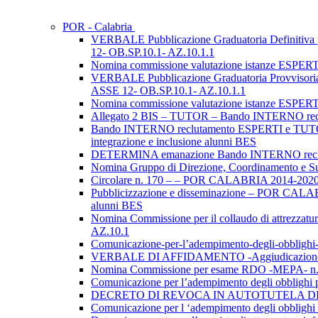
POR - Calabria
VERBALE Pubblicazione Graduatoria Definit
12- OB.SP.10.1- AZ.10.1.1
Nomina commissione valutazione istanze ESP
VERBALE Pubblicazione Graduatoria Provvis
ASSE 12- OB.SP.10.1- AZ.10.1.1
Nomina commissione valutazione istanze ESP
Allegato 2 BIS – TUTOR – Bando INTERNO re
Bando INTERNO reclutamento ESPERTI e TUTOR
integrazione e inclusione alunni BES
DETERMINA emanazione Bando INTERNO rec
Nomina Gruppo di Direzione, Coordinamento 
Circolare n. 170 – – POR CALABRIA 2014-2020 A
Pubblicizzazione e disseminazione – POR CALAB
alunni BES
Nomina Commissione per il collaudo di attrezza
AZ.10.1
Comunicazione-per-l’adempimento-degli-obbl
VERBALE DI AFFIDAMENTO -Aggiudicazione P
Nomina Commissione per esame RDO -MEPA- 
Comunicazione per l’adempimento degli obblig
DECRETO DI REVOCA IN AUTOTUTELA DELLA 
Comunicazione per l ‘adempimento degli obbl