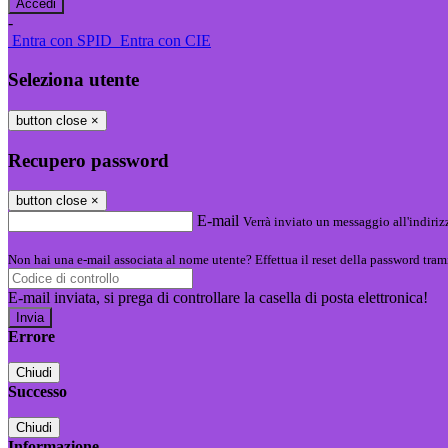
-
Entra con SPID
Entra con CIE
Seleziona utente
button close
×
Recupero password
button close
×
E-mail
Verrà inviato un messaggio all'indirizz
Non hai una e-mail associata al nome utente? Effettua il reset della password tram
E-mail inviata, si prega di controllare la casella di posta elettronica!
Errore
Chiudi
Successo
Chiudi
Informazione