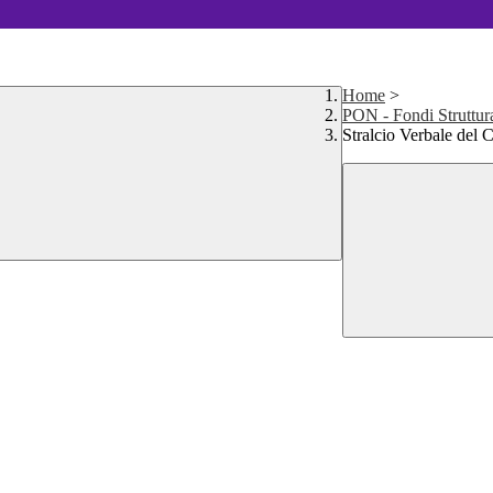
Home
>
PON - Fondi Struttur
Stralcio Verbale del C