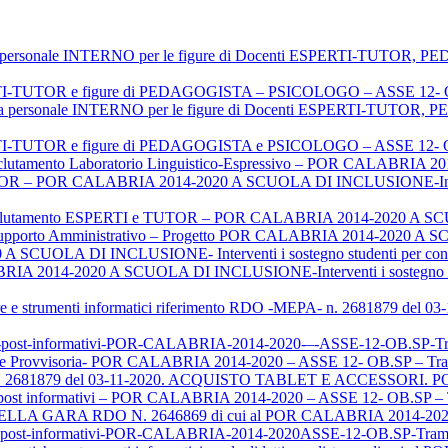
iva personale INTERNO per le figure di Docenti ESPERTI-TU
ERTI-TUTOR e figure di PEDAGOGISTA – PSICOLOGO – ASSE 12- O
oria personale INTERNO per le figure di Docenti ESPERTI-TU
ERTI-TUTOR e figure di PEDAGOGISTA e PSICOLOGO – ASSE 12- O
clutamento Laboratorio Linguistico-Espressivo – POR CALABRI
 – POR CALABRIA 2014-2020 A SCUOLA DI INCLUSIONE-Interventi 
lutamento ESPERTI e TUTOR – POR CALABRIA 2014-2020 A 
e Supporto Amministrativo – Progetto POR CALABRIA 2014-2020
 SCUOLA DI INCLUSIONE- Interventi i sostegno studenti per contras
RIA 2014-2020 A SCUOLA DI INCLUSIONE-Interventi i sostegno studen
ture e strumenti informatici riferimento RDO -MEPA- n. 2681879 d
ighi-post-informativi-POR-CALABRIA-2014-2020-–-ASSE-12-OB.S
rovvisoria- POR CALABRIA 2014-2020 – ASSE 12- OB.SP – Tra
n. 2681879 del 03-11-2020. ACQUISTO TABLET E ACCESSORI. 
hi post informativi – POR CALABRIA 2014-2020 – ASSE 12- OB.SP 
GARA RDO N. 2646869 di cui al POR CALABRIA 2014-2020 
ighi post-informativi-POR-CALABRIA-2014-2020ASSE-12-OB.SP-Tr