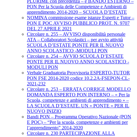
PLURIME con precedenza – e BANDO ESTERNO –
PON Per la Scuola delle Competenze e Ambienti di
apprendimento 2014-2020 – SCUOLA D’ESTATE
NOMINA commissione esame istanze Esperti e Tutor –
PON E POC AVVISO PUBBLICO PROT. N. 9707
DEL 27 APRILE 2021
Circolare n. 255 – AVVISO disponibilità personale
ATA – Collaboratori Scolastici – per avvio attività
SCUOLA D’ESTATE PONTE PER IL NUOVO
ANNO SCOLASTICO -MODULI PON
Circolare n. 254 – AVVIO SCUOLA D’ESTATE
PONTE PER IL NUOVO ANNO SCOLASTICO -
MODULI PON
Verbale Graduatoria Provvisoria ESPERTO-TUTOR
PON FSE 2014-2020 codice 10.2.2A-FSEPON-CL-
2021-232
Circolare n. 253 – ERRATA CORRIGE MODELLO
DOMANDA ESPERTO PON INTERNO – « Per la
Scuola, competenze e ambienti di apprendimento » –
LA SCUOLA D’ESTATE. UN « PONTE » PER IL
NUOVO INIZIO
Bandi PON – Programma Operativo Nazionale (PON
E POC) – “Per la scuola, competenze e ambienti per
l’apprendimento” 2014-2020
Circolare n. 230 PARTECIPAZIONE ALLA