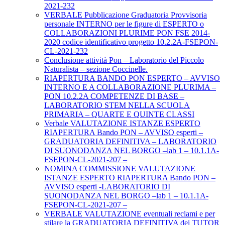
2021-232
VERBALE Pubblicazione Graduatoria Provvisoria
personale INTERNO per le figure di ESPERTO o
COLLABORAZIONI PLURIME PON FSE 2014-
2020 codice identificativo progetto 10.2.2A-FSEPON-
CL-2021-232
Conclusione attività Pon – Laboratorio del Piccolo
Naturalista – sezione Coccinelle.
RIAPERTURA BANDO PON ESPERTO – AVVISO
INTERNO E A COLLABORAZIONE PLURIMA –
PON 10.2.2A COMPETENZE DI BASE –
LABORATORIO STEM NELLA SCUOLA
PRIMARIA – QUARTE E QUINTE CLASSI
Verbale VALUTAZIONE ISTANZE ESPERTO
RIAPERTURA Bando PON – AVVISO esperti –
GRADUATORIA DEFINITIVA – LABORATORIO
DI SUONODANZA NEL BORGO –lab 1 – 10.1.1A-
FSEPON-CL-2021-207 –
NOMINA COMMISSIONE VALUTAZIONE
ISTANZE ESPERTO RIAPERTURA Bando PON –
AVVISO esperti -LABORATORIO DI
SUONODANZA NEL BORGO –lab 1 – 10.1.1A-
FSEPON-CL-2021-207 –
VERBALE VALUTAZIONE eventuali reclami e per
stilare la GRADUATORIA DEFINITIVA dei TUTOR