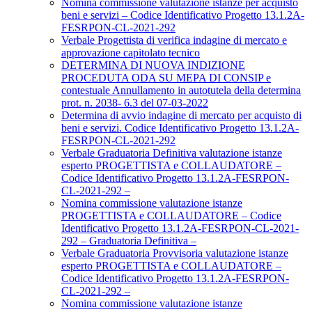
Nomina commissione valutazione istanze per acquisto
beni e servizi – Codice Identificativo Progetto 13.1.2A-
FESRPON-CL-2021-292
Verbale Progettista di verifica indagine di mercato e
approvazione capitolato tecnico
DETERMINA DI NUOVA INDIZIONE
PROCEDUTA ODA SU MEPA DI CONSIP e
contestuale Annullamento in autotutela della determina
prot. n. 2038- 6.3 del 07-03-2022
Determina di avvio indagine di mercato per acquisto di
beni e servizi. Codice Identificativo Progetto 13.1.2A-
FESRPON-CL-2021-292
Verbale Graduatoria Definitiva valutazione istanze
esperto PROGETTISTA e COLLAUDATORE –
Codice Identificativo Progetto 13.1.2A-FESRPON-
CL-2021-292 –
Nomina commissione valutazione istanze
PROGETTISTA e COLLAUDATORE – Codice
Identificativo Progetto 13.1.2A-FESRPON-CL-2021-
292 – Graduatoria Definitiva –
Verbale Graduatoria Provvisoria valutazione istanze
esperto PROGETTISTA e COLLAUDATORE –
Codice Identificativo Progetto 13.1.2A-FESRPON-
CL-2021-292 –
Nomina commissione valutazione istanze