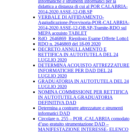
informatiche e strumenti informatici per la
didattica a distanza di cui al POR CALABRIA-
2014-2020 ASSE-12-OB.SP
VERBALE DI AFFIDAMENTO-
Aggiudicazione-Provvisoria-POR-CALABRIA-
2014-2020 ASSE-12-OB.SP-Tramite-RDO sul
MEPA acquisto TABLET
RdO_2646869_Riepilogo Esame Offerte Lotto1
RDO n. 2646869 del 18-09 2020
DECRETO ANNULLAMENTO E
RETTIFICA IN AUTOTUTELA DEL 24
LUGLIO 2020
DETERMINA ACQUISTO ATTREZZATURE
INFORMATICHE PER DAD DEL 24
LUGLIO 2020
GRADUATORIA IN AUTOTUTELA DEL 24
LUGLIO 2020
NOMINA COMMISSIONE PER RETTIFICA
IN AUTOTUTELA GRADUATORIA
DEFINITIVA DAD
Determina a contrarre attrezzature e strumenti
informatici DAD
Circolare n. 255 – POR -CALABRIA comodato
d’uso gratuito strumentazione DAD –
MANIFESTAZIONE INTERESSE- ELENCO