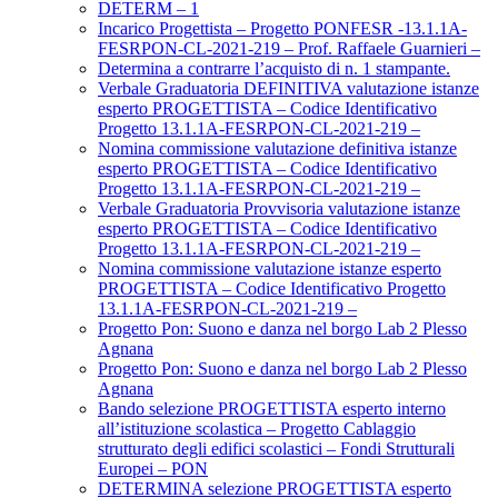
DETERM – 1
Incarico Progettista – Progetto PONFESR -13.1.1A-
FESRPON-CL-2021-219 – Prof. Raffaele Guarnieri –
Determina a contrarre l’acquisto di n. 1 stampante.
Verbale Graduatoria DEFINITIVA valutazione istanze
esperto PROGETTISTA – Codice Identificativo
Progetto 13.1.1A-FESRPON-CL-2021-219 –
Nomina commissione valutazione definitiva istanze
esperto PROGETTISTA – Codice Identificativo
Progetto 13.1.1A-FESRPON-CL-2021-219 –
Verbale Graduatoria Provvisoria valutazione istanze
esperto PROGETTISTA – Codice Identificativo
Progetto 13.1.1A-FESRPON-CL-2021-219 –
Nomina commissione valutazione istanze esperto
PROGETTISTA – Codice Identificativo Progetto
13.1.1A-FESRPON-CL-2021-219 –
Progetto Pon: Suono e danza nel borgo Lab 2 Plesso
Agnana
Progetto Pon: Suono e danza nel borgo Lab 2 Plesso
Agnana
Bando selezione PROGETTISTA esperto interno
all’istituzione scolastica – Progetto Cablaggio
strutturato degli edifici scolastici – Fondi Strutturali
Europei – PON
DETERMINA selezione PROGETTISTA esperto