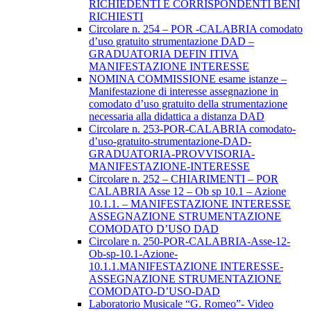
RICHIEDENTI E CORRISPONDENTI BENI
RICHIESTI
Circolare n. 254 – POR -CALABRIA comodato
d’uso gratuito strumentazione DAD –
GRADUATORIA DEFIN ITIVA
MANIFESTAZIONE INTERESSE
NOMINA COMMISSIONE esame istanze –
Manifestazione di interesse assegnazione in
comodato d’uso gratuito della strumentazione
necessaria alla didattica a distanza DAD
Circolare n. 253-POR-CALABRIA comodato-
d’uso-gratuito-strumentazione-DAD-
GRADUATORIA-PROVVISORIA-
MANIFESTAZIONE-INTERESSE
Circolare n. 252 – CHIARIMENTI – POR
CALABRIA Asse 12 – Ob sp 10.1 – Azione
10.1.1. – MANIFESTAZIONE INTERESSE
ASSEGNAZIONE STRUMENTAZIONE
COMODATO D’USO DAD
Circolare n. 250-POR-CALABRIA-Asse-12-
Ob-sp-10.1-Azione-
10.1.1.MANIFESTAZIONE INTERESSE-
ASSEGNAZIONE STRUMENTAZIONE
COMODATO-D’USO-DAD
Laboratorio Musicale “G. Romeo”- Video