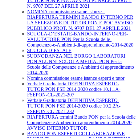
TUTOR PON E POC AVVISO PUBBLICO PROT.
N. 9707 DEL 27 APRILE 2021
NOMINA commissione esame istanze –
RIAPERTURA TERMINI BANDO INTERNO PER
LA SELEZIONE DI TUTOR PON E POC AVVISO
PUBBLICO PROT. N. 9707 DEL 27 APRILE 2021
SCUOLA-D’ESTATE-BANDO-INTERNO-PER-
VALUTATORE-PON-Per-la-Scuola-delle-
Competenze-e-Ambienti-di-apprendimento-2014-2020
SCUOLA D’ESTATE
SUONODANZA NEL BORGO LABORATORI
PON ALUNNI SCUOLA MEDIA- PON Per la
Scuola delle Competenze e Ambienti di apprendimento
2014-2020
Nomina commissione esame istanze esperti e tutor
Verbale Graduatoria DEFINITIVA ESPERTO-
TUTOR PON FSE 2014-2020 codice 10.1.1A-
FSEPON-CL-2021-207
Verbale Graduatoria DEFINITIVA ESPERTO-
TUTOR PON FSE 2014-2020 codice 10.2.2A-
FSEPON-CL-2021-232
RIAPERTURA termini Bando PON per la Scuola delle
Competenze e Ambienti di apprendimento 2014-2020
AVVISO INTERNO TUTOR
BANDO PON ESPERTI COLLABORAZIONE