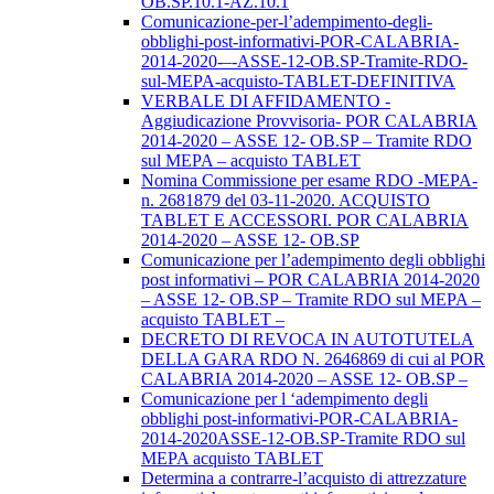
OB.SP.10.1-AZ.10.1
Comunicazione-per-l’adempimento-degli-
obblighi-post-informativi-POR-CALABRIA-
2014-2020-–-ASSE-12-OB.SP-Tramite-RDO-
sul-MEPA-acquisto-TABLET-DEFINITIVA
VERBALE DI AFFIDAMENTO -
Aggiudicazione Provvisoria- POR CALABRIA
2014-2020 – ASSE 12- OB.SP – Tramite RDO
sul MEPA – acquisto TABLET
Nomina Commissione per esame RDO -MEPA-
n. 2681879 del 03-11-2020. ACQUISTO
TABLET E ACCESSORI. POR CALABRIA
2014-2020 – ASSE 12- OB.SP
Comunicazione per l’adempimento degli obblighi
post informativi – POR CALABRIA 2014-2020
– ASSE 12- OB.SP – Tramite RDO sul MEPA –
acquisto TABLET –
DECRETO DI REVOCA IN AUTOTUTELA
DELLA GARA RDO N. 2646869 di cui al POR
CALABRIA 2014-2020 – ASSE 12- OB.SP –
Comunicazione per l ‘adempimento degli
obblighi post-informativi-POR-CALABRIA-
2014-2020ASSE-12-OB.SP-Tramite RDO sul
MEPA acquisto TABLET
Determina a contrarre-l’acquisto di attrezzature