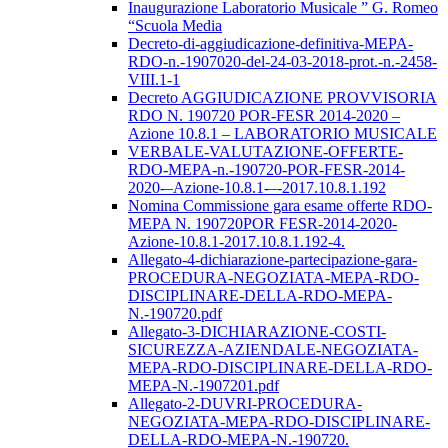
Inaugurazione Laboratorio Musicale ” G. Romeo
“Scuola Media
Decreto-di-aggiudicazione-definitiva-MEPA-
RDO-n.-1907020-del-24-03-2018-prot.-n.-2458-
VIII.1-1
Decreto AGGIUDICAZIONE PROVVISORIA
RDO N. 190720 POR-FESR 2014-2020 –
Azione 10.8.1 – LABORATORIO MUSICALE
VERBALE-VALUTAZIONE-OFFERTE-
RDO-MEPA-n.-190720-POR-FESR-2014-
2020-–Azione-10.8.1-–-2017.10.8.1.192
Nomina Commissione gara esame offerte RDO-
MEPA N. 190720POR FESR-2014-2020-
Azione-10.8.1-2017.10.8.1.192-4.
Allegato-4-dichiarazione-partecipazione-gara-
PROCEDURA-NEGOZIATA-MEPA-RDO-
DISCIPLINARE-DELLA-RDO-MEPA-
N.-190720.pdf
Allegato-3-DICHIARAZIONE-COSTI-
SICUREZZA-AZIENDALE-NEGOZIATA-
MEPA-RDO-DISCIPLINARE-DELLA-RDO-
MEPA-N.-1907201.pdf
Allegato-2-DUVRI-PROCEDURA-
NEGOZIATA-MEPA-RDO-DISCIPLINARE-
DELLA-RDO-MEPA-N.-190720.