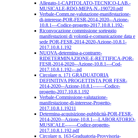
Allegato-1-CAPITOLATO-TECNICO-LAB.-
MUSICALE-RDO-MEPA-N.-190720.pdf
Verbale-Comm.ne-valutazione-manifestazione-
di-interesse-POR-FESR-2014-2020-–Azione-
10.8.1-–-Codice-progetto-2017.10.8.1.192-
Riconvocazione commissione sorteggio
manifestazioni di volontà-e-comunicazione data e
sede POR-FESR-2014-2020-Azione-10.8.1-
2017.10.8.1.192
NUOVA-determina-a-contrarre-
RIDETERMINAZIONE-E-RETTIFICA-POR-
FESR-2014-2020-–Azione-10.8.1-–-Cod-
2017.10.8.1.192-–.pd
Circolare n. 171 GRADUATORIA
DEFINITIVA PROGETTISTA POR FESR-
2014-2020-–Azione-10.8.1-–-––-Codice-
progetto-2017.10.8.1.192
Verbale-Commissione-valutazione-
manifestazione-di-interesse-Progetto-
2017.10.8.1.19211
Determina-acquisizione-pubblicità-POR-FESR-
2014-2020-–Azione-10.8.1-–-LABORATORIO-
MUSICALE-–-––-Codice-progetto-
2017.10.8.1.192.pdf
Circolare n. 163-Graduatoria-Provvisoria-