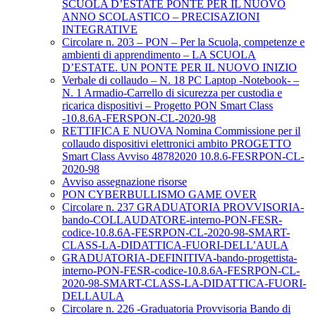
SCUOLA D’ESTATE PONTE PER IL NUOVO
ANNO SCOLASTICO – PRECISAZIONI
INTEGRATIVE
Circolare n. 203 – PON – Per la Scuola, competenze e
ambienti di apprendimento – LA SCUOLA
D’ESTATE. UN PONTE PER IL NUOVO INIZIO
Verbale di collaudo – N. 18 PC Laptop -Notebook- –
N. 1 Armadio-Carrello di sicurezza per custodia e
ricarica dispositivi – Progetto PON Smart Class
-10.8.6A-FERSPON-CL-2020-98
RETTIFICA E NUOVA Nomina Commissione per il
collaudo dispositivi elettronici ambito PROGETTO
Smart Class Avviso 48782020 10.8.6-FESRPON-CL-
2020-98
Avviso assegnazione risorse
PON CYBERBULLISMO GAME OVER
Circolare n. 237 GRADUATORIA PROVVISORIA-
bando-COLLAUDATORE-interno-PON-FESR-
codice-10.8.6A-FESRPON-CL-2020-98-SMART-
CLASS-LA-DIDATTICA-FUORI-DELL’AULA
GRADUATORIA-DEFINITIVA-bando-progettista-
interno-PON-FESR-codice-10.8.6A-FESRPON-CL-
2020-98-SMART-CLASS-LA-DIDATTICA-FUORI-
DELLAULA
Circolare n. 226 -Graduatoria Provvisoria Bando di