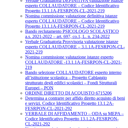
Verbale Graduatoria DEFINITIVA valutazione istanze
esperto COLLAUDATORE – Codice Identificativo
Progetto 13.1.1A-FESRPON-CL-2021-219
Nomina commissione valutazione definitiva istanze
esperto COLLAUDATORE – Codice Identificativo
Progetto 13.1.1A-FESRPON-CL-2021-219
Bando reclutamento PSICOLOGO SCOLASTICO
a.s. 2021-2022 – art. 697, co.1, L. n. 234-2022
Verbale Graduatoria Provvisoria valutazione istanze
esperto COLLAUDATORE – 3.1.1A-FESRPON-CL-
2021-219
Nomina commissione valutazione istanze esperto
COLLAUDATORE -13.1.1A-FESRPON-CL-2021-
219
Bando selezione COLLAUDATORE esperto interno
all’istituzione scolastica – Progetto Cablaggio
strutturato degli edifici scolastici – Fondi Strutturali
Europei – PON
ORDINE DIRETTO DI ACQUISTO 6715206
Determina a contrarre per affido diretto acquisto di beni
e servizi. Codice Identificativo Progetto 13.1.2A-
FESRPON-CL-2021-292
VERBALE DI AFFIDAMENTO – ODA su MEPA –
Codice Identificativo Progetto 13.1.2A-FESRPON-
CL-2021-292