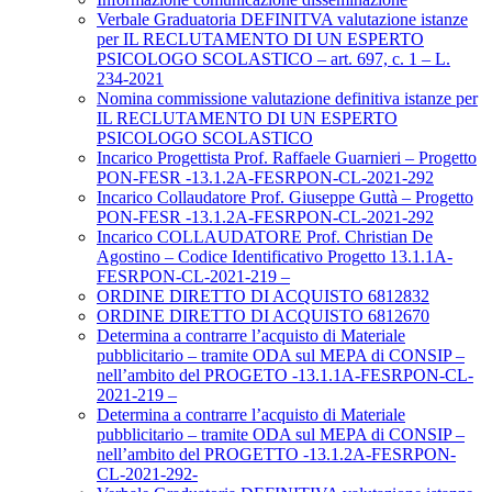
Verbale Graduatoria DEFINITVA valutazione istanze
per IL RECLUTAMENTO DI UN ESPERTO
PSICOLOGO SCOLASTICO – art. 697, c. 1 – L.
234-2021
Nomina commissione valutazione definitiva istanze per
IL RECLUTAMENTO DI UN ESPERTO
PSICOLOGO SCOLASTICO
Incarico Progettista Prof. Raffaele Guarnieri – Progetto
PON-FESR -13.1.2A-FESRPON-CL-2021-292
Incarico Collaudatore Prof. Giuseppe Guttà – Progetto
PON-FESR -13.1.2A-FESRPON-CL-2021-292
Incarico COLLAUDATORE Prof. Christian De
Agostino – Codice Identificativo Progetto 13.1.1A-
FESRPON-CL-2021-219 –
ORDINE DIRETTO DI ACQUISTO 6812832
ORDINE DIRETTO DI ACQUISTO 6812670
Determina a contrarre l’acquisto di Materiale
pubblicitario – tramite ODA sul MEPA di CONSIP –
nell’ambito del PROGETO -13.1.1A-FESRPON-CL-
2021-219 –
Determina a contrarre l’acquisto di Materiale
pubblicitario – tramite ODA sul MEPA di CONSIP –
nell’ambito del PROGETTO -13.1.2A-FESRPON-
CL-2021-292-