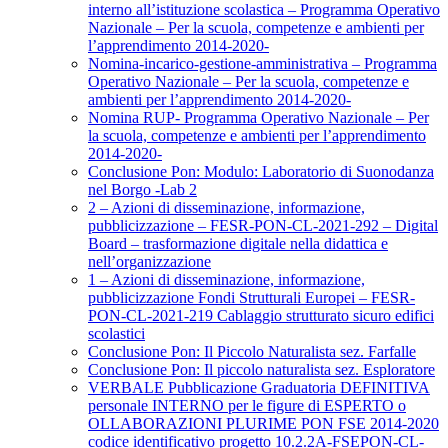
interno all’istituzione scolastica – Programma Operativo
Nazionale – Per la scuola, competenze e ambienti per
l’apprendimento 2014-2020-
Nomina-incarico-gestione-amministrativa – Programma
Operativo Nazionale – Per la scuola, competenze e
ambienti per l’apprendimento 2014-2020-
Nomina RUP- Programma Operativo Nazionale – Per
la scuola, competenze e ambienti per l’apprendimento
2014-2020-
Conclusione Pon: Modulo: Laboratorio di Suonodanza
nel Borgo -Lab 2
2 – Azioni di disseminazione, informazione,
pubblicizzazione – FESR-PON-CL-2021-292 – Digital
Board – trasformazione digitale nella didattica e
nell’organizzazione
1 – Azioni di disseminazione, informazione,
pubblicizzazione Fondi Strutturali Europei – FESR-
PON-CL-2021-219 Cablaggio strutturato sicuro edifici
scolastici
Conclusione Pon: Il Piccolo Naturalista sez. Farfalle
Conclusione Pon: Il piccolo naturalista sez. Esploratore
VERBALE Pubblicazione Graduatoria DEFINITIVA
personale INTERNO per le figure di ESPERTO o
OLLABORAZIONI PLURIME PON FSE 2014-2020
codice identificativo progetto 10.2.2A-FSEPON-CL-