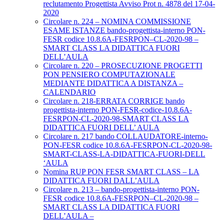
reclutamento Progettista Avviso Prot n. 4878 del 17-04-
2020
Circolare n. 224 – NOMINA COMMISSIONE
ESAME ISTANZE bando-progettista-interno PON-
FESR codice 10.8.6A-FESRPON–CL-2020-98 –
SMART CLASS LA DIDATTICA FUORI
DELL’AULA
Circolare n. 220 – PROSECUZIONE PROGETTI
PON PENSIERO COMPUTAZIONALE
MEDIANTE DIDATTICA A DISTANZA –
CALENDARIO
Circolare n. 218-ERRATA CORRIGE bando
progettista-interno PON-FESR-codice-10.8.6A-
FESRPON-CL-2020-98-SMART CLASS LA
DIDATTICA FUORI DELL’ AULA
Circolare n. 217 bando COLLAUDATORE-interno-
PON-FESR codice 10.8.6A-FESRPON-CL-2020-98-
SMART-CLASS-LA-DIDATTICA-FUORI-DELL
‘AULA
Nomina RUP PON FESR SMART CLASS – LA
DIDATTICA FUORI DALL’AULA
Circolare n. 213 – bando-progettista-interno PON-
FESR codice 10.8.6A-FESRPON–CL-2020-98 –
SMART CLASS LA DIDATTICA FUORI
DELL’AULA –