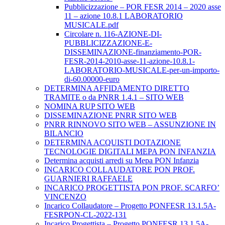
Pubblicizzazione – POR FESR 2014 – 2020 asse
11 – azione 10.8.1 LABORATORIO
MUSICALE.pdf
Circolare n. 116-AZIONE-DI-
PUBBLICIZZAZIONE-E-
DISSEMINAZIONE-finanziamento-POR-
FESR-2014-2010-asse-11-azione-10.8.1-
LABORATORIO-MUSICALE-per-un-importo-
di-60.00000-euro
DETERMINA AFFIDAMENTO DIRETTO
TRAMITE o da PNRR 1.4.1 – SITO WEB
NOMINA RUP SITO WEB
DISSEMINAZIONE PNRR SITO WEB
PNRR RINNOVO SITO WEB – ASSUNZIONE IN
BILANCIO
DETERMINA ACQUISTI DOTAZIONE
TECNOLOGIE DIGITALI MEPA PON INFANZIA
Determina acquisti arredi su Mepa PON Infanzia
INCARICO COLLAUDATORE PON PROF.
GUARNIERI RAFFAELE
INCARICO PROGETTISTA PON PROF. SCARFO’
VINCENZO
Incarico Collaudatore – Progetto PONFESR 13.1.5A-
FESRPON-CL-2022-131
Incarico Progettista – Progetto PONFESR 13.1.5A-