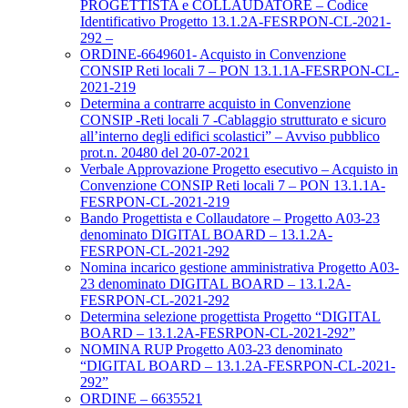
PROGETTISTA e COLLAUDATORE – Codice
Identificativo Progetto 13.1.2A-FESRPON-CL-2021-
292 –
ORDINE-6649601- Acquisto in Convenzione
CONSIP Reti locali 7 – PON 13.1.1A-FESRPON-CL-
2021-219
Determina a contrarre acquisto in Convenzione
CONSIP -Reti locali 7 -Cablaggio strutturato e sicuro
all’interno degli edifici scolastici” – Avviso pubblico
prot.n. 20480 del 20-07-2021
Verbale Approvazione Progetto esecutivo – Acquisto in
Convenzione CONSIP Reti locali 7 – PON 13.1.1A-
FESRPON-CL-2021-219
Bando Progettista e Collaudatore – Progetto A03-23
denominato DIGITAL BOARD – 13.1.2A-
FESRPON-CL-2021-292
Nomina incarico gestione amministrativa Progetto A03-
23 denominato DIGITAL BOARD – 13.1.2A-
FESRPON-CL-2021-292
Determina selezione progettista Progetto “DIGITAL
BOARD – 13.1.2A-FESRPON-CL-2021-292”
NOMINA RUP Progetto A03-23 denominato
“DIGITAL BOARD – 13.1.2A-FESRPON-CL-2021-
292”
ORDINE – 6635521