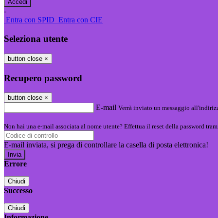
-
Entra con SPID
Entra con CIE
Seleziona utente
button close
×
Recupero password
button close
×
E-mail
Verrà inviato un messaggio all'indirizz
Non hai una e-mail associata al nome utente? Effettua il reset della password tram
E-mail inviata, si prega di controllare la casella di posta elettronica!
Errore
Chiudi
Successo
Chiudi
Informazione