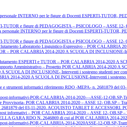
iva personale INTERNO per le figure di Docenti ESPERTI-TU
ERTI-TUTOR e figure di PEDAGOGISTA – PSICOLOGO – ASSE 12- O
oria personale INTERNO per le figure di Docenti ESPERTI-TU
ERTI-TUTOR e figure di PEDAGOGISTA e PSICOLOGO – ASSE 12- O
clutamento Laboratorio Linguistico-Espressivo – POR CALABRI
 – POR CALABRIA 2014-2020 A SCUOLA DI INCLUSIONE-Interventi 
lutamento ESPERTI e TUTOR – POR CALABRIA 2014-2020 A 
e Supporto Amministrativo – Progetto POR CALABRIA 2014-2020
 SCUOLA DI INCLUSIONE- Interventi i sostegno studenti per contras
RIA 2014-2020 A SCUOLA DI INCLUSIONE-Interventi i sostegno studen
ture e strumenti informatici riferimento RDO -MEPA- n. 2681879 d
ighi-post-informativi-POR-CALABRIA-2014-2020-–-ASSE-12-OB.S
rovvisoria- POR CALABRIA 2014-2020 – ASSE 12- OB.SP – Tra
n. 2681879 del 03-11-2020. ACQUISTO TABLET E ACCESSORI. 
hi post informativi – POR CALABRIA 2014-2020 – ASSE 12- OB.SP 
GARA RDO N. 2646869 di cui al POR CALABRIA 2014-2020 
ighi post-informativi-POR-CALABRIA-2014-2020ASSE-12-OB.SP-Tr