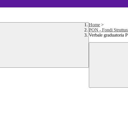
Home
>
PON - Fondi Struttur
Verbale graduato