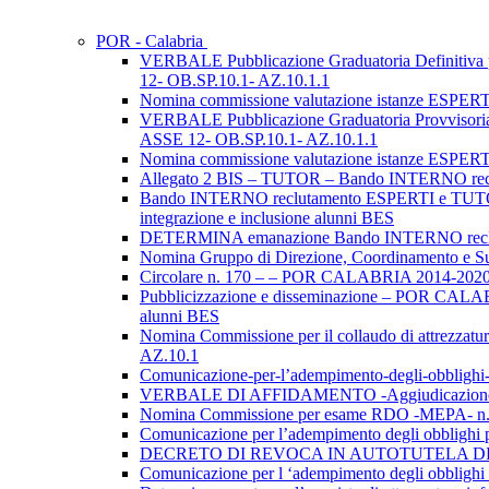
POR - Calabria
VERBALE Pubblicazione Graduatoria Definit
12- OB.SP.10.1- AZ.10.1.1
Nomina commissione valutazione istanze ESP
VERBALE Pubblicazione Graduatoria Provvis
ASSE 12- OB.SP.10.1- AZ.10.1.1
Nomina commissione valutazione istanze ESP
Allegato 2 BIS – TUTOR – Bando INTERNO re
Bando INTERNO reclutamento ESPERTI e TUTOR
integrazione e inclusione alunni BES
DETERMINA emanazione Bando INTERNO rec
Nomina Gruppo di Direzione, Coordinamento 
Circolare n. 170 – – POR CALABRIA 2014-2020 A
Pubblicizzazione e disseminazione – POR CALAB
alunni BES
Nomina Commissione per il collaudo di attrezza
AZ.10.1
Comunicazione-per-l’adempimento-degli-obbl
VERBALE DI AFFIDAMENTO -Aggiudicazione P
Nomina Commissione per esame RDO -MEPA- 
Comunicazione per l’adempimento degli obblig
DECRETO DI REVOCA IN AUTOTUTELA DELLA 
Comunicazione per l ‘adempimento degli obbl