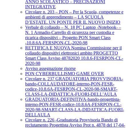
ANNO SCOLASTICO – PRECISAZIONI
INTEGRATIVE
Circolare n. 203 – PON – Per la Scuola, competenze e
ambienti di apprendimento – LA SCUOLA
D’ESTATE. UN PONTE PER IL NUOVO INIZIO
Verbale di collaudo – N. 18 PC Laptop -Notebook- –
N. 1 Armadio-Carrello di sicurezza per custodia e
ricarica dispositivi – Progetto PON Smart Class
-10.8.6A-FERSPON-CL-2020-98
RETTIFICA E NUOVA Nomina Commissione per il
collaudo dispositivi elettronici ambito PROGETTO
Smart Class Avviso 48782020 10.8.6-FESRPON-CL-
2020-98
Avviso assegnazione risorse
PON CYBERBULLISMO GAME OVER
Circolare n. 237 GRADUATORIA PROVVISORIA-
bando-COLLAUDATORE-interno-PON-FESR-
codice-10.8.6A-FESRPON-CL-2020-98-SMART-
CLASS-LA-DIDATTICA-FUORI-DELL’AULA
GRADUATORIA-DEFINITIVA-bando-progettista-
interno-PON-FESR-codice-10.8.6A-FESRPON-CL-
2020-98-SMART-CLASS-LA-DIDATTICA-FUORI-
DELLAULA
Circolare n. 226 -Graduatoria Provvisoria Bando di
reclutamento Progettista Avviso Prot n. 4878 del 17-04-