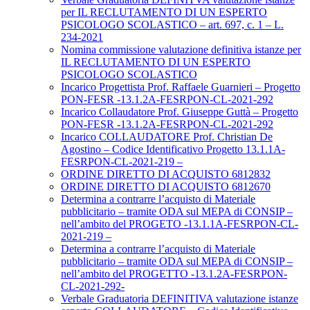
per IL RECLUTAMENTO DI UN ESPERTO
PSICOLOGO SCOLASTICO – art. 697, c. 1 – L.
234-2021
Nomina commissione valutazione definitiva istanze per
IL RECLUTAMENTO DI UN ESPERTO
PSICOLOGO SCOLASTICO
Incarico Progettista Prof. Raffaele Guarnieri – Progetto
PON-FESR -13.1.2A-FESRPON-CL-2021-292
Incarico Collaudatore Prof. Giuseppe Guttà – Progetto
PON-FESR -13.1.2A-FESRPON-CL-2021-292
Incarico COLLAUDATORE Prof. Christian De
Agostino – Codice Identificativo Progetto 13.1.1A-
FESRPON-CL-2021-219 –
ORDINE DIRETTO DI ACQUISTO 6812832
ORDINE DIRETTO DI ACQUISTO 6812670
Determina a contrarre l’acquisto di Materiale
pubblicitario – tramite ODA sul MEPA di CONSIP –
nell’ambito del PROGETO -13.1.1A-FESRPON-CL-
2021-219 –
Determina a contrarre l’acquisto di Materiale
pubblicitario – tramite ODA sul MEPA di CONSIP –
nell’ambito del PROGETTO -13.1.2A-FESRPON-
CL-2021-292-
Verbale Graduatoria DEFINITIVA valutazione istanze