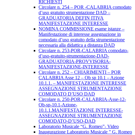
RICHIESTI
Circolare n. 254 – POR -CALABRIA comodato
d’uso gratuito strumentazione DAD –
GRADUATORIA DEFIN ITIVA
MANIFESTAZIONE INTERESSE
NOMINA COMMISSIONE esame istanze –
Manifestazione di interesse assegnazione in
comodato d’uso gratuito della strumentazione
necessaria alla didattica a distanza DAD
Circolare n. 253-POR-CALABRIA comodato-
d’uso-gratuito-strumentazione-DAD-
GRADUATORIA-PROVVISORIA-
MANIFESTAZIONE-INTERESSE
Circolare n. 252 – CHIARIMENTI – POR
CALABRIA Asse 12 – Ob sp 10.1 – Azione
10.1.1. – MANIFESTAZIONE INTERESSE
ASSEGNAZIONE STRUMENTAZIONE
COMODATO D’USO DAD
Circolare n. 250-POR-CALABRIA-Asse-12-
Ob-sp-10.1-Azione-
10.1.1.MANIFESTAZIONE INTERESSE-
ASSEGNAZIONE STRUMENTAZIONE
COMODATO-D’USO-DAD
Laboratorio Musicale “G. Romeo”- Video
Inaugurazione Laboratorio Musicale ” G. Romeo