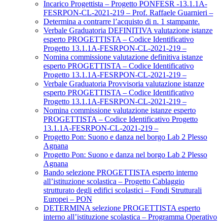
Incarico Progettista – Progetto PONFESR -13.1.1A-
FESRPON-CL-2021-219 – Prof. Raffaele Guarnieri –
Determina a contrarre l’acquisto di n. 1 stampante.
Verbale Graduatoria DEFINITIVA valutazione istanze
esperto PROGETTISTA – Codice Identificativo
Progetto 13.1.1A-FESRPON-CL-2021-219 –
Nomina commissione valutazione definitiva istanze
esperto PROGETTISTA – Codice Identificativo
Progetto 13.1.1A-FESRPON-CL-2021-219 –
Verbale Graduatoria Provvisoria valutazione istanze
esperto PROGETTISTA – Codice Identificativo
Progetto 13.1.1A-FESRPON-CL-2021-219 –
Nomina commissione valutazione istanze esperto
PROGETTISTA – Codice Identificativo Progetto
13.1.1A-FESRPON-CL-2021-219 –
Progetto Pon: Suono e danza nel borgo Lab 2 Plesso
Agnana
Progetto Pon: Suono e danza nel borgo Lab 2 Plesso
Agnana
Bando selezione PROGETTISTA esperto interno
all’istituzione scolastica – Progetto Cablaggio
strutturato degli edifici scolastici – Fondi Strutturali
Europei – PON
DETERMINA selezione PROGETTISTA esperto
interno all’istituzione scolastica – Programma Operativo