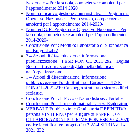
Nazionale – Per la scuola, competenze e ambienti per
l’apprendimento 2014-2020-
Nomina-incarico-gestione-amministrativa – Programma
Operativo Nazionale – Per la scuola, competenze e
ambienti per l’apprendimento 2014-2020-
Nomina RUP- Programma Operativo Nazionale – Per
la scuola, competenze e ambienti per l’apprendimento
2014-2020-
Conclusione Pon: Modulo: Laboratorio di Suonodanza
nel Borgo -Lab 2
2 – Azioni di disseminazione, informazione,
pubblicizzazione – FESR-PON-CL-2021-292 – Digital
Board – trasformazione digitale nella didattica e
nell’organizzazione
1 – Azioni di disseminazione, informazione,
pubblicizzazione Fondi Strutturali Europei – FESR-
PON-CL-2021-219 Cablaggio strutturato sicuro edifici
scolastici
Conclusione Pon: Il Piccolo Naturalista sez. Farfalle
Conclusione Pon: Il piccolo naturalista sez. Esploratore
VERBALE Pubblicazione Graduatoria DEFINITIVA
personale INTERNO per le figure di ESPERTO o
OLLABORAZIONI PLURIME PON FSE 2014-2020
codice identificativo progetto 10.2.2A-FSEPON-CL-
2021-232