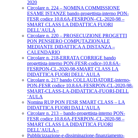
2020
Circolare n. 224 – NOMINA COMMISSIONE
ESAME ISTANZE bando-progettista-interno PON-
FESR codice 10.8.6A-FESRPON–CL-2020-98 –
SMART CLASS LA DIDATTICA FUORI
DELL’AULA
Circolare n. 220 – PROSECUZIONE PROGETTI
PON PENSIERO COMPUTAZIONALE
MEDIANTE DIDATTICA A DISTANZA –
CALENDARIO
Circolare n. 218-ERRATA CORRIGE bando
progettista-interno PON-FESR-codice-10.8.6A-
FESRPON-CL-2020-98-SMART CLASS LA
DIDATTICA FUORI DELL’ AULA
Circolare n. 217 bando COLLAUDATORE-interno-
PON-FESR codice 10.8.6A-FESRPON-CL-2020-98-
SMART-CLASS-LA-DIDATTICA-FUORI-DELL
‘AULA
Nomina RUP PON FESR SMART CLASS – LA
DIDATTICA FUORI DALL’AULA
Circolare n. 213 – bando-progettista-interno PON-
FESR codice 10.8.6A-FESRPON–CL-2020-98 –
SMART CLASS LA DIDATTICA FUORI
DELL’AULA –
Pubblicizzazione-e-dissiminazione-finanziamento-