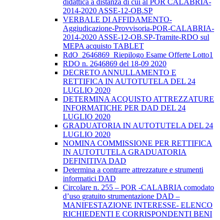
didattica a distanza di cui al POR CALABRIA-
2014-2020 ASSE-12-OB.SP
VERBALE DI AFFIDAMENTO-
Aggiudicazione-Provvisoria-POR-CALABRIA-
2014-2020 ASSE-12-OB.SP-Tramite-RDO sul
MEPA acquisto TABLET
RdO_2646869_Riepilogo Esame Offerte Lotto1
RDO n. 2646869 del 18-09 2020
DECRETO ANNULLAMENTO E
RETTIFICA IN AUTOTUTELA DEL 24
LUGLIO 2020
DETERMINA ACQUISTO ATTREZZATURE
INFORMATICHE PER DAD DEL 24
LUGLIO 2020
GRADUATORIA IN AUTOTUTELA DEL 24
LUGLIO 2020
NOMINA COMMISSIONE PER RETTIFICA
IN AUTOTUTELA GRADUATORIA
DEFINITIVA DAD
Determina a contrarre attrezzature e strumenti
informatici DAD
Circolare n. 255 – POR -CALABRIA comodato
d’uso gratuito strumentazione DAD –
MANIFESTAZIONE INTERESSE- ELENCO
RICHIEDENTI E CORRISPONDENTI BENI