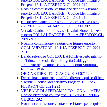
esperto COLLAUDATORE – Codice Identificativo
Progetto 13.1.1A-FESRPON-CL-2021-219
Nomina commissione valutazione definitiva istanze
esperto COLLAUDATORE – Codice Identificativo
Progetto 13.1.1A-FESRPON-CL-2021-219
Bando reclutamento PSICOLOGO SCOLASTICO
a.s. 2021-2022 – art. 697, co.1, L. n. 234-2022
Verbale Graduatoria Provvisoria valutazione istanze
esperto COLLAUDATORE – 3.1.1A-FESRPON-CL-
2021-219
Nomina commissione valutazione istanze esperto
COLLAUDATORE -13.1.1A-FESRPON-CL-2021-
219
Bando selezione COLLAUDATORE esperto interno
all’istituzione scolastica – Progetto Cablaggio
strutturato degli edifici scolastici – Fondi Strutturali
Europei – PON
ORDINE DIRETTO DI ACQUISTO 6715206
Determina a contrarre per affido diretto acquisto di beni
e servizi. Codice Identificativo Progetto 13.1.2A-
FESRPON-CL-2021-292
VERBALE DI AFFIDAMENTO – ODA su MEPA –
Codice Identificativo Progetto 13.1.2A-FESRPON-
CL-2021-292
Nomina commissione valutazione istanze per acquisto