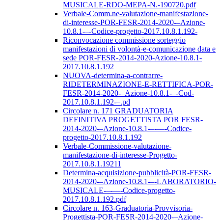
MUSICALE-RDO-MEPA-N.-190720.pdf
Verbale-Comm.ne-valutazione-manifestazione-
di-interesse-POR-FESR-2014-2020-–Azione-
10.8.1-–-Codice-progetto-2017.10.8.1.192-
Riconvocazione commissione sorteggio
manifestazioni di volontà-e-comunicazione data e
sede POR-FESR-2014-2020-Azione-10.8.1-
2017.10.8.1.192
NUOVA-determina-a-contrarre-
RIDETERMINAZIONE-E-RETTIFICA-POR-
FESR-2014-2020-–Azione-10.8.1-–-Cod-
2017.10.8.1.192-–.pd
Circolare n. 171 GRADUATORIA
DEFINITIVA PROGETTISTA POR FESR-
2014-2020-–Azione-10.8.1-–-––-Codice-
progetto-2017.10.8.1.192
Verbale-Commissione-valutazione-
manifestazione-di-interesse-Progetto-
2017.10.8.1.19211
Determina-acquisizione-pubblicità-POR-FESR-
2014-2020-–Azione-10.8.1-–-LABORATORIO-
MUSICALE-–-––-Codice-progetto-
2017.10.8.1.192.pdf
Circolare n. 163-Graduatoria-Provvisoria-
Progettista-POR-FESR-2014-2020-–Azione-