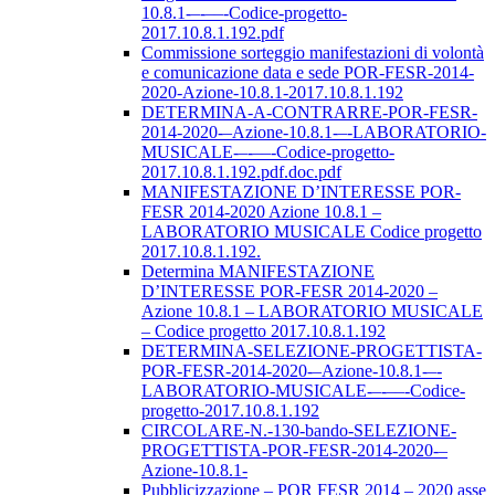
10.8.1-–-––-Codice-progetto-
2017.10.8.1.192.pdf
Commissione sorteggio manifestazioni di volontà
e comunicazione data e sede POR-FESR-2014-
2020-Azione-10.8.1-2017.10.8.1.192
DETERMINA-A-CONTRARRE-POR-FESR-
2014-2020-–Azione-10.8.1-–-LABORATORIO-
MUSICALE-–-––-Codice-progetto-
2017.10.8.1.192.pdf.doc.pdf
MANIFESTAZIONE D’INTERESSE POR-
FESR 2014-2020 Azione 10.8.1 –
LABORATORIO MUSICALE Codice progetto
2017.10.8.1.192.
Determina MANIFESTAZIONE
D’INTERESSE POR-FESR 2014-2020 –
Azione 10.8.1 – LABORATORIO MUSICALE
– Codice progetto 2017.10.8.1.192
DETERMINA-SELEZIONE-PROGETTISTA-
POR-FESR-2014-2020-–Azione-10.8.1-–-
LABORATORIO-MUSICALE-–-––-Codice-
progetto-2017.10.8.1.192
CIRCOLARE-N.-130-bando-SELEZIONE-
PROGETTISTA-POR-FESR-2014-2020-–
Azione-10.8.1-
Pubblicizzazione – POR FESR 2014 – 2020 asse