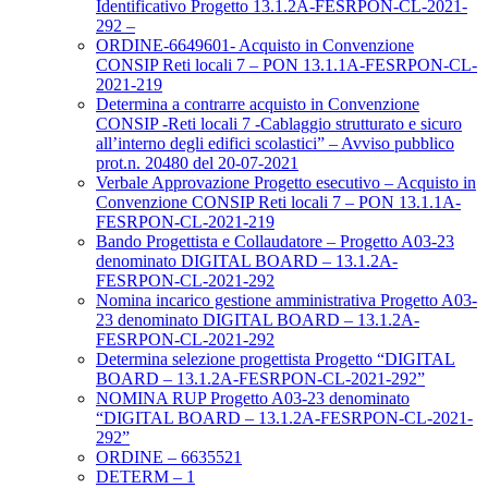
Identificativo Progetto 13.1.2A-FESRPON-CL-2021-
292 –
ORDINE-6649601- Acquisto in Convenzione
CONSIP Reti locali 7 – PON 13.1.1A-FESRPON-CL-
2021-219
Determina a contrarre acquisto in Convenzione
CONSIP -Reti locali 7 -Cablaggio strutturato e sicuro
all’interno degli edifici scolastici” – Avviso pubblico
prot.n. 20480 del 20-07-2021
Verbale Approvazione Progetto esecutivo – Acquisto in
Convenzione CONSIP Reti locali 7 – PON 13.1.1A-
FESRPON-CL-2021-219
Bando Progettista e Collaudatore – Progetto A03-23
denominato DIGITAL BOARD – 13.1.2A-
FESRPON-CL-2021-292
Nomina incarico gestione amministrativa Progetto A03-
23 denominato DIGITAL BOARD – 13.1.2A-
FESRPON-CL-2021-292
Determina selezione progettista Progetto “DIGITAL
BOARD – 13.1.2A-FESRPON-CL-2021-292”
NOMINA RUP Progetto A03-23 denominato
“DIGITAL BOARD – 13.1.2A-FESRPON-CL-2021-
292”
ORDINE – 6635521
DETERM – 1