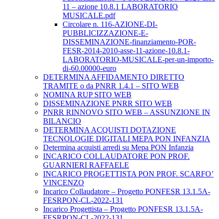
11 – azione 10.8.1 LABORATORIO
MUSICALE.pdf
Circolare n. 116-AZIONE-DI-
PUBBLICIZZAZIONE-E-
DISSEMINAZIONE-finanziamento-POR-
FESR-2014-2010-asse-11-azione-10.8.1-
LABORATORIO-MUSICALE-per-un-importo-
di-60.00000-euro
DETERMINA AFFIDAMENTO DIRETTO
TRAMITE o da PNRR 1.4.1 – SITO WEB
NOMINA RUP SITO WEB
DISSEMINAZIONE PNRR SITO WEB
PNRR RINNOVO SITO WEB – ASSUNZIONE IN
BILANCIO
DETERMINA ACQUISTI DOTAZIONE
TECNOLOGIE DIGITALI MEPA PON INFANZIA
Determina acquisti arredi su Mepa PON Infanzia
INCARICO COLLAUDATORE PON PROF.
GUARNIERI RAFFAELE
INCARICO PROGETTISTA PON PROF. SCARFO’
VINCENZO
Incarico Collaudatore – Progetto PONFESR 13.1.5A-
FESRPON-CL-2022-131
Incarico Progettista – Progetto PONFESR 13.1.5A-
FESRPON-CL-2022-131