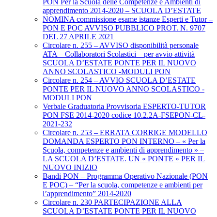
PON Per la Scuola delle Competenze e Ambienti di
apprendimento 2014-2020 – SCUOLA D’ESTATE
NOMINA commissione esame istanze Esperti e Tutor –
PON E POC AVVISO PUBBLICO PROT. N. 9707
DEL 27 APRILE 2021
Circolare n. 255 – AVVISO disponibilità personale
ATA – Collaboratori Scolastici – per avvio attività
SCUOLA D’ESTATE PONTE PER IL NUOVO
ANNO SCOLASTICO -MODULI PON
Circolare n. 254 – AVVIO SCUOLA D’ESTATE
PONTE PER IL NUOVO ANNO SCOLASTICO -
MODULI PON
Verbale Graduatoria Provvisoria ESPERTO-TUTOR
PON FSE 2014-2020 codice 10.2.2A-FSEPON-CL-
2021-232
Circolare n. 253 – ERRATA CORRIGE MODELLO
DOMANDA ESPERTO PON INTERNO – « Per la
Scuola, competenze e ambienti di apprendimento » –
LA SCUOLA D’ESTATE. UN « PONTE » PER IL
NUOVO INIZIO
Bandi PON – Programma Operativo Nazionale (PON
E POC) – “Per la scuola, competenze e ambienti per
l’apprendimento” 2014-2020
Circolare n. 230 PARTECIPAZIONE ALLA
SCUOLA D’ESTATE PONTE PER IL NUOVO