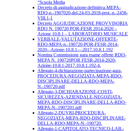
“Scuola Media
Decreto-di-aggiudicazione-definitiva-MEPA-
RDO-n.-1907020-del-24-03-2018-prot.-n.-2458-
VIII.1-1
Decreto AGGIUDICAZIONE PROVVISORIA
RDO N. 190720 POR-FESR 2014-2020 –
Azione 10.8.1 – LABORATORIO MUSICALE
VERBALE-VALUTAZIONE-OFFERTE-
RDO-MEPA-n.-190720-POR-FESR-2014-
2020-–Azione-10.8.1-–-2017.10.8.1.192
Nomina Commissione gara esame offerte RDO-
MEPA N. 190720POR FESR-2014-2020-
Azione-10.8.1-2017.10.8.1.192-4.
Allegato-4-dichiarazione-partecipazione-gara-
PROCEDURA-NEGOZIATA-MEPA-RDO-
DISCIPLINARE-DELLA-RDO-MEPA-
N.-190720.pdf
Allegato-3-DICHIARAZIONE-COSTI-
SICUREZZA-AZIENDALE-NEGOZIATA-
MEPA-RDO-DISCIPLINARE-DELLA-RDO-
MEPA-N.-1907201.pdf
Allegato-2-DUVRI-PROCEDURA-
NEGOZIATA-MEPA-RDO-DISCIPLINARE-
DELLA-RDO-MEPA-N.-190720.
Allegato-1-CAPITOLATO-TECNICO-LAB.-