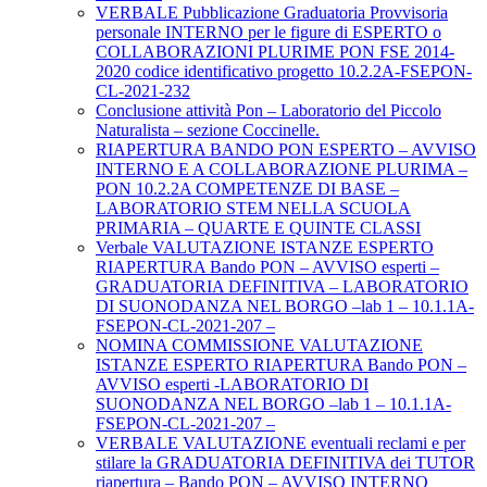
VERBALE Pubblicazione Graduatoria Provvisoria
personale INTERNO per le figure di ESPERTO o
COLLABORAZIONI PLURIME PON FSE 2014-
2020 codice identificativo progetto 10.2.2A-FSEPON-
CL-2021-232
Conclusione attività Pon – Laboratorio del Piccolo
Naturalista – sezione Coccinelle.
RIAPERTURA BANDO PON ESPERTO – AVVISO
INTERNO E A COLLABORAZIONE PLURIMA –
PON 10.2.2A COMPETENZE DI BASE –
LABORATORIO STEM NELLA SCUOLA
PRIMARIA – QUARTE E QUINTE CLASSI
Verbale VALUTAZIONE ISTANZE ESPERTO
RIAPERTURA Bando PON – AVVISO esperti –
GRADUATORIA DEFINITIVA – LABORATORIO
DI SUONODANZA NEL BORGO –lab 1 – 10.1.1A-
FSEPON-CL-2021-207 –
NOMINA COMMISSIONE VALUTAZIONE
ISTANZE ESPERTO RIAPERTURA Bando PON –
AVVISO esperti -LABORATORIO DI
SUONODANZA NEL BORGO –lab 1 – 10.1.1A-
FSEPON-CL-2021-207 –
VERBALE VALUTAZIONE eventuali reclami e per
stilare la GRADUATORIA DEFINITIVA dei TUTOR
riapertura – Bando PON – AVVISO INTERNO