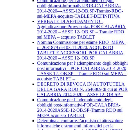
Comunicazione-per-l’adempimento-degli-
obblighi-post-informativi-POR-CALABRIA-
2014-2020-–-ASSE-12-OB.SP-Tramite-RDO-
sul-MEPA-acquisto-TABLET-DEFINITIVA
VERBALE DI AFFIDAMENTO -
Aggiudicazione Provvisoria- POR CALABRIA
2014-2020 – ASSE 12- OB.SP – Tramite RDO
sul MEPA – acquisto TABLET
Nomina Commissione per esame RDO -MEPA-
n. 2681879 del 03-11-2020. ACQUISTO
TABLET E ACCESSORI. POR CALABRIA
2014-2020 – ASSE 12- OB.SP
Comunicazione per l’adempimento degli obblighi
post informativi – POR CALABRIA 2014-2020
– ASSE 12- OB.SP – Tramite RDO sul MEPA –
acquisto TABLET –
DECRETO DI REVOCA IN AUTOTUTELA
DELLA GARA RDO N. 2646869 di cui al POR
CALABRIA 2014-2020 – ASSE 12- OB.SP –
Comunicazione per l ‘adempimento degli
obblighi post-informativi-POR-CALABRIA-
2014-2020ASSE-12-OB.SP-Tramite RDO sul
MEPA acquisto TABLET
Determina a contrarre-l’acquisto di attrezzature
informatiche e strumenti informatici per la