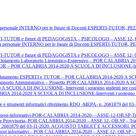
iva personale INTERNO per le figure di Docenti ESPERTI-TU
ERTI-TUTOR e figure di PEDAGOGISTA – PSICOLOGO – ASSE 12- O
oria personale INTERNO per le figure di Docenti ESPERTI-TU
ERTI-TUTOR e figure di PEDAGOGISTA e PSICOLOGO – ASSE 12- O
clutamento Laboratorio Linguistico-Espressivo – POR CALABRI
 – POR CALABRIA 2014-2020 A SCUOLA DI INCLUSIONE-Interventi 
lutamento ESPERTI e TUTOR – POR CALABRIA 2014-2020 A 
e Supporto Amministrativo – Progetto POR CALABRIA 2014-2020
 SCUOLA DI INCLUSIONE- Interventi i sostegno studenti per contras
RIA 2014-2020 A SCUOLA DI INCLUSIONE-Interventi i sostegno studen
ture e strumenti informatici riferimento RDO -MEPA- n. 2681879 d
ighi-post-informativi-POR-CALABRIA-2014-2020-–-ASSE-12-OB.S
rovvisoria- POR CALABRIA 2014-2020 – ASSE 12- OB.SP – Tra
n. 2681879 del 03-11-2020. ACQUISTO TABLET E ACCESSORI. 
hi post informativi – POR CALABRIA 2014-2020 – ASSE 12- OB.SP 