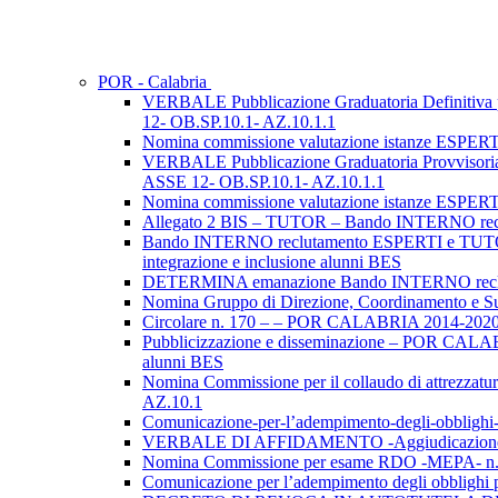
POR - Calabria
VERBALE Pubblicazione Graduatoria Definit
12- OB.SP.10.1- AZ.10.1.1
Nomina commissione valutazione istanze ESP
VERBALE Pubblicazione Graduatoria Provvis
ASSE 12- OB.SP.10.1- AZ.10.1.1
Nomina commissione valutazione istanze ESP
Allegato 2 BIS – TUTOR – Bando INTERNO re
Bando INTERNO reclutamento ESPERTI e TUTOR
integrazione e inclusione alunni BES
DETERMINA emanazione Bando INTERNO rec
Nomina Gruppo di Direzione, Coordinamento 
Circolare n. 170 – – POR CALABRIA 2014-2020 A
Pubblicizzazione e disseminazione – POR CALAB
alunni BES
Nomina Commissione per il collaudo di attrezza
AZ.10.1
Comunicazione-per-l’adempimento-degli-obbl
VERBALE DI AFFIDAMENTO -Aggiudicazione P
Nomina Commissione per esame RDO -MEPA- 
Comunicazione per l’adempimento degli obblig