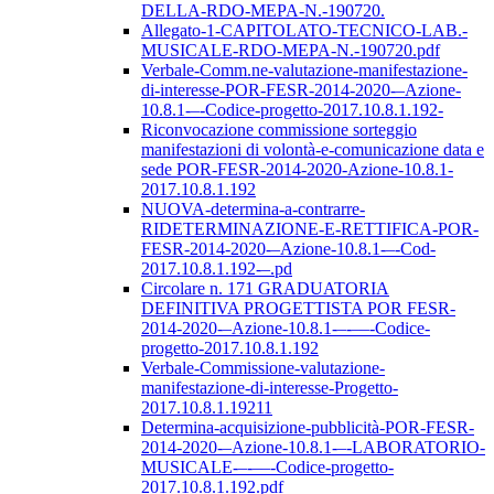
DELLA-RDO-MEPA-N.-190720.
Allegato-1-CAPITOLATO-TECNICO-LAB.-
MUSICALE-RDO-MEPA-N.-190720.pdf
Verbale-Comm.ne-valutazione-manifestazione-
di-interesse-POR-FESR-2014-2020-–Azione-
10.8.1-–-Codice-progetto-2017.10.8.1.192-
Riconvocazione commissione sorteggio
manifestazioni di volontà-e-comunicazione data e
sede POR-FESR-2014-2020-Azione-10.8.1-
2017.10.8.1.192
NUOVA-determina-a-contrarre-
RIDETERMINAZIONE-E-RETTIFICA-POR-
FESR-2014-2020-–Azione-10.8.1-–-Cod-
2017.10.8.1.192-–.pd
Circolare n. 171 GRADUATORIA
DEFINITIVA PROGETTISTA POR FESR-
2014-2020-–Azione-10.8.1-–-––-Codice-
progetto-2017.10.8.1.192
Verbale-Commissione-valutazione-
manifestazione-di-interesse-Progetto-
2017.10.8.1.19211
Determina-acquisizione-pubblicità-POR-FESR-
2014-2020-–Azione-10.8.1-–-LABORATORIO-
MUSICALE-–-––-Codice-progetto-
2017.10.8.1.192.pdf