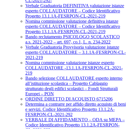
CL-2021-292-
Verbale Graduatoria DEFINITIVA valutazione istanze
esperto COLLAUDATORE – Codice Identificativo
Progetto 13.1.1A-FESRPON-CL-2021-219
Nomina commissione valutazione definitiva istanze
esperto COLLAUDATORE – Codice Identificativo
Progetto 13.1.1A-FESRPON-CL-2021-219
Bando reclutamento PSICOLOGO SCOLASTICO
a.s. 2021-2022 – art. 697, co.1, L. n. 234-2022
Verbale Graduatoria Provvisoria valutazione istanze
esperto COLLAUDATORE – 3.1.1A-FESRPON-CL-
2021-219
Nomina commissione valutazione istanze esperto
COLLAUDATORE -13.1.1A-FESRPON-CL-2021-
219
Bando selezione COLLAUDATORE esperto interno
all’istituzione scolastica – Progetto Cablaggio
strutturato degli edifici scolastici – Fondi Strutturali
Europei – PON
ORDINE DIRETTO DI ACQUISTO 6715206
Determina a contrarre per affido diretto acquisto di beni
e servizi. Codice Identificativo Progetto 13.1.2A-
FESRPON-CL-2021-292
VERBALE DI AFFIDAMENTO – ODA su MEPA –
Codice Identificativo Progetto 13.1.2A-FESRPON-