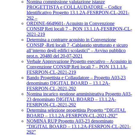
Nomina commissione valutazione istanze
PROGETTISTA e COLLAUDATORE – Codice
Identificativo Progetto 13.1.2A-FESRPON-CL-2021-
292 –
ORDINE-6649601- Acquisto in Convenzione
CONSIP Reti locali 7 – PON 13.1.1A-FESRPON-CL-
2021-219
Determina a contrarre acquisto in Convenzione
CONSIP -Reti locali 7 -Cablaggio strutturato e sicuro
all’interno degli edifici scolastici” – Avviso pubblico
prot.n. 20480 del 20-07-2021
Verbale Approvazione Progetto esecutivo – Acquisto in
Convenzione CONSIP Reti locali 7 – PON 13.1.1A-
FESRPON-CL-2021-219
Bando Progettista e Collaudatore – Progetto A03-23
denominato DIGITAL BOARD – 13.1.2A-
FESRPON-CL-2021-292
Nomina incarico gestione amministrativa Progetto A03-
23 denominato DIGITAL BOARD – 13.1.2A-
FESRPON-CL-2021-292
Determina selezione progettista Progetto “DIGITAL
BOARD – 13.1.2A-FESRPON-CL-2021-292”
NOMINA RUP Progetto A03-23 denominato
“DIGITAL BOARD – 13.1.2A-FESRPON-CL-2021-
292”