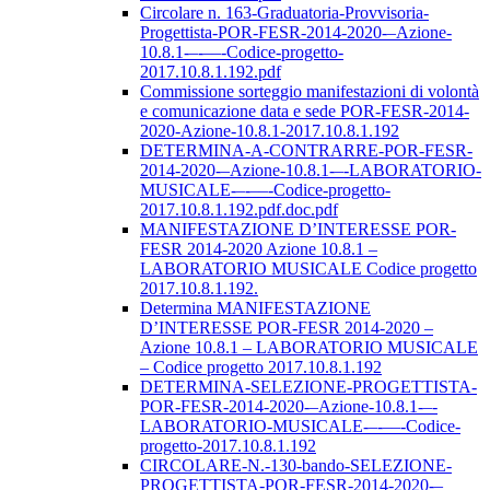
Circolare n. 163-Graduatoria-Provvisoria-
Progettista-POR-FESR-2014-2020-–Azione-
10.8.1-–-––-Codice-progetto-
2017.10.8.1.192.pdf
Commissione sorteggio manifestazioni di volontà
e comunicazione data e sede POR-FESR-2014-
2020-Azione-10.8.1-2017.10.8.1.192
DETERMINA-A-CONTRARRE-POR-FESR-
2014-2020-–Azione-10.8.1-–-LABORATORIO-
MUSICALE-–-––-Codice-progetto-
2017.10.8.1.192.pdf.doc.pdf
MANIFESTAZIONE D’INTERESSE POR-
FESR 2014-2020 Azione 10.8.1 –
LABORATORIO MUSICALE Codice progetto
2017.10.8.1.192.
Determina MANIFESTAZIONE
D’INTERESSE POR-FESR 2014-2020 –
Azione 10.8.1 – LABORATORIO MUSICALE
– Codice progetto 2017.10.8.1.192
DETERMINA-SELEZIONE-PROGETTISTA-
POR-FESR-2014-2020-–Azione-10.8.1-–-
LABORATORIO-MUSICALE-–-––-Codice-
progetto-2017.10.8.1.192
CIRCOLARE-N.-130-bando-SELEZIONE-
PROGETTISTA-POR-FESR-2014-2020-–