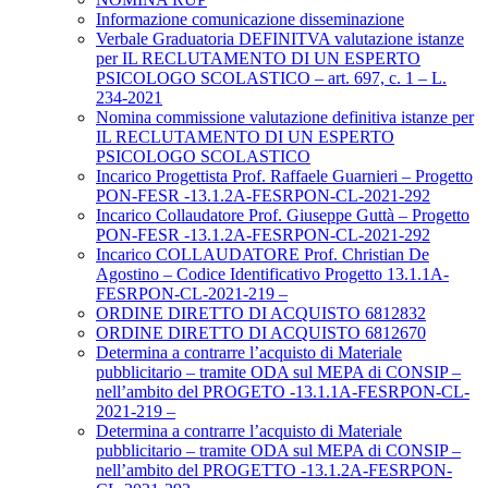
Informazione comunicazione disseminazione
Verbale Graduatoria DEFINITVA valutazione istanze
per IL RECLUTAMENTO DI UN ESPERTO
PSICOLOGO SCOLASTICO – art. 697, c. 1 – L.
234-2021
Nomina commissione valutazione definitiva istanze per
IL RECLUTAMENTO DI UN ESPERTO
PSICOLOGO SCOLASTICO
Incarico Progettista Prof. Raffaele Guarnieri – Progetto
PON-FESR -13.1.2A-FESRPON-CL-2021-292
Incarico Collaudatore Prof. Giuseppe Guttà – Progetto
PON-FESR -13.1.2A-FESRPON-CL-2021-292
Incarico COLLAUDATORE Prof. Christian De
Agostino – Codice Identificativo Progetto 13.1.1A-
FESRPON-CL-2021-219 –
ORDINE DIRETTO DI ACQUISTO 6812832
ORDINE DIRETTO DI ACQUISTO 6812670
Determina a contrarre l’acquisto di Materiale
pubblicitario – tramite ODA sul MEPA di CONSIP –
nell’ambito del PROGETO -13.1.1A-FESRPON-CL-
2021-219 –
Determina a contrarre l’acquisto di Materiale
pubblicitario – tramite ODA sul MEPA di CONSIP –
nell’ambito del PROGETTO -13.1.2A-FESRPON-