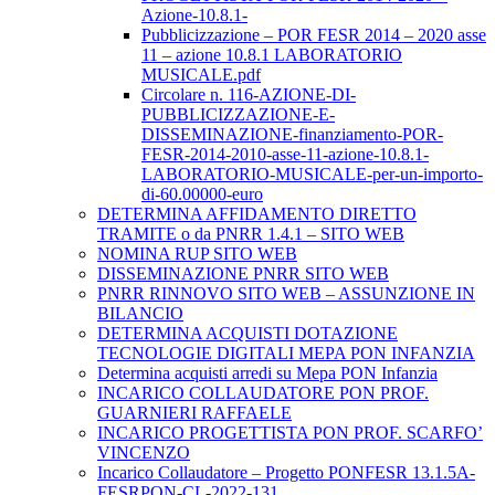
Azione-10.8.1-
Pubblicizzazione – POR FESR 2014 – 2020 asse
11 – azione 10.8.1 LABORATORIO
MUSICALE.pdf
Circolare n. 116-AZIONE-DI-
PUBBLICIZZAZIONE-E-
DISSEMINAZIONE-finanziamento-POR-
FESR-2014-2010-asse-11-azione-10.8.1-
LABORATORIO-MUSICALE-per-un-importo-
di-60.00000-euro
DETERMINA AFFIDAMENTO DIRETTO
TRAMITE o da PNRR 1.4.1 – SITO WEB
NOMINA RUP SITO WEB
DISSEMINAZIONE PNRR SITO WEB
PNRR RINNOVO SITO WEB – ASSUNZIONE IN
BILANCIO
DETERMINA ACQUISTI DOTAZIONE
TECNOLOGIE DIGITALI MEPA PON INFANZIA
Determina acquisti arredi su Mepa PON Infanzia
INCARICO COLLAUDATORE PON PROF.
GUARNIERI RAFFAELE
INCARICO PROGETTISTA PON PROF. SCARFO’
VINCENZO
Incarico Collaudatore – Progetto PONFESR 13.1.5A-
FESRPON-CL-2022-131