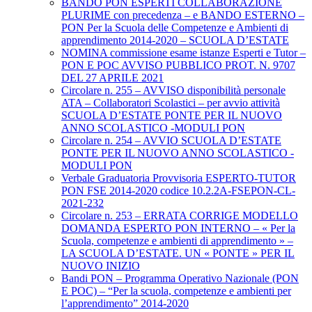
BANDO PON ESPERTI COLLABORAZIONE
PLURIME con precedenza – e BANDO ESTERNO –
PON Per la Scuola delle Competenze e Ambienti di
apprendimento 2014-2020 – SCUOLA D’ESTATE
NOMINA commissione esame istanze Esperti e Tutor –
PON E POC AVVISO PUBBLICO PROT. N. 9707
DEL 27 APRILE 2021
Circolare n. 255 – AVVISO disponibilità personale
ATA – Collaboratori Scolastici – per avvio attività
SCUOLA D’ESTATE PONTE PER IL NUOVO
ANNO SCOLASTICO -MODULI PON
Circolare n. 254 – AVVIO SCUOLA D’ESTATE
PONTE PER IL NUOVO ANNO SCOLASTICO -
MODULI PON
Verbale Graduatoria Provvisoria ESPERTO-TUTOR
PON FSE 2014-2020 codice 10.2.2A-FSEPON-CL-
2021-232
Circolare n. 253 – ERRATA CORRIGE MODELLO
DOMANDA ESPERTO PON INTERNO – « Per la
Scuola, competenze e ambienti di apprendimento » –
LA SCUOLA D’ESTATE. UN « PONTE » PER IL
NUOVO INIZIO
Bandi PON – Programma Operativo Nazionale (PON
E POC) – “Per la scuola, competenze e ambienti per
l’apprendimento” 2014-2020