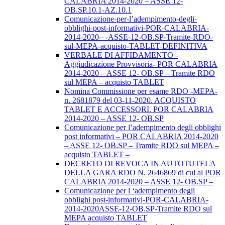
CALABRIA 2014-2020 – ASSE 12-
OB.SP.10.1-AZ.10.1
Comunicazione-per-l’adempimento-degli-
obblighi-post-informativi-POR-CALABRIA-
2014-2020-–-ASSE-12-OB.SP-Tramite-RDO-
sul-MEPA-acquisto-TABLET-DEFINITIVA
VERBALE DI AFFIDAMENTO -
Aggiudicazione Provvisoria- POR CALABRIA
2014-2020 – ASSE 12- OB.SP – Tramite RDO
sul MEPA – acquisto TABLET
Nomina Commissione per esame RDO -MEPA-
n. 2681879 del 03-11-2020. ACQUISTO
TABLET E ACCESSORI. POR CALABRIA
2014-2020 – ASSE 12- OB.SP
Comunicazione per l’adempimento degli obblighi
post informativi – POR CALABRIA 2014-2020
– ASSE 12- OB.SP – Tramite RDO sul MEPA –
acquisto TABLET –
DECRETO DI REVOCA IN AUTOTUTELA
DELLA GARA RDO N. 2646869 di cui al POR
CALABRIA 2014-2020 – ASSE 12- OB.SP –
Comunicazione per l ‘adempimento degli
obblighi post-informativi-POR-CALABRIA-
2014-2020ASSE-12-OB.SP-Tramite RDO sul
MEPA acquisto TABLET