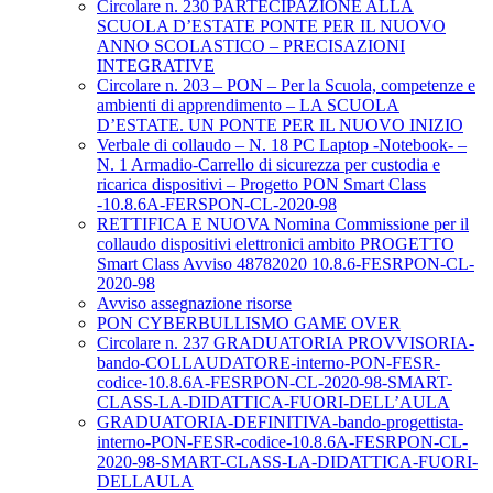
Circolare n. 230 PARTECIPAZIONE ALLA
SCUOLA D’ESTATE PONTE PER IL NUOVO
ANNO SCOLASTICO – PRECISAZIONI
INTEGRATIVE
Circolare n. 203 – PON – Per la Scuola, competenze e
ambienti di apprendimento – LA SCUOLA
D’ESTATE. UN PONTE PER IL NUOVO INIZIO
Verbale di collaudo – N. 18 PC Laptop -Notebook- –
N. 1 Armadio-Carrello di sicurezza per custodia e
ricarica dispositivi – Progetto PON Smart Class
-10.8.6A-FERSPON-CL-2020-98
RETTIFICA E NUOVA Nomina Commissione per il
collaudo dispositivi elettronici ambito PROGETTO
Smart Class Avviso 48782020 10.8.6-FESRPON-CL-
2020-98
Avviso assegnazione risorse
PON CYBERBULLISMO GAME OVER
Circolare n. 237 GRADUATORIA PROVVISORIA-
bando-COLLAUDATORE-interno-PON-FESR-
codice-10.8.6A-FESRPON-CL-2020-98-SMART-
CLASS-LA-DIDATTICA-FUORI-DELL’AULA
GRADUATORIA-DEFINITIVA-bando-progettista-
interno-PON-FESR-codice-10.8.6A-FESRPON-CL-
2020-98-SMART-CLASS-LA-DIDATTICA-FUORI-
DELLAULA