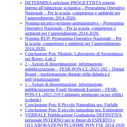
DETERMINA selezione PROGETTISTA esperto
interno all’istituzione scolastica – Programma Operativo
Nazionale – Per la scuola, competenze e ambienti per
l’apprendimento 2014-2020-
Nomina-incarico-gestione-amministrativa – Programma
Operativo Nazionale – Per la scuola, competenze e
ambienti per l’apprendimento 2014-2020-
Nomina RUP- Programma Operativo Nazionale – Per
la scuola, competenze e ambienti per l’apprendimento
2014-2020-
Conclusione Pon: Modulo: Laboratorio di Suonodanza
nel Borgo -Lab 2
2 – Azioni di disseminazione, informazione,
pubblicizzazione – FESR-PON-CL-2021-292 – Digital
Board – trasformazione digitale nella didattica e
nell’organizzazione
1 – Azioni di disseminazione, informazione,
pubblicizzazione Fondi Strutturali Europei – FESR-
PON-CL-2021-219 Cablaggio strutturato sicuro edifici
scolastici
Conclusione Pon: Il Piccolo Naturalista sez. Farfalle
Conclusione Pon: Il piccolo naturalista sez. Esploratore
VERBALE Pubblicazione Graduatoria DEFINITIVA
personale INTERNO per le figure di ESPERTO o
OLLABORAZIONI PLURIME PON FSE 2014-2020