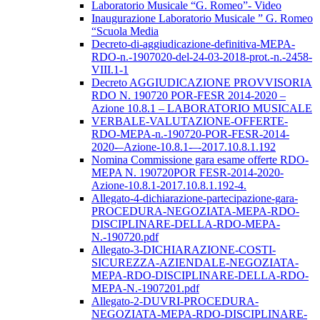
Laboratorio Musicale “G. Romeo”- Video
Inaugurazione Laboratorio Musicale ” G. Romeo
“Scuola Media
Decreto-di-aggiudicazione-definitiva-MEPA-
RDO-n.-1907020-del-24-03-2018-prot.-n.-2458-
VIII.1-1
Decreto AGGIUDICAZIONE PROVVISORIA
RDO N. 190720 POR-FESR 2014-2020 –
Azione 10.8.1 – LABORATORIO MUSICALE
VERBALE-VALUTAZIONE-OFFERTE-
RDO-MEPA-n.-190720-POR-FESR-2014-
2020-–Azione-10.8.1-–-2017.10.8.1.192
Nomina Commissione gara esame offerte RDO-
MEPA N. 190720POR FESR-2014-2020-
Azione-10.8.1-2017.10.8.1.192-4.
Allegato-4-dichiarazione-partecipazione-gara-
PROCEDURA-NEGOZIATA-MEPA-RDO-
DISCIPLINARE-DELLA-RDO-MEPA-
N.-190720.pdf
Allegato-3-DICHIARAZIONE-COSTI-
SICUREZZA-AZIENDALE-NEGOZIATA-
MEPA-RDO-DISCIPLINARE-DELLA-RDO-
MEPA-N.-1907201.pdf
Allegato-2-DUVRI-PROCEDURA-
NEGOZIATA-MEPA-RDO-DISCIPLINARE-