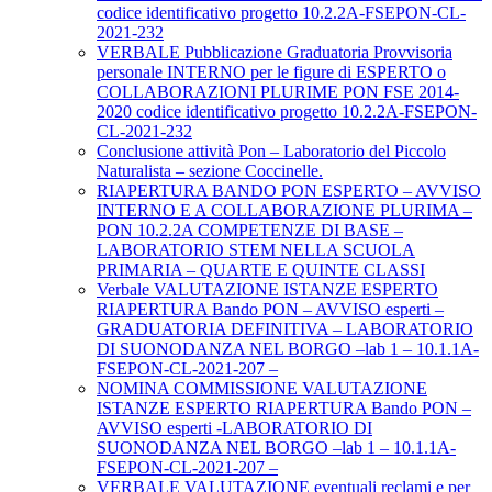
codice identificativo progetto 10.2.2A-FSEPON-CL-
2021-232
VERBALE Pubblicazione Graduatoria Provvisoria
personale INTERNO per le figure di ESPERTO o
COLLABORAZIONI PLURIME PON FSE 2014-
2020 codice identificativo progetto 10.2.2A-FSEPON-
CL-2021-232
Conclusione attività Pon – Laboratorio del Piccolo
Naturalista – sezione Coccinelle.
RIAPERTURA BANDO PON ESPERTO – AVVISO
INTERNO E A COLLABORAZIONE PLURIMA –
PON 10.2.2A COMPETENZE DI BASE –
LABORATORIO STEM NELLA SCUOLA
PRIMARIA – QUARTE E QUINTE CLASSI
Verbale VALUTAZIONE ISTANZE ESPERTO
RIAPERTURA Bando PON – AVVISO esperti –
GRADUATORIA DEFINITIVA – LABORATORIO
DI SUONODANZA NEL BORGO –lab 1 – 10.1.1A-
FSEPON-CL-2021-207 –
NOMINA COMMISSIONE VALUTAZIONE
ISTANZE ESPERTO RIAPERTURA Bando PON –
AVVISO esperti -LABORATORIO DI
SUONODANZA NEL BORGO –lab 1 – 10.1.1A-
FSEPON-CL-2021-207 –
VERBALE VALUTAZIONE eventuali reclami e per