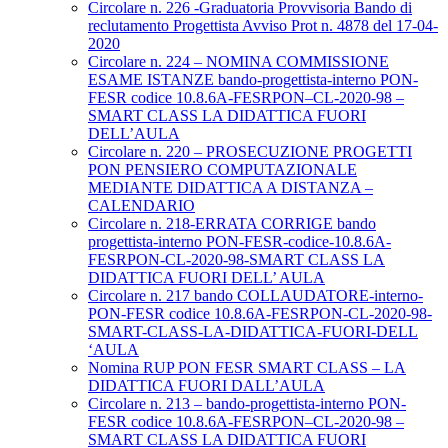
Circolare n. 226 -Graduatoria Provvisoria Bando di
reclutamento Progettista Avviso Prot n. 4878 del 17-04-
2020
Circolare n. 224 – NOMINA COMMISSIONE
ESAME ISTANZE bando-progettista-interno PON-
FESR codice 10.8.6A-FESRPON–CL-2020-98 –
SMART CLASS LA DIDATTICA FUORI
DELL’AULA
Circolare n. 220 – PROSECUZIONE PROGETTI
PON PENSIERO COMPUTAZIONALE
MEDIANTE DIDATTICA A DISTANZA –
CALENDARIO
Circolare n. 218-ERRATA CORRIGE bando
progettista-interno PON-FESR-codice-10.8.6A-
FESRPON-CL-2020-98-SMART CLASS LA
DIDATTICA FUORI DELL’ AULA
Circolare n. 217 bando COLLAUDATORE-interno-
PON-FESR codice 10.8.6A-FESRPON-CL-2020-98-
SMART-CLASS-LA-DIDATTICA-FUORI-DELL
‘AULA
Nomina RUP PON FESR SMART CLASS – LA
DIDATTICA FUORI DALL’AULA
Circolare n. 213 – bando-progettista-interno PON-
FESR codice 10.8.6A-FESRPON–CL-2020-98 –
SMART CLASS LA DIDATTICA FUORI